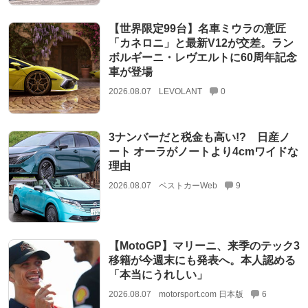
【世界限定99台】名車ミウラの意匠
「カネロニ」と最新V12が交差。ラン
ボルギーニ・レヴエルトに60周年記念
車が登場
2026.08.07
LEVOLANT
0
3ナンバーだと税金も高い!? 日産ノ
ート オーラがノートより4cmワイドな
理由
2026.08.07
ベストカーWeb
9
【MotoGP】マリーニ、来季のテック3
移籍が今週末にも発表へ。本人認める
「本当にうれしい」
2026.08.07
motorsport.com 日本版
6