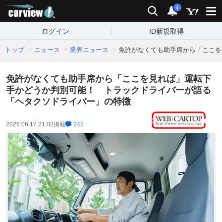
carview!
検索
通知
i
ログイン
ID新規取得
トップ
ニュース
業界ニュース
免許がなくても助手席から「ここを
免許がなくても助手席から「ここを見れば」運転下
手かどうか判別可能！ トラックドライバーが語る
「ヘタクソドライバー」の特徴
2026.06.17 21:02
掲載
242