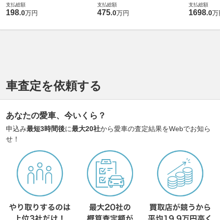
支払総額
支払総額
支払総額
198
475
1698
.
0
.
0
.
0
万円
万円
万
車査定を依頼する
あなたの愛車、今いくら？
申込み
最短3時間後
に
最大20社
から愛車の査定結果をWebでお知ら
せ！