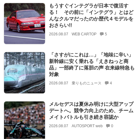
もうすぐインテグラが日本で復活す
る！ その前に「インテグラ」とはど
んなクルマだったのか歴代４モデルを
おさらい!!
2026.08.07
WEB CARTOP
5
「さすがにこれは…」「地味に辛い」
新幹線に安く乗れる「えきねっと商
品」一部終了に落胆の声 在来線特急も
対象
2026.08.07
乗りものニュース
4
メルセデスは夏休み明けに大型アップ
デートへ。競争力向上のため、チーム
メイトバトルも引き続き容認か
2026.08.07
AUTOSPORT web
0