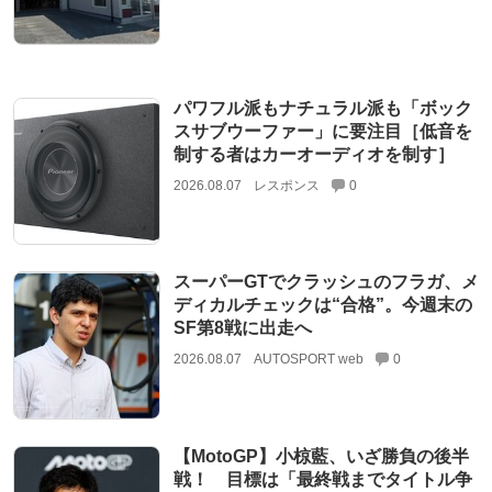
パワフル派もナチュラル派も「ボック
スサブウーファー」に要注目［低音を
制する者はカーオーディオを制す］
2026.08.07
レスポンス
0
スーパーGTでクラッシュのフラガ、メ
ディカルチェックは“合格”。今週末の
SF第8戦に出走へ
2026.08.07
AUTOSPORT web
0
【MotoGP】小椋藍、いざ勝負の後半
戦！ 目標は「最終戦までタイトル争