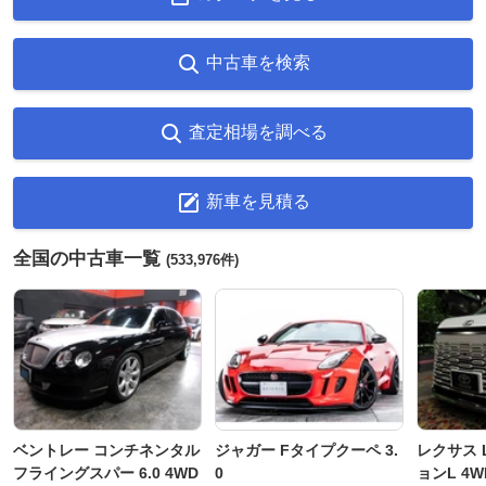
中古車を検索
査定相場を調べる
新車を見積る
全国の中古車一覧
(533,976件)
ベントレー コンチネンタル
ジャガー Fタイプクーペ 3.
レクサス L
フライングスパー 6.0 4WD
0
ョンL 4W