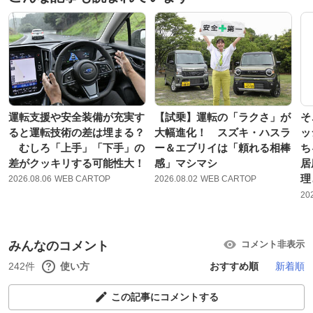
運転支援や安全装備が充実す
【試乗】運転の「ラクさ」が
そ
ると運転技術の差は埋まる？
大幅進化！ スズキ・ハスラ
ッ
むしろ「上手」「下手」の
ー＆エブリイは「頼れる相棒
ち
差がクッキリする可能性大！
感」マシマシ
居
理
2026.08.06
WEB CARTOP
2026.08.02
WEB CARTOP
20
みんなのコメント
コメント非表示
242件
使い方
おすすめ順
新着順
この記事にコメントする