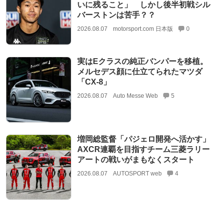
いに残ること」 しかし後半初戦シル
バーストンは苦手？？
2026.08.07
motorsport.com 日本版
0
実はEクラスの純正バンパーを移植。
メルセデス顔に仕立てられたマツダ
「CX-8」
2026.08.07
Auto Messe Web
5
増岡総監督「パジェロ開発へ活かす」
AXCR連覇を目指すチーム三菱ラリー
アートの戦いがまもなくスタート
2026.08.07
AUTOSPORT web
4