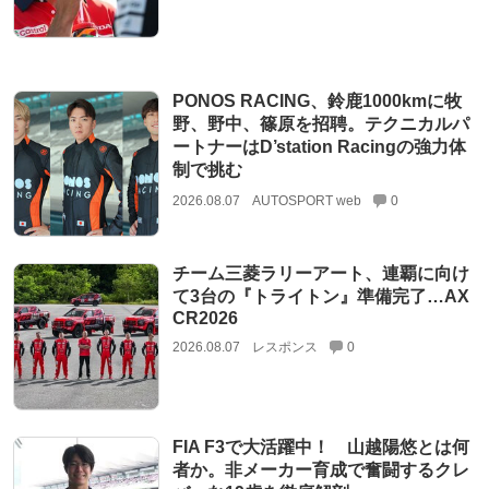
PONOS RACING、鈴鹿1000kmに牧
野、野中、篠原を招聘。テクニカルパ
ートナーはD’station Racingの強力体
制で挑む
2026.08.07
AUTOSPORT web
0
チーム三菱ラリーアート、連覇に向け
て3台の『トライトン』準備完了…AX
CR2026
2026.08.07
レスポンス
0
FIA F3で大活躍中！ 山越陽悠とは何
者か。非メーカー育成で奮闘するクレ