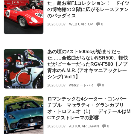
た」超お宝F1コレクション！ ドイツ
の博物館の２階に広がるレースファン
のパラダイス
2026.08.07
WEB CARTOP
0
あの頃の2スト500ccが始まりだっ
た……全然曲がらないNSR500、軽快
だがピーキーだったRGV-Γ500【ノブ
青木のA.M.R. (アオキマニアックレー
シング) Vol.1】
2026.08.07
webオートバイ
0
ロマンチックな4シーター・コンバー
チブル マセラティ・グランカブリ
オ・トロフェオ（1） ディテールはM
Cエクストレーマの影響
2026.08.07
AUTOCAR JAPAN
0