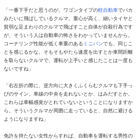
「一番下手だと思うのが、ワゴンタイプの
軽自動車
でバカ
みたいに飛ばしているクルマ。重心が高く、細いタイヤと
貧弱な足まわりのクルマで飛ばすこと自体が自殺行為です
が、そういう人は自動車の怖さをわかっていませんから。
コーナリング性能が低く車重のある
ミニバン
でも、同じこ
とを感じるかな。そもそもやたら速度を出すとか車間距離
を取らないクルマで、運転が上手いと感じたことは一度も
ないですね」
「右左折の際に、逆方向に大きくふくらむクルマも下手っ
ぴのサイン。車線の中央を走れないとか、はみだすとか。
これらは車幅感覚がとれていないということになりますか
ら。そういうクルマが周囲に走っていると、自然に避ける
ようになりますね」
免許を持たない女性からすれば、自動車を運転する男性の