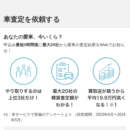
車査定を依頼する
あなたの愛車、今いくら？
申込み
最短3時間後
に
最大20社
から愛車の査定結果をWebでお知ら
せ！
※1：本サービスで実施のアンケートより （回答期間：2023年6月〜2024
年5月）