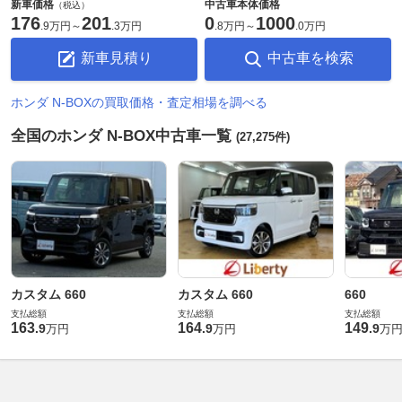
新車価格
中古車本体価格
（税込）
176
201
0
1000
.
9万円
～
.
3万円
.
8万円
～
.
0万円
新車見積り
中古車を検索
ホンダ N-BOXの買取価格・査定相場を調べる
全国のホンダ N-BOX中古車一覧
(27,275件)
カスタム 660
カスタム 660
660
支払総額
支払総額
支払総額
163
164
149
.
9
.
9
.
9
万円
万円
万