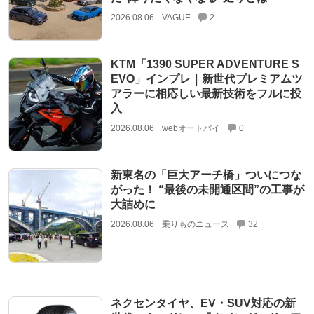
2026.08.06
VAGUE
2
KTM「1390 SUPER ADVENTURE S
EVO」インプレ｜新世代プレミアムツ
アラーに相応しい最新技術をフルに投
入
2026.08.06
webオートバイ
0
新東名の「巨大アーチ橋」ついにつな
がった！ “最後の未開通区間”の工事が
大詰めに
2026.08.06
乗りものニュース
32
ネクセンタイヤ、EV・SUV対応の新