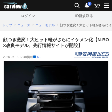
carview!
検索
通知
i
ログイン
ID新規取得
トップ
ニュース
ニューモデル
顔つき激変！大ヒット軽がさらにイ
顔つき激変！大ヒット軽がさらにイケメン化【N-BO
X改良モデル、先行情報サイトが開設】
2026.06.18 17:40
掲載
63