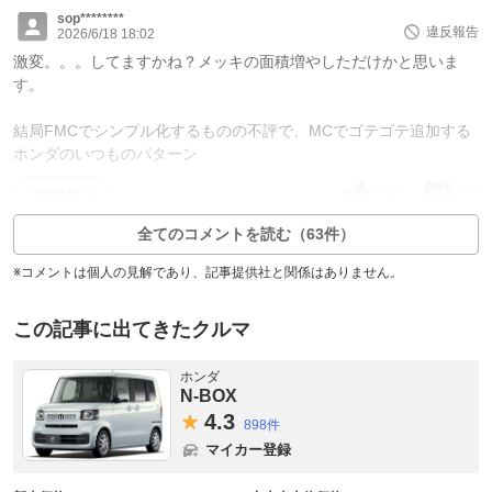
sop********
違反報告
2026/6/18 18:02
激変。。。してますかね？メッキの面積増やしただけかと思いま
す。
結局FMCでシンプル化するものの不評で、MCでゴテゴテ追加する
ホンダのいつものパターン
85
12
返信4件
全てのコメントを読む（63件）
※コメントは個人の見解であり、記事提供社と関係はありません。
この記事に出てきたクルマ
ホンダ
N-BOX
4.
3
898件
マイカー登録