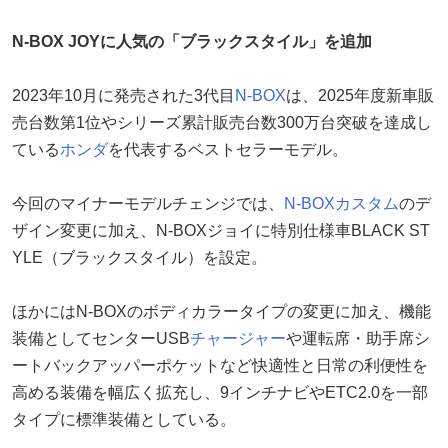
N-BOX JOYに人気の「ブラックスタイル」を追加
2023年10月に発売された3代目
N-BOX
は、2025年度新車販
売台数第1位やシリーズ累計販売台数300万台突破を達成し
ている
ホンダ
を代表するベストセラーモデル。
今回のマイナーモデルチェンジでは、
N-BOXカスタム
のデ
ザイン変更に加え、N-BOXジョイに特別仕様車BLACK ST
YLE（ブラックスタイル）を設定。
ほかにはN-BOXのボディカラータイプの変更に加え、機能
装備としてセンターUSB
チャージャー
や運転席・助手席シ
ートバックアッパーポケットなど快適性と日常の利便性を
高める装備を幅広く拡充し、9インチナビやETC2.0を一部
タイプに標準装備としている。