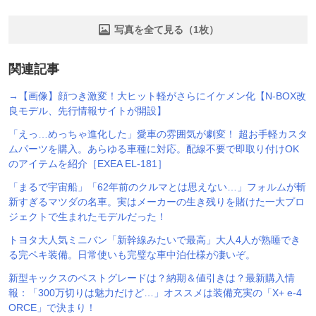
写真を全て見る（1枚）
関連記事
→【画像】顔つき激変！大ヒット軽がさらにイケメン化【N-BOX改
良モデル、先行情報サイトが開設】
「えっ…めっちゃ進化した」愛車の雰囲気が劇変！ 超お手軽カスタ
ムパーツを購入。あらゆる車種に対応。配線不要で即取り付けOK
のアイテムを紹介［EXEA EL-181］
「まるで宇宙船」「62年前のクルマとは思えない…」フォルムが斬
新すぎるマツダの名車。実はメーカーの生き残りを賭けた一大プロ
ジェクトで生まれたモデルだった！
トヨタ大人気ミニバン「新幹線みたいで最高」大人4人が熟睡でき
る完ペキ装備。日常使いも完璧な車中泊仕様が凄いぞ。
新型キックスのベストグレードは？納期＆値引きは？最新購入情
報：「300万切りは魅力だけど…」オススメは装備充実の「X+ e-4
ORCE」で決まり！