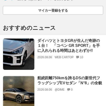
マイカー登録をする
おすすめのニュース
ダイハツとトヨタGRが生んだ奇跡の
１台！ 「コペン GR SPORT」を手
に入れられる時間はあとわずか!!
2026.08.06
WEB CARTOP
10
航続距離750kmを誇るDSの新世代フ
ラッグシップEVセダン「N°8」の全貌
2026.08.06
@DIME
0