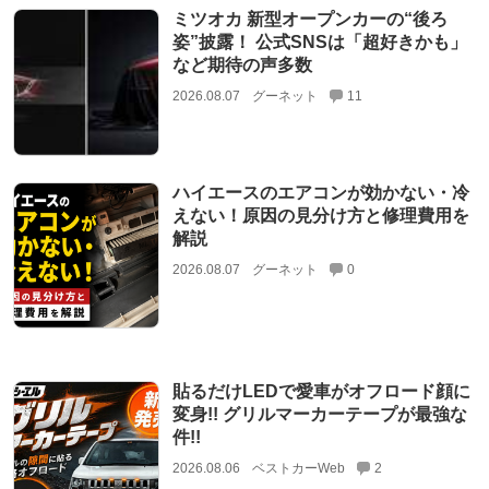
ミツオカ 新型オープンカーの“後ろ
姿”披露！ 公式SNSは「超好きかも」
など期待の声多数
2026.08.07
グーネット
11
ハイエースのエアコンが効かない・冷
えない！原因の見分け方と修理費用を
解説
2026.08.07
グーネット
0
貼るだけLEDで愛車がオフロード顔に
変身!! グリルマーカーテープが最強な
件!!
2026.08.06
ベストカーWeb
2