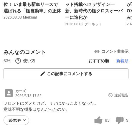
位！ いま最も新車リースで
ッド搭載へ!? デザイン一
が
選ばれる「軽自動車」の正体
新、新時代の軽クロスオーバ
O
ーに進化か
み
2026.08.03
Merkmal
2026.08.02
グーネット
20
みんなのコメント
コメント非表示
63件
使い方
おすすめ順
新着順
この記事にコメントする
カーズ
違反報告
2026/6/18 17:52
フロントはダメだけど、リアはかっこよくなった。
意味不明な樹脂はなんだったのか。
83
9
返信0件