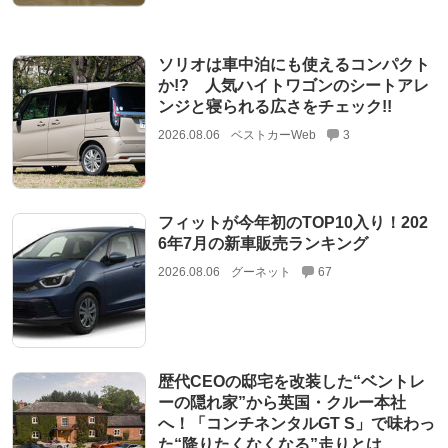
ソリオは車中泊にも使えるコンパクト
か!? 人気ハイトワゴンのシートアレ
ンジと寝られる広さをチェック!!
2026.08.06
ベストカーWeb
3
フィットが今年初のTOP10入り！202
6年7月の新車販売ランキング
2026.08.06
グーネット
67
歴代CEOの邸宅を改装した“ベントレ
ーの隠れ家”から英国・クルー本社
へ！「コンチネンタルGT S」で味わっ
た“降りたくなくなる”走りとは