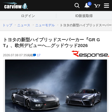
carview!
検索
通知
i
ログイン
ID新規取得
トップ
ニュース
ニューモデル
トヨタの新型ハイブリッドスーパーカ
トヨタの新型ハイブリッドスーパーカー『GR G
T』、欧州デビューへ…グッドウッド2026
2026.07.08 07:35
掲載
17