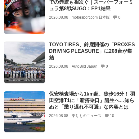
での赤旗も相次ぐ｜スーパーフォーミ
ュラ第8戦SUGO：FP1結果
2026.08.08
motorsport.com 日本版
0
TOYO TIRES、鈴鹿開催の「PROXES
DRIVING PLEASURE」に208台が集
結
2026.08.08
AutoBild Japan
0
保安検査場から1km超、徒歩16分！ 羽
田空港T1に「新搭乗口」誕生へ…知ら
ぬと「乗り遅れ不可避」な内容とは
2026.08.08
乗りものニュース
10