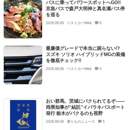
バスに乗ってパワースポットへGO!!
京急バスで森戸大明神と真名瀬バス停
を巡る
2026.08.08
ベストカーWeb
0
最廉価グレードで本当に困らない!?
スズキ ソリオ ハイブリッドMGの装備
を徹底チェック!!
2026.08.08
ベストカーWeb
4
おい群馬、茨城にパクられてるぞ――
両県知事が“結託”イバラキパスポート
発行 栃木がパクるのも視野
2026.08.08
乗りものニュース
5