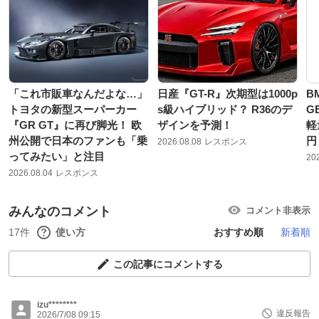
「これ市販車なんだよな…」
日産『GT-R』次期型は1000p
B
トヨタの新型スーパーカー
s級ハイブリッド？ R36のデ
G
『GR GT』に再び脚光！ 欧
ザインを予測！
軽
州公開で日本のファンも「乗
円
2026.08.08
レスポンス
ってみたい」と注目
20
2026.08.04
レスポンス
みんなのコメント
コメント非表示
17件
使い方
おすすめ順
新着順
この記事にコメントする
izu********
違反報告
2026/7/08 09:15