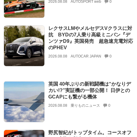
2026.08.08
AUTOSPORT web
0
レクサスLMやメルセデスVクラスに対
抗 BYDの7人乗り高級ミニバン『デ
ンツァD9』英国発売 超急速充電対応
のPHEV
2026.08.08
AUTOCAR JAPAN
0
英国 40年ぶりの新戦闘機は“かなりデ
カい!?”実証機の一部公開！ 日伊との
GCAPにも繋がる機体
2026.08.08
乗りものニュース
0
野尻智紀がトップタイム。コースオフ