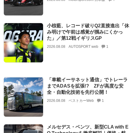
小椋藍、レコード破りQ2直接進出「休
み明けで午前は感覚が掴みにくかっ
た」／第12戦イギリスGP
2026.08.08
AUTOSPORT web
1
「車載イーサネット通信」でトレーラ
までADASを拡張!? ZFが高度な安
全・自動化技術を先行公開！
2026.08.08
ベストカーWeb
1
メルセデス・ベンツ、新型CLA with E