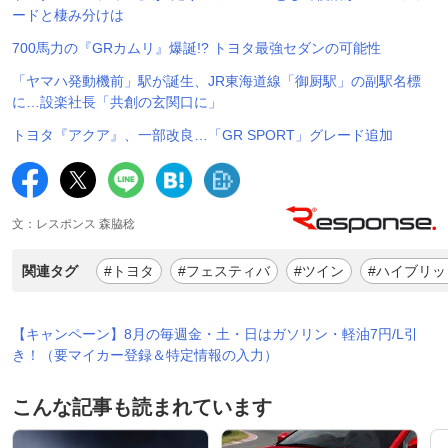
ードと棲み分けは
700馬力の『GRカムリ』爆誕!? トヨタ最強セダンの可能性
「ヤマハ発動機前」駅が誕生、JR東海道線「御厨駅」の副駅名標
に…設楽社長「共創の玄関口に」
トヨタ『アクア』、一部改良…「GR SPORT」グレード追加
文：レスポンス 森脇稔
関連タグ
#トヨタ
#フェスティバ
#ツイン
#ハイブリッ
【キャンペーン】8月の毎週金・土・日はガソリン・軽油7円/L引
き！（要マイカー登録＆特定情報の入力）
こんな記事も読まれています