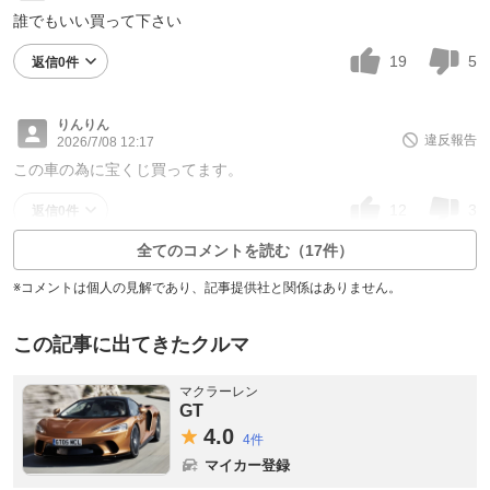
誰でもいい買って下さい
19
5
返信0件
りんりん
違反報告
2026/7/08 12:17
この車の為に宝くじ買ってます。
12
3
返信0件
全てのコメントを読む（17件）
※コメントは個人の見解であり、記事提供社と関係はありません。
この記事に出てきたクルマ
マクラーレン
GT
4.
0
4件
マイカー登録