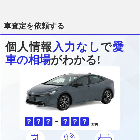
車査定を依頼する
個人情報
入力なし
で
愛
車の相場
がわかる!