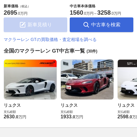
新車価格
中古車本体価格
（税込）
2695
1560
3258
.
0万円
.
0万円
～
.
0万円
新車見積り
中古車を検索
マクラーレン GTの買取価格・査定相場を調べる
全国のマクラーレン GT中古車一覧
(30件)
リュクス
リュクス
リュクス
支払総額
支払総額
支払総額
2630
1933
2598
.
0
.
0
.
0
万円
万円
万