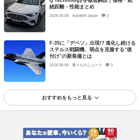
Q Technologyを徹底解説｜価格・航
続距離・性能まとめ
2026.08.08
AutoBild Japan
3
F-35に「デベソ」出現!? 進化し続ける
ステルス戦闘機、弱点を克服する“後
付け”の新装備とは
2026.08.08
乗りものニュース
3
おすすめをもっと見る