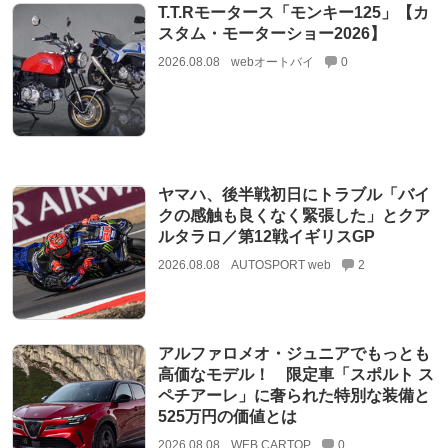
T.T.Rモータース「モンキー125」【カ
スタム・モーターショー2026】
2026.08.08
webオートバイ
0
ヤマハ、後半戦初日にトラブル「バイ
クの感触も良くなく緊張した」とクア
ルタラロ／第12戦イギリスGP
2026.08.08
AUTOSPORT web
2
アルファロメオ・ジュニアでもっとも
高価なモデル！ 限定車「スポルト ス
ペチアーレ」に奢られた特別な装備と
525万円の価値とは
2026.08.08
WEB CARTOP
0