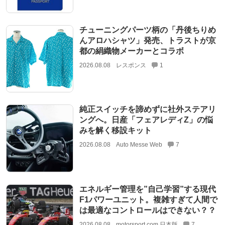
チューニングパーツ柄の「丹後ちりめ
んアロハシャツ」発売、トラストが京
都の絹織物メーカーとコラボ
2026.08.08
レスポンス
1
純正スイッチを諦めずに社外ステアリ
ングへ。日産「フェアレディZ」の悩
みを解く移設キット
2026.08.08
Auto Messe Web
7
エネルギー管理を”自己学習”する現代
F1パワーユニット。複雑すぎて人間で
は最適なコントロールはできない？？
2026.08.08
motorsport.com 日本版
7