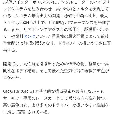
ルV8ツインターボエンジンにシングルモーターのハイブリ
ッドシステムを組み合わせ、高い出力とトルクを実現して
いる。システム最高出力の開発目標値は650ps以上、最大
トルクも850Nm以上で、圧倒的なパフォーマンスを発揮す
る。また、リアトランスアクスルの採用と、駆動用バッテ
リーや燃料
タンク
といった重量物の最適配置によって前後
重量配分は前45:後55となり、ドライバーの扱いやすさに寄
与する。
開発では、高性能を引き出すための低重心化、軽量かつ高
剛性なボディ構造、そして優れた空力性能の確保に重点が
置かれた。
GR GT3はGR GTと基本的な構成要素を共有しながらも、
サーキット専用のレースカーとして異なる方向性を持つ。
高い競争力と、より多くのドライバーが扱いやすい性能を
目指して設計されている。