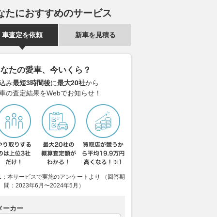
なたにおすすめのサービス
車査定を依頼
新車を見積る
あなたの愛車、今いくら？
込み
最短3時間後
に
最大20社
から
車の査定結果をWebでお知らせ！
ミーvs宿敵ソリオ！
サイズ感・使い勝手・走りの質
予算15万円
安く乗るためのグレード
感を徹底比較！ 選べば間違い
NAの「G」
スパ徹底比較
なしの人気コンパクトSUV3
「G-T」か？
台！
ジン選びの正
ベストカーWeb
2026.08.02
ベストカーWeb
2026.08.06
ベス
1：本サービスで実施のアンケートより （回答期
間：2023年6月〜2024年5月）
メーカー