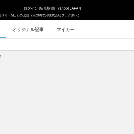
ログイン
[
新規取得
]
Yahoo! JAPAN
サイト5社との比較（2026年2月株式会社プラグ調べ）
オリジナル記事
マイカー
イド