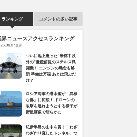
ランキング
コメントの多い記事
業界ニュースアクセスランキング
026.08.07
更新
ついに地上走った“米露中以
外の”量産前提のステルス戦
闘機！ エンジンの懸念も解
消 準備は万端 あとは飛ぶだ
け？
ロシア海軍の潜水艦が「異様
な姿」に変貌！ ドローンの
攻撃を逃れようとする様子が
衛星画像で明らかに
紀伊半島の山中を貫く「わざ
わざ作り直したトンネル」つ