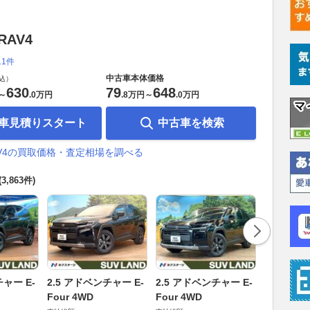
RAV4
11件
中古車本体価格
込）
630
79
648
～
.
0万円
.
8万円
～
.
0万円
車見積りスタート
中古車を検索
AV4の買取価格・査定相場を調べる
(3,863件)
2.5 Z E-
チャー E-
2.5 アドベンチャー E-
2.5 アドベンチャー E-
支払総額
Four 4WD
Four 4WD
539
.
9
万円