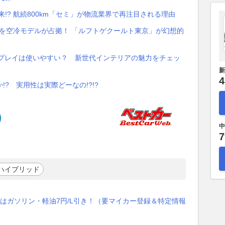
!? 航続800km「セミ」が物流業界で再注目される理由
K線を空冷モデルが占拠！ 「ルフトゲクールト東京」が幻想的
スプレイは使いやすい？ 新世代インテリアの魅力をチェッ
新
4
? 実用性は実際どーなの!?!?
中
7
#ハイブリッド
はガソリン・軽油7円/L引き！（要マイカー登録＆特定情報