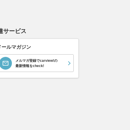
連サービス
メールマガジン
メルマガ登録でcarview!の
最新情報をcheck!