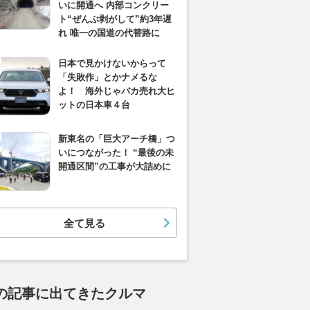
いに開通へ 内部コンクリー
ト“ぜんぶ剥がして”約3年遅
れ 唯一の国道の代替路に
日本で見かけないからって
「失敗作」とかナメるな
よ！ 海外じゃバカ売れ大ヒ
ットの日本車４台
新東名の「巨大アーチ橋」つ
いにつながった！ “最後の未
開通区間”の工事が大詰めに
全て見る
の記事に出てきたクルマ