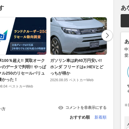
す
あ
申
愛
100％超え!! 買取オーク
ガソリン車は約40万円安い!!
王者ルー
ンのデータで判明!! やっぱ
ホンダ フリードはe:HEVとど
30万円
クル250のリセールバリュ
っちが得か
選びとコ
凄かった！
2026.08.05
ベストカーWeb
2026.08.04
08.04
ベストカーWeb
※
コメントを非表示にする
い方
おすすめ順
新着順