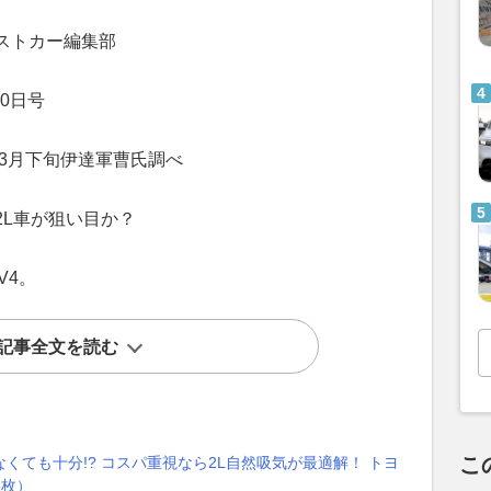
ストカー編集部
0日号
年3月下旬伊達軍曹氏調べ
2L車が狙い目か？
V4。
記事全文を読む
こ
くても十分!? コスパ重視なら2L自然吸気が最適解！ トヨ
6枚）