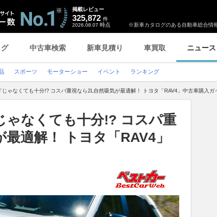
掲載レビュー
325,872
件
時点
※新車カタログのある自動車総合情報
2026.08.07
ログ
中古車検索
新車見積り
車買取
ニュース
品
スポーツ
モーターショー
イベント
ランキング
じゃなくても十分!? コスパ重視なら2L自然吸気が最適解！ トヨタ「RAV4」中古車購入ガ
ゃなくても十分!? コスパ重
が最適解！ トヨタ「RAV4」