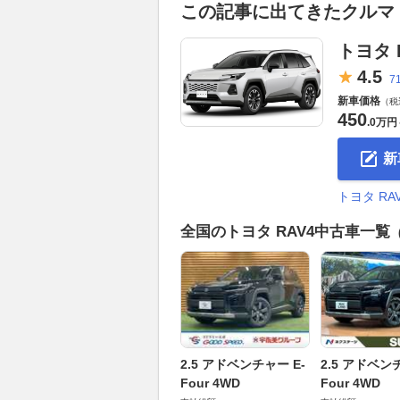
この記事に出てきたクルマ
トヨタ 
4.
5
7
新車価格
（税
450
.
0万円
新
トヨタ R
全国のトヨタ RAV4中古車一覧
2.5 アドベンチャー E-
2.5 アドベン
Four 4WD
Four 4WD