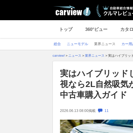
トップ
360°ビュー
カタ
総合
ニューモデル
業界ニュース
カー用
carview!
>
ニュース
>
業界ニュース
>
実はハイブリッド
実はハイブリッドじ
視なら2L自然吸気
中古車購入ガイド
2026.06.13 08:00
掲載
11