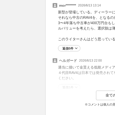
mor********
2026/6/13 13:14
新型が登場している。ディーラー
それなら中古のRAV4を、となる
3〜4年落ち中古車が400万円台
ルバリューを考えたら、選択肢は
このライターさんはどう思ってい
返信0件
ヘルガード
2026/6/13 22:00
適当に描いて金貰える低能メディ
４代目RAV4は日本では発売され
ください。
返信1件
全て
※コメントは個人の