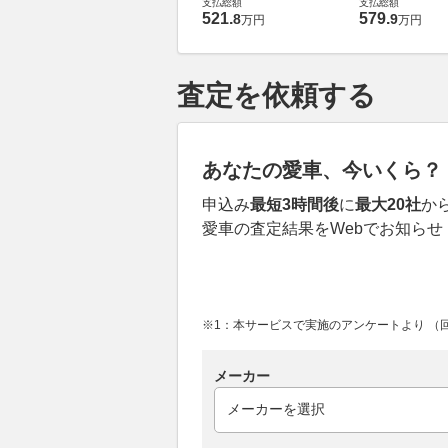
支払総額
支払総額
521
.
579
.
8
9
万円
万円
査定を依頼する
あなたの愛車、今いくら？
申込み
最短3時間後
に
最大20社
か
愛車の査定結果をWebでお知らせ
※1：本サービスで実施のアンケートより （回答
メーカー