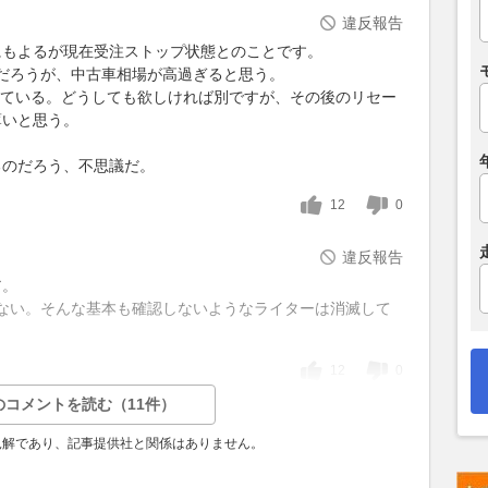
違反報告
にもよるが現在受注ストップ状態とのことです。
のだろうが、中古車相場が高過ぎると思う。
もしている。どうしても欲しければ別ですが、その後のリセー
薄いと思う。
るのだろう、不思議だ。
12
0
違反報告
ア。
てない。そんな基本も確認しないようなライターは消滅して
12
0
のコメントを読む（11件）
見解であり、記事提供社と関係はありません。