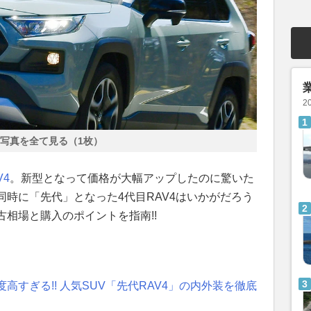
2
写真を全て見る（1枚）
V4
。新型となって価格が大幅アップしたのに驚いた
時に「先代」となった4代目RAV4はいかがだろう
相場と購入のポイントを指南!!
すぎる!! 人気SUV「先代RAV4」の内外装を徹底