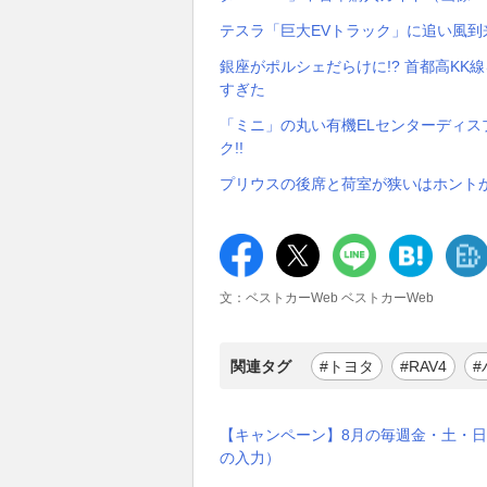
テスラ「巨大EVトラック」に追い風到来
銀座がポルシェだらけに!? 首都高K
すぎた
「ミニ」の丸い有機ELセンターディ
ク!!
プリウスの後席と荷室が狭いはホントか!
文：ベストカーWeb ベストカーWeb
関連タグ
#トヨタ
#RAV4
【キャンペーン】8月の毎週金・土・日
の入力）