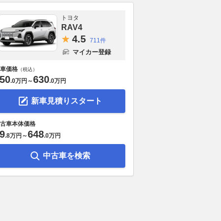
トヨタ
RAV4
4.
5
711件
マイカー登録
車価格
（税込）
50
630
.
0万円
～
.
0万円
新車見積りスタート
古車本体価格
9
648
.
8万円
～
.
0万円
中古車を検索