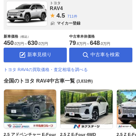
トヨタ
RAV4
4.
5
711件
マイカー登録
新車価格
中古車本体価格
（税込）
450
630
79
648
.
0万円
～
.
0万円
.
8万円
～
.
0万円
新車見積り
中古車を検索
トヨタ RAV4の買取価格・査定相場を調べる
全国のトヨタ RAV4中古車一覧
(3,832件)
2.5 アドベンチャー E-Four
2.5 Z E-Four 4WD
2.5 Z E-