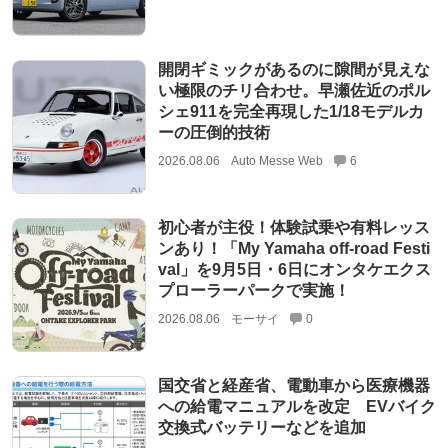
開閉ギミックがあるのに隙間が見えな
い極限のチリ合わせ。早瀬佐近のポル
シェ911を完全再現した1/18モデルカ
ーの圧倒的技術
2026.08.06
Auto Messe Web
6
初心者が主役！体験試乗や有料レッス
ンあり！「My Yamaha off-road Festi
val」を9月5日・6日にオンタケエクス
プローラーパークで実施！
2026.08.06
モーサイ
0
国交省と経産省、電動車から医療機器
への給電マニュアルを改定 EVバイク
交換式バッテリーなどを追加