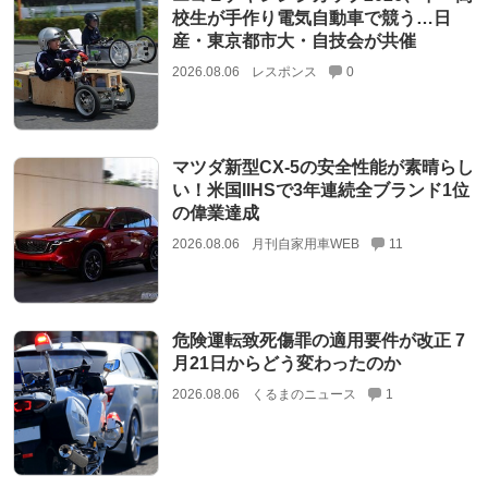
校生が手作り電気自動車で競う…日
産・東京都市大・自技会が共催
2026.08.06
レスポンス
0
マツダ新型CX-5の安全性能が素晴らし
い！米国IIHSで3年連続全ブランド1位
の偉業達成
2026.08.06
月刊自家用車WEB
11
危険運転致死傷罪の適用要件が改正 7
月21日からどう変わったのか
2026.08.06
くるまのニュース
1