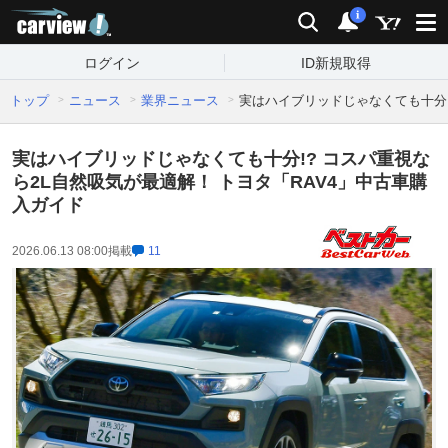
carview!
検索
通知
i
ログイン
ID新規取得
トップ
ニュース
業界ニュース
実はハイブリッドじゃなくても十分!
実はハイブリッドじゃなくても十分!? コスパ重視な
ら2L自然吸気が最適解！ トヨタ「RAV4」中古車購
入ガイド
2026.06.13 08:00
掲載
11