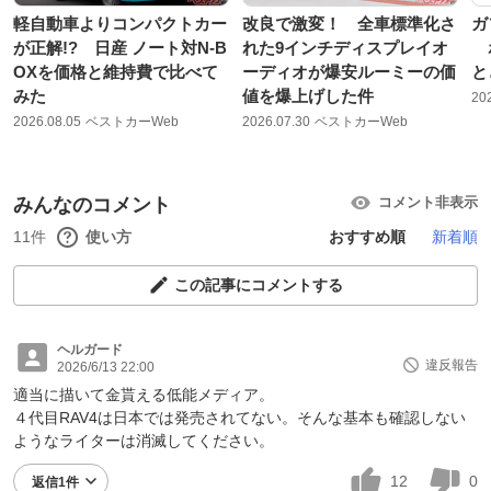
軽自動車よりコンパクトカー
改良で激変！ 全車標準化さ
ガ
が正解!? 日産 ノート対N-B
れた9インチディスプレイオ
ホ
OXを価格と維持費で比べて
ーディオが爆安ルーミーの価
と
みた
値を爆上げした件
20
2026.08.05
ベストカーWeb
2026.07.30
ベストカーWeb
みんなのコメント
コメント非表示
11件
使い方
おすすめ順
新着順
この記事にコメントする
ヘルガード
違反報告
2026/6/13 22:00
適当に描いて金貰える低能メディア。
４代目RAV4は日本では発売されてない。そんな基本も確認しない
ようなライターは消滅してください。
12
0
返信1件