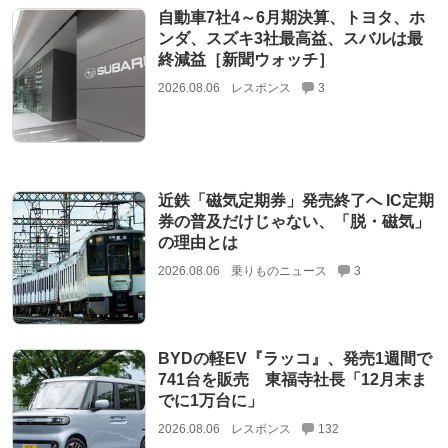
自動車7社4～6月期決算、トヨタ、ホ
ンダ、スズキ3社最高益、スバルは最
終減益［新聞ウォッチ］
2026.08.06
レスポンス
3
近鉄「磁気定期券」発売終了へ IC定期
券の普及だけじゃない、「脱・磁気」
の理由とは
2026.08.06
乗りものニュース
3
BYDの軽EV『ラッコ』、発売1週間で
741台を販売 東福寺社長「12月末ま
でに1万台に」
2026.08.06
レスポンス
132