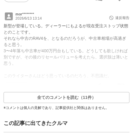
mor********
違反報告
2026/6/13 13:14
新型が登場している。ディーラーにもよるが現在受注ストップ状態
とのことです。
それなら中古のRAV4を、となるのだろうが、中古車相場が高過ぎ
ると思う。
3〜4年落ち中古車が400万円台もしている。どうしても欲しければ
別ですが、その後のリセールバリューを考えたら、選択肢は薄いと
思う。
このライターさんはどう思っているのだろう、不思議だ。
12
0
返信0件
全てのコメントを読む（11件）
※コメントは個人の見解であり、記事提供社と関係はありません。
この記事に出てきたクルマ