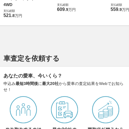
4WD
支払総額
支払総額
609
559
.
9
.
9
万円
万
支払総額
521
.
8
万円
車査定を依頼する
あなたの愛車、今いくら？
申込み
最短3時間後
に
最大20社
から愛車の査定結果をWebでお知ら
せ！