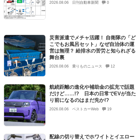
2026.08.06
日刊自動車新聞
0
災害派遣でメチャ活躍！ 自衛隊の「ど
こでもお風呂セット」なぜ自治体の運
営は無理？ 給排水の苦労と知られざる
舞台裏
2026.08.06
乗りものニュース
12
航続距離の進化や補助金の拡充で話題
だけど……!? 日本の日常でEVが当た
り前になるのはまだ先か!?
2026.08.06
ベストカーWeb
19
配線の切り替えでホワイトとイエロー