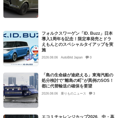
フォルクスワーゲン「ID. Buzz」日本
導入1周年を記念！限定車発売とドラ
えもんとのスペシャルタイアップを実
施
2026.08.06
AutoBild Japan
0
「島の生命線が途絶える」東海汽船の
処分検討で“離島の町”が異例のSOS！
都に代替輸送の確保を要望
2026.08.06
乗りものニュース
3
エコ１チャレンジカップ2026、中・高