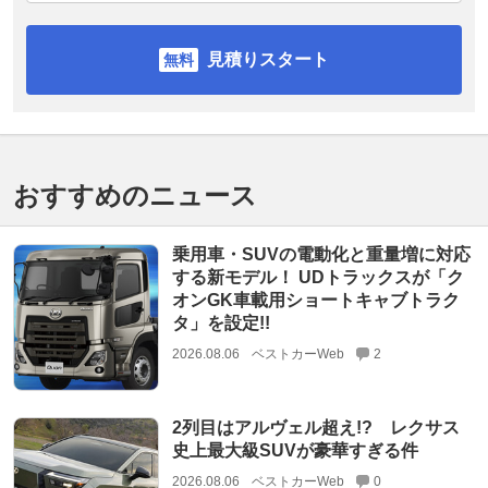
見積りスタート
おすすめのニュース
乗用車・SUVの電動化と重量増に対応
する新モデル！ UDトラックスが「ク
オンGK車載用ショートキャブトラク
タ」を設定!!
2026.08.06
ベストカーWeb
2
2列目はアルヴェル超え!? レクサス
史上最大級SUVが豪華すぎる件
2026.08.06
ベストカーWeb
0