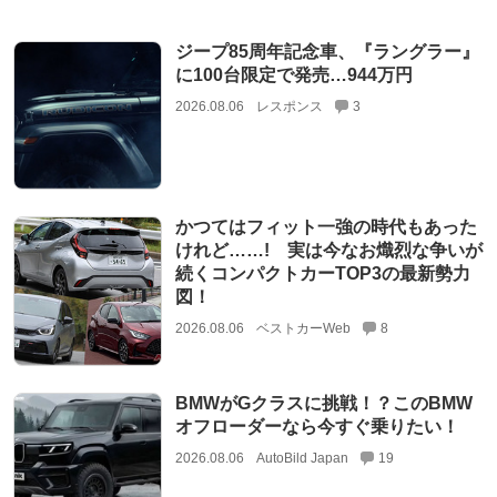
ジープ85周年記念車、『ラングラー』
に100台限定で発売…944万円
2026.08.06
レスポンス
3
かつてはフィット一強の時代もあった
けれど……! 実は今なお熾烈な争いが
続くコンパクトカーTOP3の最新勢力
図！
2026.08.06
ベストカーWeb
8
BMWがGクラスに挑戦！？このBMW
オフローダーなら今すぐ乗りたい！
2026.08.06
AutoBild Japan
19