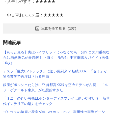
・入手しやすさ：★★★★★
・中古車おススメ度：★★★★★
写真を全て見る（1枚）
関連記事
【もっと見る】実はハイブリッドじゃなくても十分!? コスパ重視な
ら2L自然吸気が最適解！ トヨタ「RAV4」中古車購入ガイド（画像
16枚）
テスラ「巨大EVトラック」に追い風到来!? 航続800km「セミ」が
物流業界で再注目される理由
銀座がポルシェだらけに!? 首都高KK線を空冷モデルが占拠！ 「ル
フトゲクールト東京」が幻想的すぎた
「ミニ」の丸い有機ELセンターディスプレイは使いやすい？ 新世
代インテリアの魅力をチェック!!
プリウスの後席と荷室が狭いはホントか!? 実用性は実際どーな