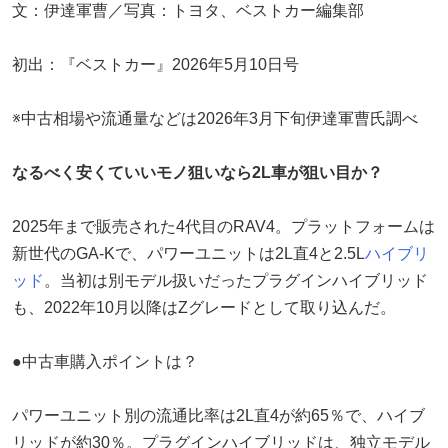
文：伊達軍曹／写真：トヨタ、ベストカー編集部
初出：『ベストカー』2026年5月10日号
※中古相場や流通量などは2026年3月下旬伊達軍曹氏調べ
なるべく安くていいモノ狙いなら2L車が狙い目か？
2025年まで販売された4代目のRAV4。プラットフォームは
新世代のGA-Kで、パワーユニットは2L直4と2.5L
ハイブリ
ッド
。当初は別モデル扱いだったプラグインハイブリッド
も、2022年10月以降はZグレードとして取り込んだ。
●中古車購入ポイントは？
パワーユニット別の流通比率は2L直4が約65％で、ハイブ
リッドが約30％。プラグインハイブリッドは、独立モデル