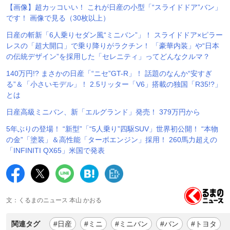
【画像】超カッコいい！ これが日産の小型「“スライドドア”バン」
です！ 画像で見る（30枚以上）
日産の斬新「6人乗りセダン風“ミニバン”」！ スライドドア×ピラー
レスの「超大開口」で乗り降りがラクチン！ 「豪華内装」や“日本
の伝統デザイン”を採用した「セレニティ」ってどんなクルマ？
140万円!? まさかの日産「“ニセ”GT-R」！ 話題のなんか“安すぎ
る”＆「小さいモデル」！ 2.5リッター「V6」搭載の独国「R35!?」
とは
日産高級ミニバン、新「エルグランド」発売！ 379万円から
5年ぶりの登場！ “新型”「“5人乗り”四駆SUV」世界初公開！ “本物
の金”「塗装」＆高性能「ターボエンジン」採用！ 260馬力超えの
「INFINITI QX65」米国で発表
文：くるまのニュース 本山 かおる
関連タグ
#日産
#ミニ
#ミニバン
#バン
#トヨタ