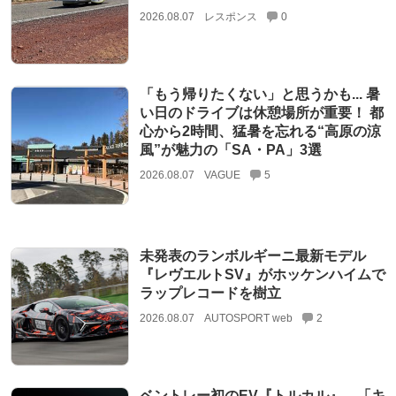
2026.08.07
レスポンス
0
「もう帰りたくない」と思うかも... 暑
い日のドライブは休憩場所が重要！ 都
心から2時間、猛暑を忘れる“高原の涼
風”が魅力の「SA・PA」3選
2026.08.07
VAGUE
5
未発表のランボルギーニ最新モデル
『レヴエルトSV』がホッケンハイムで
ラップレコードを樹立
2026.08.07
AUTOSPORT web
2
ベントレー初のEV『トルカル』、「キ