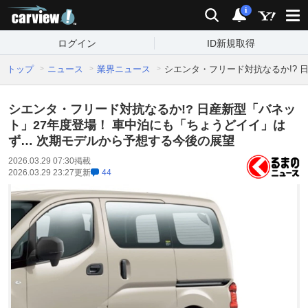
carview!
検索
通知
i
ログイン
ID新規取得
トップ
ニュース
業界ニュース
シエンタ・フリード対抗なるか!? 
シエンタ・フリード対抗なるか!? 日産新型「バネッ
ト」27年度登場！ 車中泊にも「ちょうどイイ」は
ず… 次期モデルから予想する今後の展望
2026.03.29 07:30
掲載
2026.03.29 23:27
更新
44