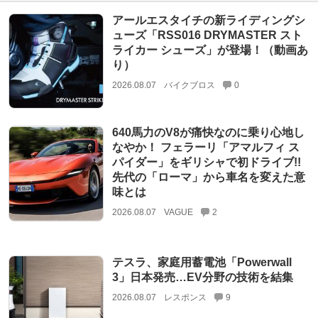
アールエスタイチの新ライディングシ
ューズ「RSS016 DRYMASTER スト
ライカー シューズ」が登場！（動画あ
り）
2026.08.07
バイクブロス
0
640馬力のV8が痛快なのに乗り心地し
なやか！ フェラーリ「アマルフィ ス
パイダー」をギリシャで初ドライブ!!
先代の「ローマ」から車名を変えた意
味とは
2026.08.07
VAGUE
2
テスラ、家庭用蓄電池「Powerwall
3」日本発売…EV分野の技術を結集
2026.08.07
レスポンス
9