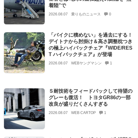
着陸”で
2026.08.07
乗りものニュース
0
「バイクに積めない」を過去にする！
デイトナから肘掛け＆高さ調整枕つき
の極上ハイバックチェア『WIDE/RES
T ハイバックチェア』が登場
2026.08.07
WEBヤングマシン
1
Ｓ耐技術をフィードバックして待望の
グレーも復活！ トヨタGR86の一部
改良が盛りだくさんすぎる
2026.08.07
WEB CARTOP
1