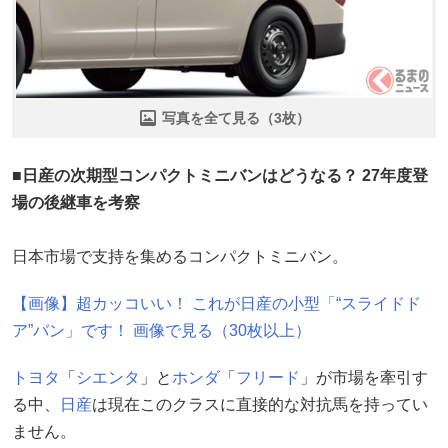
写真を全て見る（3枚）
■日産の次期型コンパクトミニバンはどうなる？ 27年度登
場の後継車を考察
日本市場で支持を集めるコンパクトミニバン。
【画像】超カッコいい！ これが日産の小型「“スライドド
ア”バン」です！ 画像で見る（30枚以上）
トヨタ
「
シエンタ
」と
ホンダ
「
フリード
」が市場を牽引す
る中、
日産
は現在このクラスに直接的な対抗馬を持ってい
ません。