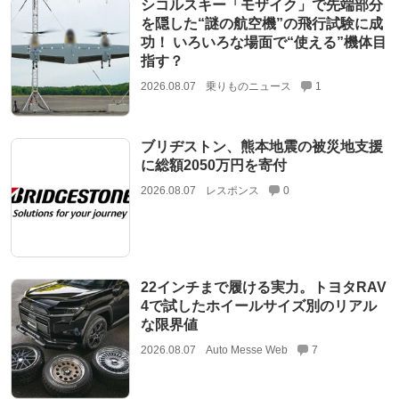
シコルスキー「モザイク」で先端部分
を隠した“謎の航空機”の飛行試験に成
功！ いろいろな場面で“使える”機体目
指す？
2026.08.07
乗りものニュース
1
ブリヂストン、熊本地震の被災地支援
に総額2050万円を寄付
2026.08.07
レスポンス
0
22インチまで履ける実力。トヨタRAV
4で試したホイールサイズ別のリアル
な限界値
2026.08.07
Auto Messe Web
7