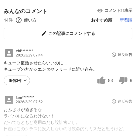
みんなのコメント
コメント非表示
44件
使い方
おすすめ順
新着順
この記事にコメントする
chi********
違反報告
2026/3/29 07:44
キューブ復活させたらいいのに…
キューブの方がシエンタやフリードに近い存在。
83
6
返信3件
lam********
違反報告
2026/3/29 07:52
おふざけが過ぎるな…
ライバルになるわけない！
だってもともと商用車だし設計古いし。
日産はこのクラスに投入しないのは致命的なミスだと思うけど。