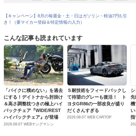
【キャンペーン】8月の毎週金・土・日はガソリン・軽油7円/L引
き！（要マイカー登録＆特定情報の入力）
こんな記事も読まれています
「バイクに積めない」を過去
Ｓ耐技術をフィードバックし
シ
にする！デイトナから肘掛け
て待望のグレーも復活！ ト
先
＆高さ調整枕つきの極上ハイ
ヨタGR86の一部改良が盛り
機
バックチェア『WIDE/REST
だくさんすぎる
い
ハイバックチェア』が登場
指
2026.08.07
WEB CARTOP
2026.08.07
WEBヤングマシン
20