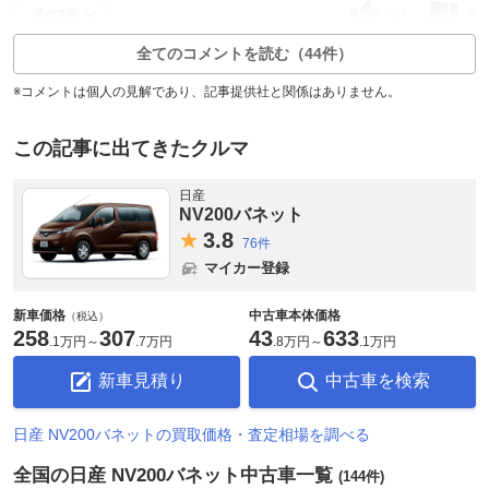
70
5
返信2件
全てのコメントを読む（44件）
※コメントは個人の見解であり、記事提供社と関係はありません。
この記事に出てきたクルマ
日産
NV200バネット
3.
8
76件
マイカー登録
新車価格
中古車本体価格
（税込）
258
307
43
633
.
1万円
～
.
7万円
.
8万円
～
.
1万円
新車見積り
中古車を検索
日産 NV200バネットの買取価格・査定相場を調べる
全国の日産 NV200バネット中古車一覧
(144件)