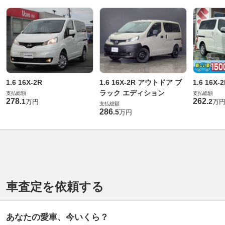
1.6 16X-2R
1.6 16X-2R アウトドア ブ
1.6 16X-
ラック エディション
支払総額
支払総額
278
262
.
1
.
2
万円
万
支払総額
286
.
5
万円
車査定を依頼する
あなたの愛車、今いくら？