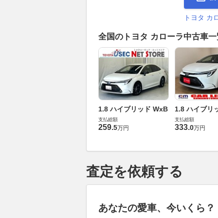
トヨタ カ
全国のトヨタ カローラ中古車
1.8 ハイブリッド WxB
1.8 ハイブリ
支払総額
支払総額
259
.
333
.
5
0
万円
万円
査定を依頼する
あなたの愛車、今いくら？