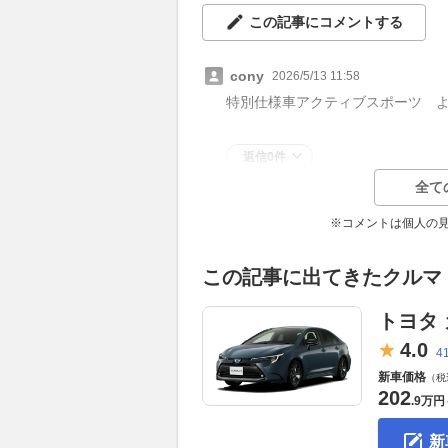
この記事にコメントする
cony
2026/5/13 11:58
特別仕様車アクティブスポーツ よ
返信0件
全て
※コメントは個人の
この記事に出てきたクルマ
トヨタ
4.
0
4
新車価格
（税
202
.
9万円
新