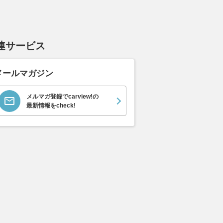
連サービス
メールマガジン
メルマガ登録でcarview!の
最新情報をcheck!