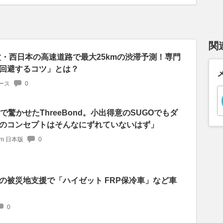
関
盆・西日本の高速道路で最大25kmの渋滞予測！専門
回避するコツ」とは？
ース
0
で驚かせたThreeBond。小出得意のSUGOでもダ
のコンセプトはそんなにずれていないはず」
com 日本版
0
の被災地支援で「ハイゼット FRP保冷車」など車
0