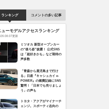
ランキング
コメントの多い記事
ニューモデルアクセスランキング
026.08.07
更新
ミツオカ 新型オープンカー
の“後ろ姿”披露！ 公式SNS
は「超好きかも」など期待の
声多数
「青森から鹿児島まで行け
る」日産『キャシュカイ e-
POWER』の燃費記録にSNS
驚愕！「日本でも売りましょ
う」の声も
トヨタ・アクアがマイナーチ
ェンジ。スポーティ志向の