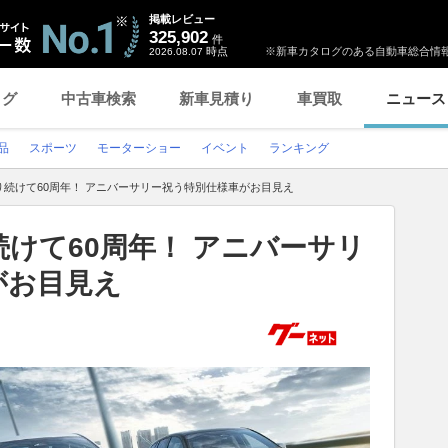
掲載レビュー
325,902
件
時点
※新車カタログのある自動車総合情報
2026.08.07
ログ
中古車検索
新車見積り
車買取
ニュース
品
スポーツ
モーターショー
イベント
ランキング
続けて60周年！ アニバーサリー祝う特別仕様車がお目見え
けて60周年！ アニバーサリ
がお目見え