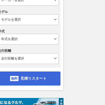
モデル
年式
走行距離
ブリッド G
1.8 ハイブリッド WxB
1.8 ハイブリッド WxB
1.8 
支払総額
支払総額
支払総額
309
.
314
.
314
.
4
9
8
万円
万円
見積りスタート