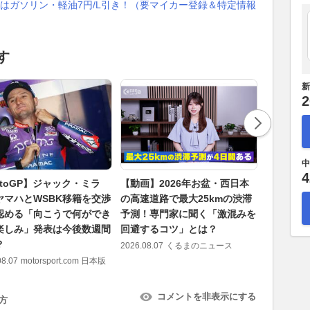
はガソリン・軽油7円/L引き！（要マイカー登録＆特定情報
す
新
2
中
4
otoGP】ジャック・ミラ
【動画】2026年お盆・西日本
富士での“
ヤマハとWSBK移籍を交渉
の高速道路で最大25kmの渋滞
ThreeB
認める「向こうで何ができ
予測！専門家に聞く「激混みを
SUGO
楽しみ」発表は今後数週間
回避するコツ」とは？
「今のコ
？
れていな
2026.08.07
くるまのニュース
08.07
motorsport.com 日本版
2026.08.07
コメントを非表示にする
方