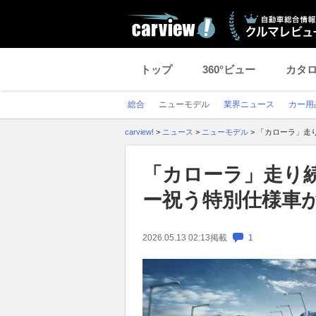
トップ
360°ビュー
カタ
総合
ニューモデル
業界ニュース
カー用
carview!
>
ニュース
>
ニューモデル
>
「カローラ」走り
「カローラ」走り続
ー祝う特別仕様車
2026.05.13 02:13
掲載
1