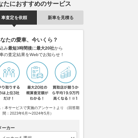
なたにおすすめのサービス
車査定を依頼
新車を見積る
あなたの愛車、今いくら？
込み
最短3時間後
に
最大20社
から
車の査定結果をWebでお知らせ！
1：本サービスで実施のアンケートより （回答期
間：2023年6月〜2024年5月）
メーカー