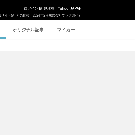
ログイン
[
新規取得
]
Yahoo! JAPAN
サイト5社との比較（2026年2月株式会社プラグ調べ）
オリジナル記事
マイカー