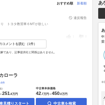
あ
おすすめ順
新着順
違反報告
り トヨタ教習車６MTが欲しい
申
1
0
愛
のコメントを読む（1件）
見解であり、記事提供社と関係はありません。
 カローラ
※
14件
中古車本体価格
込）
251
42
450
～
.
8万円
.
7万円
～
.
0万円
車見積りスタート
中古車を検索