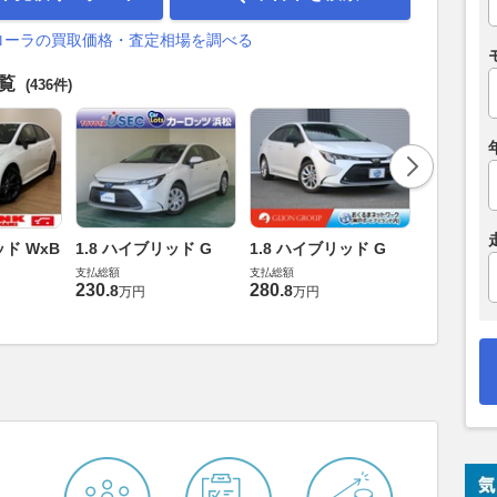
ローラの買取価格・査定相場を調べる
一覧
(436件)
ッド WxB
1.8 ハイブリッド G
1.8 ハイブリッド G
1.8 ハイ
支払総額
支払総額
支払総額
230
.
280
.
245
.
8
8
5
万円
万円
万円