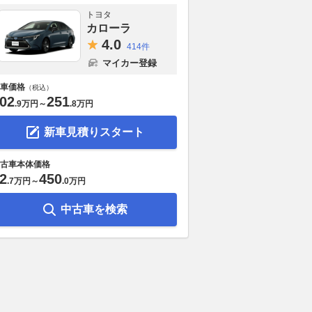
トヨタ
カローラ
4.
0
414件
マイカー登録
車価格
（税込）
02
251
.
9万円
～
.
8万円
新車見積りスタート
古車本体価格
2
450
.
7万円
～
.
0万円
28台”抜きで驚かせた
ダイハツ、熊本地震の被災地支
岐阜のF-2戦
ond。小出得意の
援で「ハイゼット FRP保冷
サイル！ ス
中古車を検索
でもダークホースに？
車」など車両10台提供
1000kmを
ンセプトはそんなにず
キラー」か？
2026.08.07
レスポンス
いはず」
2026.08.07
乗り
motorsport.com 日本版