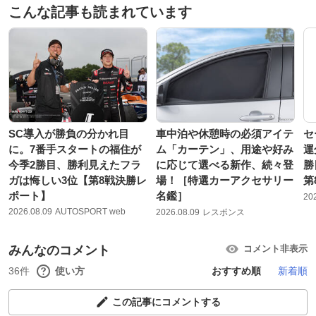
こんな記事も読まれています
SC導入が勝負の分かれ目
車中泊や休憩時の必須アイテ
セ
に。7番手スタートの福住が
ム「カーテン」、用途や好み
運
今季2勝目、勝利見えたフラ
に応じて選べる新作、続々登
勝
ガは悔しい3位【第8戦決勝レ
場！［特選カーアクセサリー
第
ポート】
名鑑］
20
2026.08.09
AUTOSPORT web
2026.08.09
レスポンス
みんなのコメント
コメント非表示
36件
使い方
おすすめ順
新着順
この記事にコメントする