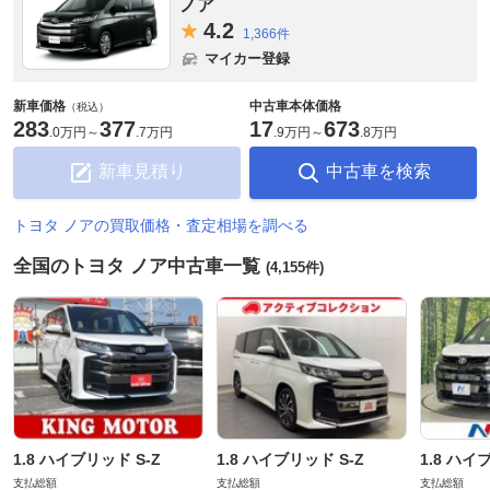
ノア
4.
2
1,366件
マイカー登録
新車価格
中古車本体価格
（税込）
283
377
17
673
.
0万円
～
.
7万円
.
9万円
～
.
8万円
新車見積り
中古車を検索
トヨタ ノアの買取価格・査定相場を調べる
全国のトヨタ ノア中古車一覧
(4,155件)
1.8 ハイブリッド S-Z
1.8 ハイブリッド S-Z
1.8 ハイ
支払総額
支払総額
支払総額