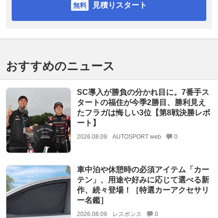
見積りスタート
おすすめのニュース
SC導入が勝負の分かれ目に。7番手ス
タートの福住が今季2勝目、勝利見え
たフラガは悔しい3位【第8戦決勝レポ
ート】
2026.08.09
AUTOSPORT web
0
車中泊や休憩時の必須アイテム「カー
テン」、用途や好みに応じて選べる新
作、続々登場！［特選カーアクセサリ
ー名鑑］
2026.08.09
レスポンス
0