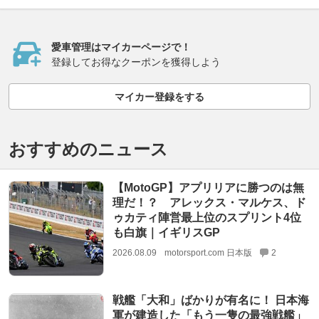
愛車管理はマイカーページで！
登録してお得なクーポンを獲得しよう
マイカー登録をする
おすすめのニュース
【MotoGP】アプリリアに勝つのは無
理だ！？ アレックス・マルケス、ド
ゥカティ陣営最上位のスプリント4位
も白旗｜イギリスGP
2026.08.09
motorsport.com 日本版
2
戦艦「大和」ばかりが有名に！ 日本海
軍が建造した「もう一隻の最強戦艦」