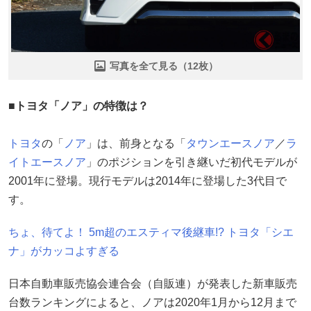
写真を全て見る（12枚）
■トヨタ「ノア」の特徴は？
トヨタ
の「
ノア
」は、前身となる「
タウンエースノア
／
ラ
イトエースノア
」のポジションを引き継いだ初代モデルが
2001年に登場。現行モデルは2014年に登場した3代目で
す。
ちょ、待てよ！ 5m超のエスティマ後継車!? トヨタ「シエ
ナ」がカッコよすぎる
日本自動車販売協会連合会（自販連）が発表した新車販売
台数ランキングによると、ノアは2020年1月から12月まで