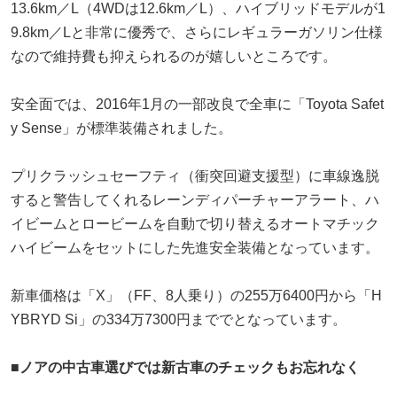
13.6km／L（4WDは12.6km／L）、ハイブリッドモデルが1
9.8km／Lと非常に優秀で、さらにレギュラーガソリン仕様
なので維持費も抑えられるのが嬉しいところです。
安全面では、2016年1月の一部改良で全車に「Toyota Safet
y Sense」が標準装備されました。
プリクラッシュセーフティ（衝突回避支援型）に車線逸脱
すると警告してくれるレーンディパーチャーアラート、ハ
イビームとロービームを自動で切り替えるオートマチック
ハイビームをセットにした先進安全装備となっています。
新車価格は「X」（FF、8人乗り）の255万6400円から「H
YBRYD Si」の334万7300円まででとなっています。
■ノアの中古車選びでは新古車のチェックもお忘れなく