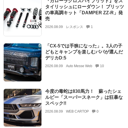
『カローラクロスハイブリッド』をス
タイリッシュにローダウン！ ブリッツ
の車高調キット「DAMPER ZZ-R」発
売
2026.08.09
レスポンス
1
「CX-5では手狭になった」。3人の子
どもとキャンプを楽しむパパが選んだ
デリカD:5
2026.08.09
Auto Messe Web
10
今度の毒蛇は830馬力！ 蘇ったシェ
ルビー「スーパースネーク」は狂暴な
スペック!!
2026.08.09
WEB CARTOP
0