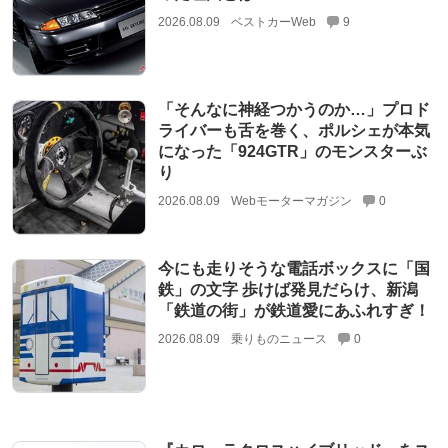
2026.08.09
ベストカーWeb
9
「そんなに神経つかうのか…」プロド
ライバーも舌を巻く、ポルシェが本気
になった「924GTR」のモンスターぶ
り
2026.08.09
Webモーターマガジン
0
今にも走りそうな電話ボックスに「国
鉄」の文字 歩けば発見だらけ、新潟
「鉄道の街」が鉄道愛にあふれすぎ！
2026.08.09
乗りものニュース
0