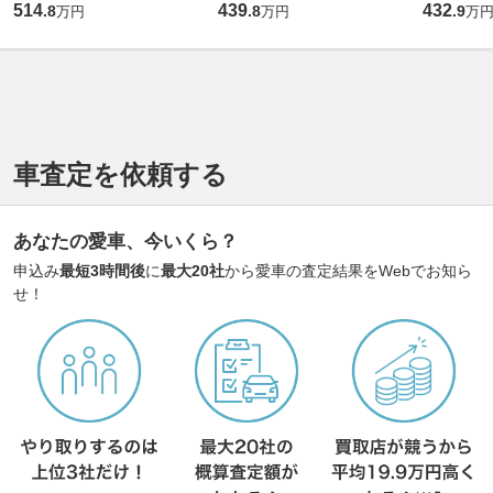
514
439
432
.
8
.
8
.
9
万円
万円
万
車査定を依頼する
あなたの愛車、今いくら？
申込み
最短3時間後
に
最大20社
から愛車の査定結果をWebでお知ら
せ！