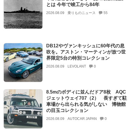
とは 今年で竣工から84年
2026.08.09
乗りものニュース
55
DB12やヴァンキッシュに60年代の息
吹を。アストン・マーティンが放つ世
界限定5台の特別コレクション
2026.08.09
LEVOLANT
0
8.5mのボディに並んだドア8枚 AQC
ジェットウェイ707（2） 長すぎて駐
車場から出られる気がしない 博物館
の目玉コレクション
2026.08.09
AUTOCAR JAPAN
0