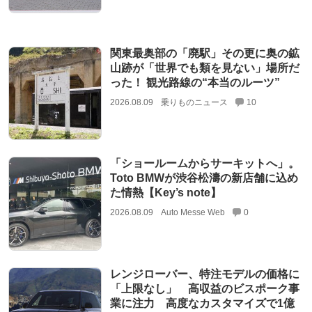
関東最奥部の「廃駅」その更に奥の鉱
山跡が「世界でも類を見ない」場所だ
った！ 観光路線の“本当のルーツ”
2026.08.09
乗りものニュース
10
「ショールームからサーキットへ」。
Toto BMWが渋谷松濤の新店舗に込め
た情熱【Key’s note】
2026.08.09
Auto Messe Web
0
レンジローバー、特注モデルの価格に
「上限なし」 高収益のビスポーク事
業に注力 高度なカスタマイズで1億