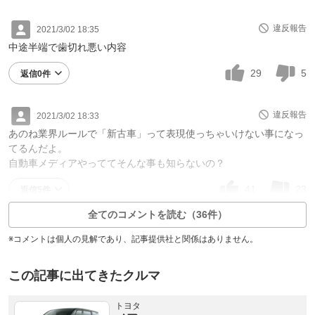
違反報告
2021/3/02 18:35
中途半端で歯切れ悪い内容
29
5
返信0件
違反報告
2021/3/02 18:33
あのね業界ルールで「新古車」って表現使っちゃいけない事になっ
てるんだよ。
自動車メディアやっててそんな事も知らないの？
41
23
返信5件
全てのコメントを読む（36件）
※コメントは個人の見解であり、記事提供社と関係はありません。
この記事に出てきたクルマ
トヨタ