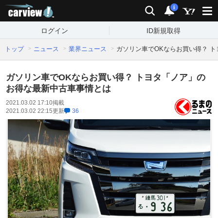
carview!
検索
通知
i
ログイン
ID新規取得
トップ
ニュース
業界ニュース
ガソリン車でOKならお買い得？ 
ガソリン車でOKならお買い得？ トヨタ「ノア」の
お得な最新中古車事情とは
2021.03.02 17:10
掲載
2021.03.02 22:15
更新
36