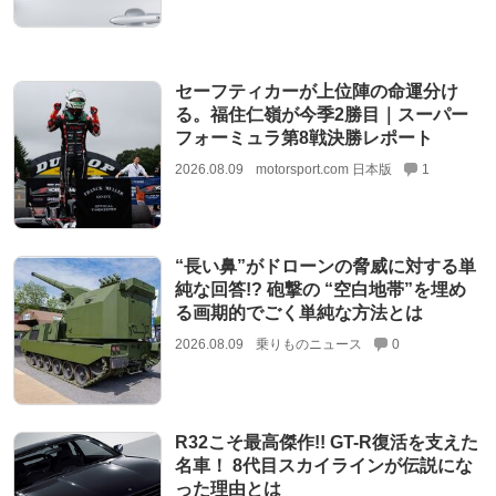
セーフティカーが上位陣の命運分け
る。福住仁嶺が今季2勝目｜スーパー
フォーミュラ第8戦決勝レポート
2026.08.09
motorsport.com 日本版
1
“長い鼻”がドローンの脅威に対する単
純な回答!? 砲撃の “空白地帯”を埋め
る画期的でごく単純な方法とは
2026.08.09
乗りものニュース
0
R32こそ最高傑作!! GT-R復活を支えた
名車！ 8代目スカイラインが伝説にな
った理由とは