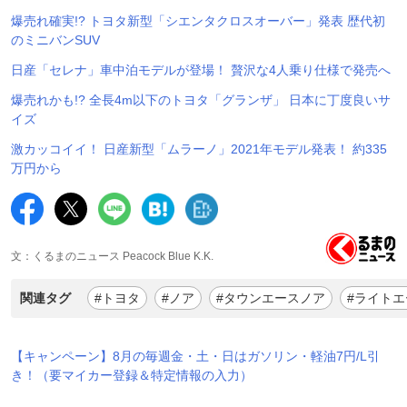
爆売れ確実!? トヨタ新型「シエンタクロスオーバー」発表 歴代初
のミニバンSUV
日産「セレナ」車中泊モデルが登場！ 贅沢な4人乗り仕様で発売へ
爆売れかも!? 全長4m以下のトヨタ「グランザ」 日本に丁度良いサ
イズ
激カッコイイ！ 日産新型「ムラーノ」2021年モデル発表！ 約335
万円から
文：くるまのニュース Peacock Blue K.K.
関連タグ
#トヨタ
#ノア
#タウンエースノア
#ライト
【キャンペーン】8月の毎週金・土・日はガソリン・軽油7円/L引
き！（要マイカー登録＆特定情報の入力）