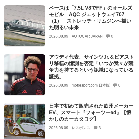
ベースは「7.5L V8でFF」のオールズ
モビル AQC ジェットウェイ707
（1） ストレッチ・リムジンへ描い
た明るい未来
2026.08.09
AUTOCAR JAPAN
0
アウディ代表、サインツJr.＆ピアスト
リ移籍の憶測を否定「いつか我々が競
争力を持てるという認識になっている
証拠」
2026.08.09
motorsport.com 日本版
0
日本で初めて販売された欧州メーカー
EV、スマート『フォーツーed』【懐
かしのカーカタログ】
2026.08.09
レスポンス
3