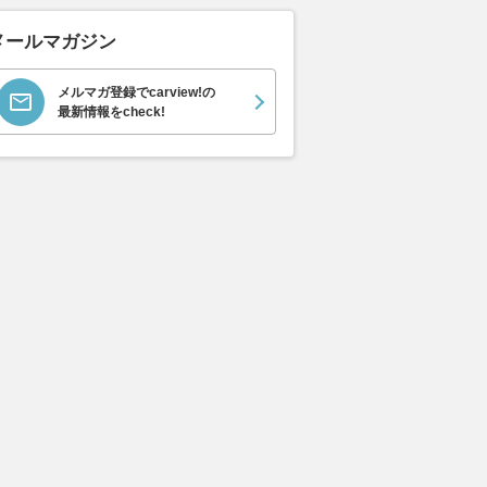
ラ
ト ロールスロイス ゴ
ック 
支払総額
898
.
0
万円
ースト(第1世代 / RR4)
支払総額
支払総額
メールマガジン
905
.
220
.
1
0
万円
メルマガ登録でcarview!の
最新情報をcheck!