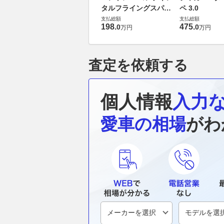
タルフライングスパー
ペ 3.0
6.0 4WD
支払総額
支払総額
198
.
475
.
0
0
万円
万円
査定を依頼する
個人情報
入力
愛車の相場
がわ