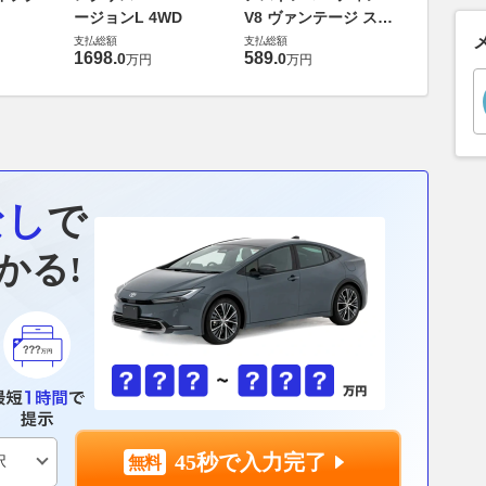
エヴォー
ージョンL 4WD
V8 ヴァンテージ スポ
支払総額
ーツシフト
支払総額
支払総額
448
.
0
万円
1698
.
589
.
0
0
万円
万円
なし
で
かる!
45秒で入力完了