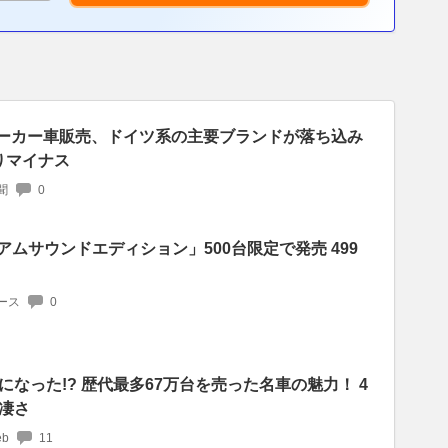
国メーカー車販売、ドイツ系の主要ブランドが落ち込み
ぶりマイナス
聞
0
アムサウンドエディション」500台限定で発売 499
ース
0
なった!? 歴代最多67万台を売った名車の魅力！ 4
凄さ
b
11