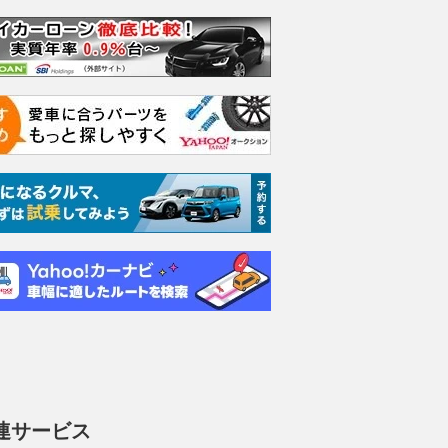
連サービス
エヴォーラ
ホンダ NSX 3.0
ロールスロイス ゴース
日産 