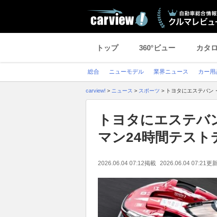
トップ
360°ビュー
カタ
総合
ニューモデル
業界ニュース
カー用
carview!
>
ニュース
>
スポーツ
>
トヨタにエステバン
トヨタにエステバ
マン24時間テス
2026.06.04 07:12
掲載
2026.06.04 07:21
更