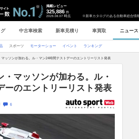
掲載レビュー
325,886
件
時点
※新車カタログのある自動車総合情報
2026.08.07
ログ
中古車検索
新車見積り
車買取
ニュース
品
スポーツ
モーターショー
イベント
ランキング
・マッソンが加わる。ル・マン24時間テストデーのエントリーリスト発表
ン・マッソンが加わる。ル・
トデーのエントリーリスト発表
新
6