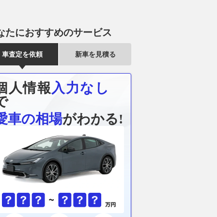
なたにおすすめのサービス
車査定を依頼
新車を見積る
個人情報
入力なし
で
愛車の相場
がわかる!
はなぜ伝説になった!?
【このカイエンなんぼ？】え？
新型「パジェ
67万台を売った名車の
ポルシェ カイエンSがたったの
ダーフレーム×