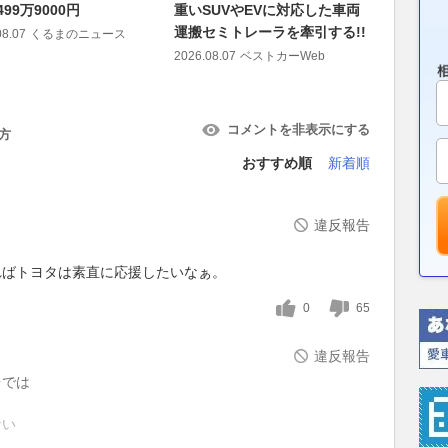
499万9000円
重いSUVやEVに対応した車両
魅力！ 
運搬セミトレーラを牽引する!!
さ
08.07
くるまのニュース
2026.08.07
ベストカーWeb
2026.08.07
コメントを非表示にする
方
おすすめ順
新着順
違反報告
ればトヨタは素直に応援したいなぁ。
0
65
違反報告
台では
ない