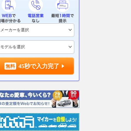
4代目スカイラインの凄
53万円？走行距離は33万kmで
SUVの走りは
すがその値段でポルシェ製V8
【新車ニュー
が入手できます（笑）
ベストカーWeb
2026.08.07
くる
2026.08.07
AutoBild Japan
45秒で入力完了