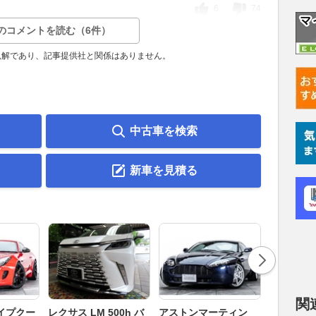
6
74
のコメントを読む（6件）
見解であり、記事提供社と関係はありません。
中古車を検索
新車を見積る
関
ロータス 
イプクー
レクサス LM 500h バ
アストンマーティン