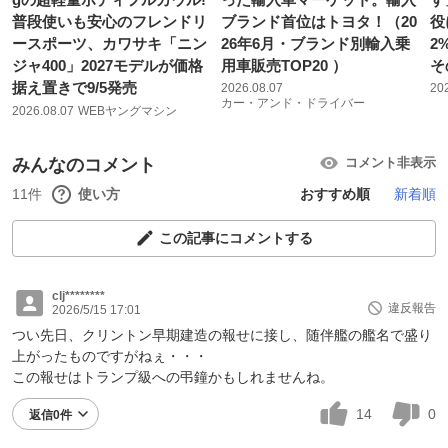
普段使いも安心のフレンドリ
ブランド首位はトヨタ！（20
役
ースポーツ、カワサキ「ニン
26年6月・ブランド別輸入乗
2
ジャ400」2027モデルが価格
用車販売TOP20 ）
そ
据え置きで9/5発売
2026.08.07
20
カー・アンド・ドライバー
2026.08.07
WEBヤングマシン
みんなのコメント
コメント非表示
11件
使い方
おすすめ順
新着順
この記事にコメントする
clj********
違反報告
2026/5/15 17:01
つい先日、クリントン早期建造の報せに接し、随伴艦の艦名で盛り
上がったものですがねぇ・・・
この報せはトランプ級への弔鐘かもしれませんね。
14
0
返信0件