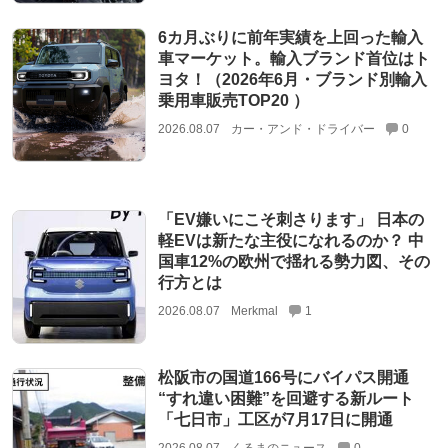
6カ月ぶりに前年実績を上回った輸入
車マーケット。輸入ブランド首位はト
ヨタ！（2026年6月・ブランド別輸入
乗用車販売TOP20 ）
2026.08.07
カー・アンド・ドライバー
0
「EV嫌いにこそ刺さります」 日本の
軽EVは新たな主役になれるのか？ 中
国車12%の欧州で揺れる勢力図、その
行方とは
2026.08.07
Merkmal
1
松阪市の国道166号にバイパス開通
“すれ違い困難”を回避する新ルート
「七日市」工区が7月17日に開通