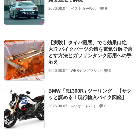
2026.08.07
ベストカーWeb
9
【実験】タイパ最悪、でも効果は絶
大!? バイクパーツの錆を電気分解で落
とす方法とガソリンタンク応用への手
応え
2026.08.07
WEBヤングマシン
0
BMW「R1300R / ツーリング」【サク
ッと読める！現行輸入バイク図鑑】
2026.08.07
webオートバイ
0