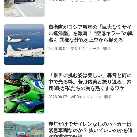
2026.08.07
くるまのニュース
0
自衛隊がロシア海軍の「巨大なミサイ
ル巡洋艦」を激写！ “空母キラー”の異
名も 異様な外観を上空から捉える
2026.08.07
乗りものニュース
0
「限界に挑む姿は美しい」轟音と雨の
中で光る絆。若月佑美と振り返る、鈴
鹿8耐が私たちの胸を熱くするワケ
2026.08.07
WEBヤングマシン
0
赤灯だけでサイレンなしのパトカーは
緊急車両なのか？ 抜いていいのかを道
路交通法で解説