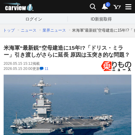
carview!
検索
通知
i
ログイン
ID新規取得
トップ
ニュース
業界ニュース
米海軍“最新鋭”空母建造に15年!
米海軍“最新鋭”空母建造に15年!?「ドリス・ミラ
ー」引き渡しがさらに延長 原因は玉突き的な問題？
2026.05.15 15:12
掲載
2026.05.15 20:00
更新
11