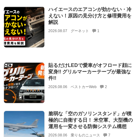
ハイエースのエアコンが効かない・冷
えない！原因の見分け方と修理費用を
解説
2026.08.07
グーネット
1
貼るだけLEDで愛車がオフロード顔に
変身!! グリルマーカーテープが最強な
件!!
2026.08.06
ベストカーWeb
2
脆弱な「空のガソリンスタンド」が積
極的に自衛する日！ 米空軍、大型機の
運用を一変させる防御システム構想
2026.08.06
乗りものニュース
7