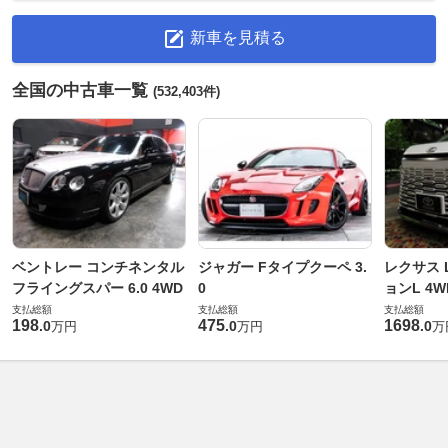
新車を見積る
全国の中古車一覧
(532,403件)
ベントレー コンチネンタル
ジャガー Fタイプクーペ 3.
レクサス L
フライングスパー 6.0 4WD
0
ョンL 4W
支払総額
支払総額
支払総額
198
475
1698
.
0
.
0
.
0
万円
万円
万