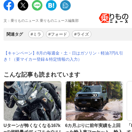
文：乗りものニュース 乗りものニュース編集部
関連タグ
#ミラ
#フォード
#ライズ
【キャンペーン】8月の毎週金・土・日はガソリン・軽油7円/L引
き！（要マイカー登録＆特定情報の入力）
こんな記事も読まれています
Uターンが怖くなくなる167k
6カ月ぶりに前年実績を上回
「
gの超軽量ボディフルカウル!
った輸入車マーケット。輸入
す