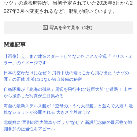
ッツ」の退役時期が、当初予定されていた2026年5月から2
027年3月へ変更されるなど、混乱が続いています。
写真を全て見る（1枚）
関連記事
【画像】え、まだ建造スタートしてない!? これが空母「ドリス・ミ
ラー」のイメージです
日本の空母だけになぜ？ 飛行甲板の端っこから飛び出た「ナゾの
耳」の正体 米英にはない独自装備の秘密
自衛隊機が「絶海の孤島」周辺を飛行中に“超巨大船”と遭遇！ 上空
から撮影した写真が注目集める
海自の最新ステルス艦が「空母のような大型艦」と並んで入港！ 壮
観なショットが公開される 大きさ全然違う!?
北朝鮮に“西側の強力戦車がズラリ”なぜ？ 新設記念館の展示物で戦
闘参加の正当性をアピール