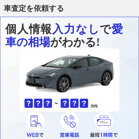
車査定を依頼する
個人情報
入力なし
で
愛
車の相場
がわかる!