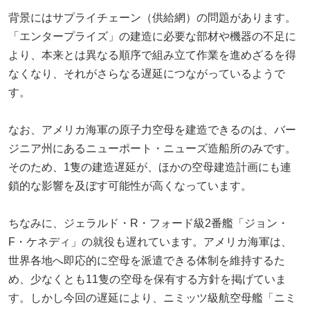
背景にはサプライチェーン（供給網）の問題があります。
「エンタープライズ」の建造に必要な部材や機器の不足に
より、本来とは異なる順序で組み立て作業を進めざるを得
なくなり、それがさらなる遅延につながっているようで
す。
なお、アメリカ海軍の原子力空母を建造できるのは、バー
ジニア州にあるニューポート・ニューズ造船所のみです。
そのため、1隻の建造遅延が、ほかの空母建造計画にも連
鎖的な影響を及ぼす可能性が高くなっています。
ちなみに、ジェラルド・R・フォード級2番艦「ジョン・
F・ケネディ」の就役も遅れています。アメリカ海軍は、
世界各地へ即応的に空母を派遣できる体制を維持するた
め、少なくとも11隻の空母を保有する方針を掲げていま
す。しかし今回の遅延により、ニミッツ級航空母艦「ニミ