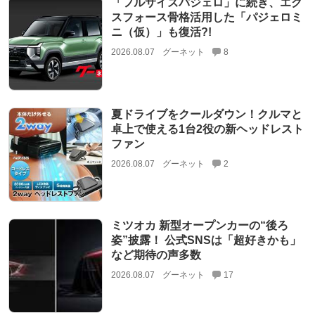
「フルサイズパジェロ」に続き、エク
スフォース骨格活用した「パジェロミ
ニ（仮）」も復活?!
2026.08.07
グーネット
8
夏ドライブをクールダウン！クルマと
卓上で使える1台2役の新ヘッドレスト
ファン
2026.08.07
グーネット
2
ミツオカ 新型オープンカーの“後ろ
姿”披露！ 公式SNSは「超好きかも」
など期待の声多数
2026.08.07
グーネット
17