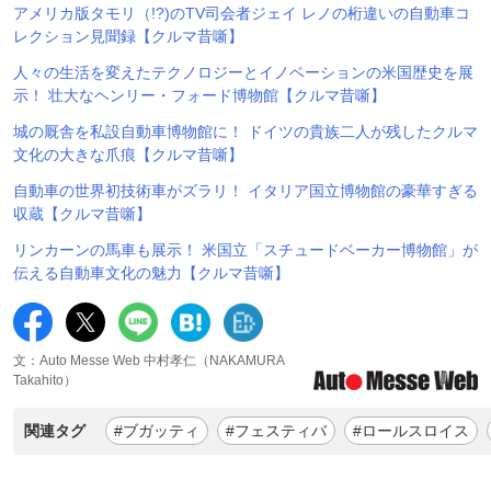
アメリカ版タモリ（!?)のTV司会者ジェイ レノの桁違いの自動車コ
レクション見聞録【クルマ昔噺】
人々の生活を変えたテクノロジーとイノベーションの米国歴史を展
示！ 壮大なヘンリー・フォード博物館【クルマ昔噺】
城の厩舎を私設自動車博物館に！ ドイツの貴族二人が残したクルマ
文化の大きな爪痕【クルマ昔噺】
自動車の世界初技術車がズラリ！ イタリア国立博物館の豪華すぎる
収蔵【クルマ昔噺】
リンカーンの馬車も展示！ 米国立「スチュードベーカー博物館」が
伝える自動車文化の魅力【クルマ昔噺】
文：Auto Messe Web 中村孝仁（NAKAMURA
Takahito）
関連タグ
#ブガッティ
#フェスティバ
#ロールスロイス