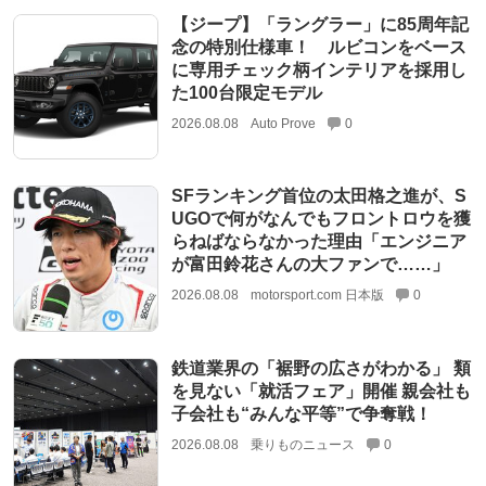
【ジープ】「ラングラー」に85周年記
念の特別仕様車！ ルビコンをベース
に専用チェック柄インテリアを採用し
た100台限定モデル
2026.08.08
Auto Prove
0
SFランキング首位の太田格之進が、S
UGOで何がなんでもフロントロウを獲
らねばならなかった理由「エンジニア
が富田鈴花さんの大ファンで……」
2026.08.08
motorsport.com 日本版
0
鉄道業界の「裾野の広さがわかる」 類
を見ない「就活フェア」開催 親会社も
子会社も“みんな平等”で争奪戦！
2026.08.08
乗りものニュース
0