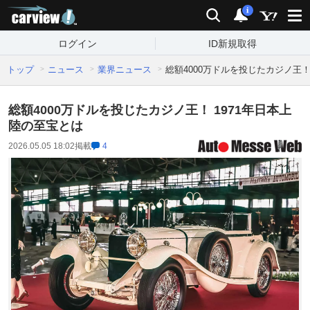
carview!
検索
通知
i
ログイン
ID新規取得
トップ
ニュース
業界ニュース
総額4000万ドルを投じたカジノ王！
総額4000万ドルを投じたカジノ王！ 1971年日本上
陸の至宝とは
2026.05.05 18:02
掲載
4