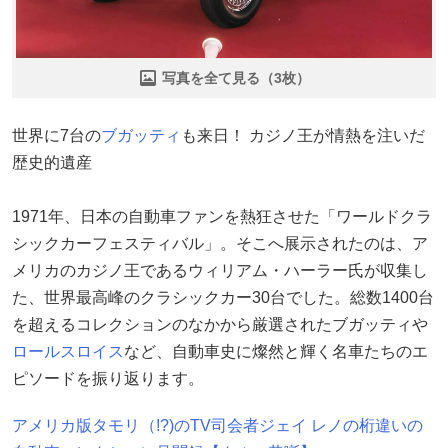
写真を全て見る（3枚）
世界に7台の
ブガッティ
も来日！ カジノ王が情熱を注いだ
歴史的遺産
1971年、日本の自動車ファンを熱狂させた「ワールドクラ
シックカーフェスティバル」。そこへ展示されたのは、ア
メリカのカジノ王であるウィリアム・ハーラー氏が収集し
た、世界最高峰のクラシックカー30台でした。総数1400台
を超えるコレクションのなかから厳選されたブガッティや
ロールスロイス
など、自動車史に燦然と輝く名車たちのエ
ピソードを振り返ります。
アメリカ版タモリ（!?)のTV司会者ジェイ レノの桁違いの