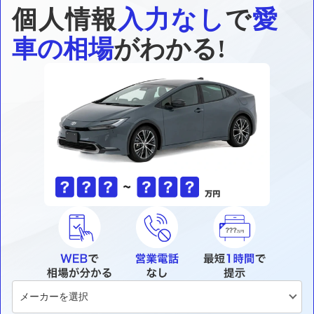
個人情報
入力なし
で
愛
車の相場
がわかる!