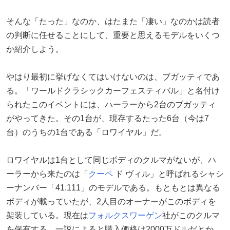
そんな「たった」なのか、はたまた「凄い」なのかは読者
の判断に任せることにして、重要と思えるモデルをいくつ
か紹介しよう。
やはり最初に挙げなくてはいけないのは、ブガッティであ
る。「ワールドクラシックカーフェスティバル」と名付け
られたこのイベントには、ハーラーから2台のブガッティ
がやってきた。その1台が、現存するたった6台（今は7
台）のうちの1台である「ロワイヤル」だ。
ロワイヤルは1台として同じボディのクルマがないが、ハ
ーラーから来たのは「
クーペ
ド ヴィル」と呼ばれるシャシ
ーナンバー「41.111」のモデルである。もともとは異なる
ボディが載っていたが、2人目のオーナーがこのボディを
架装している。現在は
フォルクスワーゲン
社がこのクルマ
を保有する。一説によると購入価格は2000万ドルだとか。