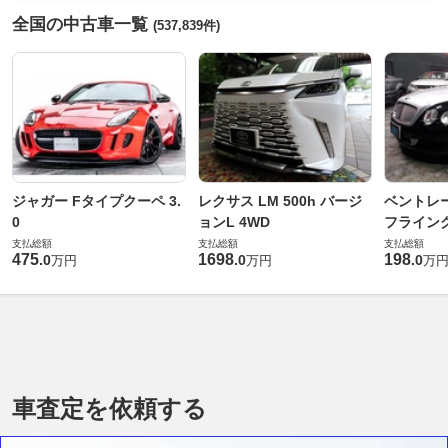
全国の中古車一覧
(537,839件)
ジャガー Fタイプクーペ 3.
レクサス LM 500h バージ
ベントレ
0
ョンL 4WD
フライングス
支払総額
支払総額
支払総額
475
1698
198
.
0
.
0
.
0
万円
万円
万
車査定を依頼する