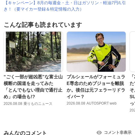
【キャンペーン】8月の毎週金・土・日はガソリン・軽油7円/L引
き！（要マイカー登録＆特定情報の入力）
こんな記事も読まれています
“ごく一部が超凶悪”な富士山
プルシェールがフォーミュラ
「
横断の国道を走ってみた
E専念のためプジョーを離脱
た
「とんでもない理由で通行止
か。後任は元フェラーリドラ
そ
め」の場合も!?
イバー？
S
っ
2026.08.08
AUTOSPORT web
2026.08.08
乗りものニュース
20
みんなのコメント
コメント非表示