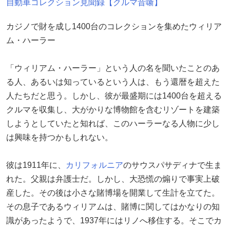
自動車コレクション見聞録【クルマ昔噺】
カジノで財を成し1400台のコレクションを集めたウィリア
ム・ハーラー
「ウィリアム・ハーラー」という人の名を聞いたことのあ
る人、あるいは知っているという人は、もう還暦を超えた
人たちだと思う。しかし、彼が最盛期には1400台を超える
クルマを収集し、大がかりな博物館を含むリゾートを建築
しようとしていたと知れば、このハーラーなる人物に少し
は興味を持つかもしれない。
彼は1911年に、
カリフォルニア
のサウスパサディナで生ま
れた。父親は弁護士だ。しかし、大恐慌の煽りで事実上破
産した。その後は小さな賭博場を開業して生計を立てた。
その息子であるウィリアムは、賭博に関してはかなりの知
識があったようで、1937年にはリノへ移住する。そこでカ