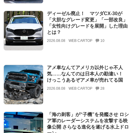
ディーゼル廃止！ マツダCX-30が
「大胆なグレード変更」「一部改良」
「女性向けグレードを展開」した理由
とは？
2026.08.08
WEB CARTOP
10
アメ車なんてアメリカ以外じゃ不人
気……なんてのは日本人の勘違い！
けっこうあるぞアメ車が売れてる国
2026.08.08
WEB CARTOP
28
「海の刺客」が“子機”を発艦させ ロシ
ア軍のレーダーシステムを攻撃する映
像公開 さらなる進化を遂げる水上ドロ