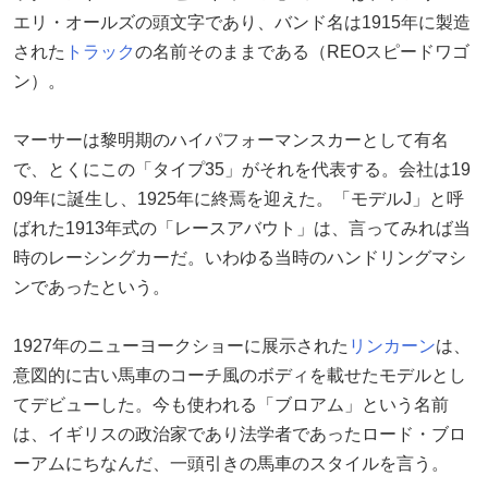
エリ・オールズの頭文字であり、バンド名は1915年に製造
された
トラック
の名前そのままである（REOスピードワゴ
ン）。
マーサーは黎明期のハイパフォーマンスカーとして有名
で、とくにこの「タイプ35」がそれを代表する。会社は19
09年に誕生し、1925年に終焉を迎えた。「モデルJ」と呼
ばれた1913年式の「レースアバウト」は、言ってみれば当
時のレーシングカーだ。いわゆる当時のハンドリングマシ
ンであったという。
1927年のニューヨークショーに展示された
リンカーン
は、
意図的に古い馬車のコーチ風のボディを載せたモデルとし
てデビューした。今も使われる「ブロアム」という名前
は、イギリスの政治家であり法学者であったロード・ブロ
ーアムにちなんだ、一頭引きの馬車のスタイルを言う。