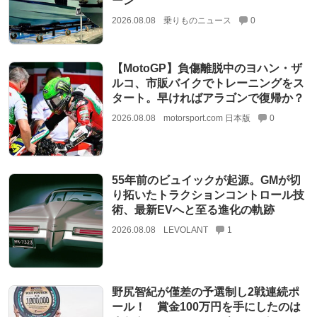
ーン
2026.08.08
乗りものニュース
0
【MotoGP】負傷離脱中のヨハン・ザ
ルコ、市販バイクでトレーニングをス
タート。早ければアラゴンで復帰か？
2026.08.08
motorsport.com 日本版
0
55年前のビュイックが起源。GMが切
り拓いたトラクションコントロール技
術、最新EVへと至る進化の軌跡
2026.08.08
LEVOLANT
1
野尻智紀が僅差の予選制し2戦連続ポ
ール！ 賞金100万円を手にしたのは