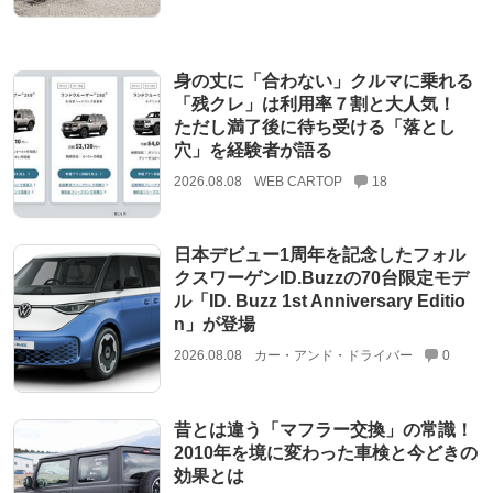
身の丈に「合わない」クルマに乗れる
「残クレ」は利用率７割と大人気！
ただし満了後に待ち受ける「落とし
穴」を経験者が語る
2026.08.08
WEB CARTOP
18
日本デビュー1周年を記念したフォル
クスワーゲンID.Buzzの70台限定モデ
ル「ID. Buzz 1st Anniversary Editio
n」が登場
2026.08.08
カー・アンド・ドライバー
0
昔とは違う「マフラー交換」の常識！
2010年を境に変わった車検と今どきの
効果とは