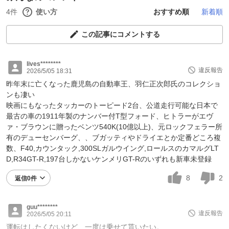
4件
使い方
おすすめ順
新着順
この記事にコメントする
lives********
違反報告
2026/5/05 18:31
昨年末に亡くなった鹿児島の自動車王、羽仁正次郎氏のコレクショ
ンも凄い
映画にもなったタッカーのトーピード2台、公道走行可能な日本で
最古の車の1911年製のナンバー付T型フォード、ヒトラーがエヴ
ァ・ブラウンに贈ったベンツ540K(10億以上)、元ロックフェラー所
有のデューセンバーグ、、ブガッティやドライエとか定番どころ複
数、F40,カウンタック,300SLガルウイング,ロールスのカマルグLT
D,R34GT-R,197台しかないケンメリGT-Rのいずれも新車未登録
8
2
返信0件
guu********
違反報告
2026/5/05 20:11
運転はしたくないけど、一度は乗せて貰いたい。