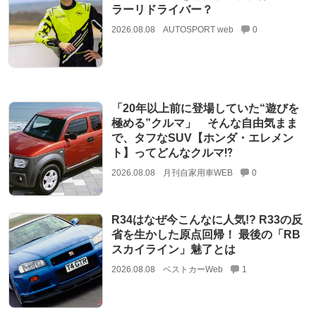
ラーリドライバー？
2026.08.08
AUTOSPORT web
0
「20年以上前に登場していた“遊びを
極める”クルマ」 そんな自由気まま
で、タフなSUV【ホンダ・エレメン
ト】ってどんなクルマ⁉︎
2026.08.08
月刊自家用車WEB
0
R34はなぜ今こんなに人気!? R33の反
省を生かした原点回帰！ 最後の「RB
スカイライン」魅了とは
2026.08.08
ベストカーWeb
1