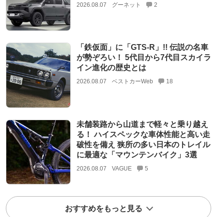
2026.08.07
グーネット
2
「鉄仮面」に「GTS-R」!! 伝説の名車
が勢ぞろい！ 5代目から7代目スカイラ
イン進化の歴史とは
2026.08.07
ベストカーWeb
18
未舗装路から山道まで軽々と乗り越え
る！ ハイスペックな車体性能と高い走
破性を備え 狭所の多い日本のトレイル
に最適な「マウンテンバイク」3選
2026.08.07
VAGUE
5
おすすめをもっと見る