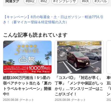
関連タグ
#BRZ
#RZ
#インプレッサ
#RX
#スバル
【キャンペーン】8月の毎週金・土・日はガソリン・軽油7円/L引
き！（要マイカー登録＆特定情報の入力）
こんな記事も読まれています
総額1000万円相当！5つ星の
「コスパ◎」「対応が早く、
車
宿ペアチケット当たる「夏の
丁寧」「メンテや保証がしっ
豆
トラベルキャンペーン」開催
かり」…マンスリーゴーはこ
「
中!!
こがスゴイ！
ン
2026.08.08
グーネット
2026.08.08
グーネット
20