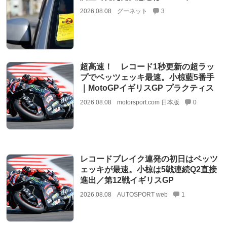
2026.08.08
グーネット
3
超高速！ レコード1秒更新の超ラッ
プでベッツェッキ最速。小椋藍5番手
｜MotoGPイギリスGP プラクティス
2026.08.08
motorsport.com 日本版
0
レコードブレイク連発の初日はベッツ
ェッキが最速。小椋は5戦連続Q2直接
進出／第12戦イギリスGP
2026.08.08
AUTOSPORT web
1