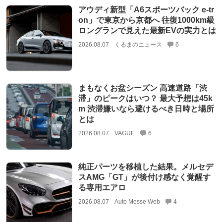
アウディ新型「A6スポーツバック e-tr
on」で東京から京都へ 往復1000km級
ロングランで見えた最新EVの実力とは
2026.08.07
くるまのニュース
6
まもなくお盆シーズン 高速道路「渋
滞」のピークはいつ？ 最大予想は45k
m 渋滞嫌いなら避けるべき日時と場所
とは
2026.08.07
VAGUE
6
純正パーツを移植した結果。メルセデ
スAMG「GT」が後付け感なく覚醒す
る専用エアロ
2026.08.07
Auto Messe Web
4