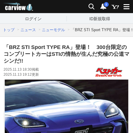
carview!
検索
通知
i
ログイン
ID新規取得
トップ
ニュース
ニューモデル
「BRZ STI Sport TYPE 
「BRZ STI Sport TYPE RA」登場！ 300台限定の
コンプリートカーはSTIの情熱が生んだ究極の公道マ
シンだ!!
2025.11.13 18:30
掲載
2025.11.13 19:12
更新