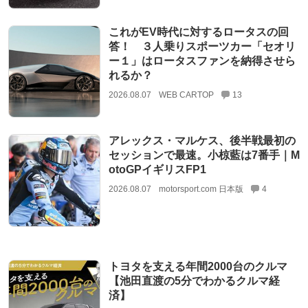
これがEV時代に対するロータスの回
答！ ３人乗りスポーツカー「セオリ
ー１」はロータスファンを納得させら
れるか？
2026.08.07
WEB CARTOP
13
アレックス・マルケス、後半戦最初の
セッションで最速。小椋藍は7番手｜M
otoGPイギリスFP1
2026.08.07
motorsport.com 日本版
4
トヨタを支える年間2000台のクルマ
【池田直渡の5分でわかるクルマ経
済】