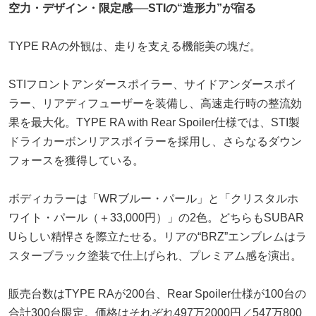
空力・デザイン・限定感──STIの“造形力”が宿る
TYPE RAの外観は、走りを支える機能美の塊だ。
STIフロントアンダースポイラー、サイドアンダースポイ
ラー、リアディフューザーを装備し、高速走行時の整流効
果を最大化。TYPE RA with Rear Spoiler仕様では、STI製
ドライカーボンリアスポイラーを採用し、さらなるダウン
フォースを獲得している。
ボディカラーは「WRブルー・パール」と「クリスタルホ
ワイト・パール（＋33,000円）」の2色。どちらもSUBAR
Uらしい精悍さを際立たせる。リアの“BRZ”エンブレムはラ
スターブラック塗装で仕上げられ、プレミアム感を演出。
販売台数はTYPE RAが200台、Rear Spoiler仕様が100台の
合計300台限定。価格はそれぞれ497万2000円／547万800