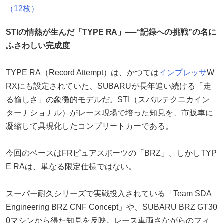
（12枚）
STIの情熱が生んだ「TYPE RA」──“記録への挑戦”の名に
ふさわしい完成度
TYPE RA（Record Attempt）は、かつては
インプレッサ
W
RXにも設定されていた、SUBARUが長年追い続ける「走
る愉しさ」の象徴的モデルだ。STI（スバルテクニカイン
ターナショナル）がレース現場で培った知見を、市販車に
凝縮して具現化したコンプリートカーである。
今回のベースはFRピュアスポーツの「BRZ」。しかしTYP
E RAは、単なる限定仕様ではない。
スーパー耐久シリーズで実戦投入されている「Team SDA
Engineering BRZ CNF Concept」や、SUBARU BRZ GT30
0マシンから得た知見を反映。レース車両さながらのフィ