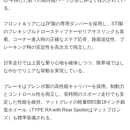
Iが手掛けた数々の高性能パーツが惜しみなく投入されてい
る。
フロント＆リアにはZF製の専用ダンパーを採用し、STI製
のフレキシブルドロースティフナーやリアサスリンクも装
着。コーナー進入時の正確なステア応答、路面追従性、ブ
レーキング時の安定性を高次元で両立した。
日常走行では上質な乗り心地を確保しつつ、限界域ではし
なやかでリニアな挙動を実現している。
ブレーキはブレンボ製の高性能キャリパーを採用。制動力
とコントロール性を両立し、長時間のスポーツ走行でも安
定した性能を維持。マットグレイの軽量BBS製18インチ鍛
造ホイール（TYPE RA with Rear Spoilerはマットブロン
ズ）も標準装備される。