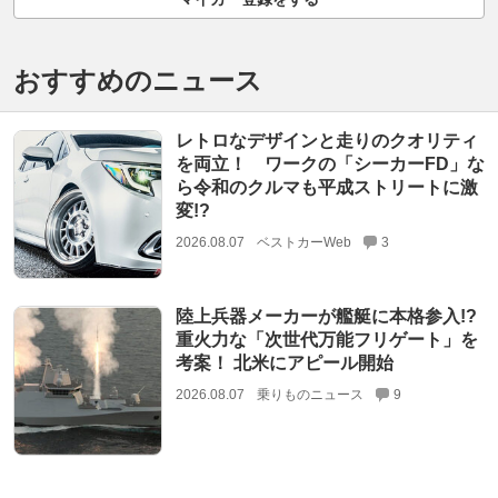
おすすめのニュース
レトロなデザインと走りのクオリティ
を両立！ ワークの「シーカーFD」な
ら令和のクルマも平成ストリートに激
変!?
2026.08.07
ベストカーWeb
3
陸上兵器メーカーが艦艇に本格参入!?
重火力な「次世代万能フリゲート」を
考案！ 北米にアピール開始
2026.08.07
乗りものニュース
9