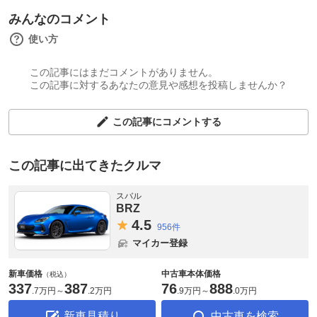
みんなのコメント
使い方
この記事にはまだコメントがありません。
この記事に対するあなたの意見や感想を投稿しませんか？
この記事にコメントする
この記事に出てきたクルマ
スバル
BRZ
4.
5
956件
マイカー登録
新車価格
中古車本体価格
（税込）
337
387
76
888
.
7万円
～
.
2万円
.
9万円
～
.
0万円
新車見積り
中古車を検索