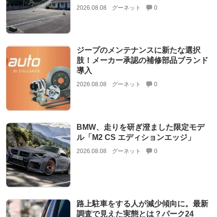
2026.08.08
グーネット
0
ジープのメンテナンスに新たな選択
肢！メーカー承認の補修部品ブランド
導入
2026.08.08
グーネット
0
BMW、走りを研ぎ澄ました限定モデ
ル「M2 CS エディションエッジ」
2026.08.08
グーネット
0
路上駐車をする人が減少傾向に。最新
調査で見えた実態とは？パーク24