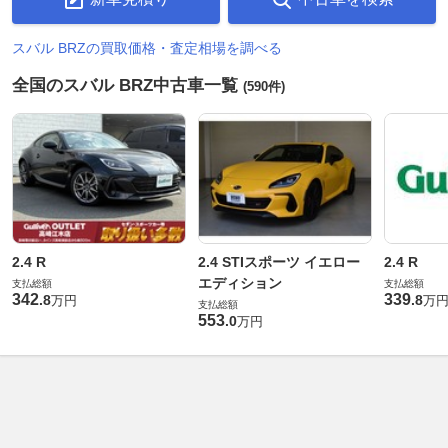
スバル BRZの買取価格・査定相場を調べる
全国のスバル BRZ中古車一覧
(590件)
2.4 R
2.4 STIスポーツ イエロー
2.4 R
エディション
支払総額
支払総額
342
339
.
8
.
8
万円
万
支払総額
553
.
0
万円