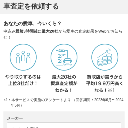
車査定を依頼する
あなたの愛車、今いくら？
申込み
最短3時間後
に
最大20社
から愛車の査定結果をWebでお知ら
せ！
※1：本サービスで実施のアンケートより （回答期間：2023年6月〜2024
年5月）
メーカー