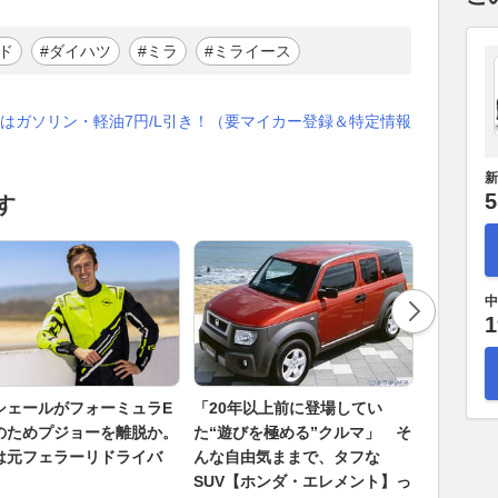
ド
#ダイハツ
#ミラ
#ミライース
はガソリン・軽油7円/L引き！（要マイカー登録＆特定情報
新
5
す
中
1
シェールがフォーミュラE
「20年以上前に登場してい
R34はな
のためプジョーを離脱か。
た“遊びを極める”クルマ」 そ
R33の
は元フェラーリドライバ
んな自由気ままで、タフな
帰！ 最後
SUV【ホンダ・エレメント】っ
ン」魅了