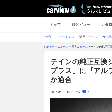
トップ
360°ビュー
カタ
総合
ニューモデル
業界ニュース
カー用
carview!
>
ニュース
>
業界ニュース
>
テインの純正互
テインの純正互換
プラス」に『アル
か適合
2026.05.17 10:08
掲載
5