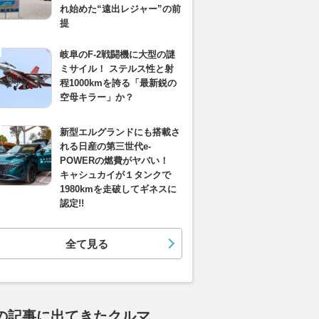
れ始めた“遠出レジャー”の前
提
岐阜のF-2戦闘機に大型の謎
ミサイル！ ステルス性と射
程1000kmを誇る「最新鋭の
空母キラー」か？
新型エルグランドにも搭載さ
れる日産の第三世代e-
POWERの燃費がヤバい！
キャシュカイが１タンクで
1980kmを走破してギネスに
認定!!
全て見る
の記事に出てきたクルマ