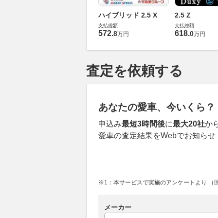
ハイブリッド 2.5 X
2.5 Z
支払総額
支払総額
572
.
618
.
8
0
万円
万円
査定を依頼する
あなたの愛車、今いくら？
申込み
最短3時間後
に
最大20社
か
愛車の査定結果をWebでお知らせ
※1：本サービスで実施のアンケートより （回答
メーカー