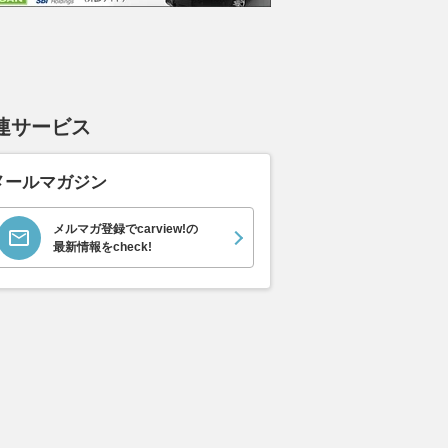
連サービス
メールマガジン
メルマガ登録でcarview!の
最新情報をcheck!