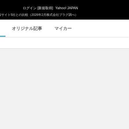
ログイン
[
新規取得
]
Yahoo! JAPAN
サイト5社との比較（2026年2月株式会社プラグ調べ）
オリジナル記事
マイカー