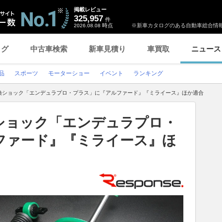
掲載レビュー
325,957
件
時点
※新車カタログのある自動車総合情報
2026.08.08
ログ
中古車検索
新車見積り
車買取
ニュース
品
スポーツ
モーターショー
イベント
ランキング
換ショック「エンデュラプロ・プラス」に『アルファード』『ミライース』ほか適合
ショック「エンデュラプロ・
ファード』『ミライース』ほ