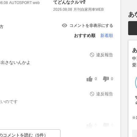
てどんなクルマ⁉︎
08.08
AUTOSPORT web
2026.08.08
2026.08.08
月刊自家用車WEB
あ
コメントを非表示にする
方
おすすめ順
新着順
違反報告
申
、出さないんかよ
愛
0
0
違反報告
無いのです
※
0
0
のコメントを読む（5件）