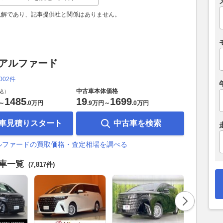
見解であり、記事提供社と関係はありません。
 アルファード
,002件
中古車本体価格
込）
1485
19
1699
～
.
0万円
.
9万円
～
.
0万円
車見積りスタート
中古車を検索
ルファードの買取価格・査定相場を調べる
古車一覧
(7,817件)