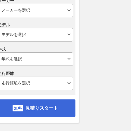
メーカー
モデル
年式
走行距離
見積りスタート