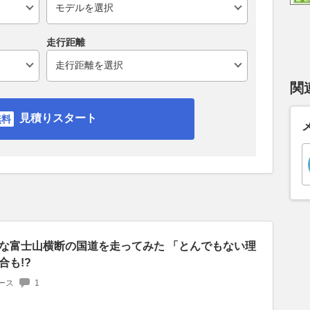
走行距離
関
見積りスタート
”な富士山横断の国道を走ってみた 「とんでもない理
合も!?
ース
1