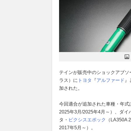
テインが販売中のショックアブソーバ
ラス）に
トヨタ
『
アルファード
』
加された。
今回適合が追加された車種・年式は、
2025年3月/2025年4月～）、ダ
タ・
ピクシスエポック
（LA350A
2017年5月～）。