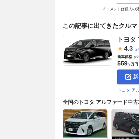
※コメントは個人の
この記事に出てきたクルマ
トヨタ
4.
3
2
新車価格
（税
559
.
9万円
新
トヨタ ア
全国のトヨタ アルファード中