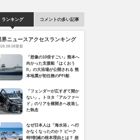
ランキング
コメントの多い記事
業界ニュースアクセスランキング
026.08.08
更新
「想像の10倍すごい」熊本へ
向かった支援船「はくおう
II」の大浴場が公開される 熊
本地震が初任務のPFI船
「フェンダーが広すぎて開か
ない」。トヨタ「アルファー
ド」のリアを横開きへ改造し
た執念
なぜ日本人は「海水浴」へ行
かなくなったのか？ ピーク
時9割減の根本理由とは？ 崩