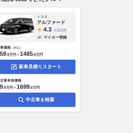
トヨタ
アルファード
4.
3
2,002件
マイカー登録
車価格
（税込）
59
1485
.
9万円
～
.
0万円
新車見積りスタート
古車本体価格
9
1699
.
9万円
～
.
0万円
中古車を検索
ぜ今こんなに人気!?
【ジープ】「ラングラー」に85
SFランキン
反省を生かした原点回
周年記念の特別仕様車！ ルビ
進が、SUGO
の「RBスカイライ
コンをベースに専用チェック柄
ロントロウを
とは
インテリアを採用した100台限
った理由「エ