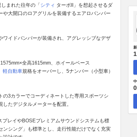
親しまれた往年の「
シティ
ターボII」を想起させるダ
ーや大開口のロアグリルを装備するエアロバンパー
やワイドバンパーが装備され、アグレッシブなデザ
新
1
1575mm×全高1615mm、ホイールベース
、
軽自動車
規格をオーバーし、5ナンバー（小型車）
中
0
トの3カラーでコーディネートした専用スポーツシ
現したデジタルメーターを配置。
TディスプレイやBOSEプレミアムサウンドシステムも標
センシング」も標準とし、走行性能だけでなく充実