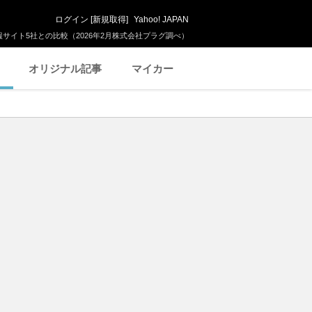
ログイン
[
新規取得
]
Yahoo! JAPAN
サイト5社との比較（2026年2月株式会社プラグ調べ）
オリジナル記事
マイカー