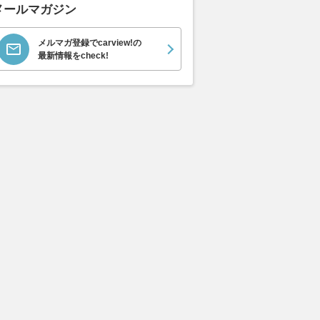
メールマガジン
メルマガ登録でcarview!の
最新情報をcheck!