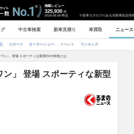
掲載レビュー
325,930
件
時点
※新車カタログのある自動車総合情報
2026.08.08
ログ
中古車検索
新車見積り
車買取
ニュース
品
スポーツ
モーターショー
イベント
ランキング
ワン」 登場 スポーティな新型EVの特徴とは
ン」 登場 スポーティな新型