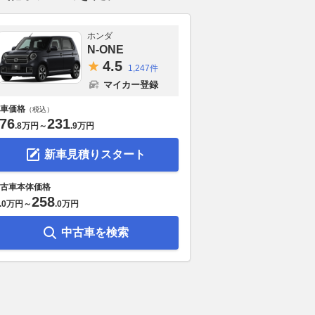
ホンダ
N-ONE
4.
5
1,247件
マイカー登録
車価格
（税込）
76
231
.
8万円
～
.
9万円
新車見積りスタート
古車本体価格
258
.
0万円
～
.
0万円
中古車を検索