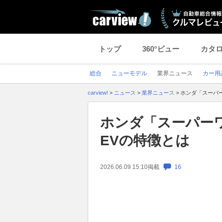
トップ
360°ビュー
カタ
総合
ニューモデル
業界ニュース
カー用
carview!
>
ニュース
>
業界ニュース
>
ホンダ「スーパー
ホンダ「スーパーワ
EVの特徴とは
2026.06.09 15:10
掲載
16