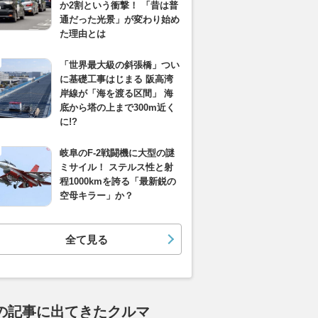
か2割という衝撃！ 「昔は普
通だった光景」が変わり始め
た理由とは
「世界最大級の斜張橋」つい
に基礎工事はじまる 阪高湾
岸線が「海を渡る区間」 海
底から塔の上まで300m近く
に!?
岐阜のF-2戦闘機に大型の謎
ミサイル！ ステルス性と射
程1000kmを誇る「最新鋭の
空母キラー」か？
全て見る
の記事に出てきたクルマ