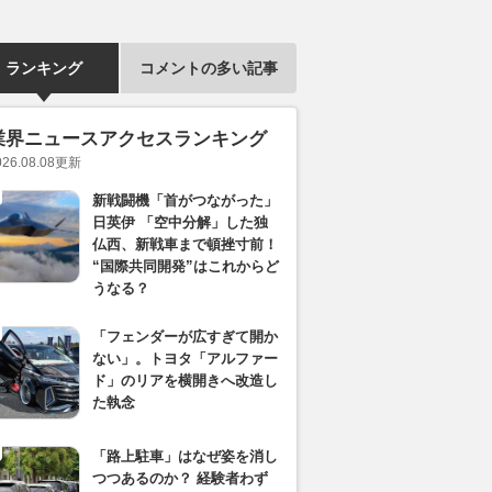
ランキング
コメントの多い記事
業界ニュースアクセスランキング
026.08.08
更新
新戦闘機「首がつながった」
日英伊 「空中分解」した独
仏西、新戦車まで頓挫寸前！
“国際共同開発”はこれからど
うなる？
「フェンダーが広すぎて開か
ない」。トヨタ「アルファー
ド」のリアを横開きへ改造し
た執念
「路上駐車」はなぜ姿を消し
つつあるのか？ 経験者わず