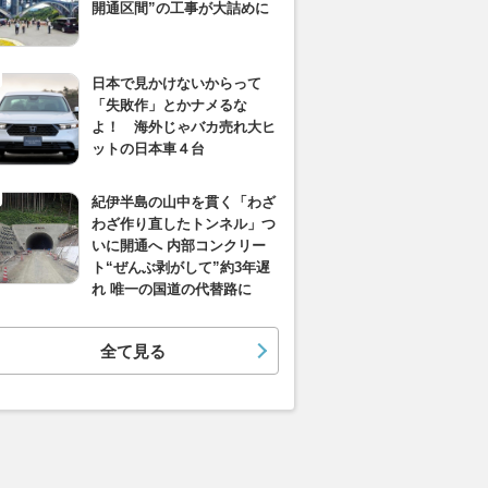
開通区間”の工事が大詰めに
日本で見かけないからって
「失敗作」とかナメるな
よ！ 海外じゃバカ売れ大ヒ
ットの日本車４台
紀伊半島の山中を貫く「わざ
わざ作り直したトンネル」つ
いに開通へ 内部コンクリー
ト“ぜんぶ剥がして”約3年遅
れ 唯一の国道の代替路に
全て見る