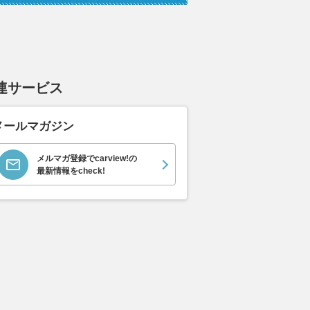
連サービス
道166号にバイパス
自衛隊がロシア海軍の「巨大な
「限界に挑む
れ違い困難”を回避す
ミサイル巡洋艦」を激写！ “空
と雨の中で光
ト 「七日市」工区が7
母キラー”の異名も 異様な外観
振り返る、鈴
メールマガジン
開通
を上空から捉える
胸を熱くする
くるまのニュース
2026.08.07
乗りものニュース
2026.08.07
WE
メルマガ登録でcarview!の
最新情報をcheck!