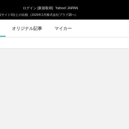
ログイン
[
新規取得
]
Yahoo! JAPAN
サイト5社との比較（2026年2月株式会社プラグ調べ）
オリジナル記事
マイカー