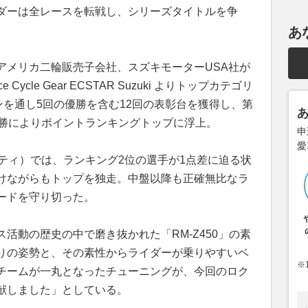
ダーは全レースを転戦し、シリーズタイトルを争
あ
アメリカ二輪販売子会社、スズキモーターUSA社が
nce Cycle Gear ECSTAR Suzuki よりトップカテゴリ
ズンを通し5回の優勝を含む12回の表彰台を獲得し、第
優勝によりポイントランキングトップに浮上。
申
愛
ティ）では、ランキング2位の選手が1点差に迫る状
けながらもトップを独走。中盤以降も正確無比なラ
ードを守り切った。
活動の歴史の中で磨き抜かれた「RM-Z450」の素
りの姿勢と、その素性からライダーが乗りやすいベ
※
チームが一丸となったチューニングが、今回のロク
献しました」としている。