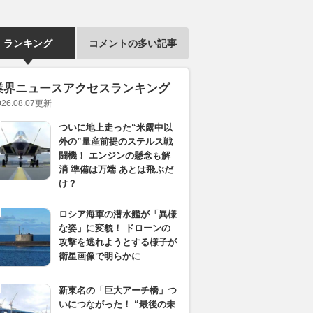
ランキング
コメントの多い記事
業界ニュースアクセスランキング
026.08.07
更新
ついに地上走った“米露中以
外の”量産前提のステルス戦
闘機！ エンジンの懸念も解
消 準備は万端 あとは飛ぶだ
け？
ロシア海軍の潜水艦が「異様
な姿」に変貌！ ドローンの
攻撃を逃れようとする様子が
衛星画像で明らかに
新東名の「巨大アーチ橋」つ
いにつながった！ “最後の未