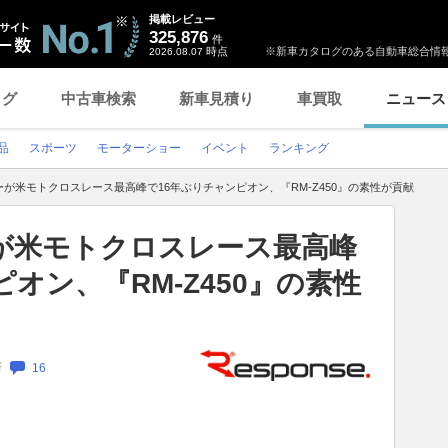
掲載レビュー
325,876
件
時点
※新車カタログのある自動車総合情報
2026.08.07
ログ
中古車検索
新車見積り
車買取
ニュース
品
スポーツ
モーターショー
イベント
ランキング
が米モトクロスレース最高峰で16年ぶりチャンピオン、『RM-Z450』の素性が貢献
が米モトクロスレース最高峰
オン、『RM-Z450』の素性
新
16