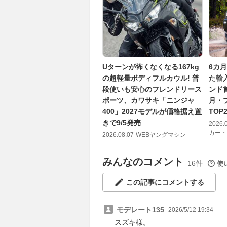
Uターンが怖くなくなる167kg
6カ
の超軽量ボディフルカウル! 普
た輸
段使いも安心のフレンドリース
ンド
ポーツ、カワサキ「ニンジャ
月・
400」2027モデルが価格据え置
TOP2
きで9/5発売
2026.
カー・
2026.08.07
WEBヤングマシン
みんなのコメント
16件
使
この記事にコメントする
モデレート135
2026/5/12 19:34
スズキ様。