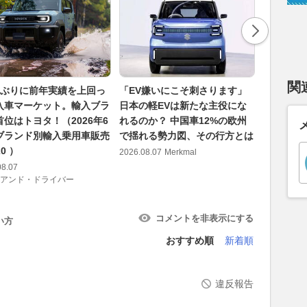
関
月ぶりに前年実績を上回っ
「EV嫌いにこそ刺さります」
松阪市の国
入車マーケット。輸入ブラ
日本の軽EVは新たな主役にな
開通 “す
首位はトヨタ！（2026年6
れるのか？ 中国車12%の欧州
る新ルー
ブランド別輸入乗用車販売
で揺れる勢力図、その行方とは
月17日に
0 ）
2026.08.07
Merkmal
2026.08.07
08.07
アンド・ドライバー
コメントを非表示にする
い方
おすすめ順
新着順
違反報告