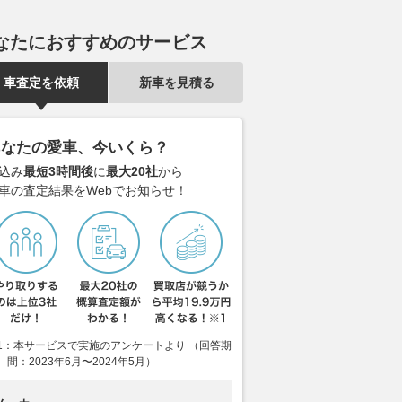
なたにおすすめのサービス
車査定を依頼
新車を見積る
あなたの愛車、今いくら？
込み
最短3時間後
に
最大20社
から
車の査定結果をWebでお知らせ！
1：本サービスで実施のアンケートより （回答期
間：2023年6月〜2024年5月）