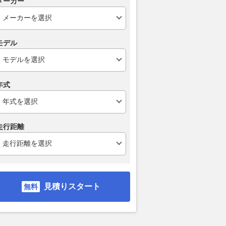
メーカー
モデル
年式
走行距離
見積りスタート