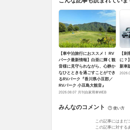
こんな記事も読まれていま
【車中泊旅行におススメ！ RV
【刺
パーク最新情報】白亜に輝く観
に？
音様に見守られながら、心静か
新車
なひとときを過ごすことができ
2026.
るRVパーク『香川県小豆郡／
RVパーク 小豆島大観音』
2026.08.07
月刊自家用車WEB
みんなのコメント
使い方
この記事にはまだ
この記事に対する