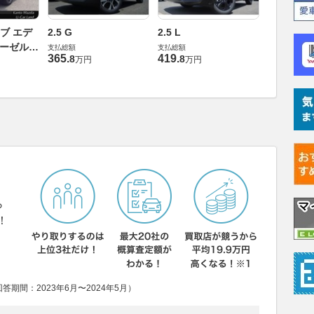
2.2 XD
イブ エデ
2.5 G
2.5 L
ィション 
ィーゼルタ
支払総額
支払総額
ーボ 4WD
365
.
419
.
支払総額
8
8
万円
万円
389
.
3
万円
ら
！
期間：2023年6月〜2024年5月）