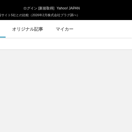
ログイン
[
新規取得
]
Yahoo! JAPAN
サイト5社との比較（2026年2月株式会社プラグ調べ）
オリジナル記事
マイカー