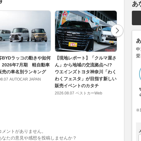
す
あ
申
愛
客BYDラッコの動きや如何
【現地レポート】「クルマ屋さ
15.6イン
】2026年7月期 軽自動車
ん」から地域の交流拠点へ!?
画面か!
販売の車名別ランキング
ウエインズトヨタ神奈川「わく
後席モニ
わくフェスタ」が目指す新しい
08.07
AUTOCAR JAPAN
2026.08.07
販売イベントのカタチ
2026.08.07
ベストカーWeb
※
コメントがありません。
あなたの意見や感想を投稿しませんか？