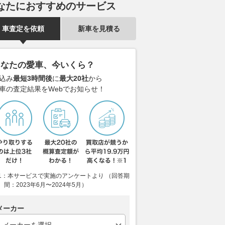
なたにおすすめのサービス
車査定を依頼
新車を見積る
あなたの愛車、今いくら？
込み
最短3時間後
に
最大20社
から
車の査定結果をWebでお知らせ！
チ1画面か12.8インチ2
迫る自爆ドローンを急旋回で回
【2026年8
? 新型エルグランドの
避！ ウクライナで激化する
クロカンSUV
ターはどちらを選ぶ？
「無人機vs無人機」ロボット同
報！ ランク
士の戦いを軍が動画で公開
人気モデルの
ベストカーWeb
2026.08.07
乗りものニュース
2026.08.07
月刊
1：本サービスで実施のアンケートより （回答期
間：2023年6月〜2024年5月）
メーカー