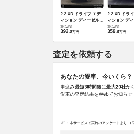
2.2 XD ドライブ エデ
2.2 XD ドラ
ィション ディーゼルタ
ィション デ
ーボ
ーボ
支払総額
支払総額
392
.
359
.
0
8
万円
万円
査定を依頼する
あなたの愛車、今いくら？
申込み
最短3時間後
に
最大20社
か
愛車の査定結果をWebでお知らせ
※1：本サービスで実施のアンケートより （回答