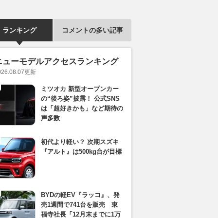
ランキング
コメントの多い記事
ニューモデルアクセスランキング
026.08.07
更新
ミツオカ 新型オープンカー
の“後ろ姿”披露！ 公式SNS
は「超好きかも」など期待の
声多数
初代より軽い？ 次期スズキ
『アルト』は500kg台が目標
BYDの軽EV『ラッコ』、発
売1週間で741台を販売 東
福寺社長「12月末までに1万