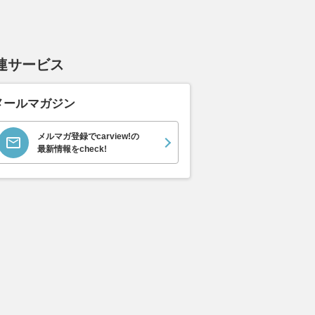
連サービス
メールマガジン
メルマガ登録でcarview!の
最新情報をcheck!