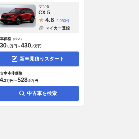
マツダ
CX-5
4.
6
2,053件
マイカー登録
車価格
（税込）
30
430
.
0万円
～
.
7万円
新車見積りスタート
古車本体価格
4
528
.
3万円
～
.
9万円
中古車を検索