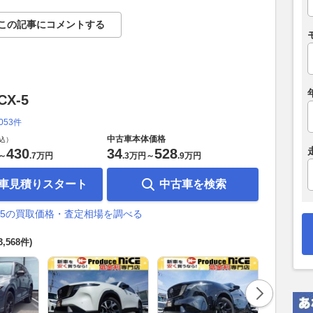
この記事にコメントする
X-5
,053件
中古車本体価格
込）
430
34
528
～
.
7万円
.
3万円
～
.
9万円
車見積りスタート
中古車を検索
X-5の買取価格・査定相場を調べる
3,568件)