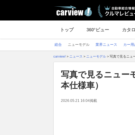
トップ
360°ビュー
カタ
総合
ニューモデル
業界ニュース
カー用
carview!
>
ニュース
>
ニューモデル
>
写真で見るニュー
写真で見るニューモ
本仕様車）
2026.05.21 16:04
掲載