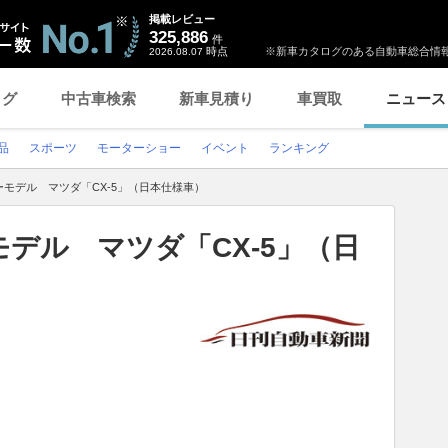
掲載レビュー
325,886
件
時点
※新車カタログのある自動車総合情報
2026.08.07
ログ
中古車検索
新車見積り
車買取
ニュース
品
スポーツ
モーターショー
イベント
ランキング
モデル マツダ「CX-5」（日本仕様車）
デル マツダ「CX-5」（日