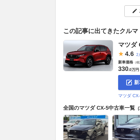
この記事に出てきたクルマ
マツダ C
4.
6
2
新車価格
（税
330
.
0万円
新
マツダ C
全国のマツダ CX-5中古車一覧
(