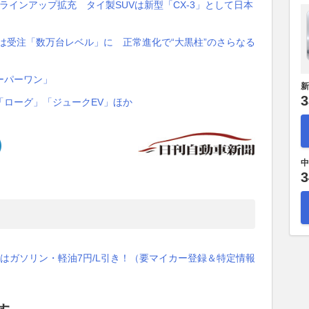
ラインアップ拡充 タイ製SUVは新型「CX-3」として日本
では受注「数万台レベル」に 正常進化で“大黒柱”のさらなる
ーパーワン」
新
3
「ローグ」「ジュークEV」ほか
中
3
はガソリン・軽油7円/L引き！（要マイカー登録＆特定情報