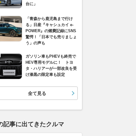
台に」
「青森から鹿児島まで行け
る」日産『キャシュカイ e-
POWER』の燃費記録にSNS
驚愕！「日本でも売りましょ
う」の声も
ガソリン車もPHEVも終売で
HEV専用モデルに！ トヨ
タ・ハリアーが一部改良を受
け漆黒の限定車も設定
全て見る
の記事に出てきたクルマ