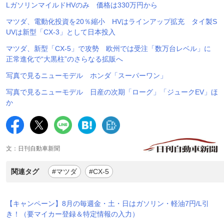
LガソリンマイルドHVのみ 価格は330万円から
マツダ、電動化投資を20％縮小 HVはラインアップ拡充 タイ製S
UVは新型「CX-3」として日本投入
マツダ、新型「CX-5」で攻勢 欧州では受注「数万台レベル」に
正常進化で“大黒柱”のさらなる拡販へ
写真で見るニューモデル ホンダ「スーパーワン」
写真で見るニューモデル 日産の次期「ローグ」「ジュークEV」ほ
か
文：日刊自動車新聞
関連タグ
#マツダ
#CX-5
【キャンペーン】8月の毎週金・土・日はガソリン・軽油7円/L引
き！（要マイカー登録＆特定情報の入力）