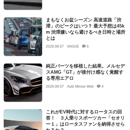
まもなくお盆シーズン 高速道路「渋
滞」のピークはいつ？ 最大予想は45k
m 渋滞嫌いなら避けるべき日時と場所
とは
2026.08.07
VAGUE
6
純正パーツを移植した結果。メルセデ
スAMG「GT」が後付け感なく覚醒す
る専用エアロ
2026.08.07
Auto Messe Web
4
これがEV時代に対するロータスの回
答！ ３人乗りスポーツカー「セオリ
ー１」はロータスファンを納得させら