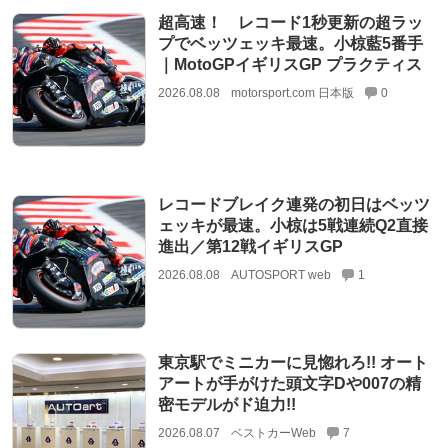
超高速！ レコード1秒更新の超ラッ
プでベッツェッキ最速。小椋藍5番手
｜MotoGPイギリスGP プラクティス
2026.08.08
motorsport.com 日本版
0
レコードブレイク連発の初日はベッツ
ェッキが最速。小椋は5戦連続Q2直接
進出／第12戦イギリスGP
2026.08.08
AUTOSPORT web
1
東京駅でミニカーに見惚れろ!! オート
アートが手がけた頭文字Dや007の精
密モデルがド迫力!!
2026.08.07
ベストカーWeb
7