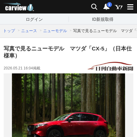
carview!
検索
通知
i
ログイン
ID新規取得
トップ
ニュース
ニューモデル
写真で見るニューモデル マツダ「C
写真で見るニューモデル マツダ「CX-5」（日本仕
様車）
2026.05.21 16:04
掲載