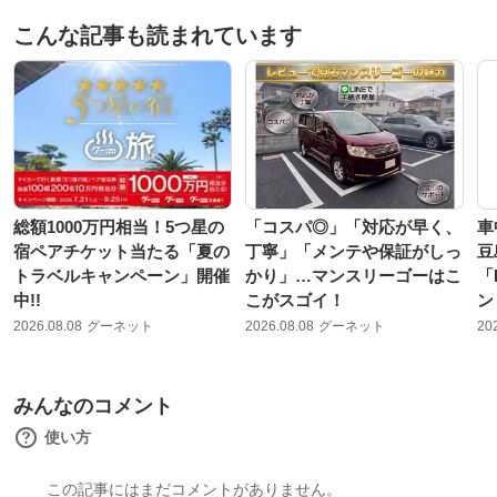
こんな記事も読まれています
総額1000万円相当！5つ星の
「コスパ◎」「対応が早く、
車
宿ペアチケット当たる「夏の
丁寧」「メンテや保証がしっ
豆
トラベルキャンペーン」開催
かり」…マンスリーゴーはこ
「
中!!
こがスゴイ！
ン
2026.08.08
グーネット
2026.08.08
グーネット
20
みんなのコメント
使い方
この記事にはまだコメントがありません。