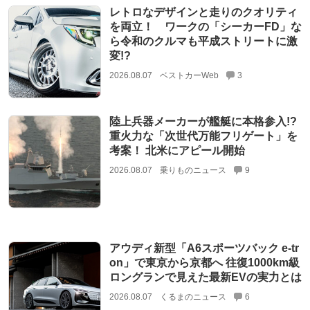
レトロなデザインと走りのクオリティ
を両立！ ワークの「シーカーFD」な
ら令和のクルマも平成ストリートに激
変!?
2026.08.07
ベストカーWeb
3
陸上兵器メーカーが艦艇に本格参入!?
重火力な「次世代万能フリゲート」を
考案！ 北米にアピール開始
2026.08.07
乗りものニュース
9
アウディ新型「A6スポーツバック e-tr
on」で東京から京都へ 往復1000km級
ロングランで見えた最新EVの実力とは
2026.08.07
くるまのニュース
6