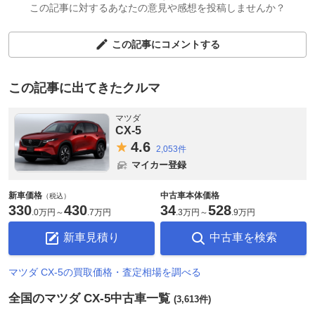
この記事に対するあなたの意見や感想を投稿しませんか？
この記事にコメントする
この記事に出てきたクルマ
マツダ
CX-5
4.
6
2,053件
マイカー登録
新車価格
中古車本体価格
（税込）
330
430
34
528
.
0万円
～
.
7万円
.
3万円
～
.
9万円
新車見積り
中古車を検索
マツダ CX-5の買取価格・査定相場を調べる
全国のマツダ CX-5中古車一覧
(3,613件)