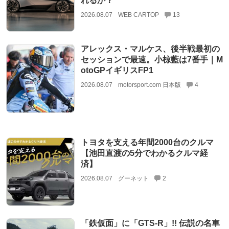
れるか？
2026.08.07
WEB CARTOP
13
アレックス・マルケス、後半戦最初の
セッションで最速。小椋藍は7番手｜M
otoGPイギリスFP1
2026.08.07
motorsport.com 日本版
4
トヨタを支える年間2000台のクルマ
【池田直渡の5分でわかるクルマ経
済】
2026.08.07
グーネット
2
「鉄仮面」に「GTS-R」!! 伝説の名車