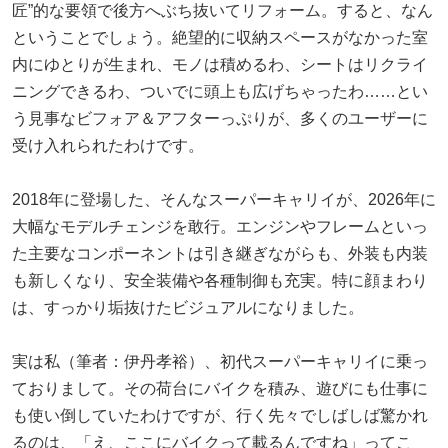
匠”的な要領で後方へぶち抜いてリフォーム。すると、なん
ということでしょう。絶望的に収納スペースがなかった室
内にゆとりが生まれ、モノは積めるわ、シートはリクライ
ニングできるわ、ついでに頭上も広げちゃったわ……とい
う見事なビフォア＆アフターっぷりが、多くのユーザーに
受け入れられたわけです。
2018年に登場した、そんなスーパーキャリイが、2026年に
大幅なモデルチェンジを敢行。エンジンやフレームといっ
た主要なコンポーネントは引き継ぎながらも、外装も内装
も新しくなり、安全装備や各種制御も充実。特に顔まわり
は、すっかり垢抜けたビジュアルになりました。
実は私（筆者：伊丹孝裕）、初代スーパーキャリイに乗っ
ておりまして。その荷台にバイクを積み、遊びにも仕事に
も使い倒していたわけですが、行く先々でしばしば驚かれ
るのは、「え、ここにバイクって載るんですね」ってこ