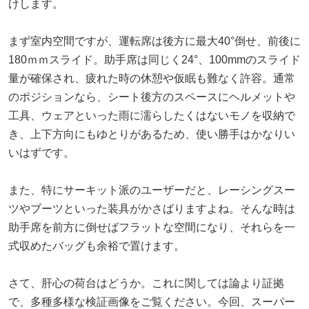
けします。
まず室内空間ですが、運転席は後方に最大40°倒せ、前後に
180ｍｍスライド。助手席は同じく24°、100mmのスライド
量が確保され、疲れた時の休憩や仮眠も難なく許容。通常
のポジションなら、シート後方のスペースにヘルメットや
工具、ウェアといった雨に濡らしたくはないモノを収納で
き、上下方向にもゆとりがあるため、使い勝手はかなりい
いはずです。
また、特にサーキット派のユーザーだと、レーシングスー
ツやブーツといった装具がかさばりますよね。そんな時は
助手席を前方に倒せばフラットな空間になり、それらを一
式収めたバッグも余裕で置けます。
さて、肝心の荷台はどうか。これに関しては論より証拠
で、多種多様な検証画像をご覧ください。今回、スーパー