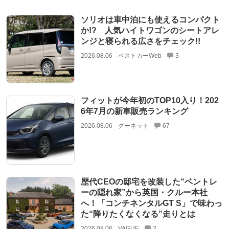
ソリオは車中泊にも使えるコンパクト
か!? 人気ハイトワゴンのシートアレ
ンジと寝られる広さをチェック!!
2026.08.06
ベストカーWeb
3
フィットが今年初のTOP10入り！202
6年7月の新車販売ランキング
2026.08.06
グーネット
67
歴代CEOの邸宅を改装した“ベントレ
ーの隠れ家”から英国・クルー本社
へ！「コンチネンタルGT S」で味わっ
た“降りたくなくなる”走りとは
2026.08.06
VAGUE
2