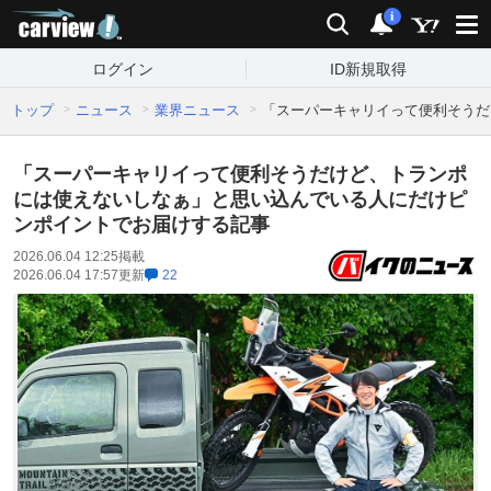
carview!
検索
通知
i
ログイン
ID新規取得
トップ
ニュース
業界ニュース
「スーパーキャリイって便利そうだ
「スーパーキャリイって便利そうだけど、トランポ
には使えないしなぁ」と思い込んでいる人にだけピ
ンポイントでお届けする記事
2026.06.04 12:25
掲載
2026.06.04 17:57
更新
22