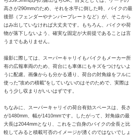
ら339.5mm以内の露出ならOK。目安としては、ゲートの
高さが290mmのため、それを水平に倒した時、バイクの最
後部（フェンダーやナンバープレートなど）が、そこから
はみ出していなければ大丈夫です。もちろん、バイクや荷
物が落下しないよう、確実な固定が大前提であることは言
うまでもありません。
撮影に際しては、スーパーキャリイもバイクもメーカー所
有の広報車両のため、荷台にも車体にもキズをつけないよ
うに配慮。画像からも分かる通り、荷台の対角線をフルに
使った“攻めの積載”をしていないのはそのためで、実際は
もう少し収まりがいいはずです。
ちなみに、スーパーキャリイの荷台有効スペースは、長さ
が1480mm、幅が1410mmです。したがって、対角線の最
大長は2044mmとなり、これをご自身のバイクの全長と比
較してみると積載可否のイメージが湧くのではないでしょ