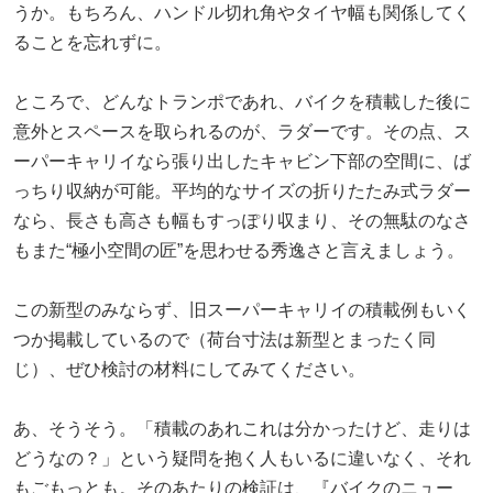
うか。もちろん、ハンドル切れ角やタイヤ幅も関係してく
ることを忘れずに。
ところで、どんなトランポであれ、バイクを積載した後に
意外とスペースを取られるのが、ラダーです。その点、ス
ーパーキャリイなら張り出したキャビン下部の空間に、ば
っちり収納が可能。平均的なサイズの折りたたみ式ラダー
なら、長さも高さも幅もすっぽり収まり、その無駄のなさ
もまた“極小空間の匠”を思わせる秀逸さと言えましょう。
この新型のみならず、旧スーパーキャリイの積載例もいく
つか掲載しているので（荷台寸法は新型とまったく同
じ）、ぜひ検討の材料にしてみてください。
あ、そうそう。「積載のあれこれは分かったけど、走りは
どうなの？」という疑問を抱く人もいるに違いなく、それ
もごもっとも。そのあたりの検証は、『バイクのニュー