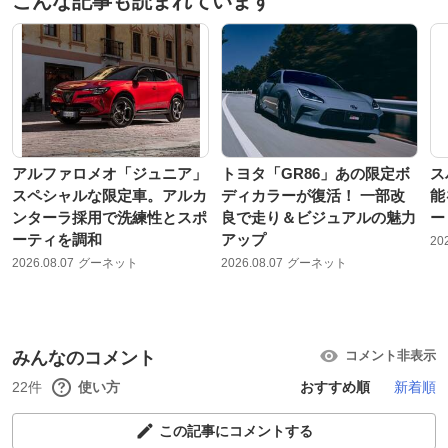
こんな記事も読まれています
アルファロメオ「ジュニア」
トヨタ「GR86」あの限定ボ
ス
スペシャルな限定車。アルカ
ディカラーが復活！ 一部改
能
ンターラ採用で洗練性とスポ
良で走り＆ビジュアルの魅力
ー
ーティを調和
アップ
20
2026.08.07
グーネット
2026.08.07
グーネット
みんなのコメント
コメント非表示
22件
使い方
おすすめ順
新着順
この記事にコメントする