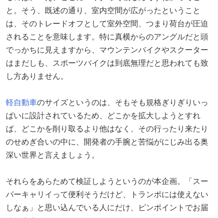
と。そう、既述の通り、室内空間が広がったということ
は、そのトレードオフとして室外空間、つまり荷台が圧迫
されることを意味します。特に真横からのアングルだと頭
でっかちに見えますから、マウンテンバイクやスクーター
はまだしも、スポーツバイクは到底無理だと思われても致
し方ありません。
軽自動車
のサイズというのは、そもそも規格ぎりぎりいっ
ぱいに設計されているため、どこかを拡大しようとすれ
ば、どこかを削り取るより他はなく、その行ったり来たり
のせめぎ合いの中に、開発者の手腕と苦悩がにじみ出る奥
深い世界と言えましょう。
それらをあらためて検証しようというのが本企画。「スー
パーキャリイって便利そうだけど、トランポには使えない
しなぁ」と思い込んでいる人にだけ、ピンポイントでお届