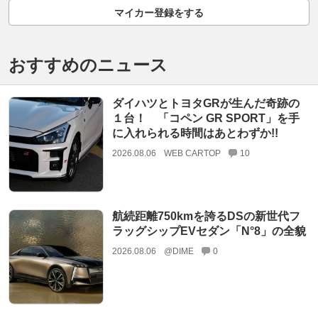
マイカー登録をする
おすすめのニュース
ダイハツとトヨタGRが生んだ奇跡の
１台！ 「コペン GR SPORT」を手
に入れられる時間はあとわずか!!
2026.08.06
WEB CARTOP
10
航続距離750kmを誇るDSの新世代フ
ラッグシップEVセダン「N°8」の全貌
2026.08.06
@DIME
0