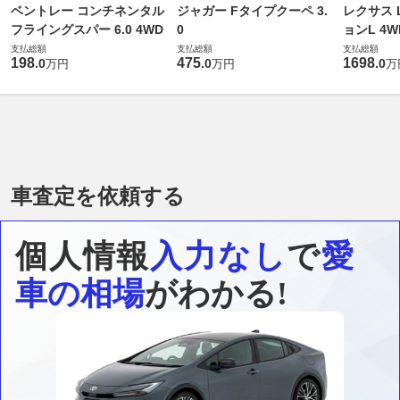
ベントレー コンチネンタル
ジャガー Fタイプクーペ 3.
レクサス L
フライングスパー 6.0 4WD
0
ョンL 4W
支払総額
支払総額
支払総額
198
475
1698
.
0
.
0
.
0
万円
万円
万
車査定を依頼する
個人情報
入力なし
で
愛
車の相場
がわかる!