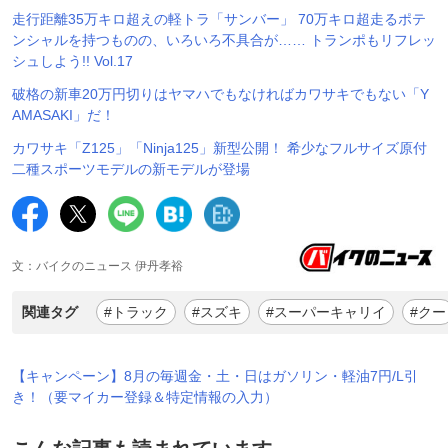
走行距離35万キロ超えの軽トラ「サンバー」 70万キロ超走るポテ
ンシャルを持つものの、いろいろ不具合が…… トランポもリフレッ
シュしよう!! Vol.17
破格の新車20万円切りはヤマハでもなければカワサキでもない「Y
AMASAKI」だ！
カワサキ「Z125」「Ninja125」新型公開！ 希少なフルサイズ原付
二種スポーツモデルの新モデルが登場
文：バイクのニュース 伊丹孝裕
関連タグ
#トラック
#スズキ
#スーパーキャリイ
#クー
【キャンペーン】8月の毎週金・土・日はガソリン・軽油7円/L引
き！（要マイカー登録＆特定情報の入力）