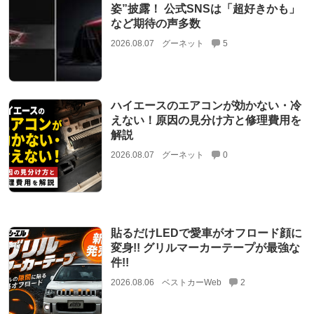
姿”披露！ 公式SNSは「超好きかも」
など期待の声多数
2026.08.07
グーネット
5
ハイエースのエアコンが効かない・冷
えない！原因の見分け方と修理費用を
解説
2026.08.07
グーネット
0
貼るだけLEDで愛車がオフロード顔に
変身!! グリルマーカーテープが最強な
件!!
2026.08.06
ベストカーWeb
2