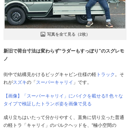
写真を全て見る（2枚）
新旧で荷台寸法は変わらず“ラダーもすっぽり”のスグレモ
ノ
街中で結構見かけるビッグキャビン仕様の軽
トラック
。そ
れが
スズキ
の「
スーパーキャリイ
」です。
【画像】「スーパーキャリイ」にバイクを載せる!! 色々な
タイプで検証したトランポ姿を画像で見る
成り立ちはいたって分かりやすく、直角に切り立った普通
の軽トラ「キャリイ」のバルクヘッドを、“極小空間の