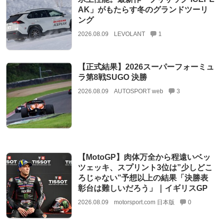
AK」がもたらす冬のグランドツーリ
ング
2026.08.09
LEVOLANT
1
【正式結果】2026スーパーフォーミュ
ラ第8戦SUGO 決勝
2026.08.09
AUTOSPORT web
3
【MotoGP】肉体万全から程遠いベッ
ツェッキ、スプリント3位は”少しどこ
ろじゃない”予想以上の結果「決勝表
彰台は難しいだろう」｜イギリスGP
2026.08.09
motorsport.com 日本版
0