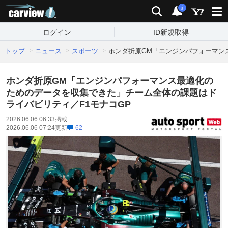
carview!
検索
通知
i
ログイン
ID新規取得
トップ
ニュース
スポーツ
ホンダ折原GM「エンジンパフォーマン
ホンダ折原GM「エンジンパフォーマンス最適化の
ためのデータを収集できた」チーム全体の課題はド
ライバビリティ／F1モナコGP
2026.06.06 06:33
掲載
2026.06.06 07:24
更新
62