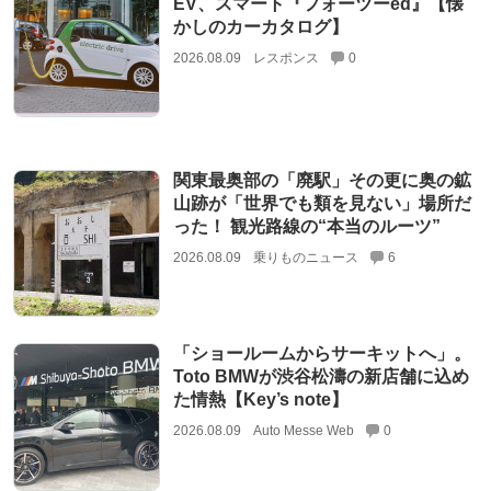
EV、スマート『フォーツーed』【懐
かしのカーカタログ】
2026.08.09
レスポンス
0
関東最奥部の「廃駅」その更に奥の鉱
山跡が「世界でも類を見ない」場所だ
った！ 観光路線の“本当のルーツ”
2026.08.09
乗りものニュース
6
「ショールームからサーキットへ」。
Toto BMWが渋谷松濤の新店舗に込め
た情熱【Key’s note】
2026.08.09
Auto Messe Web
0