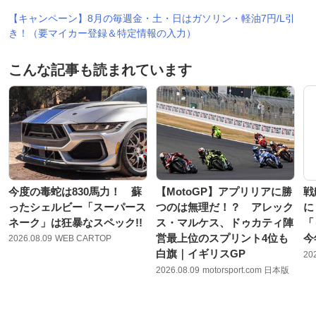
【キャンペーン】8月の毎週金・土・日はガソリン・軽油7円/L引
き！（要マイカー登録＆特定情報の入力）
こんな記事も読まれています
今度の毒蛇は830馬力！ 蘇
【MotoGP】アプリリアに勝
戦
ったシェルビー「スーパース
つのは無理だ！？ アレック
に
ネーク」は狂暴なスペック!!
ス・マルケス、ドゥカティ陣
「
営最上位のスプリント4位も
今
2026.08.09
WEB CARTOP
白旗｜イギリスGP
20
2026.08.09
motorsport.com 日本版