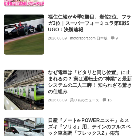
福住仁嶺が今季2勝目。岩佐2位、フラ
ガ3位｜スーパーフォーミュラ第8戦S
UGO：決勝速報
2026.08.09
motorsport.com 日本版
9
なぜ電車は「ピタリと同じ位置」に止
まれるの？ 実は運転士の“神業”と最新
システムの二人三脚！ 知られざる驚き
の仕組み
2026.08.09
乗りものニュース
16
日産『ノートe-POWERニスモ』＆ス
ズキ『ソリオ』用、テインのフルスペ
ック車高調「フレックスZ」発売