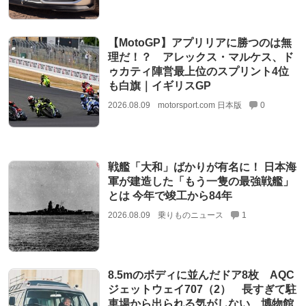
【MotoGP】アプリリアに勝つのは無
理だ！？ アレックス・マルケス、ド
ゥカティ陣営最上位のスプリント4位
も白旗｜イギリスGP
2026.08.09
motorsport.com 日本版
0
戦艦「大和」ばかりが有名に！ 日本海
軍が建造した「もう一隻の最強戦艦」
とは 今年で竣工から84年
2026.08.09
乗りものニュース
1
8.5mのボディに並んだドア8枚 AQC
ジェットウェイ707（2） 長すぎて駐
車場から出られる気がしない 博物館