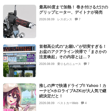
最高80度まで加熱！ 巻き付けるだけの
グリップヒーター、デイトナが発売
2026.08.09
レスポンス
7
首都高公式の“お願い”が切実すぎる！
お盆のアクアライン渋滞で「まさかの
注意喚起」その内容とは…？
2026.08.09
乗りものニュース
7
推しの声で快適ドライブ!! Yahoo！カ
ーナビ×ホロライブAZKiが大人気で継
続決定だと！
2026.08.09
ベストカーWeb
4