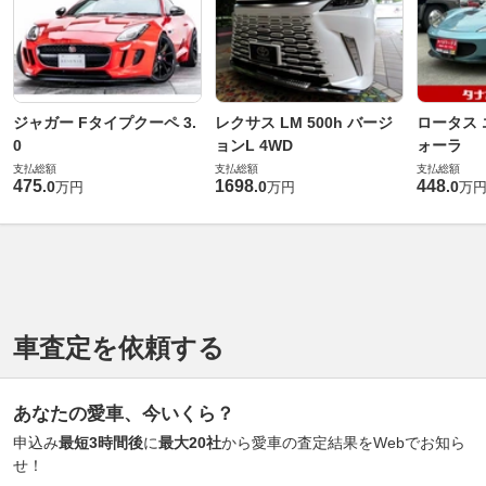
ジャガー Fタイプクーペ 3.
レクサス LM 500h バージ
ロータス 
0
ョンL 4WD
ォーラ
支払総額
支払総額
支払総額
475
1698
448
.
0
.
0
.
0
万円
万円
万
車査定を依頼する
あなたの愛車、今いくら？
申込み
最短3時間後
に
最大20社
から愛車の査定結果をWebでお知ら
せ！