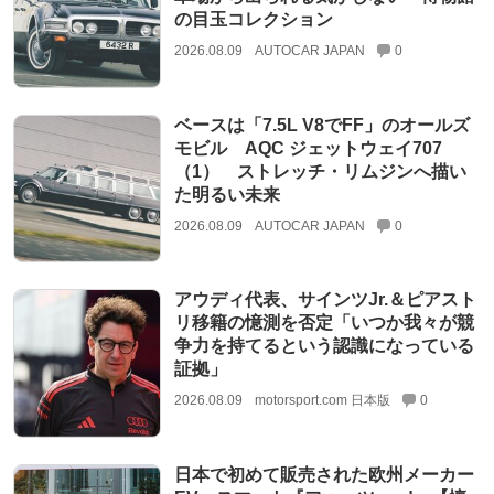
の目玉コレクション
2026.08.09
AUTOCAR JAPAN
0
ベースは「7.5L V8でFF」のオールズ
モビル AQC ジェットウェイ707
（1） ストレッチ・リムジンへ描い
た明るい未来
2026.08.09
AUTOCAR JAPAN
0
アウディ代表、サインツJr.＆ピアスト
リ移籍の憶測を否定「いつか我々が競
争力を持てるという認識になっている
証拠」
2026.08.09
motorsport.com 日本版
0
日本で初めて販売された欧州メーカー