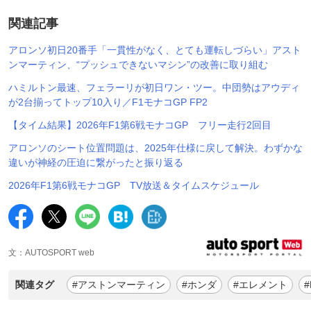
関連記事
アロンソ初日20番手「一貫性がなく、とても運転しづらい」アスト
ンマーティン、“プッシュできないマシン”の改善に取り組む
ハミルトン最速、フェラーリが初日ワン・ツー。中団勢はアウディ
が2台揃ってトップ10入り／F1モナコGP FP2
【タイム結果】2026年F1第6戦モナコGP フリー走行2回目
アロンソのシート位置問題は、2025年仕様に戻して解決。わずかな
違いが神経の圧迫に繋がったと振り返る
2026年F1第6戦モナコGP TV放送＆タイムスケジュール
文：AUTOSPORT web
関連タグ
#アストンマーティン
#ホンダ
#エレメント