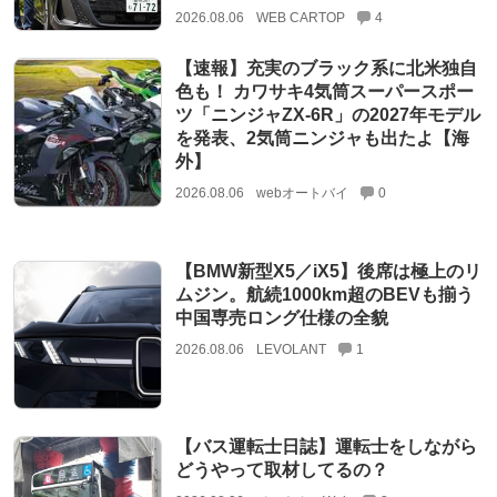
2026.08.06
WEB CARTOP
4
【速報】充実のブラック系に北米独自
色も！ カワサキ4気筒スーパースポー
ツ「ニンジャZX-6R」の2027年モデル
を発表、2気筒ニンジャも出たよ【海
外】
2026.08.06
webオートバイ
0
【BMW新型X5／iX5】後席は極上のリ
ムジン。航続1000km超のBEVも揃う
中国専売ロング仕様の全貌
2026.08.06
LEVOLANT
1
【バス運転士日誌】運転士をしながら
どうやって取材してるの？