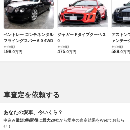
ベントレー コンチネンタル
ジャガー Fタイプクーペ 3.
アストンマ
フライングスパー 6.0 4WD
0
ァンテー
支払総額
支払総額
支払総額
198
475
589
.
0
.
0
.
0
万円
万円
万
車査定を依頼する
あなたの愛車、今いくら？
申込み
最短3時間後
に
最大20社
から愛車の査定結果をWebでお知ら
せ！