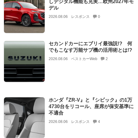
しデジタル機能も充実…欧州2027年モ
デル
2026.08.06
レスポンス
0
セカンドカーにエブリイ最強説!? 何
でもこなす万能サブ機の活用術とは!?
2026.08.06
ベストカーWeb
2
ホンダ『ZR-V』と『シビック』の1万
4730台をリコール、座席が保安基準に
不適合
2026.08.06
レスポンス
4