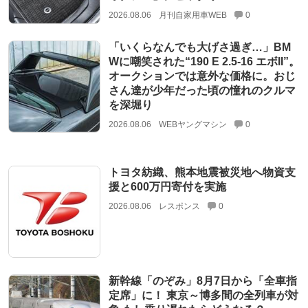
2026.08.06
月刊自家用車WEB
0
「いくらなんでも大げさ過ぎ…」BM
Wに嘲笑された“190 E 2.5-16 エボII”。
オークションでは意外な価格に。おじ
さん達が少年だった頃の憧れのクルマ
を深堀り
2026.08.06
WEBヤングマシン
0
トヨタ紡織、熊本地震被災地へ物資支
援と600万円寄付を実施
2026.08.06
レスポンス
0
新幹線「のぞみ」8月7日から「全車指
定席」に！ 東京～博多間の全列車が対