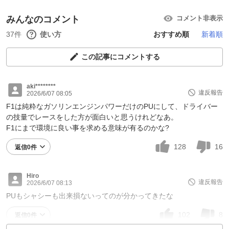
みんなのコメント
コメント非表示
37件
使い方
おすすめ順
新着順
この記事にコメントする
aki********
違反報告
2026/6/07 08:05
F1は純粋なガソリンエンジンパワーだけのPUにして、ドライバー
の技量でレースをした方が面白いと思うけれどなあ。
F1にまで環境に良い事を求める意味が有るのかな?
128
16
返信0件
Hiro
違反報告
2026/6/07 08:13
PUもシャシーも出来損ないってのが分かってきたな
102
8
返信0件