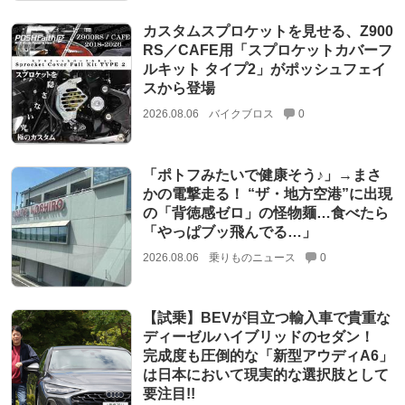
カスタムスプロケットを見せる、Z900
RS／CAFE用「スプロケットカバーフ
ルキット タイプ2」がポッシュフェイ
スから登場
2026.08.06
バイクブロス
0
「ポトフみたいで健康そう♪」→まさ
かの電撃走る！ “ザ・地方空港”に出現
の「背徳感ゼロ」の怪物麺…食べたら
「やっぱブッ飛んでる…」
2026.08.06
乗りものニュース
0
【試乗】BEVが目立つ輸入車で貴重な
ディーゼルハイブリッドのセダン！
完成度も圧倒的な「新型アウディA6」
は日本において現実的な選択肢として
要注目!!