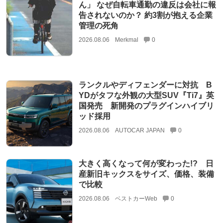
ん」 なぜ自転車通勤の違反は会社に報
告されないのか？ 約3割が抱える企業
管理の死角
2026.08.06
Merkmal
0
ランクルやディフェンダーに対抗 B
YDがタフな外観の大型SUV『Ti7』英
国発売 新開発のプラグインハイブリ
ッド採用
2026.08.06
AUTOCAR JAPAN
0
大きく高くなって何が変わった!? 日
産新旧キックスをサイズ、価格、装備
で比較
2026.08.06
ベストカーWeb
0