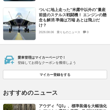
ついに地上走った“米露中以外の”量産
前提のステルス戦闘機！ エンジンの懸
念も解消 準備は万端 あとは飛ぶだ
け？
2026.08.06
乗りものニュース
0
愛車管理はマイカーページで！
登録してお得なクーポンを獲得しよう
マイカー登録をする
おすすめのニュース
アウディ『Q3』、標準装備を大幅強化