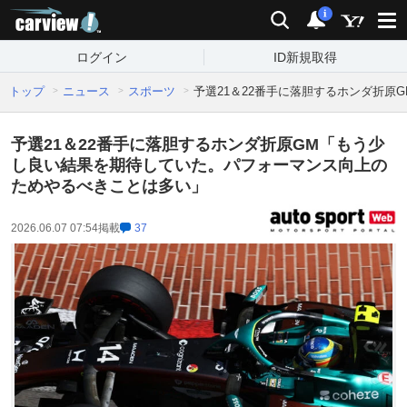
carview!
検索
通知
i
ログイン
ID新規取得
トップ
ニュース
スポーツ
予選21＆22番手に落胆するホンダ折
予選21＆22番手に落胆するホンダ折原GM「もう少
し良い結果を期待していた。パフォーマンス向上の
ためやるべきことは多い」
2026.06.07 07:54
掲載
37