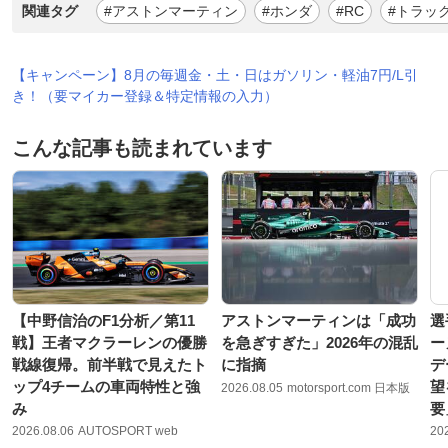
関連タグ
#アストンマーティン
#ホンダ
#RC
#トラッ
【キャンペーン】8月の毎週金・土・日はガソリン・軽油7円/L引
き！（要マイカー登録＆特定情報の入力）
こんな記事も読まれています
【中野信治のF1分析／第11
アストンマーティンは「成功
選
戦】王者マクラーレンの優勝
を急ぎすぎた」2026年の混乱
ー
戦線復帰。前半戦で見えたト
に指摘
デ
ップ4チームの車両特性と強
望
2026.08.05
motorsport.com 日本版
み
要
2026.08.06
AUTOSPORT web
20