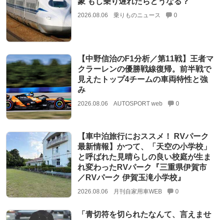
象 もし乗り遅れたらどうなる？
2026.08.06
乗りものニュース
0
【中野信治のF1分析／第11戦】王者マ
クラーレンの優勝戦線復帰。前半戦で
見えたトップ4チームの車両特性と強
み
2026.08.06
AUTOSPORT web
0
【車中泊旅行におススメ！ RVパーク
最新情報】かつて、「天空の小学校」
と呼ばれた見晴らしの良い校庭が生ま
れ変わったRVパーク『三重県伊賀市
／RVパーク 伊賀玉滝小学校』
2026.08.06
月刊自家用車WEB
0
「青切符を切られたなんて、言えませ