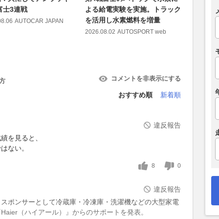
富士3連戦
よる給電実験を実施。トラック
み、太田
を活用し水素燃料を増量
たちに味
08.06
AUTOCAR JAPAN
2026.08.02
AUTOSPORT web
2026.08.02
コメントを非表示にする
方
おすすめ順
新着順
違反報告
成績を見ると、
ではない。
8
0
違反報告
トスポンサーとして冷蔵庫・冷凍庫・洗濯機などの大型家電
Haier（ハイアール）』からのサポートを発表。