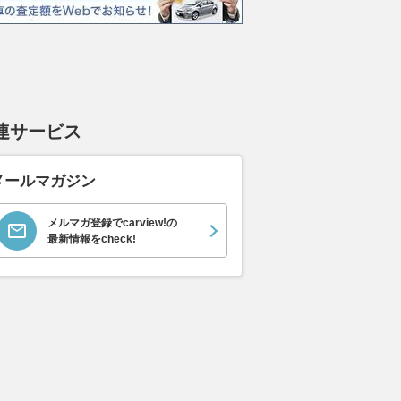
イス ゴース
ホンダ NSX 3.0
日産 エルグランド 3.5
日産 
スロイス ゴ
VIP パワーシートパッ
ック 
支払総額
898
.
0
万円
世代 / RR4)
ケージ
支払総額
支払総額
684
.
220
.
0
0
万円
連サービス
メールマガジン
メルマガ登録でcarview!の
最新情報をcheck!