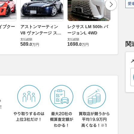
ロールスロ
イプクー
アストンマーティン
レクサス LM 500h バ
ト ロール
V8 ヴァンテージ スポ
ージョンL 4WD
ースト(第1
支払総額
ーツシフト
支払総額
支払総額
905
.
1
万円
関
589
.
1698
.
0
0
万円
万円
ら
！