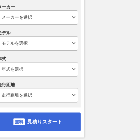
は追い上げも「天は僕
で開催！ ニッサンレーシング
勢が速さを見せ
メーカー
方しなかった」
DNAをテーマにさまざまなコン
レポート】
テンツを展開
AUTOSPORT web
2026.08.01
AUT
2026.07.31
AUTOSPORT web
モデル
年式
走行距離
見積りスタート