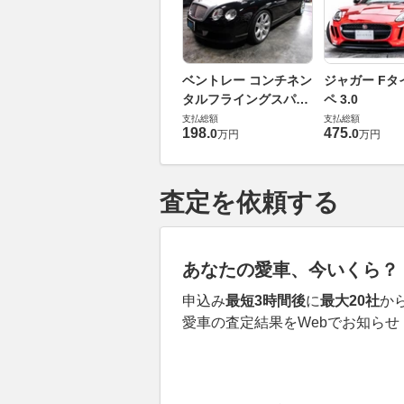
ベントレー コンチネン
ジャガー Fタ
タルフライングスパー
ペ 3.0
6.0 4WD
支払総額
支払総額
198
.
475
.
0
0
万円
万円
査定を依頼する
あなたの愛車、今いくら？
申込み
最短3時間後
に
最大20社
か
愛車の査定結果をWebでお知らせ