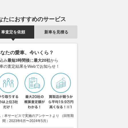
なたにおすすめのサービス
車査定を依頼
新車を見積る
あなたの愛車、今いくら？
込み
最短3時間後
に
最大20社
から
車の査定結果をWebでお知らせ！
1：本サービスで実施のアンケートより （回答期
も8号車ARTAに笑顔
ニスモフェスティバル2026が
3年ぶり復帰の
間：2023年6月〜2024年5月）
津はリスタートを悔や
12月6日に富士スピードウェイ
初ポール。フェ