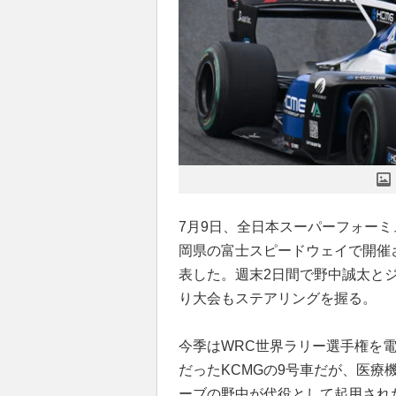
7月9日、全日本スーパーフォーミュ
岡県の富士スピードウェイで開催さ
表した。週末2日間で野中誠太と
り大会もステアリングを握る。
今季はWRC世界ラリー選手権を
だったKCMGの9号車だが、医療
ーブの野中が代役として起用され