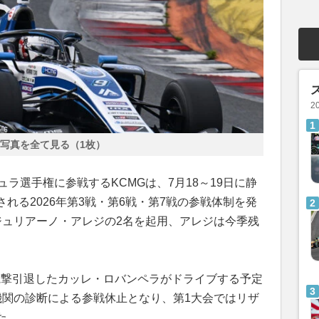
2
写真を全て見る（1枚）
ラ選手権に参戦するKCMGは、7月18～19日に静
れる2026年第3戦・第6戦・第7戦の参戦体制を発
ジュリアーノ・アレジの2名を起用、アレジは今季残
電撃引退したカッレ・ロバンペラがドライブする予定
機関の診断による参戦休止となり、第1大会ではリザ
た。