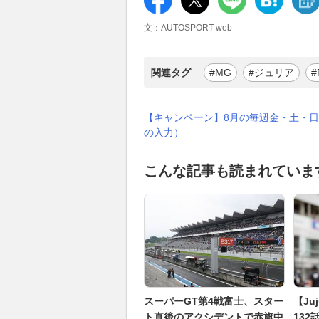
文：AUTOSPORT web
関連タグ
#MG
#ジュリア
#
【キャンペーン】8月の毎週金・土・日
の入力）
こんな記事も読まれていま
スーパーGT第4戦富士、スター
【J
ト直後のアクシデントで赤旗中
13