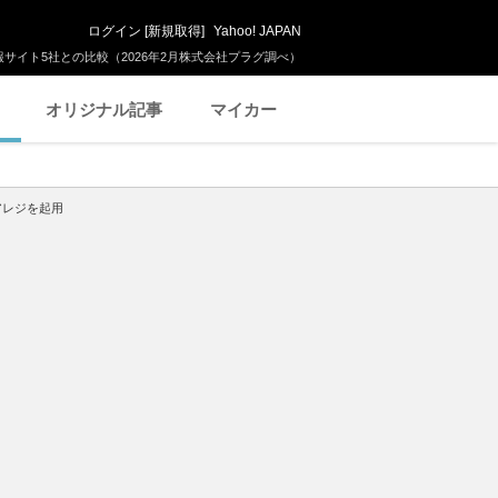
ログイン
[
新規取得
]
Yahoo! JAPAN
サイト5社との比較（2026年2月株式会社プラグ調べ）
オリジナル記事
マイカー
アレジを起用