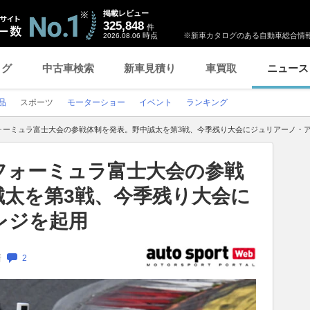
掲載レビュー
325,848
件
時点
※新車カタログのある自動車総合情報
2026.08.06
ログ
中古車検索
新車見積り
車買取
ニュース
品
スポーツ
モーターショー
イベント
ランキング
フォーミュラ富士大会の参戦体制を発表。野中誠太を第3戦、今季残り大会にジュリアーノ・
フォーミュラ富士大会の参戦
誠太を第3戦、今季残り大会に
レジを起用
新
2