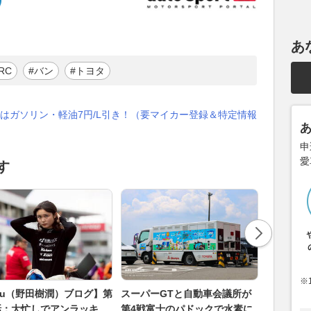
あ
RC
#バン
#トヨタ
はガソリン・軽油7円/L引き！（要マイカー登録＆特定情報
申
愛
す
※
uju（野田樹潤）ブログ】第
スーパーGTと自動車会議所が
2位表彰台
2話：大忙しでアンラッキ
第4戦富士のパドックで水素に
なし。大