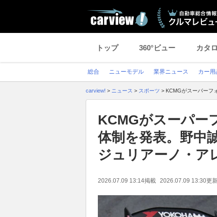
トップ
360°ビュー
カタ
総合
ニューモデル
業界ニュース
カー用
carview!
>
ニュース
>
スポーツ
>
KCMGがスーパー
KCMGがスーパー
体制を発表。野中
ジュリアーノ・ア
2026.07.09 13:14
掲載
2026.07.09 13:30
更