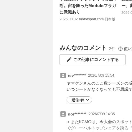
断。宙を舞ったModuloフラガ
ー、
に意識あり
2026.
2026.08.02
motorsport.com 日本版
みんなのコメント
2件
使い
この記事にコメントする
rev********
2026/7/09 15:54
ヤマケンさんのここ数シーズンの
いつシートがなくなっても不思議
返信0件
nor********
2026/7/09 14:35
＞またKCMGは、今大会のスポッ
でグローバルトップシェアを誇る『