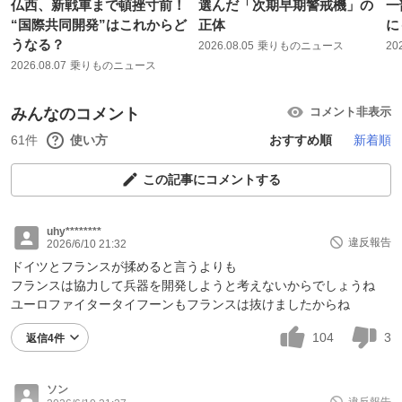
仏西、新戦車まで頓挫寸前！
選んだ「次期早期警戒機」の
一
“国際共同開発”はこれからど
正体
に
うなる？
2026.08.05
乗りものニュース
20
2026.08.07
乗りものニュース
みんなのコメント
コメント非表示
61件
使い方
おすすめ順
新着順
この記事にコメントする
uhy********
違反報告
2026/6/10 21:32
ドイツとフランスが揉めると言うよりも
フランスは協力して兵器を開発しようと考えないからでしょうね
ユーロファイタータイフーンもフランスは抜けましたからね
104
3
返信4件
ソン
違反報告