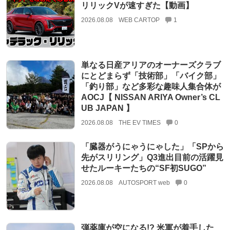
リリックVが速すぎた【動画】
2026.08.08
WEB CARTOP
1
単なる日産アリアのオーナーズクラブ
にとどまらず「技術部」「バイク部」
「釣り部」など多彩な趣味人集合体が
AOCJ【 NISSAN ARIYA Owner’s CL
UB JAPAN 】
2026.08.08
THE EV TIMES
0
「臓器がうにゃうにゃした」「SPから
先がスリリング」Q3進出目前の活躍見
せたルーキーたちの“SF初SUGO”
2026.08.08
AUTOSPORT web
0
弾薬庫が空になる!? 米軍が着手した