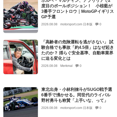
ホルヘ・マルティン、アプリリアで2
度目のポールポジション！ 小椋藍が
3番手フロントロウ｜MotoGPイギリス
GP予選
2026.08.08
motorsport.com 日本版
0
「高齢者の危険運転を逃がさない」 試
験合格でも事故「約4.5倍」はなぜ起き
たのか？ 揺らぐ安全基準、自動車業界
に迫る変化とは
2026.08.08
Merkmal
0
東北出身・小林利徠斗がSUGO戦予選
6番手で沸かせる。同世代のライバル
野村勇斗も称賛「上手いな、って」
2026.08.08
motorsport.com 日本版
0