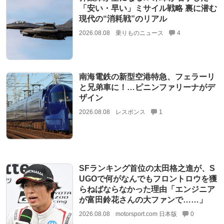
「安い・早い」ミサイル戦略 裏に潜む
現代の“消耗戦”のリアル
2026.08.08
乗りものニュース
4
南海電鉄の新型空港特急、フェラーリ
と兄弟車に！…ピニンファリーナがデ
ザイン
2026.08.08
レスポンス
1
SFランキング首位の太田格之進が、S
UGOで何がなんでもフロントロウを獲
らねばならなかった理由「エンジニア
が富田鈴花さんの大ファンで……」
2026.08.08
motorsport.com 日本版
0