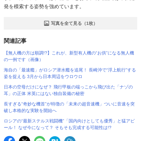
発を模索する姿勢を強めています。
写真を全て見る（1枚）
関連記事
【無人機の方は順調!?】これが、新型有人機の“お供”になる無人機
の一例です（画像）
海自の「最速艦」がロシア潜水艦を追尾！ 長崎沖で“浮上航行”する
姿を捉える 3月から日本周辺をウロウロ
日本の空母だけになぜ？ 飛行甲板の端っこから飛び出た「ナゾの
耳」の正体 米英にはない独自装備の秘密
長すぎる“奇妙な機首”が特徴の「未来の超音速機」ついに音速を突
破し本格的な実験を開始へ
ロシアの“最新ステルス戦闘機”「国内向けとしても優秀」と猛アピ
ール！ なぜ今になって？ そもそも完成する可能性は!?