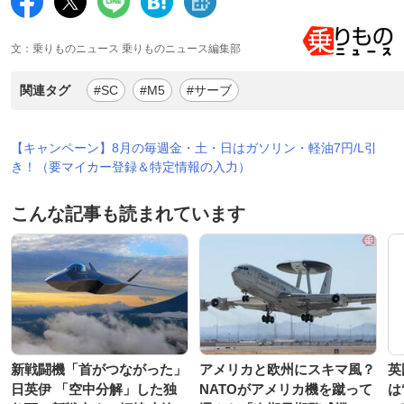
文：乗りものニュース 乗りものニュース編集部
関連タグ
#SC
#M5
#サーブ
【キャンペーン】8月の毎週金・土・日はガソリン・軽油7円/L引
き！（要マイカー登録＆特定情報の入力）
こんな記事も読まれています
新戦闘機「首がつながった」
アメリカと欧州にスキマ風？
英
日英伊 「空中分解」した独
NATOがアメリカ機を蹴って
は