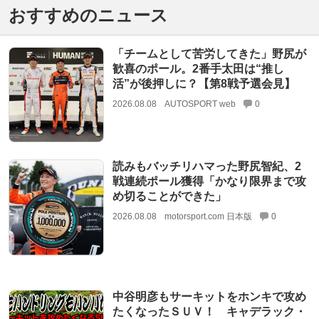
おすすめのニュース
「チームとして苦労してきた」野尻が
歓喜のポール。2番手太田は“推し
活”が後押しに？【第8戦予選会見】
2026.08.08
AUTOSPORT web
0
読みもバッチリハマった野尻智紀、2
戦連続ポール獲得「かなり限界まで攻
め切ることができた」
2026.08.08
motorsport.com 日本版
0
中谷明彦もサーキットをホンキで攻め
たくなったＳＵＶ！ キャデラック・