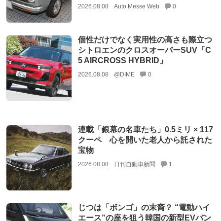
2026.08.08
Auto Messe Web
0
個性だけでなく実用性の高さも際立つ
シトロエンのクロスオーバーSUV「C
5 AIRCROSS HYBRID」
2026.08.08
@DIME
0
連載「銀幕の名車たち」0.5ミリ × 117
クーペ 心を開いた老人から託された
宝物
2026.08.08
日刊自動車新聞
1
じつは「ボンゴ」の末裔？ “電動ハイ
エース”の座を狙う韓国の新型EVバン