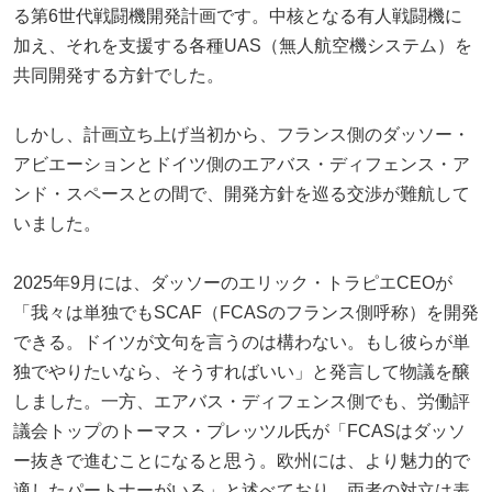
る第6世代戦闘機開発計画です。中核となる有人戦闘機に
加え、それを支援する各種UAS（無人航空機システム）を
共同開発する方針でした。
しかし、計画立ち上げ当初から、フランス側のダッソー・
アビエーションとドイツ側のエアバス・ディフェンス・ア
ンド・スペースとの間で、開発方針を巡る交渉が難航して
いました。
2025年9月には、ダッソーのエリック・トラピエCEOが
「我々は単独でもSCAF（FCASのフランス側呼称）を開発
できる。ドイツが文句を言うのは構わない。もし彼らが単
独でやりたいなら、そうすればいい」と発言して物議を醸
しました。一方、エアバス・ディフェンス側でも、労働評
議会トップのトーマス・プレッツル氏が「FCASはダッソ
ー抜きで進むことになると思う。欧州には、より魅力的で
適したパートナーがいる」と述べており、両者の対立は表