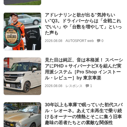
アドレナリンと欲が出る“気持ちい
い”Q3。ドライバーからは「全戦これ
でいい」や「台数を増やして」といっ
た声も
2026.08.08
AUTOSPORT web
0
見た目は純正、音は本格派！ スペーシ
アにPHD＋サイバーナビXを組んだ実
用派システム［Pro Shop インストー
ル・レビュー］by 東京車楽
2026.08.08
レスポンス
1
30年以上も車庫で眠っていた初代スバ
ル・レオーネ。あえて未再生で乗り続
けるオーナーの情熱とそこに集う旧車
趣味の若者たちとの素敵な関係性