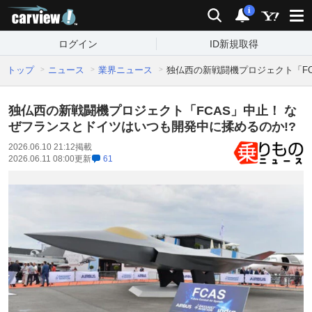
carview!
検索
通知
i
ログイン
ID新規取得
トップ
ニュース
業界ニュース
独仏西の新戦闘機プロジェクト「FC
独仏西の新戦闘機プロジェクト「FCAS」中止！ な
ぜフランスとドイツはいつも開発中に揉めるのか!?
2026.06.10 21:12
掲載
2026.06.11 08:00
更新
61