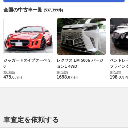
全国の中古車一覧
(537,399件)
ジャガー Fタイプクーペ 3.
レクサス LM 500h バージ
ベントレ
0
ョンL 4WD
フライングス
支払総額
支払総額
支払総額
475
1698
198
.
0
.
0
.
0
万円
万円
万
車査定を依頼する