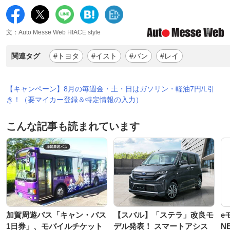
文：Auto Messe Web HIACE style
関連タグ
#トヨタ
#イスト
#バン
#レイ
【キャンペーン】8月の毎週金・土・日はガソリン・軽油7円/L引
き！（要マイカー登録＆特定情報の入力）
こんな記事も読まれています
加賀周遊バス「キャン・バス
【スバル】「ステラ」改良モ
e
1日券」、モバイルチケット
デル発表！ スマートアシス
N