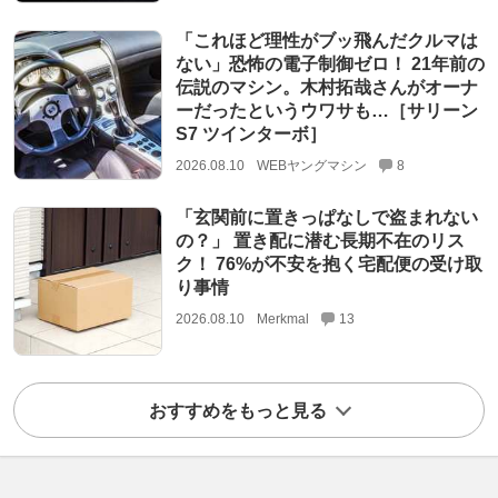
「これほど理性がブッ飛んだクルマは
ない」恐怖の電子制御ゼロ！ 21年前の
伝説のマシン。木村拓哉さんがオーナ
ーだったというウワサも…［サリーン
S7 ツインターボ］
2026.08.10
WEBヤングマシン
8
「玄関前に置きっぱなしで盗まれない
の？」 置き配に潜む長期不在のリス
ク！ 76%が不安を抱く宅配便の受け取
り事情
2026.08.10
Merkmal
13
おすすめをもっと見る