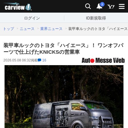
carview!
検索
通知
i
ログイン
ID新規取得
トップ
ニュース
業界ニュース
装甲車ルックのトヨタ「ハイエース」
装甲車ルックのトヨタ「ハイエース」！ ワンオフパ
ーツで仕上げたKNICKSの営業車
2026.05.08 06:32
掲載
16