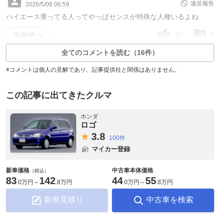
違反報告
2026/5/08 06:59
ハイエース乗ってる人ってやっぱセンスが特殊な人種いるよね
32
0
返信0件
全てのコメントを読む（16件）
※コメントは個人の見解であり、記事提供社と関係はありません。
この記事に出てきたクルマ
ホンダ
ロゴ
3.
8
100件
マイカー登録
新車価格
中古車本体価格
（税込）
83
142
44
55
.
0万円
～
.
8万円
.
0万円
～
.
8万円
新車見積り
中古車を検索