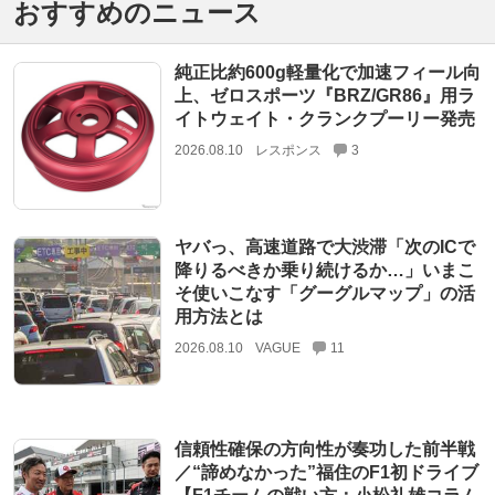
おすすめのニュース
純正比約600g軽量化で加速フィール向
上、ゼロスポーツ『BRZ/GR86』用ラ
イトウェイト・クランクプーリー発売
2026.08.10
レスポンス
3
ヤバっ、高速道路で大渋滞「次のICで
降りるべきか乗り続けるか…」いまこ
そ使いこなす「グーグルマップ」の活
用方法とは
2026.08.10
VAGUE
11
信頼性確保の方向性が奏功した前半戦
／“諦めなかった”福住のF1初ドライブ