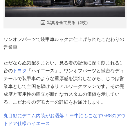
写真を全て見る（2枚）
ワンオフパーツで装甲車ルックに仕上げられたこだわりの
営業車
ただならぬ気配をまとい、見る者の記憶に深く刻まれる1
台の
トヨタ
「ハイエース」。ワンオフパーツと緻密なディ
テールで装甲車のような重厚感を演出しながら、じつは営
業車として全国を駆けるリアルワークマシンです。その完
成度と実用性の両立が新たなカスタムの価値を示してい
る、こだわりのデモカーの詳細をお届けします。
丸目顔にデニム内装がお洒落！ 車中泊もこなすGR8のアウ
トドア仕様ハイエース