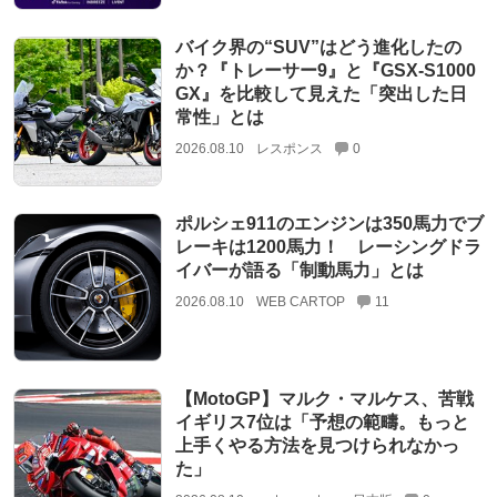
バイク界の“SUV”はどう進化したの
か？『トレーサー9』と『GSX-S1000
GX』を比較して見えた「突出した日
常性」とは
2026.08.10
レスポンス
0
ポルシェ911のエンジンは350馬力でブ
レーキは1200馬力！ レーシングドラ
イバーが語る「制動馬力」とは
2026.08.10
WEB CARTOP
11
【MotoGP】マルク・マルケス、苦戦
イギリス7位は「予想の範疇。もっと
上手くやる方法を見つけられなかっ
た」