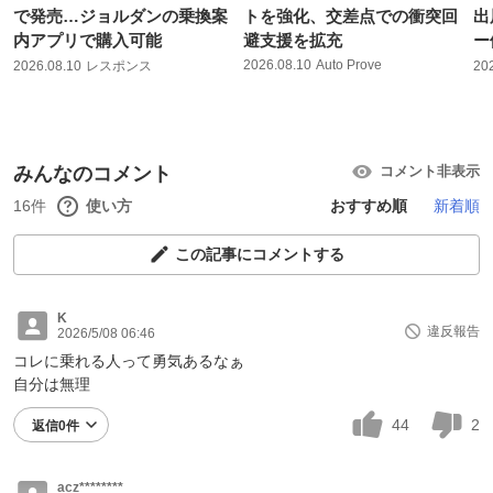
で発売…ジョルダンの乗換案
トを強化、交差点での衝突回
出
内アプリで購入可能
避支援を拡充
ー
2026.08.10
Auto Prove
2026.08.10
レスポンス
20
みんなのコメント
コメント非表示
16件
使い方
おすすめ順
新着順
この記事にコメントする
K
違反報告
2026/5/08 06:46
コレに乗れる人って勇気あるなぁ
自分は無理
44
2
返信0件
acz********