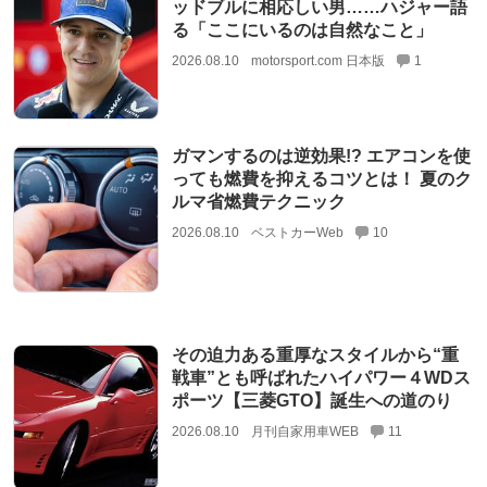
ッドブルに相応しい男……ハジャー語
る「ここにいるのは自然なこと」
2026.08.10
motorsport.com 日本版
1
ガマンするのは逆効果!? エアコンを使
っても燃費を抑えるコツとは！ 夏のク
ルマ省燃費テクニック
2026.08.10
ベストカーWeb
10
その迫力ある重厚なスタイルから“重
戦車”とも呼ばれたハイパワー４WDス
ポーツ【三菱GTO】誕生への道のり
2026.08.10
月刊自家用車WEB
11