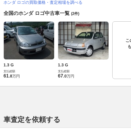
ホンダ ロゴの買取価格・査定相場を調べる
全国のホンダ ロゴ中古車一覧
(2件)
こ
1.3 G
1.3 G
支払総額
支払総額
61
67
.
8
.
0
万円
万円
車査定を依頼する