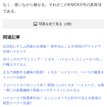
なく、使いながら魅せる。それがこのKNICKS号の真骨頂
である。
写真を全て見る（2枚）
関連記事
丸目顔にデニム内装がお洒落！ 車中泊もこなすGR8のアウトドア
仕様ハイエース
20インチのアウトリップ！ トヨタ「ハイエース コミューターGL」
の極上カスタム
まるで移動する趣味の部屋！ トヨタ「ハイエース」ベースの最新キ
ャンパーを紹介
フォージドカーボンって何？ 商用バンのトヨタ「ハイエース」を唯
一無二の炭素繊維で高級ユーロテイストにカスタム
ハイエースで快適車中泊！ エンジンオフでもECOで冷え＆除湿の
新型クーラー完成!!