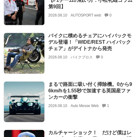
【F1チームの戦い方：小松礼雄コラム
第9回】
2026.08.10
AUTOSPORT web
0
バイクに積めるチェアにハイバックモ
デル登場！「WIDE/REST ハイバック
チェア」がデイトナから発売
2026.08.10
バイクブロス
0
まるで路面に吸い付く掃除機。0から9
6km/hを1.55秒で加速する英国産ファ
ンカーの衝撃
2026.08.10
Auto Messe Web
1
カルチャーショック！ だけど僕はレ