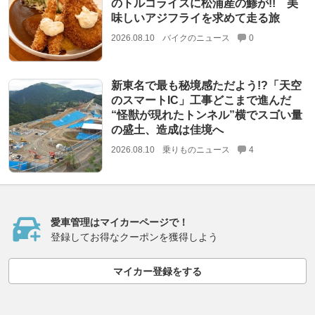
のトルコライスに松浦産の鯵が!! 美
味しいアジフライを求めて走る旅
2026.08.10
バイクのニュース
0
新東名で最も秘境感ただよう!?「天空
のスマートIC」工事どこまで進んだ
“怪獣が現れたトンネル”横でスゴい量
の盛土、造成は佳境へ
2026.08.10
乗りものニュース
4
愛車管理はマイカーページで！
登録してお得なクーポンを獲得しよう
マイカー登録をする