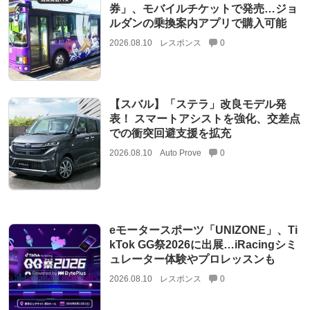
券」、モバイルチケットで発売…ジョ
ルダンの乗換案内アプリで購入可能
2026.08.10
レスポンス
0
【スバル】「ステラ」改良モデル発
表！ スマートアシストを強化、交差点
での衝突回避支援を拡充
2026.08.10
Auto Prove
0
eモータースポーツ「UNIZONE」、Ti
kTok GG祭2026に出展…iRacingシミ
ュレーター体験やプロレッスンも
2026.08.10
レスポンス
0