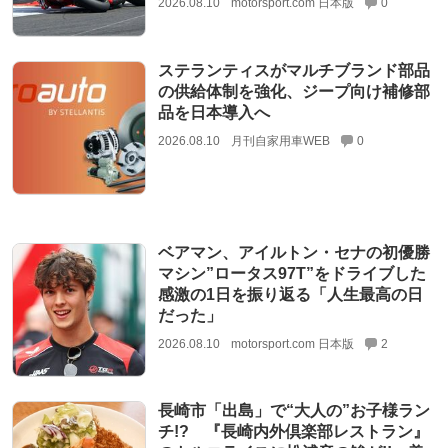
2026.08.10
motorsport.com 日本版
0
ステランティスがマルチブランド部品
の供給体制を強化、ジープ向け補修部
品を日本導入へ
2026.08.10
月刊自家用車WEB
0
ベアマン、アイルトン・セナの初優勝
マシン”ロータス97T”をドライブした
感激の1日を振り返る「人生最高の日
だった」
2026.08.10
motorsport.com 日本版
2
長崎市「出島」で“大人の”お子様ラン
チ!? 『長崎内外倶楽部レストラン』