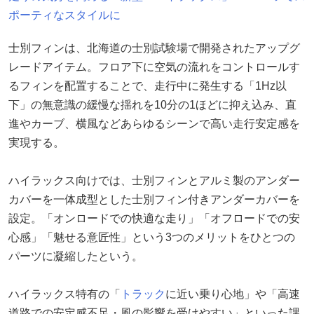
ポーティなスタイルに
士別フィンは、北海道の士別試験場で開発されたアップグ
レードアイテム。フロア下に空気の流れをコントロールす
るフィンを配置することで、走行中に発生する「1Hz以
下」の無意識の緩慢な揺れを10分の1ほどに抑え込み、直
進やカーブ、横風などあらゆるシーンで高い走行安定感を
実現する。
ハイラックス向けでは、士別フィンとアルミ製のアンダー
カバーを一体成型とした士別フィン付きアンダーカバーを
設定。「オンロードでの快適な走り」「オフロードでの安
心感」「魅せる意匠性」という3つのメリットをひとつの
パーツに凝縮したという。
ハイラックス特有の「
トラック
に近い乗り心地」や「高速
道路での安定感不足・風の影響を受けやすい」といった課