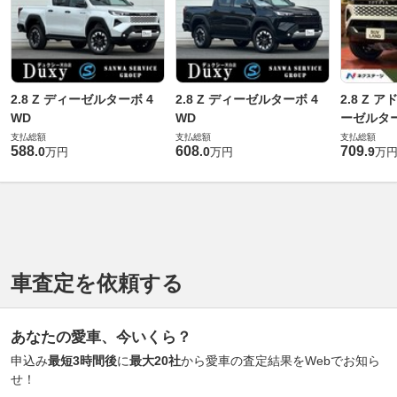
2.8 Z ディーゼルターボ 4
2.8 Z ディーゼルターボ 4
2.8 Z 
WD
WD
ーゼルター
支払総額
支払総額
支払総額
588
608
709
.
0
.
0
.
9
万円
万円
万
車査定を依頼する
あなたの愛車、今いくら？
申込み
最短3時間後
に
最大20社
から愛車の査定結果をWebでお知ら
せ！