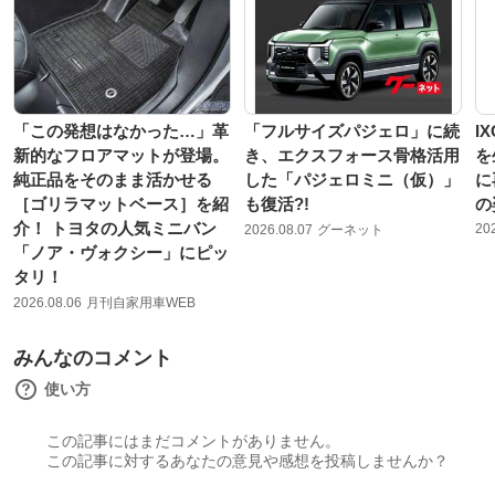
「この発想はなかった…」革
「フルサイズパジェロ」に続
I
新的なフロアマットが登場。
き、エクスフォース骨格活用
を
純正品をそのまま活かせる
した「パジェロミニ（仮）」
に
［ゴリラマットベース］を紹
も復活?!
の
介！ トヨタの人気ミニバン
20
2026.08.07
グーネット
「ノア・ヴォクシー」にピッ
タリ！
2026.08.06
月刊自家用車WEB
みんなのコメント
使い方
この記事にはまだコメントがありません。
この記事に対するあなたの意見や感想を投稿しませんか？