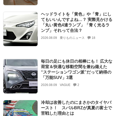
ヘッドライトを「黄色」や「青」にし
てもいいんですよね…？ 実際見かける
「丸い黄色4連ランプ」「青く光るラ
ンプ」それって合法？
2026.08.09
乗りものニュース
18
毎日の足にも休日の相棒にも！ 広大な
荷室＆快適な移動空間を兼ね備えた
“ステーションワゴン派”だって納得の
「万能SUV」3選
2026.08.09
VAGUE
2
冷却は改善したのにまさかのタイヤバ
ースト！ スバルBRZが真夏の富士で
苦戦した理由とは