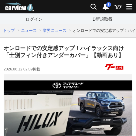
carview!
検索
通知
i
ログイン
ID新規取得
トップ
ニュース
業界ニュース
オンロードでの安定感アップ！ハイ
オンロードでの安定感アップ！ハイラックス向け
「士別フィン付きアンダーカバー」【動画あり】
2026.06.12 02:09
掲載