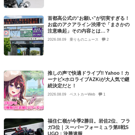
首都高公式の“お願い”が切実すぎる！
お盆のアクアライン渋滞で「まさかの
注意喚起」その内容とは…？
2026.08.09
乗りものニュース
2
推しの声で快適ドライブ!! Yahoo！カ
ーナビ×ホロライブAZKiが大人気で継
続決定だと！
2026.08.09
ベストカーWeb
1
福住仁嶺が今季2勝目。岩佐2位、フラ
ガ3位｜スーパーフォーミュラ第8戦S
UGO：決勝速報