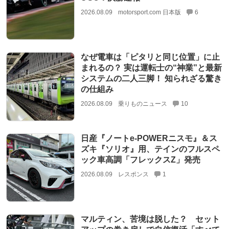
2026.08.09
motorsport.com 日本版
6
なぜ電車は「ピタリと同じ位置」に止
まれるの？ 実は運転士の“神業”と最新
システムの二人三脚！ 知られざる驚き
の仕組み
2026.08.09
乗りものニュース
10
日産『ノートe-POWERニスモ』＆ス
ズキ『ソリオ』用、テインのフルスペ
ック車高調「フレックスZ」発売
2026.08.09
レスポンス
1
マルティン、苦境は脱した？ セット