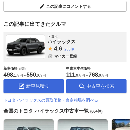
この記事にコメントする
この記事に出てきたクルマ
トヨタ
ハイラックス
4.
6
255件
マイカー登録
新車価格
中古車本体価格
（税込）
498
550
111
768
.
1万円
～
.
0万円
.
0万円
～
.
0万円
新車見積り
中古車を検索
トヨタ ハイラックスの買取価格・査定相場を調べる
全国のトヨタ ハイラックス中古車一覧
(664件)