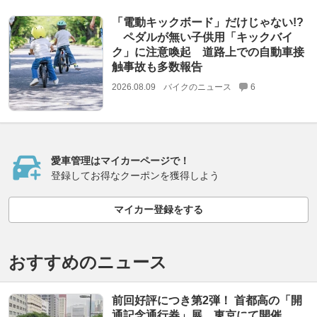
「電動キックボード」だけじゃない!?
ペダルが無い子供用「キックバイ
ク」に注意喚起 道路上での自動車接
触事故も多数報告
2026.08.09
バイクのニュース
6
愛車管理はマイカーページで！
登録してお得なクーポンを獲得しよう
マイカー登録をする
おすすめのニュース
前回好評につき第2弾！ 首都高の「開
通記念通行券」展、東京にて開催