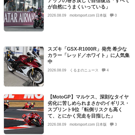
アップの巻き戻しで自信復活「すべて
が自然にうまくいっている」
2026.08.09
motorsport.com 日本版
0
スズキ「GSX-R1000R」発売 希少な
カラー「レッド／ホワイト」に人気集
中
2026.08.09
くるまのニュース
4
【MotoGP】マルケス、深刻なタイヤ
劣化に苦しめられまさかのイギリス・
スプリント9位「転倒リスクも高く
て、とにかく完走を目指した」
2026.08.09
motorsport.com 日本版
3