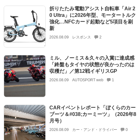
折りたたみ電動アシスト自転車「Air 2
0 Ultra」に2026年型、モータートルク
強化…NFCカード起動など5項目を刷
新
2026.08.09
レスポンス
2
ミル、ノーミス＆久々の入賞に達成感
「終盤もタイヤの状態が良かったのは
収穫だ」／第12戦イギリスGP
2026.08.09
AUTOSPORT web
1
CARイベントレポート「ぼくらのカー
ブーツ＆#038;カーミーツ」（2026年8
月号）
2026.08.09
カー・アンド・ドライバー
0