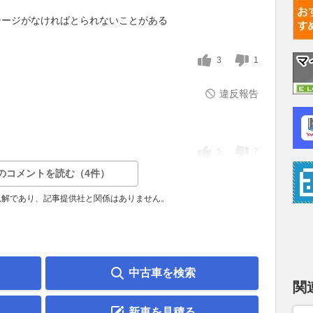
テージがなければとられないことがある
3
1
違反報告
5
7
のコメントを読む（4件）
見解であり、記事提供社と関係はありません。
中古車を検索
関
新車を見積る