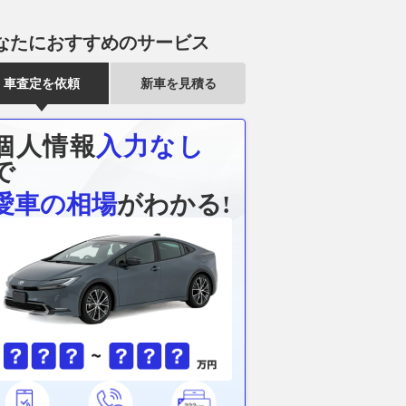
なたにおすすめのサービス
車査定を依頼
新車を見積る
個人情報
入力なし
で
愛車の相場
がわかる!
道129号沿い まる
「滑走路がいらない戦闘機」が
新型SUV「C
菓子の迷宮」!? 多様
現実に!? 海自も導入した無人
注目！ マツダ初