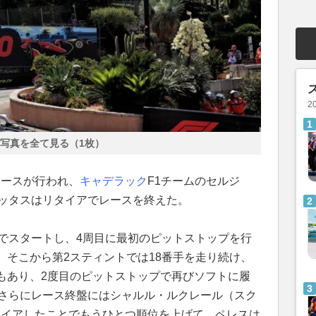
2
写真を全て見る（1枚）
勝レースが行われ、
キャデラック
F1チームのセルジ
ボッタスはリタイアでレースを終えた。
ヤでスタートし、4周目に最初のピットストップを行
。そこから第2スティントでは18番手を走り続け、
もあり、2度目のピットストップで再びソフトに履
。さらにレース終盤にはシャルル・ルクレール（スク
タイアしたことでもうひとつ順位を上げて、ペレスは