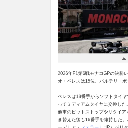
2026年F1第6戦モナコGPの決
オ・ペレスは15位、バルテリ・
ペレスは18番手からソフトタイ
ってミディアムタイヤに交換した
他車のピットストップやリタイア
き替えた後も16番手を維持した
ーデリア・
フェラーリ
HP）がリ