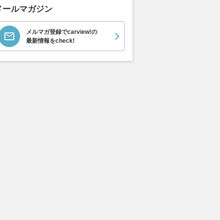
メールマガジン
メルマガ登録でcarview!の
最新情報をcheck!
ムーヴキャン
アストンマーティン
ホンダ NSX 3.0
ロール
0 ストライプス
V8 ヴァンテージ スポ
ト ロ
支払総額
898
.
0
万円
ーツシフト
ースト(
支払総額
支払総額
589
.
905
.
0
1
万円