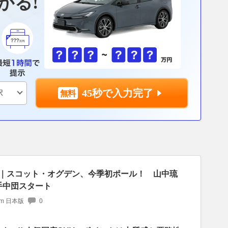
かる!
45秒で入力完了
予選｜スコット・オグデン、今季初ポール！ 山中琉
手中団スタート
com 日本版
0