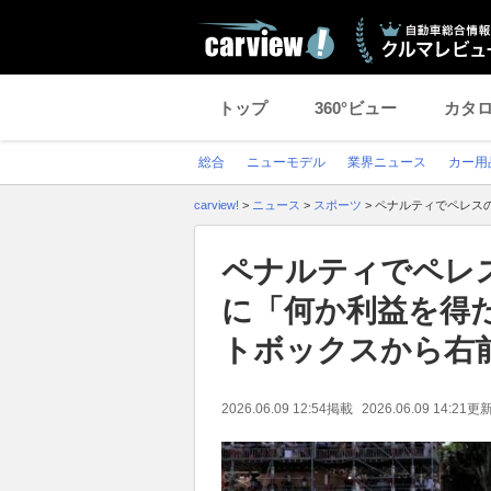
トップ
360°ビュー
カタ
総合
ニューモデル
業界ニュース
カー用
carview!
>
ニュース
>
スポーツ
>
ペナルティでペレス
ペナルティでペレ
に「何か利益を得
トボックスから右
2026.06.09 12:54
掲載
2026.06.09 14:21
更