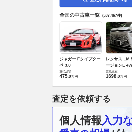
全国の中古車一覧
(537,467件)
ジャガー Fタイプクー
レクサス LM 5
ペ 3.0
ージョンL 4W
支払総額
支払総額
475
.
1698
.
0
0
万円
万円
査定を依頼する
個人情報
入力