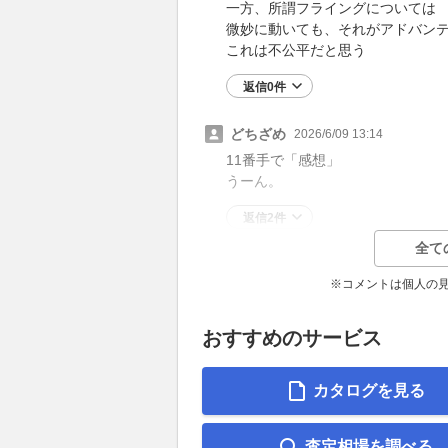
一方、所謂フライングについては
微妙に動いても、それがアドバン
これは不公平だと思う
返信0件
どちざめ
2026/6/09 13:14
11番手で「感想」
うーん。
返信2件
全て
※コメントは個人の
おすすめのサービス
カタログを見る
査定相場を調べる