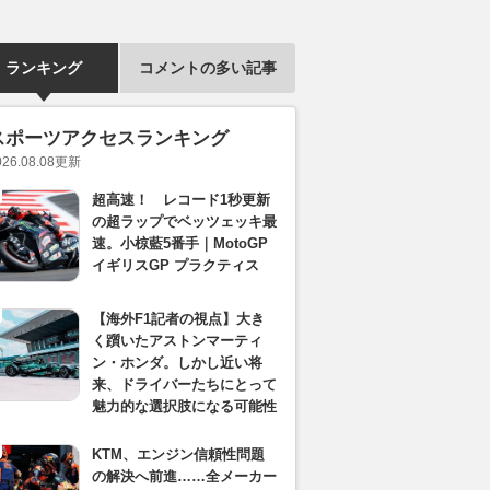
ランキング
コメントの多い記事
スポーツアクセスランキング
026.08.08
更新
超高速！ レコード1秒更新
の超ラップでベッツェッキ最
速。小椋藍5番手｜MotoGP
イギリスGP プラクティス
【海外F1記者の視点】大き
く躓いたアストンマーティ
ン・ホンダ。しかし近い将
来、ドライバーたちにとって
魅力的な選択肢になる可能性
KTM、エンジン信頼性問題
の解決へ前進……全メーカー