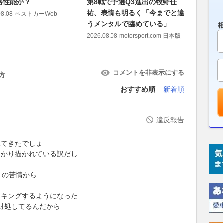
路性能か？
第8戦で予選Q3進出の牧野任
な“自販機
祐、表情も明るく「今までと違
24時間
08.08
ベストカーWeb
うメンタルで臨めている」
ッキーア
ばす価値
2026.08.08
motorsport.com 日本版
2026.08.08
コメントを非表示にする
方
おすすめ順
新着順
違反報告
ら
見てきたでしょ
っかり描かれている訳だし
との苦情から
ーキングするようになった
対処してるんだから