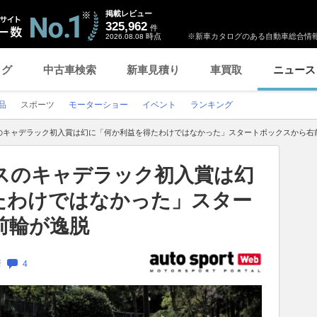
掲載レビュー
325,962
件
時点
※新車カタログのある自動車総合情報
2026.08.08
ログ
中古車検索
新車見積り
車買取
ニュース
品
スポーツ
モーターショー
イベント
ランキング
のキャデラック初入賞は幻に「何か利益を得たわけではなかった」スタートボックスから右
スのキャデラック初入賞は幻
たわけではなかった」スター
前輪が逸脱
新
4