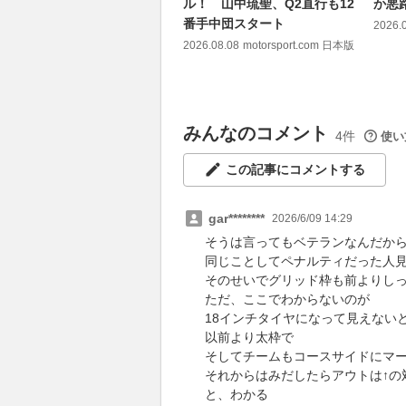
ル！ 山中琉聖、Q2直行も12
か悪
番手中団スタート
2026.
2026.08.08
motorsport.com 日本版
みんなのコメント
4件
使い
この記事にコメントする
gar********
2026/6/09 14:29
そうは言ってもベテランなんだか
同じことしてペナルティだった人
そのせいでグリッド枠も前よりし
ただ、ここでわからないのが
18インチタイヤになって見えない
以前より太枠で
そしてチームもコースサイドにマ
それからはみだしたらアウトは↑の
と、わかる