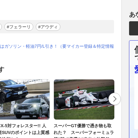
あ
#フェラーリ
#アウディ
はガソリン・軽油7円/L引き！（要マイカー登録＆特定情報
す
X-5対フォレスター!! 人
スーパーGT優勝で憑き物も取
平塚市の国
産SUVのポイントは上質感
れた？ スーパーフォーミュラ
で「焼き