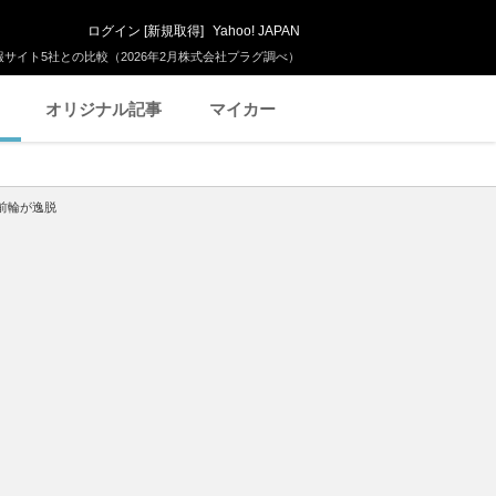
ログイン
[
新規取得
]
Yahoo! JAPAN
サイト5社との比較（2026年2月株式会社プラグ調べ）
オリジナル記事
マイカー
前輪が逸脱