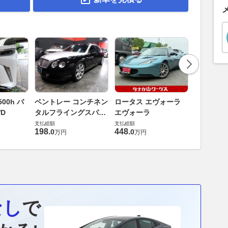
ダイハツ 
00h バ
ベントレー コンチネン
ロータス エヴォーラ
バス 66
D
タルフライングスパー
エヴォーラ
G
支払総額
6.0 4WD
支払総額
支払総額
169
.
9
万円
198
.
448
.
0
0
万円
万円
なし
で