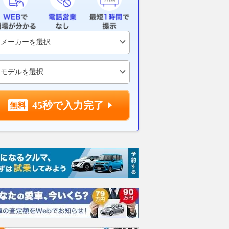
”が店内ビッシリ!!
機メーカーが描く未来とは空戦
ルトイン」搭
いつでも買える「湘南ク
そのものを変えかねない存在
た？ パイオ
ウトレット」は足を伸
「コッチ」を
2026.08.08
乗りものニュース
アリ
き”とは
バイクのニュース
2026.08.08
VAG
45秒で入力完了