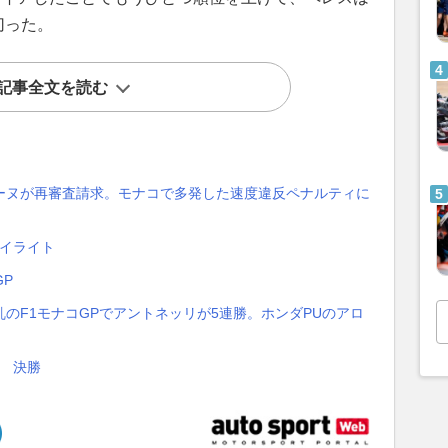
切った。
記事全文を読む
ーヌが再審査請求。モナコで多発した速度違反ペナルティに
ハイライト
GP
のF1モナコGPでアントネッリが5連勝。ホンダPUのアロ
P 決勝