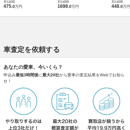
支払総額
支払総額
支払総額
475
1698
448
.
0
.
0
.
0
万円
万円
万
車査定を依頼する
あなたの愛車、今いくら？
申込み
最短3時間後
に
最大20社
から愛車の査定結果をWebでお知ら
せ！