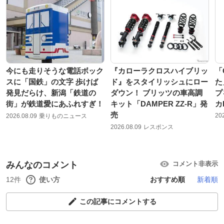
今にも走りそうな電話ボック
『カローラクロスハイブリッ
「
スに「国鉄」の文字 歩けば
ド』をスタイリッシュにロー
た
発見だらけ、新潟「鉄道の
ダウン！ ブリッツの車高調
プ
街」が鉄道愛にあふれすぎ！
キット「DAMPER ZZ-R」発
カ
売
20
2026.08.09
乗りものニュース
2026.08.09
レスポンス
みんなのコメント
コメント非表示
12件
使い方
おすすめ順
新着順
この記事にコメントする