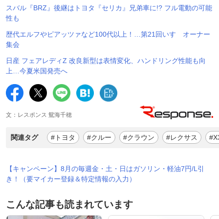
スバル『BRZ』後継はトヨタ『セリカ』兄弟車に!? フル電動の可能
性も
歴代エルフやピアッツァなど100代以上！…第21回いすゞオーナー
集会
日産 フェアレディZ 改良新型は表情変化、ハンドリング性能も向
上…今夏米国発売へ
文：レスポンス 鴛海千穂
関連タグ
#トヨタ
#クルー
#クラウン
#レクサス
#X
【キャンペーン】8月の毎週金・土・日はガソリン・軽油7円/L引
き！（要マイカー登録＆特定情報の入力）
こんな記事も読まれています