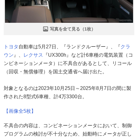
写真を全て見る（1枚）
トヨタ
自動車は5月27日、『ランドクルーザー』、『
クラ
ウン
』、
レクサス
『UX300h』など計6車種の電気装置（コ
ンビネーションメータ）に不具合があるとして、リコール
（回収・無償修理）を国土交通省へ届け出た。
対象となるのは2023年10月25日～2025年8月7日の間に製
作された8型式6車種、計4万3300台。
【画像全5枚】
不具合の内容は、コンビネーションメータにおいて、制御
プログラムの検討が不十分なため、始動時にメータが正し