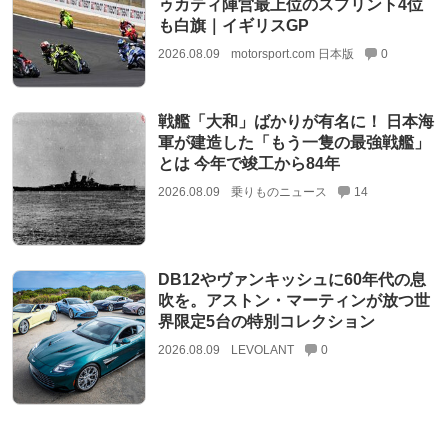
ゥカティ陣営最上位のスプリント4位
も白旗｜イギリスGP
2026.08.09
motorsport.com 日本版
0
戦艦「大和」ばかりが有名に！ 日本海
軍が建造した「もう一隻の最強戦艦」
とは 今年で竣工から84年
2026.08.09
乗りものニュース
14
DB12やヴァンキッシュに60年代の息
吹を。アストン・マーティンが放つ世
界限定5台の特別コレクション
2026.08.09
LEVOLANT
0