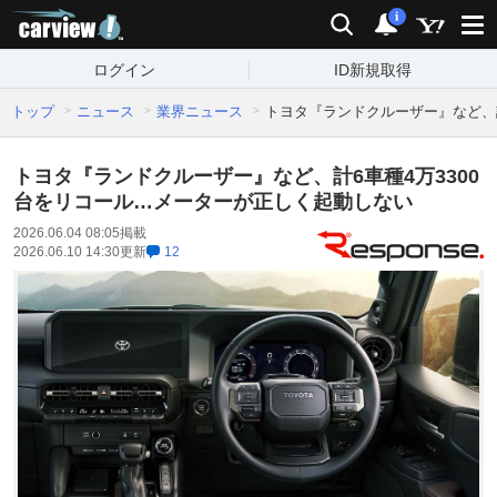
carview!
検索
通知
i
ログイン
ID新規取得
トップ
ニュース
業界ニュース
トヨタ『ランドクルーザー』など、計
トヨタ『ランドクルーザー』など、計6車種4万3300
台をリコール…メーターが正しく起動しない
2026.06.04 08:05
掲載
2026.06.10 14:30
更新
12