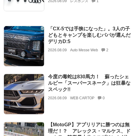
2026.08.09
レスポンス
1
「CX-5では手狭になった」。3人の子
どもとキャンプを楽しむパパが選んだ
デリカD:5
2026.08.09
Auto Messe Web
2
今度の毒蛇は830馬力！ 蘇ったシェ
ルビー「スーパースネーク」は狂暴な
スペック!!
2026.08.09
WEB CARTOP
0
【MotoGP】アプリリアに勝つのは無
理だ！？ アレックス・マルケス、ド