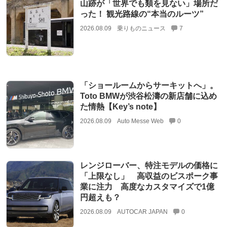
山跡が「世界でも類を見ない」場所だ
った！ 観光路線の“本当のルーツ”
2026.08.09
乗りものニュース
7
「ショールームからサーキットへ」。
Toto BMWが渋谷松濤の新店舗に込め
た情熱【Key’s note】
2026.08.09
Auto Messe Web
0
レンジローバー、特注モデルの価格に
「上限なし」 高収益のビスポーク事
業に注力 高度なカスタマイズで1億
円超えも？
2026.08.09
AUTOCAR JAPAN
0