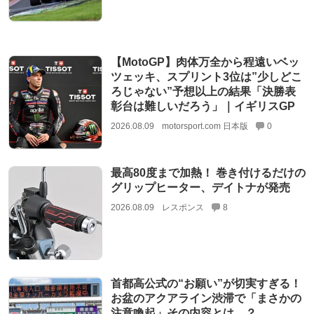
【MotoGP】肉体万全から程遠いベッ
ツェッキ、スプリント3位は”少しどこ
ろじゃない”予想以上の結果「決勝表
彰台は難しいだろう」｜イギリスGP
2026.08.09
motorsport.com 日本版
0
最高80度まで加熱！ 巻き付けるだけの
グリップヒーター、デイトナが発売
2026.08.09
レスポンス
8
首都高公式の“お願い”が切実すぎる！
お盆のアクアライン渋滞で「まさかの
注意喚起」その内容とは…？