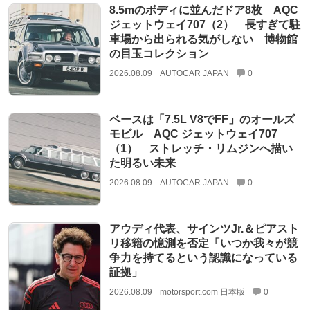
8.5mのボディに並んだドア8枚 AQC
ジェットウェイ707（2） 長すぎて駐
車場から出られる気がしない 博物館
の目玉コレクション
2026.08.09
AUTOCAR JAPAN
0
ベースは「7.5L V8でFF」のオールズ
モビル AQC ジェットウェイ707
（1） ストレッチ・リムジンへ描い
た明るい未来
2026.08.09
AUTOCAR JAPAN
0
アウディ代表、サインツJr.＆ピアスト
リ移籍の憶測を否定「いつか我々が競
争力を持てるという認識になっている
証拠」
2026.08.09
motorsport.com 日本版
0