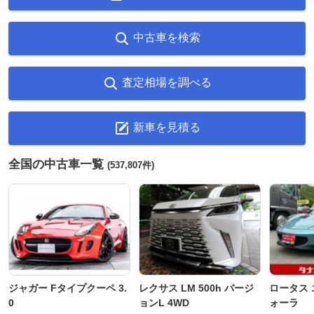
中古車を検索
査定相場を調べる
新車を見積る
全国の中古車一覧
(537,807件)
ジャガー Fタイプクーペ 3.
レクサス LM 500h バージ
ロータス 
0
ョンL 4WD
ォーラ