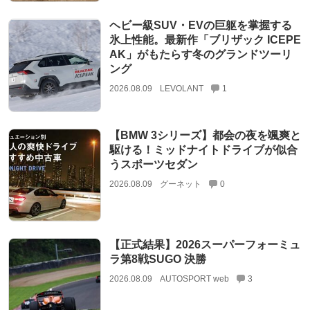
ヘビー級SUV・EVの巨躯を掌握する
氷上性能。最新作「ブリザック ICEPE
AK」がもたらす冬のグランドツーリ
ング
2026.08.09
LEVOLANT
1
【BMW 3シリーズ】都会の夜を颯爽と
駆ける！ミッドナイトドライブが似合
うスポーツセダン
2026.08.09
グーネット
0
【正式結果】2026スーパーフォーミュ
ラ第8戦SUGO 決勝
2026.08.09
AUTOSPORT web
3