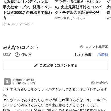
大阪初出店！バディカ 大阪
アウディ 新型EV「A2 e-tro
ジ
堺支社オープン。開店イベン
n」史上最高効率誇るコンパ
大
トは約3000名の来場者で賑わ
クトモデルの最新情報公開
催
う
2026.08.11
グーネット
20
2026.08.11
グーネット
みんなのコメント
コメント非表示
353件
使い方
おすすめ順
新着順
この記事にコメントする
lemoncream1s
違反報告
2026/5/12 19:09
元祖である新型エルグランドが巻き返しできるか注目されています
ね。
アルヴェルはありきたりなので沢山溢れ面白みがない為、エルグラ
ンドがしてやられたみたいに今度は席巻できるかでしょうか。
結局、ライバルより特色など差別化できる何か必勝的要素があるか