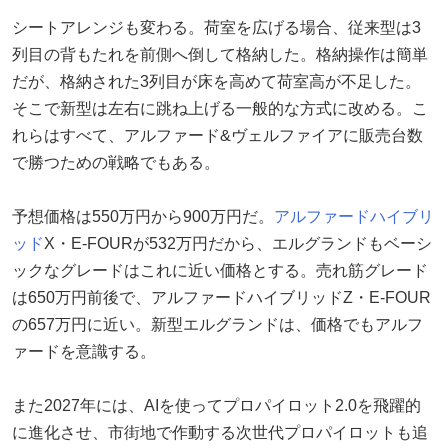
シートアレンジも変わる。荷室を広げる場合、従来型は3
列目の背もたれを前側へ倒して格納した。格納操作は簡単
だが、格納された3列目が床を高めて荷室高が不足した。
そこで新型は左右に跳ね上げる一般的な方式に改める。こ
れらはすべて、アルファード&ヴェルファイアに販売台数
で勝つための戦略でもある。
予想価格は550万円から900万円だ。
アルファードハイブリ
ッド
X・E-FOURが532万円だから、エルグランドもベーシ
ックなグレードはこれに近い価格とする。売れ筋グレード
は650万円前後で、アルファードハイブリッドZ・E-FOUR
の657万円に近い。新型エルグランドは、価格でもアルフ
ァードを意識する。
また2027年には、AIを使ってプロパイロット2.0を飛躍的
に進化させ、市街地で作動する次世代プロパイロットも追