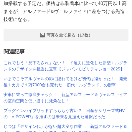
加搭載する予定だ。価格は非装着車に比べて40万円以上高
まるが、アルファード&ヴェルファイアに差をつける先進
技術になる。
写真を全て見る（17枚）
関連記事
これでもう「見下ろされ」ない！ ド迫力に進化した新型エルグラ
ンドのデザインを担当に直撃【ジャパンモビリティショー2025】
いまでこそアルヴェルの影に隠れてるけど初代は凄かった！ 発売
後１カ月で１万7000台も売れた「初代エルグランド」の衝撃
実車に乗って徹底チェック！ 新型アルファード＆ヴェルファイア
の室内空間と使い勝手に死角なし!!
プラグインハイブリッドすらももう古い？ 日産がシリーズ式HV
の「e-POWER」を推すのは未来を見据えた選択だった
じつは「デザイン代」がない超大変な作業！ 新型アルファード＆