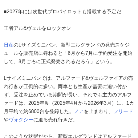
■2027年には次世代プロパイロットも搭載する予定だ
王者アル&ヴェルをロックオン
日産
のLサイズミニバン、新型エルグランドの発売スケジ
ュールを販売店に尋ねると「6月から7月に予約受注を開始
して、8月ごろに正式発売されるだろう」という。
Lサイズミニバンでは、アルファード&ヴェルファイアの売
れ行きが圧倒的に多い。両車とも生産が需要に追い付か
ず、受注を止めている期間が長い。それでも主力のアルフ
ァードは、2025年度（2025年4月から2026年3月）に、1カ
月平均で約6800台を登録した。
ノア
を上まわり、
フリード
や
ヴォクシー
に迫る売れ行きだ。
このような状態だから、新型エルグランドはアルファード