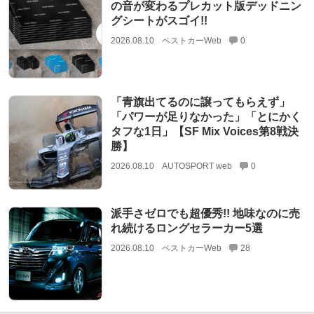
の音が変わるプレカット版デッドニン
グシートがスゴイ!!
2026.08.10
ベストカーWeb
0
「青旗出てるのに譲ってもらえず」
「パワーが足りなかった」「とにかく
タフな1日」【SF Mix Voices第8戦決
勝】
2026.08.10
AUTOSPORT web
0
派手さゼロでも超優秀!! 地味なのに売
れ続けるロングセラーカー5選
2026.08.10
ベストカーWeb
28