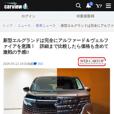
carview!
検索
通知
i
ログイン
ID新規取得
トップ
ニュース
業界ニュース
新型エルグランドは完全にアルファ
新型エルグランドは完全にアルファード＆ヴェルフ
ァイアを意識！ 詳細まで比較したら価格も含めて
激戦の予感!!
2026.05.12 19:02
掲載
353