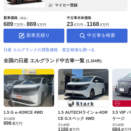
マイカー登録
新車価格
中古車本体価格
（税込）
689
869
23
1168
.
7万円
～
.
9万円
.
6万円
～
.
9万円
新車見積り
中古車を検索
日産 エルグランドの買取価格・査定相場を調べる
全国の日産 エルグランド中古車一覧
(1,164件)
1.5 G e-4ORCE 4WD
1.5 AUTECHライン e-4OR
3.5 VI
CE Gスペック 4WD
ケージ
支払総額
999
.
9
万円
支払総額
支払総額
1180
684
.
9
.
0
万円
万