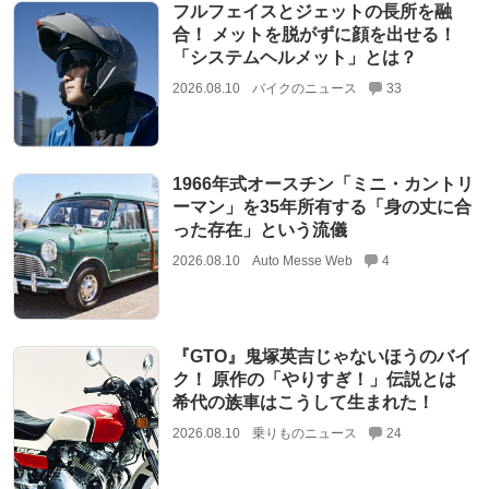
フルフェイスとジェットの長所を融
合！ メットを脱がずに顔を出せる！
「システムヘルメット」とは？
2026.08.10
バイクのニュース
33
1966年式オースチン「ミニ・カントリ
ーマン」を35年所有する「身の丈に合
った存在」という流儀
2026.08.10
Auto Messe Web
4
『GTO』鬼塚英吉じゃないほうのバイ
ク！ 原作の「やりすぎ！」伝説とは
希代の族車はこうして生まれた！
2026.08.10
乗りものニュース
24