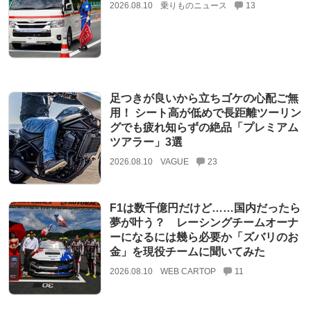
2026.08.10
乗りものニュース
13
足つきが良いから立ちゴケの心配ご無
用！ シート高が低めで長距離ツーリン
グでも疲れ知らずの絶品「プレミアム
ツアラー」3選
2026.08.10
VAGUE
23
F1は数千億円だけど……国内だったら
夢が叶う？ レーシングチームオーナ
ーになるには幾ら必要か「ズバリのお
金」を現役チームに聞いてみた
2026.08.10
WEB CARTOP
11