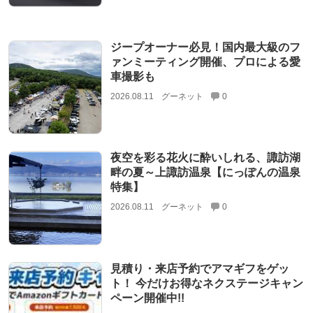
ジープオーナー必見！国内最大級のフ
ァンミーティング開催、プロによる愛
車撮影も
2026.08.11
グーネット
0
夜空を彩る花火に酔いしれる、諏訪湖
畔の夏～上諏訪温泉【にっぽんの温泉
特集】
2026.08.11
グーネット
0
見積り・来店予約でアマギフをゲッ
ト！ 今だけお得なネクステージキャン
ペーン開催中!!