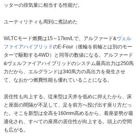
ッターの排気量に相当する性能だ。
ユーティリティも周到に煮詰めた
WLTCモード燃費は15～17km/Lで、アルファード&
ヴェル
ファイアハイブリッド
のE-Four（後輪を前輪とは別のモー
ターで駆動する4WD）と同等の数値になる。アルファード
&ヴェルファイアハイブリッドのシステム最高出力は250馬
力だから、エルグランドは340馬力の高出力を発生させ
て、なおかつ燃費性能も優れていることになる。
居住性も向上する。従来型は天井を低めに抑えたから、床
と座面の間隔が不足して、足を前方へ投げ出す座り方だっ
た。そこを新型は全高を160mm高めるから、着座姿勢が最
適化され、すべての座席の居住性が向上する。頭上の空間
も広がる。