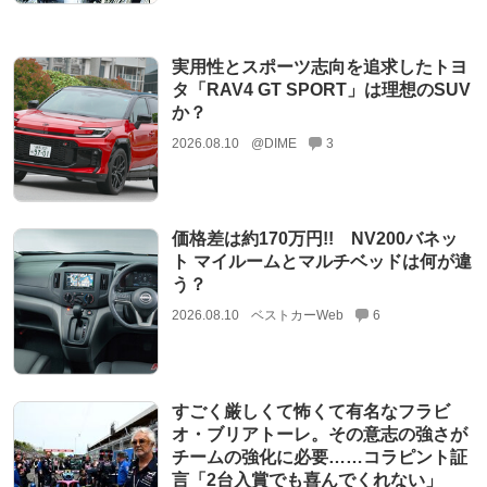
実用性とスポーツ志向を追求したトヨ
タ「RAV4 GT SPORT」は理想のSUV
か？
2026.08.10
@DIME
3
価格差は約170万円!! NV200バネッ
ト マイルームとマルチベッドは何が違
う？
2026.08.10
ベストカーWeb
6
すごく厳しくて怖くて有名なフラビ
オ・ブリアトーレ。その意志の強さが
チームの強化に必要……コラピント証
言「2台入賞でも喜んでくれない」