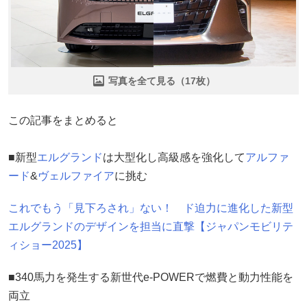
写真を全て見る（17枚）
この記事をまとめると
■新型
エルグランド
は大型化し高級感を強化して
アルファ
ード
&
ヴェルファイア
に挑む
これでもう「見下ろされ」ない！ ド迫力に進化した新型
エルグランドのデザインを担当に直撃【ジャパンモビリテ
ィショー2025】
■340馬力を発生する新世代e-POWERで燃費と動力性能を
両立