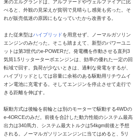
来のエルグランドは、アルファードやヴェルファイアに比
べると、外観の見栄えが貧弱で見晴らし感覚も劣った。そ
れが販売低迷の原因にもなっていたから改善する。
また従来型は
ハイブリッド
を用意せず、ノーマルガソリン
エンジンのみだった。そこも踏まえて、新型のパワーユニ
ットは第3世代のe-POWERだ。発電機を作動させる直列3
気筒1.5リッターターボエンジンは、効率の優れた一定の回
転域で回す。負荷が少ないときは、過剰な発電をするが、
ハイブリッドとしては容量に余裕のある駆動用リチウムイ
オン電池に充電する。そしてエンジンを停止させて走行で
きる距離を伸ばす。
駆動方式は後輪を前輪とは別のモーターで駆動する4WDの
e-4ORCEのみだ。前後を合計した動力性能のシステム最高
出力は340馬力、システム最大トルクは54kgm前後と予想
される。ノーマルガソリンエンジンに当てはめると、5リ