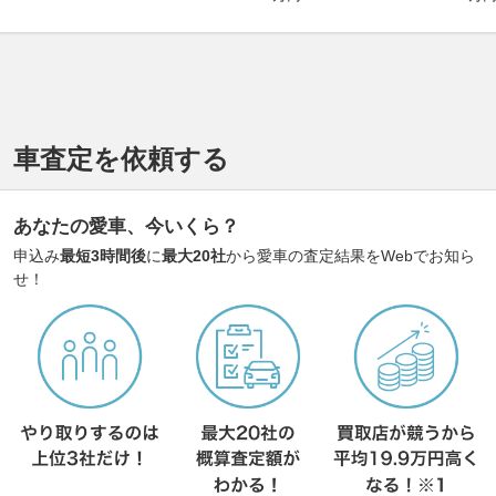
車査定を依頼する
あなたの愛車、今いくら？
申込み
最短3時間後
に
最大20社
から愛車の査定結果をWebでお知ら
せ！