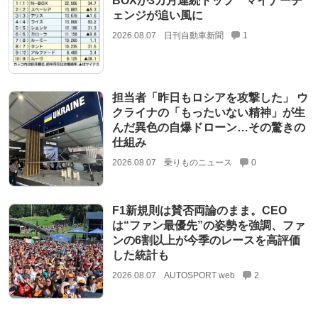
BOXが3カ月連続トップ マイナーチ
ェンジが追い風に
2026.08.07
日刊自動車新聞
1
担当者「昨日もロシアを攻撃した」 ウ
クライナの「もったいない精神」が生
んだ異色の自爆ドローン…その驚きの
仕組み
2026.08.07
乗りものニュース
0
F1新規則は賛否両論のまま。CEO
は“ファン最優先”の姿勢を強調、ファ
ンの6割以上が今季のレースを高評価
した統計も
2026.08.07
AUTOSPORT web
2