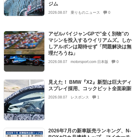
ジム
2026.08.07
乗りものニュース
0
アゼルバイジャンGPで”全く別物”の
マシンを投入するウイリアムズ。しか
しアルボンは期待せず「問題解決は無
理だろうね」
2026.08.07
motorsport.com 日本版
0
見えた！ BMW『X2』新型は巨大ディ
スプレイ採用、コックピット全面刷新
2026.08.07
レスポンス
1
2026年7月の新車販売ランキング、N-