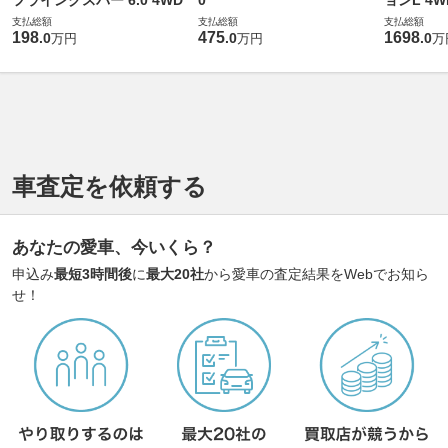
フライングスパー 6.0 4WD
0
ョンL 4W
支払総額
支払総額
支払総額
198
475
1698
.
0
.
0
.
0
万円
万円
万
車査定を依頼する
あなたの愛車、今いくら？
申込み
最短3時間後
に
最大20社
から愛車の査定結果をWebでお知ら
せ！