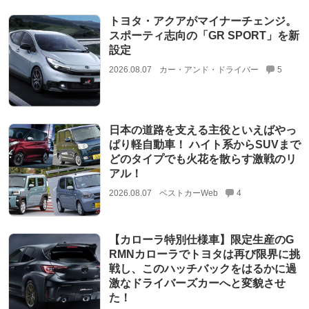
トヨタ・アクアがマイナーチェンジ。
スポーティ志向の「GR SPORT」を新
設定
2026.08.07
カー・アンド・ドライバー
5
日本の道路を支える主役といえばやっ
ぱり軽自動車！ ハイト系からSUVまで
どのタイプでも火花を散らす激戦のリ
アル！
2026.08.07
ベストカーWeb
4
【カローラ特別仕様車】限定生産のG
RMNカローラでトヨタは再び限界に挑
戦し、このハッチバックをはるかに過
激なドライバーズカーへと変貌させ
た！