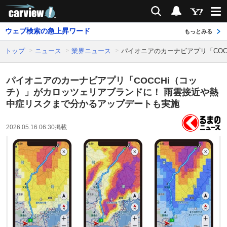
carview!
検索
通知
ウェブ検索の急上昇ワード
もっとみる
トップ
ニュース
業界ニュース
パイオニアのカーナビアプリ「CO
パイオニアのカーナビアプリ「COCCHi（コッ
チ）」がカロッツェリアブランドに！ 雨雲接近や熱
中症リスクまで分かるアップデートも実施
2026.05.16 06:30
掲載