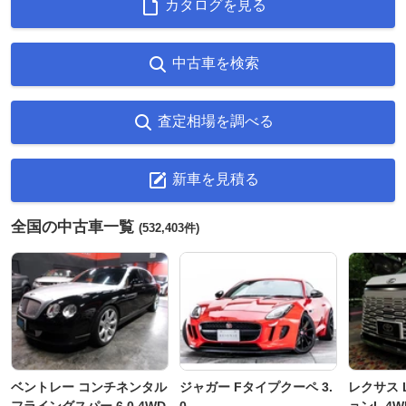
カタログを見る
中古車を検索
査定相場を調べる
新車を見積る
全国の中古車一覧
(532,403件)
ベントレー コンチネンタル
ジャガー Fタイプクーペ 3.
レクサス L