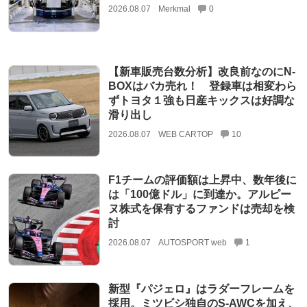
2026.08.07
Merkmal
0
【新車販売台数分析】改良前なのにN-
BOXはバカ売れ！ 登録車は相変わら
ずトヨタ１強も日産キックスは好調な
滑り出し
2026.08.07
WEB CARTOP
10
F1チームの評価額は上昇中、数年後に
は「100億ドル」に到達か。アルピー
ヌ株式を保有するファンドは売却を検
討
2026.08.07
AUTOSPORT web
1
新型『パジェロ』はラダーフレームを
採用。ミツビシ独自のS-AWCを加え、