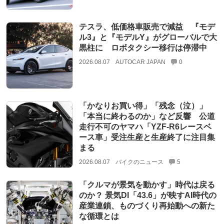
テスラ、低価格車販売で減益 『モデ
ル3』と『モデルY』がグローバルで大
黒柱に ロボタクシー移行は停滞中
2026.08.07
AUTOCAR JAPAN
0
「かなりお買い得」「残念（泣）」
「本当に終わるのか」など反響 公道
走行不可のヤマハ「YZF-R6レースベ
ース車」受注生産と生産終了に注目集
まる
2026.08.07
バイクのニュース
5
「クルマが景気を動かす」時代は戻る
のか？ 景気DI「43.6」が映すAI時代の
産業連鎖、ものづくり再始動への新た
な循環とは