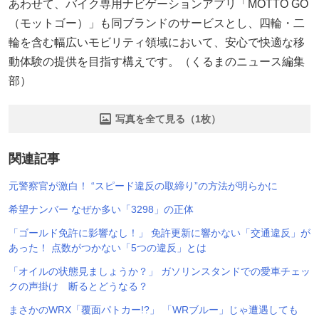
あわせて、バイク専用ナビゲーションアプリ「MOTTO GO
（モットゴー）」も同ブランドのサービスとし、四輪・二
輪を含む幅広いモビリティ領域において、安心で快適な移
動体験の提供を目指す構えです。（くるまのニュース編集
部）
写真を全て見る（1枚）
関連記事
元警察官が激白！ “スピード違反の取締り”の方法が明らかに
希望ナンバー なぜか多い「3298」の正体
「ゴールド免許に影響なし！」 免許更新に響かない「交通違反」が
あった！ 点数がつかない「5つの違反」とは
「オイルの状態見ましょうか？」 ガソリンスタンドでの愛車チェッ
クの声掛け 断るとどうなる？
まさかのWRX「覆面パトカー!?」 「WRブルー」じゃ遭遇しても