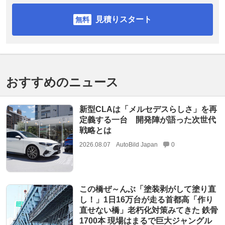
見積りスタート
おすすめのニュース
新型CLAは「メルセデスらしさ」を再
定義する一台 開発陣が語った次世代
戦略とは
2026.08.07
AutoBild Japan
0
この橋ぜ～んぶ「塗装剥がして塗り直
し！」1日16万台が走る首都高「作り
直せない橋」老朽化対策みてきた 鉄骨
1700本 現場はまるで巨大ジャングル