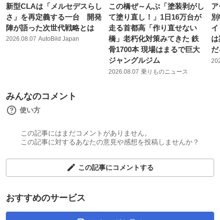
新型CLAは「メルセデスらし
この橋ぜ～んぶ「塗装剥がし
ア
さ」を再定義する一台 開発
て塗り直し！」1日16万台が
別
陣が語った次世代戦略とは
走る首都高「作り直せない
イ
橋」老朽化対策みてきた 鉄
は
2026.08.07
AutoBild Japan
骨1700本 現場はまるで巨大
だ
ジャングルジム
20
2026.08.07
乗りものニュース
みんなのコメント
使い方
この記事にはまだコメントがありません。
この記事に対するあなたの意見や感想を投稿しませんか？
この記事にコメントする
おすすめのサービス