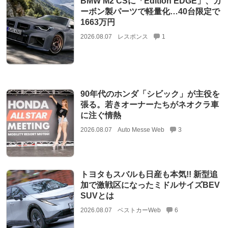
BMW M2 CSに「Edition EDGE」、カ
ーボン製パーツで軽量化…40台限定で
1663万円
2026.08.07
レスポンス
1
90年代のホンダ「シビック」が主役を
張る。若きオーナーたちがネオクラ車
に注ぐ情熱
2026.08.07
Auto Messe Web
3
トヨタもスバルも日産も本気!! 新型追
加で激戦区になったミドルサイズBEV
SUVとは
2026.08.07
ベストカーWeb
6