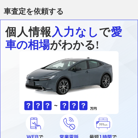
車査定を依頼する
個人情報
入力なし
で
愛
車の相場
がわかる!