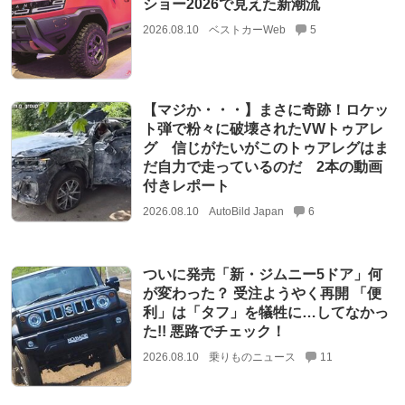
ショー2026で見えた新潮流
2026.08.10
ベストカーWeb
5
【マジか・・・】まさに奇跡！ロケッ
ト弾で粉々に破壊されたVWトゥアレ
グ 信じがたいがこのトゥアレグはま
だ自力で走っているのだ 2本の動画
付きレポート
2026.08.10
AutoBild Japan
6
ついに発売「新・ジムニー5ドア」何
が変わった？ 受注ようやく再開 「便
利」は「タフ」を犠牲に…してなかっ
た!! 悪路でチェック！
2026.08.10
乗りものニュース
11