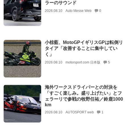
ラーのサウンド
2026.08.10
Auto Messe Web
0
小椋藍、MotoGPイギリスGPは転倒リ
タイア「改善することに集中してい
く」
2026.08.10
motorsport.com 日本版
5
海外ワークスドライバーとの対決を
「すごく楽しみ。盛り上げたい」とフ
ェラーリで参戦の牧野任祐／鈴鹿1000
km
2026.08.10
AUTOSPORT web
1