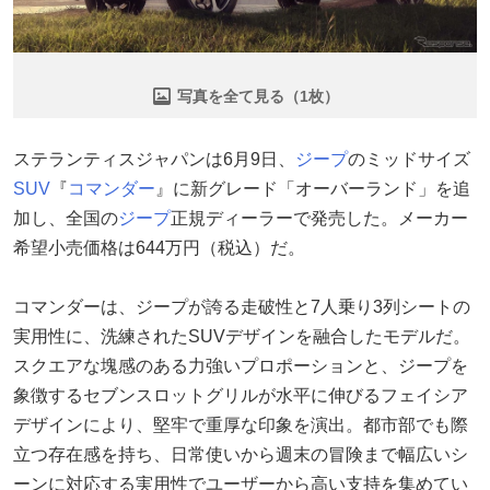
写真を全て見る（1枚）
ステランティスジャパンは6月9日、
ジープ
のミッドサイズ
SUV
『
コマンダー
』に新グレード「オーバーランド」を追
加し、全国の
ジープ
正規ディーラーで発売した。メーカー
希望小売価格は644万円（税込）だ。
コマンダーは、ジープが誇る走破性と7人乗り3列シートの
実用性に、洗練されたSUVデザインを融合したモデルだ。
スクエアな塊感のある力強いプロポーションと、ジープを
象徴するセブンスロットグリルが水平に伸びるフェイシア
デザインにより、堅牢で重厚な印象を演出。都市部でも際
立つ存在感を持ち、日常使いから週末の冒険まで幅広いシ
ーンに対応する実用性でユーザーから高い支持を集めてい