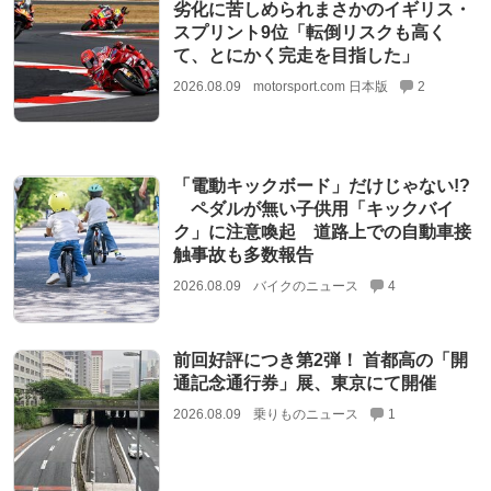
劣化に苦しめられまさかのイギリス・
スプリント9位「転倒リスクも高く
て、とにかく完走を目指した」
2026.08.09
motorsport.com 日本版
2
「電動キックボード」だけじゃない!?
ペダルが無い子供用「キックバイ
ク」に注意喚起 道路上での自動車接
触事故も多数報告
2026.08.09
バイクのニュース
4
前回好評につき第2弾！ 首都高の「開
通記念通行券」展、東京にて開催
2026.08.09
乗りものニュース
1