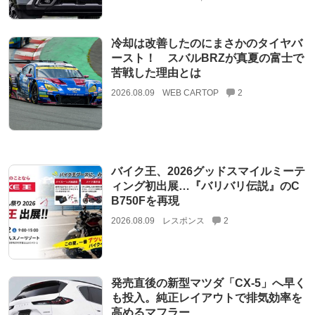
冷却は改善したのにまさかのタイヤバ
ースト！ スバルBRZが真夏の富士で
苦戦した理由とは
2026.08.09
WEB CARTOP
2
バイク王、2026グッドスマイルミーテ
ィング初出展…『バリバリ伝説』のC
B750Fを再現
2026.08.09
レスポンス
2
発売直後の新型マツダ「CX-5」へ早く
も投入。純正レイアウトで排気効率を
高めるマフラー