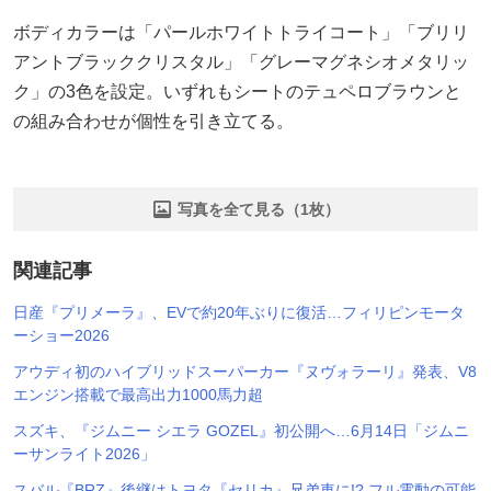
ボディカラーは「パールホワイトトライコート」「ブリリ
アントブラッククリスタル」「グレーマグネシオメタリッ
ク」の3色を設定。いずれもシートのテュペロブラウンと
の組み合わせが個性を引き立てる。
写真を全て見る（1枚）
関連記事
日産『プリメーラ』、EVで約20年ぶりに復活…フィリピンモータ
ーショー2026
アウディ初のハイブリッドスーパーカー『ヌヴォラーリ』発表、V8
エンジン搭載で最高出力1000馬力超
スズキ、『ジムニー シエラ GOZEL』初公開へ…6月14日「ジムニ
ーサンライト2026」
スバル『BRZ』後継はトヨタ『セリカ』兄弟車に!? フル電動の可能