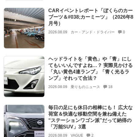
CARイベントレポート「ぼくらのカー
ブーツ＆#038;カーミーツ」（2026年8
月号）
2026.08.09
カー・アンド・ドライバー
0
ヘッドライトを「黄色」や「青」にし
てもいいんですよね…？ 実際見かける
「丸い黄色4連ランプ」「青く光るラ
ンプ」それって合法？
2026.08.09
乗りものニュース
18
毎日の足にも休日の相棒にも！ 広大な
荷室＆快適な移動空間を兼ね備えた
“ステーションワゴン派”だって納得の
「万能SUV」3選
2026.08.09
VAGUE
2