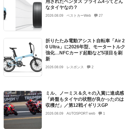
用されたベンタス プライム4ってどん
なタイヤなの？
2026.08.09
ベストカーWeb
27
折りたたみ電動アシスト自転車「Air 2
0 Ultra」に2026年型、モータートルク
強化…NFCカード起動など5項目を刷
新
2026.08.09
レスポンス
2
ミル、ノーミス＆久々の入賞に達成感
「終盤もタイヤの状態が良かったのは
収穫だ」／第12戦イギリスGP
2026.08.09
AUTOSPORT web
1