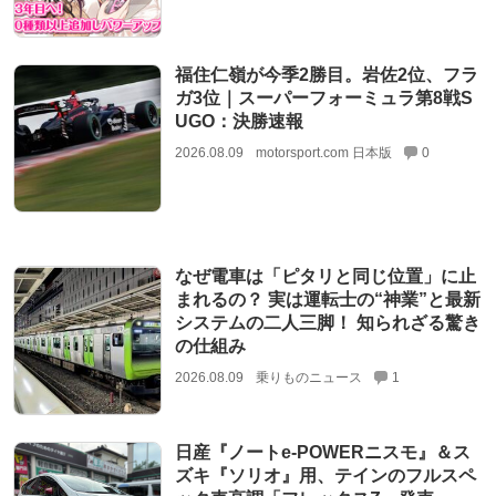
福住仁嶺が今季2勝目。岩佐2位、フラ
ガ3位｜スーパーフォーミュラ第8戦S
UGO：決勝速報
2026.08.09
motorsport.com 日本版
0
なぜ電車は「ピタリと同じ位置」に止
まれるの？ 実は運転士の“神業”と最新
システムの二人三脚！ 知られざる驚き
の仕組み
2026.08.09
乗りものニュース
1
日産『ノートe-POWERニスモ』＆ス
ズキ『ソリオ』用、テインのフルスペ