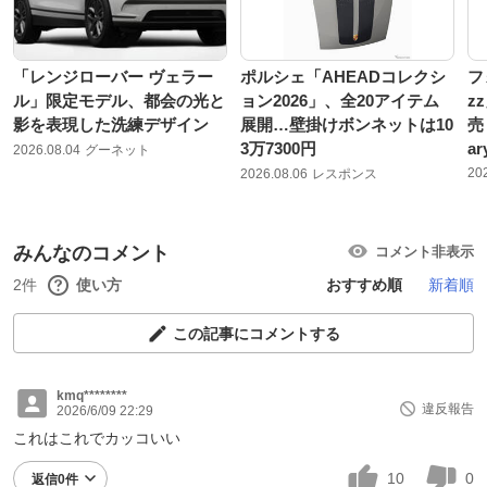
「レンジローバー ヴェラー
ポルシェ「AHEADコレクシ
フ
ル」限定モデル、都会の光と
ョン2026」、全20アイテム
z
影を表現した洗練デザイン
展開…壁掛けボンネットは10
売
3万7300円
ar
2026.08.04
グーネット
20
2026.08.06
レスポンス
みんなのコメント
コメント非表示
2件
使い方
おすすめ順
新着順
この記事にコメントする
kmq********
違反報告
2026/6/09 22:29
これはこれでカッコいい
10
0
返信0件