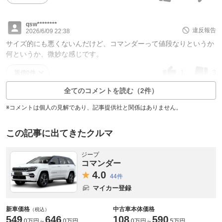
qsw********
違反報告
2026/6/09 22:38
サイズ的にも悪くないんだけど、コマンダーって値段なりというか
何というか、微妙な感じです。
1
3
返信0件
全てのコメントを読む（2件）
※コメントは個人の見解であり、記事提供社と関係はありません。
この記事に出てきたクルマ
ジープ
コマンダー
4.
0
44件
マイカー登録
新車価格
中古車本体価格
（税込）
549
646
108
590
.
0万円
～
.
0万円
.
0万円
～
.
5万円