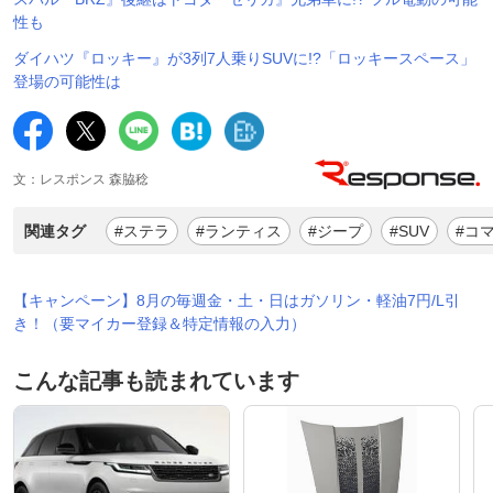
性も
ダイハツ『ロッキー』が3列7人乗りSUVに!?「ロッキースペース」
登場の可能性は
文：レスポンス 森脇稔
関連タグ
#ステラ
#ランティス
#ジープ
#SUV
#コ
【キャンペーン】8月の毎週金・土・日はガソリン・軽油7円/L引
き！（要マイカー登録＆特定情報の入力）
こんな記事も読まれています