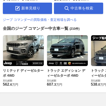
新車見積り
中古車を検索
ジープ コマンダーの買取価格・査定相場を調べる
全国のジープ コマンダー中古車一覧
(210件)
リミテッド ディーゼルター
トラック エディション デ
トラック 
ボ 4WD
ィーゼルターボ 4WD
ィーゼルタ
支払総額
支払総額
支払総額
562
607
538
.
6
.
3
.
0
万円
万円
万