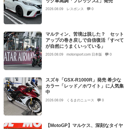
ック車高調「フレックスZ」発売
2026.08.09
レスポンス
0
マルティン、苦境は脱した？ セット
アップの巻き戻しで自信復活「すべて
が自然にうまくいっている」
2026.08.09
motorsport.com 日本版
0
スズキ「GSX-R1000R」発売 希少な
カラー「レッド／ホワイト」に人気集
中
2026.08.09
くるまのニュース
0
【MotoGP】マルケス、深刻なタイヤ