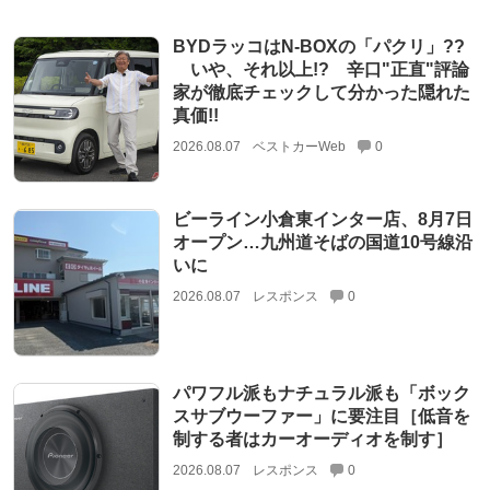
BYDラッコはN-BOXの「パクリ」??
いや、それ以上!? 辛口"正直"評論
家が徹底チェックして分かった隠れた
真価!!
2026.08.07
ベストカーWeb
0
ビーライン小倉東インター店、8月7日
オープン…九州道そばの国道10号線沿
いに
2026.08.07
レスポンス
0
パワフル派もナチュラル派も「ボック
スサブウーファー」に要注目［低音を
制する者はカーオーディオを制す］
2026.08.07
レスポンス
0