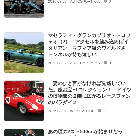
2026.08.07
AUTOSPORT web
0
マセラティ・グランカブリオ・トロフ
ェオ（2） アクセルを踏み込めばイ
タリアン・マフィア級のワイルドさ
トンネルが待ち遠しい
2026.08.07
AUTOCAR JAPAN
0
「妻のひと言がなければ見逃してい
た」超お宝F1コレクション！ ドイツ
の博物館の２階に広がるレースファン
のパラダイス
2026.08.07
WEB CARTOP
0
あの頃の2スト500ccが始まりだっ