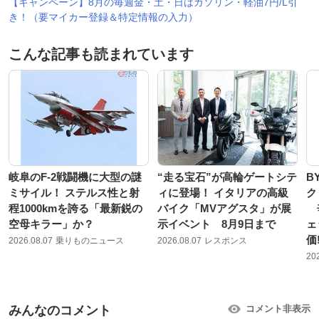
【キャンペーン】8月の毎週金・土・日はガソリン・軽油7円/L引
き！（要マイカー登録＆特定情報の入力）
こんな記事も読まれています
岐阜のF-2戦闘機に大型の謎
“走る宝石”が高輪ゲートシテ
B
ミサイル！ ステルス性と射
ィに登場！ イタリアの高級
ク
程1000kmを誇る「最新鋭の
バイク「MVアグスタ」が展
辛
空母キラー」か？
示イベント 8月9日まで
ェ
価!
2026.08.07
乗りものニュース
2026.08.07
レスポンス
20
みんなのコメント
コメント非表示