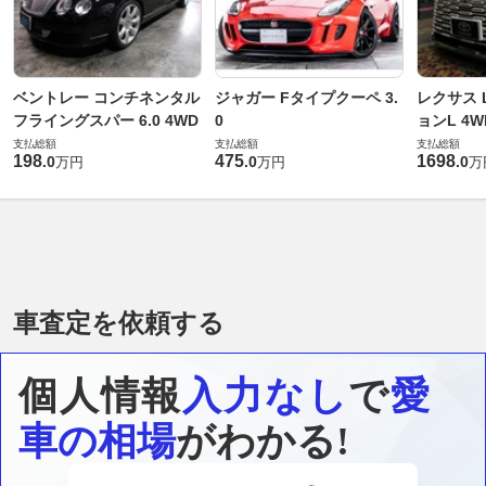
ベントレー コンチネンタル
ジャガー Fタイプクーペ 3.
レクサス L
フライングスパー 6.0 4WD
0
ョンL 4W
支払総額
支払総額
支払総額
198
475
1698
.
0
.
0
.
0
万円
万円
万
車査定を依頼する
個人情報
入力なし
で
愛
車の相場
がわかる!