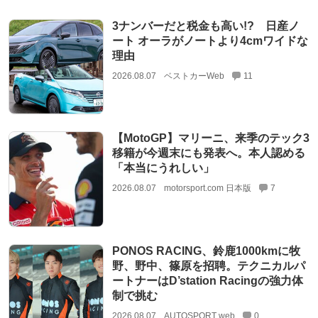
3ナンバーだと税金も高い!? 日産ノ
ート オーラがノートより4cmワイドな
理由
2026.08.07
ベストカーWeb
11
【MotoGP】マリーニ、来季のテック3
移籍が今週末にも発表へ。本人認める
「本当にうれしい」
2026.08.07
motorsport.com 日本版
7
PONOS RACING、鈴鹿1000kmに牧
野、野中、篠原を招聘。テクニカルパ
ートナーはD’station Racingの強力体
制で挑む
2026.08.07
AUTOSPORT web
0