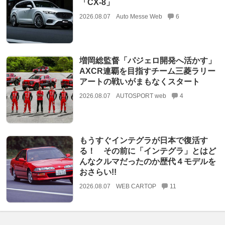
「CX-8」
2026.08.07
Auto Messe Web
6
増岡総監督「パジェロ開発へ活かす」
AXCR連覇を目指すチーム三菱ラリー
アートの戦いがまもなくスタート
2026.08.07
AUTOSPORT web
4
もうすぐインテグラが日本で復活す
る！ その前に「インテグラ」とはど
んなクルマだったのか歴代４モデルを
おさらい!!
2026.08.07
WEB CARTOP
11