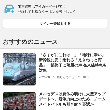
愛車管理はマイカーページで！
登録してお得なクーポンを獲得しよう
マイカー登録をする
おすすめのニュース
「さすがにこれは…」「地味に辛い」
新幹線に安く乗れる「えきねっと商
品」一部終了に落胆の声 在来線特急も
対象
2026.08.07
乗りものニュース
5
メルセデスは夏休み明けに大型アップ
デートへ。競争力向上のため、チーム
メイトバトルも引き続き容認か