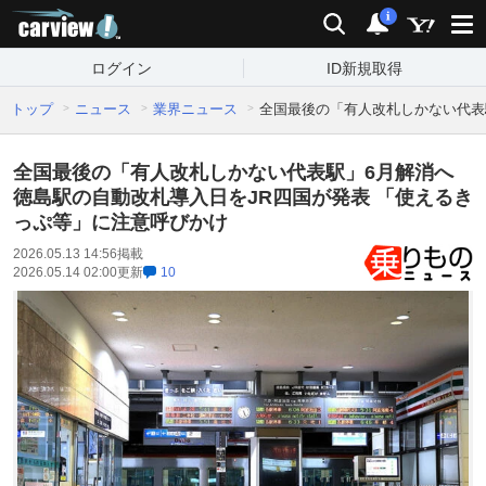
carview!
検索
通知
i
ログイン
ID新規取得
トップ
ニュース
業界ニュース
全国最後の「有人改札しかない代表
全国最後の「有人改札しかない代表駅」6月解消へ
徳島駅の自動改札導入日をJR四国が発表 「使えるき
っぷ等」に注意呼びかけ
2026.05.13 14:56
掲載
2026.05.14 02:00
更新
10