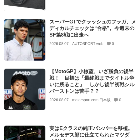
スーパーGTでクラッシュのフラガ、メ
ディカルチェックは“合格”。今週末の
SF第8戦に出走へ
2026.08.07
AUTOSPORT web
0
【MotoGP】小椋藍、いざ勝負の後半
戦！ 目標は「最終戦までタイトル争
いに残ること」 しかし後半初戦シル
バーストンは苦手？？
2026.08.07
motorsport.com 日本版
0
実はEクラスの純正バンパーを移植。
メルセデス顔に仕立てられたマツダ