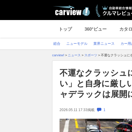
トップ
360°ビュー
カタ
総合
ニューモデル
業界ニュース
カー用
carview!
>
ニュース
>
スポーツ
>
不運なクラッシュに
不運なクラッシュ
い」と自身に厳し
ャデラックは展開
2026.05.11 17:33
掲載
1