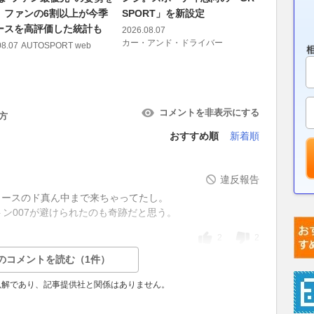
、ファンの6割以上が今季
SPORT」を新設定
系からS
ースを高評価した統計も
火花を散
2026.08.07
カー・アンド・ドライバー
08.07
AUTOSPORT web
2026.08.07
コメントを非表示にする
方
おすすめ順
新着順
違反報告
コースのド真ん中まで来ちゃってたし。
トン007が避けられたのも奇跡だと思う。
2
2
のコメントを読む（1件）
見解であり、記事提供社と関係はありません。