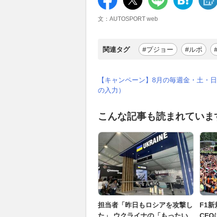
文：AUTOSPORT web
関連タグ
#プジョー
#ルポ
【キャンペーン】8月の毎週金・土・日
の入力）
こんな記事も読まれていま
担当者「昨日もロシアを攻撃し
F1
た」 ウクライナの「もったい
CE