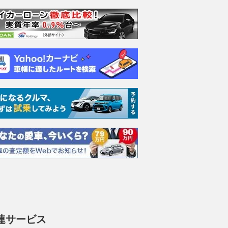
エヴォーラ
ホンダ NSX 3.0
ロールスロイス ゴース
日産 
ラ
ト ロールスロイス ゴ
ック 
支払総額
898
.
0
万円
ースト(第1世代 / RR4)
支払総額
支払総額
905
.
220
.
1
0
万円
連サービス