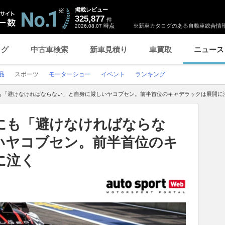
掲載レビュー
325,877
件
時点
※新車カタログのある自動車総合情報
2026.08.07
ログ
中古車検索
新車見積り
車買取
ニュース
品
スポーツ
モーターショー
イベント
ランキング
も「避けなければならない」と自身に厳しいヤコブセン。前半首位のキャデラックは展開に
にも「避けなければならな
いヤコブセン。前半首位のキ
に泣く