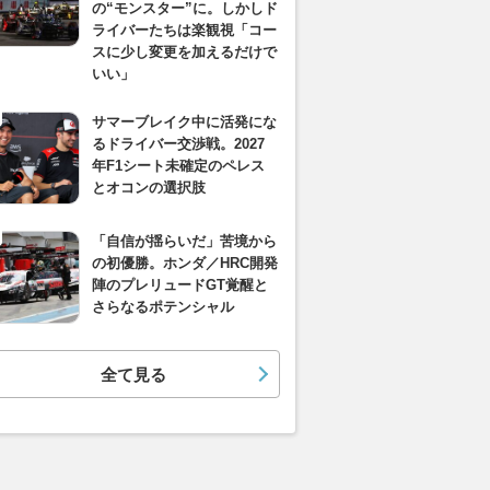
の“モンスター”に。しかしド
ライバーたちは楽観視「コー
スに少し変更を加えるだけで
いい」
サマーブレイク中に活発にな
るドライバー交渉戦。2027
年F1シート未確定のペレス
とオコンの選択肢
「自信が揺らいだ」苦境から
の初優勝。ホンダ／HRC開発
陣のプレリュードGT覚醒と
さらなるポテンシャル
全て見る