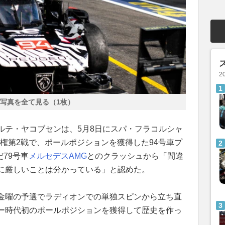
2
写真を全て見る（1枚）
ルテ・ヤコブセンは、5月8日にスパ・フラコルシャ
権第2戦で、ポールポジションを獲得した94号車プ
79号車
メルセデスAMG
とのクラッシュから「間違
に厳しいことは分かっている」と認めた。
金曜の予選でラディオンでの単独スピンから立ち直
ー時代初のポールポジションを獲得して歴史を作っ