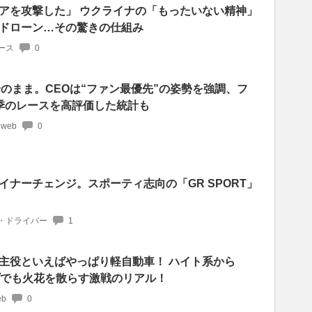
アを攻撃した」 ウクライナの「もったいない精神」
ドローン…その驚きの仕組み
ース
0
論のまま。CEOは“ファン最優先”の姿勢を強調、フ
季のレースを高評価した統計も
 web
0
イナーチェンジ。スポーティ志向の「GR SPORT」
・ドライバー
1
主役といえばやっぱり軽自動車！ ハイト系から
プでも火花を散らす激戦のリアル！
b
0