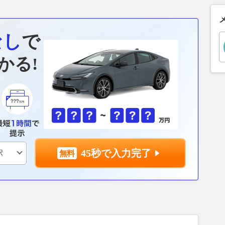
なし
で
かる!
45秒で入力完了