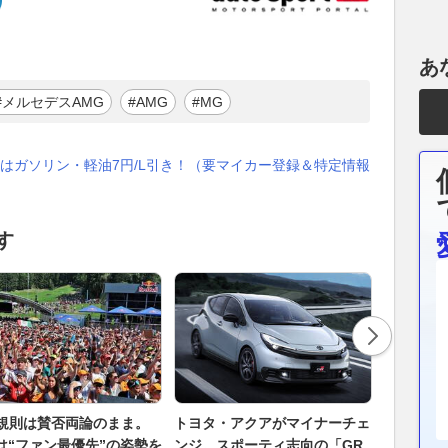
あ
#メルセデスAMG
#AMG
#MG
はガソリン・軽油7円/L引き！（要マイカー登録＆特定情報
す
新規則は賛否両論のまま。
トヨタ・アクアがマイナーチェ
日本の道
Oは“ファン最優先”の姿勢を
ンジ。スポーティ志向の「GR
ばやっぱ