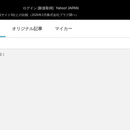
ログイン
[
新規取得
]
Yahoo! JAPAN
サイト5社との比較（2026年2月株式会社プラグ調べ）
オリジナル記事
マイカー
泣く