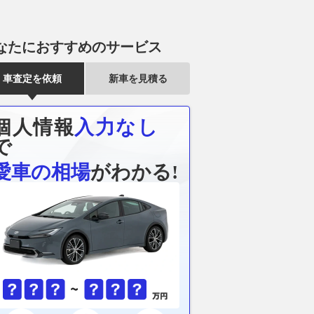
なたにおすすめのサービス
車査定を依頼
新車を見積る
個人情報
入力なし
で
愛車の相場
がわかる!
路を支える主役といえ
【カローラ特別仕様車】限定生
「世界最大級
り軽自動車！ ハイト
産のGRMNカローラでトヨタは
基礎工事はじ