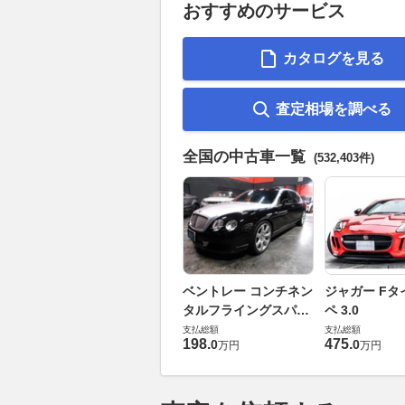
おすすめのサービス
カタログを見る
査定相場を調べる
全国の中古車一覧
(532,403件)
ベントレー コンチネン
ジャガー Fタ
タルフライングスパー
ペ 3.0
6.0 4WD
支払総額
支払総額
198
.
475
.
0
0
万円
万円