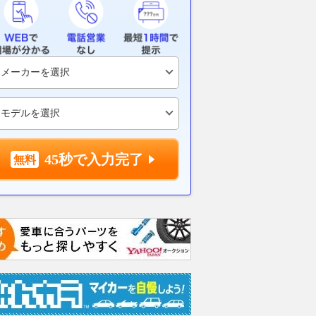
UVまでどのタイプでも
再び限界に挑戦し、このハッチ
が「海を渡る
らす激戦のリアル！
バックをはるかに過激なドライ
塔の上まで30
バーズカーへと変貌させた！
ベストカーWeb
2026.08.07
乗り
2026.08.07
AutoBild Japan
45秒で入力完了