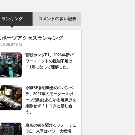
ランキング
コメントの多い記事
スポーツアクセスランキング
026.08.07
更新
苦戦ホンダF1、2026年新パ
ワーユニットの性能不足は
「1月になって理解した」
今季SF参戦断念のロバンペ
ラ、2027年のモータースポ
ーツ活動はあらゆる選択肢を
排除せず「トヨタと話し合
う」
東京の街を駆けるフォーミュ
ラE、来季はパワー大幅増