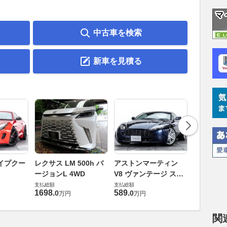
中古車を検索
新車を見積る
ロータス 
イプクー
レクサス LM 500h バ
アストンマーティン
エヴォー
ージョンL 4WD
V8 ヴァンテージ スポ
支払総額
ーツシフト
支払総額
支払総額
448
.
0
万円
1698
.
589
.
0
0
万円
万円
関