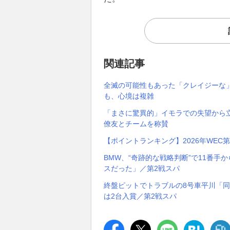
関連記事
全滅の可能性もあった「クレイジーな
も、心境は複雑
「まさに驚異的」イモラでの失望から
僚友とチームを称賛
【ポイントランキング】2026年WEC
BMW、“奇跡的な戦略判断”で11番
スだった」／第2戦スパ
終盤ピットでトラブルの8号車平川「
は2台入賞／第2戦スパ