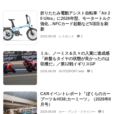
折りたたみ電動アシスト自転車「Air 2
0 Ultra」に2026年型、モータートルク
強化…NFCカード起動など5項目を刷
新
2026.08.09
レスポンス
2
ミル、ノーミス＆久々の入賞に達成感
「終盤もタイヤの状態が良かったのは
収穫だ」／第12戦イギリスGP
2026.08.09
AUTOSPORT web
1
CARイベントレポート「ぼくらのカー
ブーツ＆#038;カーミーツ」（2026年8
月号）
2026.08.09
カー・アンド・ドライバー
0