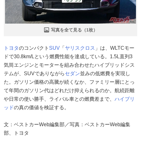
写真を全て見る（1枚）
トヨタ
のコンパクト
SUV
「
ヤリスクロス
」は、WLTCモー
ドで30.8km/Lという燃費性能を達成している。1.5L直列3
気筒エンジンとモーターを組み合わせたハイブリッドシス
テムが、SUVでありながら
セダン
並みの低燃費を実現し
た。ガソリン価格の高騰が続くなか、ファミリー層にとっ
て年間のガソリン代はどれだけ抑えられるのか。航続距離
や日常の使い勝手、ライバル車との燃費差まで、
ハイブリ
ッド
の真の価値を検証する。
文：ベストカーWeb編集部／写真：ベストカーWeb編集
部、トヨタ