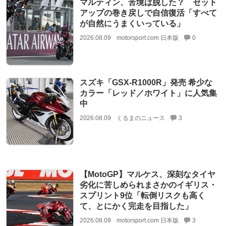
マルティン、苦境は脱した？ セット
アップの巻き戻しで自信復活「すべて
が自然にうまくいっている」
2026.08.09
motorsport.com 日本版
0
スズキ「GSX-R1000R」発売 希少な
カラー「レッド／ホワイト」に人気集
中
2026.08.09
くるまのニュース
3
【MotoGP】マルケス、深刻なタイヤ
劣化に苦しめられまさかのイギリス・
スプリント9位「転倒リスクも高く
て、とにかく完走を目指した」
2026.08.09
motorsport.com 日本版
3