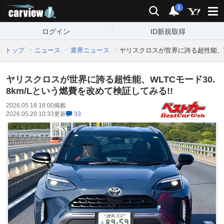
carview!
検索
通知
i
ログイン
ID新規取得
トップ
ニュース
業界ニュース
ヤリスクロスが世界に誇る超性能、WL
ヤリスクロスが世界に誇る超性能、WLTCモード30.
8km/Lという燃費を改めて検証してみる!!
2026.05.18 18:00
掲載
2026.05.20 10:33
更新
33