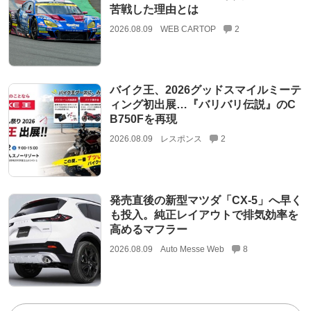
苦戦した理由とは
2026.08.09
WEB CARTOP
2
バイク王、2026グッドスマイルミーテ
ィング初出展…『バリバリ伝説』のC
B750Fを再現
2026.08.09
レスポンス
2
発売直後の新型マツダ「CX-5」へ早く
も投入。純正レイアウトで排気効率を
高めるマフラー
2026.08.09
Auto Messe Web
8