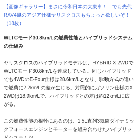
【画像ギャラリー】まさに令和日本の大衆車！ でも先代
RAV4風のアジア仕様ヤリスクロスもちょっと欲しいぞ！
（18枚）
WLTCモード30.8km/Lの燃費性能とハイブリッドシステム
の仕組み
ヤリスクロスのハイブリッドモデルは、HYBRID X 2WDで
WLTCモード30.8km/Lを達成している。同じハイブリッド
でも4WDのE-Four仕様は28.6km/Lとなり、駆動方式の違い
で燃費に2.2km/Lの差が生じる。対照的にガソリン仕様のX
2WDは18.9km/Lで、ハイブリッドとの差は約12km/Lに広
がる。
この燃費性能の根幹にあるのは、1.5L直列3気筒ダイナミッ
クフォースエンジンとモーターを組み合わせたハイブリッ
ドシステムだ。