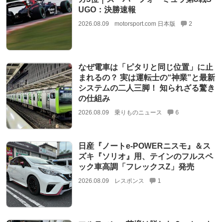
UGO：決勝速報
2026.08.09
motorsport.com 日本版
2
なぜ電車は「ピタリと同じ位置」に止
まれるの？ 実は運転士の“神業”と最新
システムの二人三脚！ 知られざる驚き
の仕組み
2026.08.09
乗りものニュース
6
日産『ノートe-POWERニスモ』＆ス
ズキ『ソリオ』用、テインのフルスペ
ック車高調「フレックスZ」発売
2026.08.09
レスポンス
1