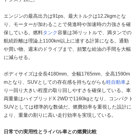
エンジンの最高出力は91ps、最大トルクは12.2kgmとな
り、モーターが加わることで発進時や加速時の力強さを確
保している。燃料
タンク
容量は36リットルで、満タンでの
航続距離は理論上1100km以上に達する計算になる。通勤
や買い物、週末のドライブまで、頻繁な給油の手間を大幅
に減らせる。
ボディサイズは全長4180mm、全幅1765mm、全高1590m
mとなり、SUVとしての存在感を持ちながらも
軽自動車
よ
り一回り大きい程度の取り回しやすさを確保している。車
両重量はハイブリッドX 2WDで1160kgとなり、コンパクト
SUVとしては標準的な数値だ。燃費効率を重視した設計に
より、重量の割りに高い走行効率を実現している。
日常での実用性とライバル車との燃費比較