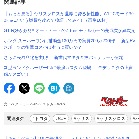
関連記事
【もっと見る】ヤリスクロスが世界に誇る超性能、WLTCモード30.
8km/Lという燃費を改めて検証してみる!!（画像18枚）
GT-R好き必見!! オートアートのZ-tuneモデルカーの完成度が異次元
ホンダ スーパーワンは補助金130万円で実質209万200円!! 新型EV
スポーツの衝撃コスパは本当に買いか？
さらに長寿命化を実現!! 新世代マキタ互換バッテリーが登場
新型ランドクルーザーFJに最強カスタム登場!! モデリスタの上質
感がスゴい!!
文：ベストカーWeb ベストカーWeb
関連タグ
#トヨタ
#SUV
#ヤリス
#ヤリスクロス
#
【キャンペーン】8月の毎週金・土・日はガソリン・軽油7円/L引