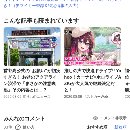
き！（要マイカー登録＆特定情報の入力）
こんな記事も読まれています
首都高公式の“お願い”が切実
推しの声で快適ドライブ!! Ya
福
すぎる！ お盆のアクアライ
hoo！カーナビ×ホロライブA
位
ン渋滞で「まさかの注意喚
ZKiが大人気で継続決定だ
ォ
起」その内容とは…？
と！
勝
2026.08.09
乗りものニュース
2026.08.09
ベストカーWeb
20
みんなのコメント
コメント非表示
33件
使い方
おすすめ順
新着順