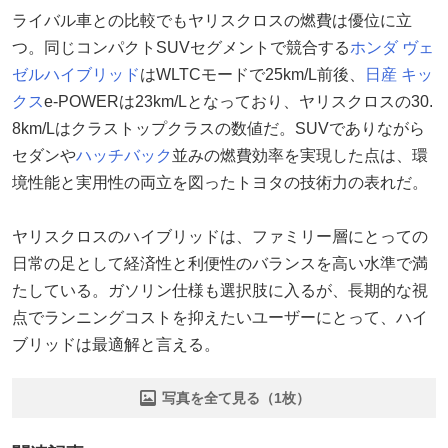
ライバル車との比較でもヤリスクロスの燃費は優位に立
つ。同じコンパクトSUVセグメントで競合する
ホンダ
ヴェ
ゼルハイブリッド
はWLTCモードで25km/L前後、
日産
キッ
クス
e-POWERは23km/Lとなっており、ヤリスクロスの30.
8km/Lはクラストップクラスの数値だ。SUVでありながら
セダンや
ハッチバック
並みの燃費効率を実現した点は、環
境性能と実用性の両立を図ったトヨタの技術力の表れだ。
ヤリスクロスのハイブリッドは、ファミリー層にとっての
日常の足として経済性と利便性のバランスを高い水準で満
たしている。ガソリン仕様も選択肢に入るが、長期的な視
点でランニングコストを抑えたいユーザーにとって、ハイ
ブリッドは最適解と言える。
写真を全て見る（1枚）