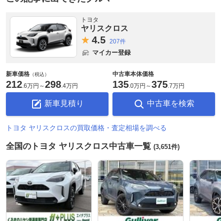
トヨタ
ヤリスクロス
4.
5
207件
マイカー登録
新車価格
中古車本体価格
（税込）
212
298
135
375
.
6万円
～
.
4万円
.
0万円
～
.
7万円
新車見積り
中古車を検索
トヨタ ヤリスクロスの買取価格・査定相場を調べる
全国のトヨタ ヤリスクロス中古車一覧
(3,651件)