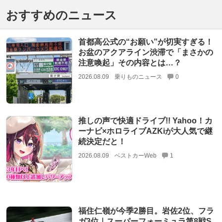
おすすめのニュース
首都高公式の“お願い”が切実すぎる！
お盆のアクアライン渋滞で「まさかの
注意喚起」その内容とは…？
2026.08.09
乗りものニュース
0
推しの声で快適ドライブ!! Yahoo！カ
ーナビ×ホロライブAZKiが大人気で継
続決定だと！
2026.08.09
ベストカーWeb
1
福住仁嶺が今季2勝目。岩佐2位、フラ
ガ3位｜スーパーフォーミュラ第8戦S