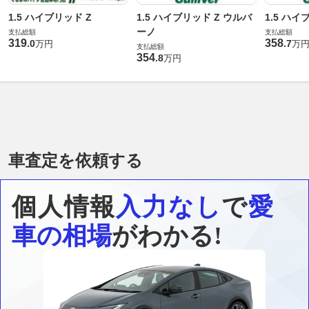
1.5 ハイブリッド Z
1.5 ハイブリッド Z ウルバ
1.5 ハイ
ーノ
支払総額
支払総額
319
358
.
0
.
7
万円
万
支払総額
354
.
8
万円
車査定を依頼する
個人情報
入力なし
で
愛
車の相場
がわかる!