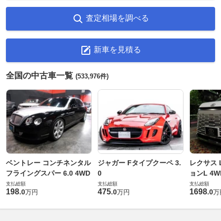
査定相場を調べる
新車を見積る
全国の中古車一覧
(533,976件)
ベントレー コンチネンタル
ジャガー Fタイプクーペ 3.
レクサス L
フライングスパー 6.0 4WD
0
ョンL 4W
支払総額
支払総額
支払総額
198
475
1698
.
0
.
0
.
0
万円
万円
万