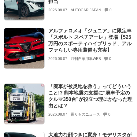
担当
2026.08.07
AUTOCAR JAPAN
0
アルファロメオ「ジュニア」に限定車
「スポルト スペチアーレ」登場【525
万円のスポーティハイブリッド、アル
ファらしい専用装備も充実】
2026.08.07
月刊自家用車WEB
0
「廃車が被災地を救う」ってどういう
こと!? 熊本地震の支援に“廃車予定の
クルマ350台”が役立つ理にかなった理
由とは？
2026.08.07
乗りものニュース
0
大迫力な顔つきに変身！モデリスタが