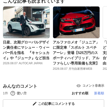
こんな記事も読まれています
日産、次期グローバルデザイ
アルファロメオ「ジュニア」
「
ン責任者にマシュー・ウィー
に限定車「スポルト スペチ
ど
バー氏を指名 『キャシュカ
アーレ」登場【525万円のス
支
イ』や『ジューク』など担当
ポーティハイブリッド、アル
台
ファらしい専用装備も充実】
由
2026.08.07
AUTOCAR JAPAN
2026.08.07
月刊自家用車WEB
20
みんなのコメント
コメント非表示
1件
使い方
おすすめ順
新着順
この記事にコメントする