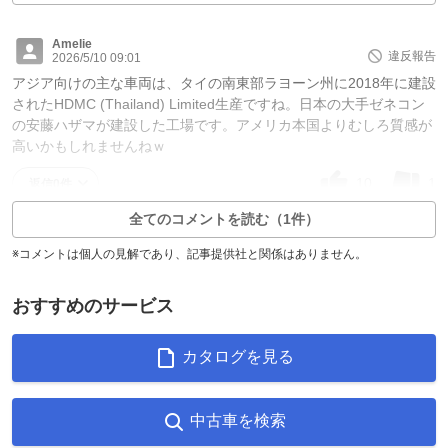
Amelie
違反報告
2026/5/10 09:01
アジア向けの主な車両は、タイの南東部ラヨーン州に2018年に建設
されたHDMC (Thailand) Limited生産ですね。日本の大手ゼネコン
の安藤ハザマが建設した工場です。アメリカ本国よりむしろ質感が
高いかもしれませんねｗ
10
1
返信0件
全てのコメントを読む（1件）
※コメントは個人の見解であり、記事提供社と関係はありません。
おすすめのサービス
カタログを見る
中古車を検索