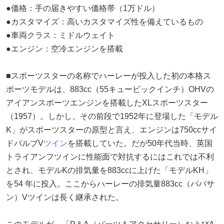
●価格：手の届きやすい価格帯（1万ドル）
●カスタマイズ：高いカスタマイズ性を備えているもの
●車両クラス：ミドルウェイト
●エンジン：空冷エンジンを搭載
■スポーツスターの名称でハーレーが投入した初の本格ス
ポーツモデルは、883cc（55キュービックインチ）OHVの
アイアンスポーツエンジンを搭載したXLスポーツスター
（1957）。しかし、その前段で1952年に登場した「モデル
K」がスポーツスターの原型と言え、エンジンは750ccサイ
ドバルブV
ツイン
を搭載していた。だが50年代当時、英国
トライアンフツインに性能面で対抗するにはこれでは不利
とされ、モデルKの排気量を883ccに上げた「モデルKH」
を54 年に投入。ここからハーレーの排気量883cc（パパサ
ン）Vツインは長く継承された。