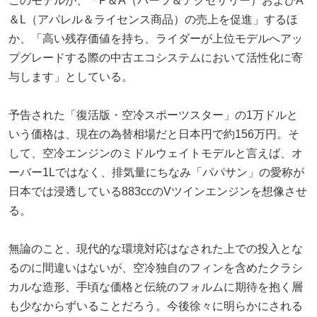
このモデルが、「P＆A（パーツ＆アクセサリー）およびA
＆L（アパレル＆ライセンス商品）の売上を促進」するほ
か、「高い残存価値を持ち、ライダーが上位モデルへアッ
プグレードする際の中古エコシステムにおいて活性化に寄
与します」としている。
予告された「復活版・空冷スポーツスター」の1万ドルと
いう価格は、現在の為替相場だと日本円で約156万円。そ
して、空冷エンジンのミドルウェイトモデルと言えば、オ
ーバー1Lではなく、排気量にちなみ「パパサン」の愛称が
日本では浸透している883ccのVツインエンジンを想像させ
る。
無論のこと、現代的な環境対応はなされた上での投入とな
るのに間違いはないが、空冷独自のフィンを含めたクラシ
カルな造形、手頃な価格と伝統のフォルムに期待を抱く層
も少なからずいることだろう。今後徐々に明らかにされる