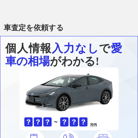
車査定を依頼する
個人情報
入力なし
で
愛
車の相場
がわかる!