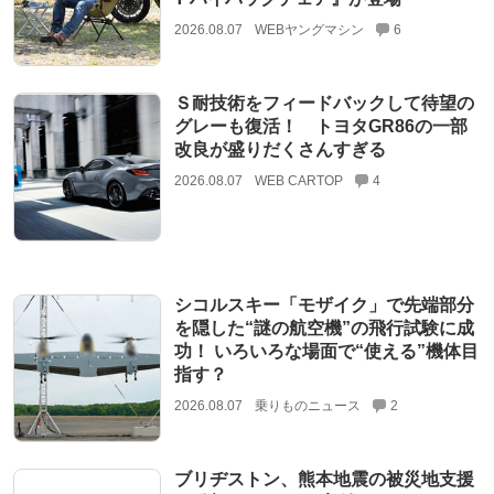
2026.08.07
WEBヤングマシン
6
Ｓ耐技術をフィードバックして待望の
グレーも復活！ トヨタGR86の一部
改良が盛りだくさんすぎる
2026.08.07
WEB CARTOP
4
シコルスキー「モザイク」で先端部分
を隠した“謎の航空機”の飛行試験に成
功！ いろいろな場面で“使える”機体目
指す？
2026.08.07
乗りものニュース
2
ブリヂストン、熊本地震の被災地支援