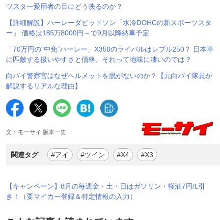
ツスター愛用者の目にどう映るのか？
【詳細解説】ハーレーダビッドソン「水冷DOHCの新スポーツスタ
ー」 価格は185万8000円～で9月以降納車予定
「70万円の“中免”ハーレー」X350のライバルはレブル250？ 日本車
に匹敵する扱いやすさと価格。それって地味に凄いのでは？
白バイ警察官はなぜヘルメットを脱がないのか？【元白バイ隊員が
解説するリアルな理由】
文：モーサイ 阪本一史
関連タグ
#アイ
#ツイン
#X4
#X3
【キャンペーン】8月の毎週金・土・日はガソリン・軽油7円/L引
き！（要マイカー登録＆特定情報の入力）