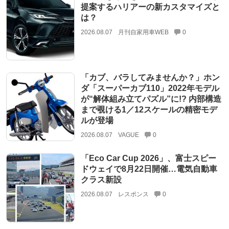
提案するハリアーの新カスタマイズと
は？
2026.08.07
月刊自家用車WEB
0
「カブ、バラしてみませんか？」ホン
ダ「スーパーカブ110」2022年モデル
が“解体組み立てパズル”に!? 内部構造
まで覗ける1／12スケールの精密モデ
ルが登場
2026.08.07
VAGUE
0
「Eco Car Cup 2026」、富士スピー
ドウェイで8月22日開催…電気自動車
クラス新設
2026.08.07
レスポンス
0