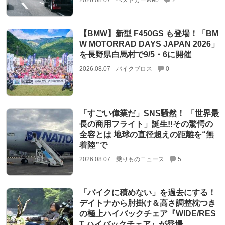
【BMW】新型 F450GS も登場！「BM
W MOTORRAD DAYS JAPAN 2026」
を長野県白馬村で9/5・6に開催
2026.08.07
バイクブロス
0
「すごい偉業だ」SNS騒然！ 「世界最
長の商用フライト」誕生!!その驚愕の
全容とは 地球の直径超えの距離を“無
着陸”で
2026.08.07
乗りものニュース
5
「バイクに積めない」を過去にする！
デイトナから肘掛け＆高さ調整枕つき
の極上ハイバックチェア『WIDE/RES
T ハイバックチェア』が登場