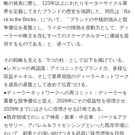
略の発表に際し、123年以上にわたりモーターサイクル業
界を定義してきたブランドの歴史を強調した。同氏は「Ba
ck to the Bricks」について、「ブランドの中核的強みと競
争優位を基盤とし、ライダーの情熱を原動力として、ディ
ーラーや株主を含むすべてのステークホルダーに価値を提
供するものである」と、述べている。
その戦略を支える「5つの柱」として以下を掲げている。
●レガシーの再認識：アイコニックなブランド力、多様な
収益チャネル、そして業界屈指のディーラーネットワーク
を成長の基盤として改めて位置づける。
●ディーラーネットワークへの再コミット：ディーラーを
重要な競争優位と捉え、2026年にその収益性を倍増させ、
2029年までにはさらに倍増させる計画である。
●既存領域でのシェア伸長：新車・中古車、パーツ＆アク
セサリー、アパレル＆ライセンシングといった既存市場に
おいて、顧客との深い結びつきを武器に販売増加を目指