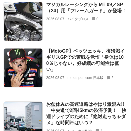
マジカルレーシングから MT-09／SP
（24）用「フレームガード」が登場！
2026.08.07
バイクブロス
0
【MotoGP】ベッツェッキ、復帰戦イ
ギリスGPでの苦戦を覚悟「身体は10
0％じゃない。好成績の可能性は低
い」
2026.08.07
motorsport.com 日本版
2
お盆休みの高速道路はやはり激混み!!
中央道で2回45kmの渋滞予測！ 快
適ドライブのために「絶対走っちゃダ
メ」な時間帯はいつ？
2026.08.07
ベストカーWeb
2