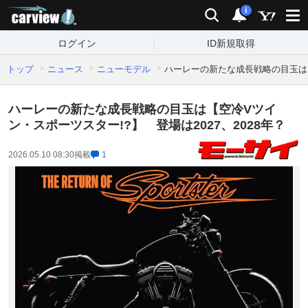
carview!
検索
通知
i
ログイン
ID新規取得
トップ
ニュース
ニューモデル
ハーレーの新たな成長戦略の目玉は【
ハーレーの新たな成長戦略の目玉は【空冷Vツイ
ン・スポーツスター!?】 登場は2027、2028年？
2026.05.10 08:30
掲載
1