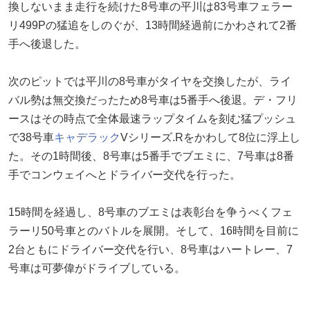
換しないまま走行を続けた8号車の平川は83号車フェラー
リ499Pの猛追をしのぐが、13時間経過前にかわされて2番
手へ後退した。
次のピットでは平川の8号車がタイヤを交換したが、ライ
バル勢は無交換だったため8号車は5番手へ後退。デ・フリ
ースはその時点で全体最速ラップタイムを刻む猛プッシュ
で38号車
キャデラック
Vシリーズ.Rをかわして8位に浮上し
た。その1時間後、8号車は5番手でブエミに、7号車は8番
手でコンウェイへとドライバー交代を行った。
15時間を経過し、8号車のブエミは表彰台を争うべくフェ
ラーリ50号車とのバトルを展開。そして、16時間を目前に
2台ともにドライバー交代を行い、8号車はハートレー、7
号車は可夢偉がドライブしている。