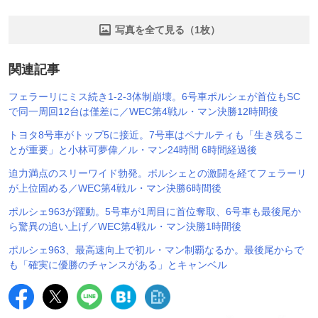
写真を全て見る（1枚）
関連記事
フェラーリにミス続き1-2-3体制崩壊。6号車ポルシェが首位もSC
で同一周回12台は僅差に／WEC第4戦ル・マン決勝12時間後
トヨタ8号車がトップ5に接近。7号車はペナルティも「生き残るこ
とが重要」と小林可夢偉／ル・マン24時間 6時間経過後
迫力満点のスリーワイド勃発。ポルシェとの激闘を経てフェラーリ
が上位固める／WEC第4戦ル・マン決勝6時間後
ポルシェ963が躍動。5号車が1周目に首位奪取、6号車も最後尾か
ら驚異の追い上げ／WEC第4戦ル・マン決勝1時間後
ポルシェ963、最高速向上で初ル・マン制覇なるか。最後尾からで
も「確実に優勝のチャンスがある」とキャンベル