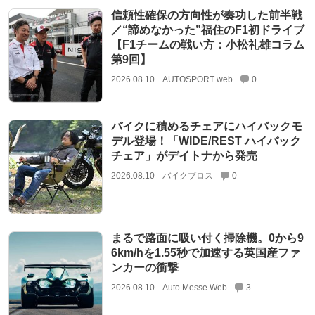
信頼性確保の方向性が奏功した前半戦
／“諦めなかった”福住のF1初ドライブ
【F1チームの戦い方：小松礼雄コラム
第9回】
2026.08.10
AUTOSPORT web
0
バイクに積めるチェアにハイバックモ
デル登場！「WIDE/REST ハイバック
チェア」がデイトナから発売
2026.08.10
バイクブロス
0
まるで路面に吸い付く掃除機。0から9
6km/hを1.55秒で加速する英国産ファ
ンカーの衝撃
2026.08.10
Auto Messe Web
3