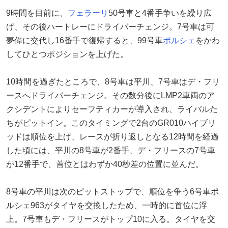
9時間を目前に、
フェラーリ
50号車と4番手争いを繰り広
げ、その後ハートレーにドライバーチェンジ。7号車は可
夢偉に交代し16番手で復帰すると、99号車
ポルシェ
をかわ
してひとつポジションを上げた。
10時間を過ぎたところで、8号車は平川、7号車はデ・フリ
ースへドライバーチェンジ。その数分後にLMP2車両のア
クシデントによりセーフティカーが導入され、ライバルた
ちがピットイン。このタイミングで2台のGR010ハイブリ
ッドは順位を上げ、レースが折り返しとなる12時間を経過
した頃には、平川の8号車が2番手、デ・フリースの7号車
が12番手で、首位とはわずか40秒差の位置に並んだ。
8号車の平川は次のピットストップで、順位を争う6号車ポ
ルシェ963がタイヤを交換したため、一時的に首位に浮
上。7号車もデ・フリースがトップ10に入る。タイヤを交