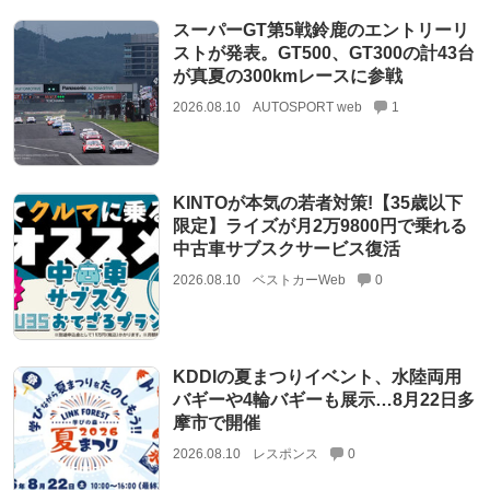
スーパーGT第5戦鈴鹿のエントリーリ
ストが発表。GT500、GT300の計43台
が真夏の300kmレースに参戦
2026.08.10
AUTOSPORT web
1
KINTOが本気の若者対策!【35歳以下
限定】ライズが月2万9800円で乗れる
中古車サブスクサービス復活
2026.08.10
ベストカーWeb
0
KDDIの夏まつりイベント、水陸両用
バギーや4輪バギーも展示…8月22日多
摩市で開催
2026.08.10
レスポンス
0