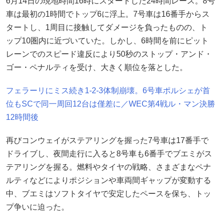
6月14日の現地時間16時にスタートした24時間レース。8号
車は最初の1時間でトップ6に浮上。7号車は16番手からス
タートし、1周目に接触してダメージを負ったものの、ト
ップ10圏内に近づいていた。しかし、6時間を前にピット
レーンでのスピード違反により50秒のストップ・アンド・
ゴー・ペナルティを受け、大きく順位を落とした。
フェラーリにミス続き1-2-3体制崩壊。6号車ポルシェが首
位もSCで同一周回12台は僅差に／WEC第4戦ル・マン決勝
12時間後
再びコンウェイがステアリングを握った7号車は17番手で
ドライブし、夜間走行に入ると8号車も6番手でブエミがス
テアリングを握る。燃料やタイヤの戦略、さまざまなペナ
ルティなどによりポジションや車両間ギャップが変動する
中、ブエミはソフトタイヤで安定したペースを保ち、トッ
プ争いに迫った。