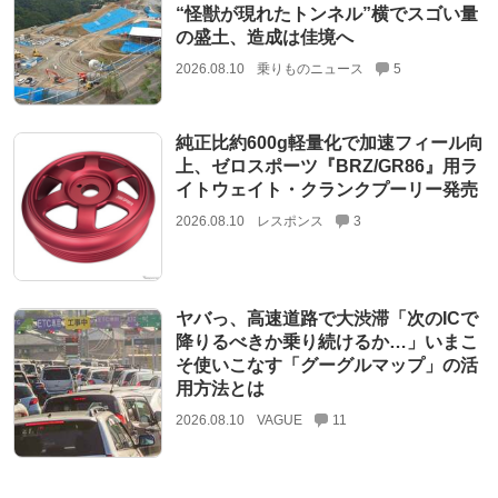
“怪獣が現れたトンネル”横でスゴい量
の盛土、造成は佳境へ
2026.08.10
乗りものニュース
5
純正比約600g軽量化で加速フィール向
上、ゼロスポーツ『BRZ/GR86』用ラ
イトウェイト・クランクプーリー発売
2026.08.10
レスポンス
3
ヤバっ、高速道路で大渋滞「次のICで
降りるべきか乗り続けるか…」いまこ
そ使いこなす「グーグルマップ」の活
用方法とは
2026.08.10
VAGUE
11