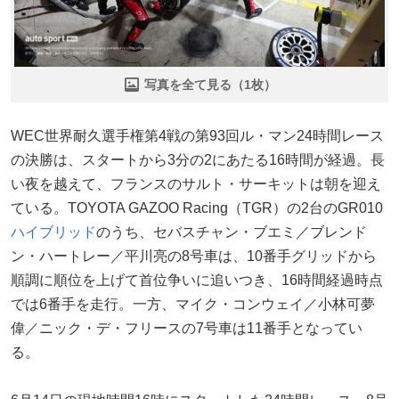
写真を全て見る（1枚）
WEC世界耐久選手権第4戦の第93回ル・マン24時間レース
の決勝は、スタートから3分の2にあたる16時間が経過。長
い夜を越えて、フランスのサルト・サーキットは朝を迎え
ている。TOYOTA GAZOO Racing（TGR）の2台のGR010
ハイブリッド
のうち、セバスチャン・ブエミ／ブレンド
ン・ハートレー／平川亮の8号車は、10番手グリッドから
順調に順位を上げて首位争いに追いつき、16時間経過時点
では6番手を走行。一方、マイク・コンウェイ／小林可夢
偉／ニック・デ・フリースの7号車は11番手となってい
る。