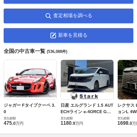
査定相場を調べる
新車を見積る
全国の中古車一覧
(536,088件)
ジャガー Fタイプクーペ 3.
日産 エルグランド 1.5 AUT
レクサス L
0
ECHライン e-4ORCE Gス
ョンL 4W
ペック 4WD
支払総額
支払総額
支払総額
475
1180
1698
.
0
.
9
.
0
万円
万円
万