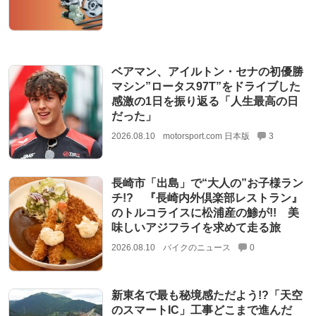
ベアマン、アイルトン・セナの初優勝
マシン”ロータス97T”をドライブした
感激の1日を振り返る「人生最高の日
だった」
2026.08.10
motorsport.com 日本版
3
長崎市「出島」で“大人の”お子様ラン
チ!? 『長崎内外倶楽部レストラン』
のトルコライスに松浦産の鯵が!! 美
味しいアジフライを求めて走る旅
2026.08.10
バイクのニュース
0
新東名で最も秘境感ただよう!?「天空
のスマートIC」工事どこまで進んだ