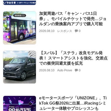
加賀周遊バス「キャン・バス1日
券」、モバイルチケットで発売…ジョ
ルダンの乗換案内アプリで購入可能
2026.08.10
レスポンス
0
【スバル】「ステラ」改良モデル発
表！ スマートアシストを強化、交差点
での衝突回避支援を拡充
2026.08.10
Auto Prove
0
eモータースポーツ「UNIZONE」、Ti
kTok GG祭2026に出展…iRacingシミ
ュレーター体験やプロレッスンも