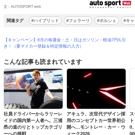
文：AUTOSPORT web
関連タグ
#ハイブリッド
#フェラーリ
#ポルシェ
#キ
【キャンペーン】8月の毎週金・土・日はガソリン・軽油7円/L引
き！（要マイカー登録＆特定情報の入力）
こんな記事も読まれています
社員ドライバーからラリーレ
アキュラ、次世代デザイン採
ス
イドの国内第一人者へ。三浦
用のコンセプトカー世界初公
ト
昂の道のりとトップカテゴリ
開へ…モントレー・カー・ウ
0
ーへの挑戦
ィーク2026
0