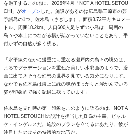
を魅了するこの地に、2026年4月「NOT A HOTEL SETOU
CHI」が
オープン
した。施設があるのは広島県三原市の芸
予諸島の1つ、佐木島（さぎしま）。面積8.72平方キロメー
トル、周囲18.2km、人口600人足らずの小島は、周囲の
島々や本土につながる橋が架かっていないこともあり、手
付かずの自然が多く残る。
「水平線のなかに幾重にも重なる瀬戸内の島々の眺めは、
まるでグラデーションを重ねた美しい水彩画のようで、漫
画に出てきそうな幻想の世界を見ている気分になります。
なかでも佐木島は海上に緑の塊がぽっかりと浮かんでいる
姿が印象的で強く記憶に残っています」
佐木島を見た時の第一印象をこのように語るのは、NOT A
HOTEL SETOUCHIの設計を担当したBIGの主宰、ビャル
ケ・インゲルスだ。施設のプランを立てるにあたり、彼が
注目したのはその特徴的な地形だ。