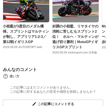
小椋藍が3度目のメダル獲
好調の小椋藍、リヤタイヤの
M
得。スプリントはマルティン
消耗に苦しむもスプリント2
ン
が制し、アプリリア1-2-3／
位！ ホルヘ・マルティンが
ー
第12戦イギリスGP
逃げ切り勝利｜MotoGPイギ
歩
リスGPスプリント
2026.08.09
AUTOSPORT web
20
2026.08.09
motorsport.com 日本版
みんなのコメント
使い方
この記事にはまだコメントがありません。
この記事に対するあなたの意見や感想を投稿しませんか？
この記事にコメントする