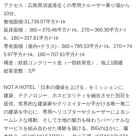
アクセス：広島県須波港近くの専用クルーザー乗り場から
10分。
敷地面積:31,739.07平方ﾒｰﾄﾙ
延床面積： 360＝370.46平方ﾒｰﾄﾙ、270＝360.30平方ﾒｰﾄ
ﾙ、180＝337.81平方ﾒｰﾄﾙ
専有面積（屋内+テラス)：360＝785.53平方ﾒｰﾄﾙ、270＝74
5.97平方ﾒｰﾄﾙ、180＝707.61平方ﾒｰﾄﾙ
構造：鉄筋コンクリート造（一部鉄骨造）、地上1階建
総客室数：3戸
NOT A HOTEL「日本の価値を上げる」をミッションに、
建築、テクノロジー、ホスピタリティを融合させた別荘を
提供。世界的な建築家やクリエイターが手がける唯一無二
の建築を中心に、専用ヘリコプターやクルーザーによるシ
ームレスな移動、そして土地の魅力を味わうパーソナルな
サービスを組み合わせた体験を届ける。BIGのほかに、藤