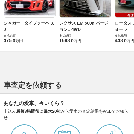
ジャガー Fタイプクーペ 3.
レクサス LM 500h バージ
ロータス 
0
ョンL 4WD
ォーラ
支払総額
支払総額
支払総額
475
1698
448
.
0
.
0
.
0
万円
万円
万
車査定を依頼する
あなたの愛車、今いくら？
申込み
最短3時間後
に
最大20社
から愛車の査定結果をWebでお知ら
せ！