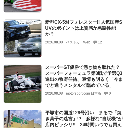
新型CX-5対フォレスター!! 人気国産S
UVのポイントは上質感か悪路性能
か？
2026.08.08
ベストカーWeb
12
スーパーGT優勝で憑き物も取れた？
スーパーフォーミュラ第8戦で予選Q3
進出の牧野任祐、表情も明るく「今ま
でと違うメンタルで臨めている」
2026.08.08
motorsport.com 日本版
0
平塚市の国道129号沿い まるで「焼
き菓子の迷宮」!? 多様な“自販機”が
店内ビッシリ!! 24時間いつでも買え