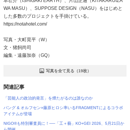
本壮介（ISHIGAKI EARTH）、片山正通（KITAKARUIZA
WA MASU）、SUPPOSE DESIGN（NASU）をはじめと
した多数のプロジェクトを手掛けている。
https://notahotel.com/
写真・大町晃平（W）
文・猪飼尚司
編集・遠藤加奈（GQ）
写真を全て見る（19枚）
関連記事
「芸能人の政治的発言」を煙たがるのは誰なのか
バング & オルフセン×藤原ヒロシ率いるFRAGMENTによるコラボ
アイテムが登場
NIGO®も特別審査員に！──「工＋藝」KO+GEI 2026、5月21日か
ら開催