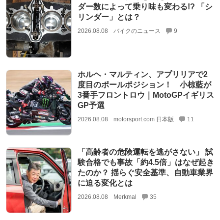
ダー数によって乗り味も変わる!? 「シ
リンダー」とは？
2026.08.08
バイクのニュース
9
ホルヘ・マルティン、アプリリアで2
度目のポールポジション！ 小椋藍が
3番手フロントロウ｜MotoGPイギリス
GP予選
2026.08.08
motorsport.com 日本版
11
「高齢者の危険運転を逃がさない」 試
験合格でも事故「約4.5倍」はなぜ起き
たのか？ 揺らぐ安全基準、自動車業界
に迫る変化とは
2026.08.08
Merkmal
35