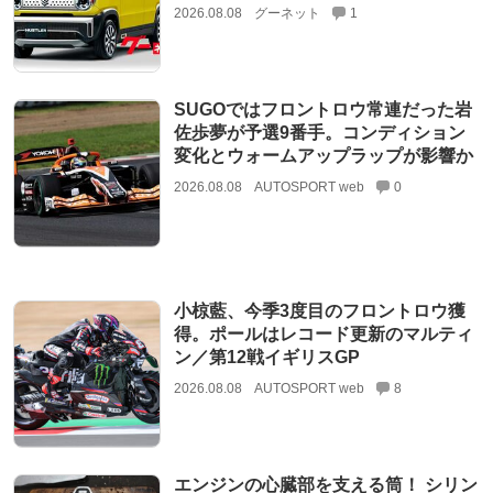
2026.08.08
グーネット
1
SUGOではフロントロウ常連だった岩
佐歩夢が予選9番手。コンディション
変化とウォームアップラップが影響か
2026.08.08
AUTOSPORT web
0
小椋藍、今季3度目のフロントロウ獲
得。ポールはレコード更新のマルティ
ン／第12戦イギリスGP
2026.08.08
AUTOSPORT web
8
エンジンの心臓部を支える筒！ シリン