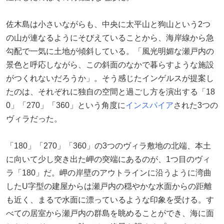
佐木島は小さいながらも、中央に太平山と狗山という2つ
の山が連なるようにそびえていることから、海岸線から急
勾配で一気に土地が傾斜している。「風光明媚な瀬戸内の
景色と呼応しながら、この斜面のなかで暮らすような施設
がつくれないだろうか」。そう感じたインゲルスが提案し
たのは、それぞれに独自の空間と過ごし方を演出する「18
0」「270」「360」という角度に
インスパイア
された3つの
ヴィラだった。
「180」「270」「360」の3つのヴィラ敷地の北端、本土
に向いて少し突き出た岬の突端にあるのが、1つ目のヴィ
ラ「180」だ。岬の岸壁のアウトラインに沿うように湾曲
したU字型の建屋からは瀬戸内の穏やかな水面からの距離
も近く、まるで水面に漂っているような印象を受ける。す
べての居室から瀬戸内の群島を眺めることができ、海に面