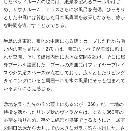
したベッドルームの脇には、絶景を望めるプールをはじ
め、サウナルーム、テラスさらに水風呂を完備。ひっそり
とした中庭には苔むした日本風庭園を散策しながら、静か
な時間を過ごすことができる。
半島の北東部、敷地の中腹にある緩くカーブした丘から瀬
戸内の海を見渡す「270」は、開口のすべてが海景に包ま
れた空間。そして建物内部に大きな空間を設け、そこに屋
外プールを設置した。プールの周囲にはファイヤープレイ
スや外気浴スペースが点在しており、広々としたリビング
ダイニングにいると周囲一帯を水の風景にそっと包まれて
いるようにさえ感じる。
敷地を登った先の丘の頂上にあるのが「360」だ。土地の
特徴を活かしたリング状のヴィラからは、ぐるり360度の
眺望を独り占め。存分に絶景が堪能できるようにと、居室
の開口は床から天井までの大きなガラス窓を採用した。さ