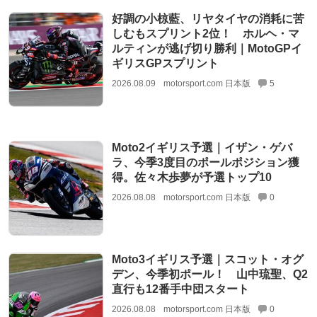
好調の小椋藍、リヤタイヤの消耗に苦
しむもスプリント2位！ ホルヘ・マ
ルティンが逃げ切り勝利｜MotoGPイ
ギリスGPスプリント
2026.08.09
motorsport.com 日本版
5
Moto2イギリス予選｜イザン・ゲバ
ラ、今季3度目のポールポジション獲
得。佐々木歩夢が予選トップ10
2026.08.08
motorsport.com 日本版
0
Moto3イギリス予選｜スコット・オグ
デン、今季初ポール！ 山中琉聖、Q2
直行も12番手中団スタート
2026.08.08
motorsport.com 日本版
0