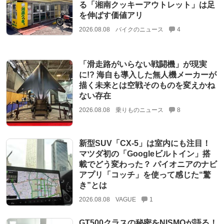
る「湘南クッキーアウトレット」は足
を伸ばす価値アリ
2026.08.08
バイクのニュース
4
「滑走路がいらない戦闘機」が現実
に!? 海自も導入した無人機メーカーが
描く未来とは空戦そのものを変えかね
ない存在
2026.08.08
乗りものニュース
8
新型SUV「CX-5」は室内にも注目！
マツダ初の「Googleビルトイン」搭
載でどう変わった？ パイオニアのナビ
アプリ「コッチ」を使って感じた“驚
き”とは
2026.08.08
VAGUE
1
GT500クラスの秘密をNISMOが語る！