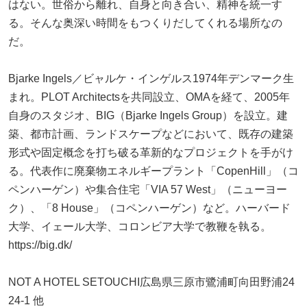
はない。世俗から離れ、自身と向き合い、精神を統一す
る。そんな奥深い時間をもつくりだしてくれる場所なの
だ。
Bjarke Ingels／ビャルケ・インゲルス1974年デンマーク生
まれ。PLOT Architectsを共同設立、OMAを経て、2005年
自身のスタジオ、BIG（Bjarke Ingels Group）を設立。建
築、都市計画、ランドスケープなどにおいて、既存の建築
形式や固定概念を打ち破る革新的なプロジェクトを手がけ
る。代表作に廃棄物エネルギープラント「CopenHill」（コ
ペンハーゲン）や集合住宅「VIA 57 West」（ニューヨー
ク）、「8 House」（コペンハーゲン）など。ハーバード
大学、イェール大学、コロンビア大学で教鞭を執る。
https://big.dk/
NOT A HOTEL SETOUCHI広島県三原市鷺浦町向田野浦24
24-1 他