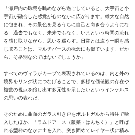
「瀬戸内の環境を眺めながら過ごしていると、大宇宙と小
宇宙が融合した感覚が心のなかに広がります。雄大な自然
に包まれ、その景色を見るうちに自己と向き合うようにな
る。過去でもなく、未来でもなく、いまという時間の流れ
を感じ取りながら、思いを巡らす。日常とは違う一瞬を感
じ取ることは、マルチバースの概念にも似ています。だか
らこそ格別なのではないでしょうか」
すべてのヴィラがカーブで表現されているのは、内と外の
境界をリング状につなげることで、多様な価値観の存在や
複数の視点を醸し出す多元性を示したいというインゲルス
の思いの表れだ。
そのために曲面のガラス引き戸をポルトガルから特注で輸
入したほか、「ラムドアース（版築・はんちく）」と呼ば
れる型枠のなかに土を入れ、突き固めてレイヤー状に積み