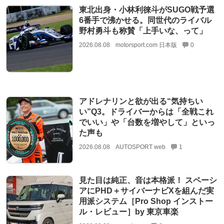
東北出身・小林利徠斗がSUGO戦予選
6番手で沸かせる。同世代のライバル
野村勇斗も称賛「上手いな、って」
2026.08.08
motorsport.com 日本版
0
アドレナリンと欲が出る“気持ちい
い”Q3。ドライバーからは「全戦これ
でいい」や「台数を増やして」といっ
た声も
2026.08.08
AUTOSPORT web
1
見た目は純正、音は本格派！ スペーシ
アにPHD＋サイバーナビXを組んだ実
用派システム［Pro Shop インストー
ル・レビュー］by 東京車楽