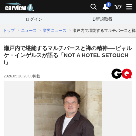
carview!
検索
通知
i
ログイン
ID新規取得
トップ
ニュース
業界ニュース
瀬戸内で堪能するマルチバースと禅の精神
瀬戸内で堪能するマルチバースと禅の精神──ビャル
ケ・インゲルスが語る「NOT A HOTEL SETOUCH
I」
2026.05.20 20:00
掲載