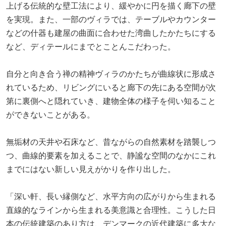
上げる伝統的な壁工法により、緩やかに円を描く廊下の壁
を実現。また、一部のヴィラでは、テーブルやカウンター
などの什器も建屋の曲面に合わせた湾曲したかたちにする
など、ディテールにまでとことんこだわった。
自分と向き合う禅の精神ヴィラのかたちが曲線状に形成さ
れているため、リビングにいると廊下の先にある空間が次
第に裏側へと隠れていき、建物全体の様子を伺い知ること
ができないことがある。
無垢材の天井や石床など、昔ながらの自然素材を踏襲しつ
つ、曲線的要素を加えることで、静謐な空間のなかにこれ
までにはない新しい見えがかりを作り出した。
「深い軒、長い縁側など、水平方向の広がりから生まれる
直線的なラインから生まれる美意識と合理性。こうした日
本の伝統建築のあり方は、デンマークの近代建築に多大な