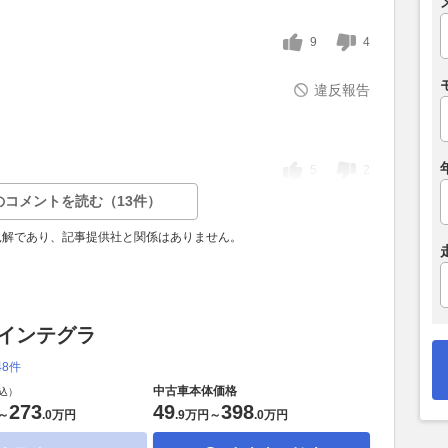
9
4
違反報告
5
2
のコメントを読む（13件）
見解であり、記事提供社と関係はありません。
 インテグラ
48件
中古車本体価格
込）
273
49
398
～
.
0万円
.
9万円
～
.
0万円