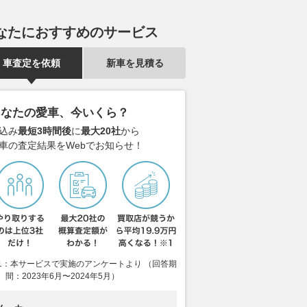
なたにおすすめのサービス
車査定を依頼
新車を見積る
GT優勝で憑き物も取
平塚市の国道129号沿い まる
「滑走路がい
スーパーフォーミュラ
で「焼き菓子の迷宮」!? 多様
現実に!? 海
あなたの愛車、今いくら？
予選Q3進出の牧野任
な“自販機”が店内ビッシリ!!
機メーカーが
込み
最短3時間後
に
最大20社
から
も明るく「今までと違
24時間いつでも買える「湘南ク
そのものを変
車の査定結果をWebでお知らせ！
ルで臨めている」
ッキーアウトレット」は足を伸
2026.08.08
乗り
ばす価値アリ
motorsport.com 日本版
2026.08.08
バイクのニュース
1：本サービスで実施のアンケートより （回答期
間：2023年6月〜2024年5月）