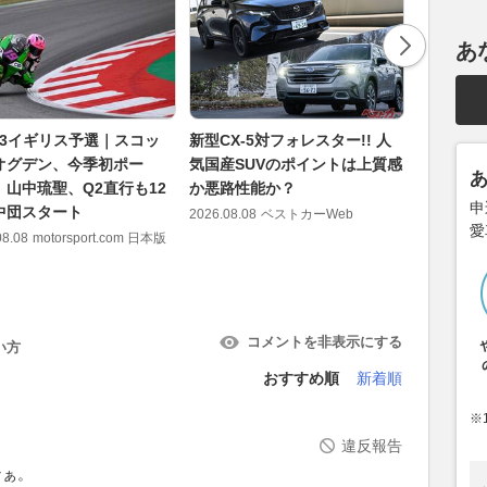
あ
to3イギリス予選｜スコッ
新型CX-5対フォレスター!! 人
スーパー
オグデン、今季初ポー
気国産SUVのポイントは上質感
れた？ 
 山中琉聖、Q2直行も12
か悪路性能か？
第8戦で
申
中団スタート
祐、表情
2026.08.08
ベストカーWeb
愛
うメンタ
08.08
motorsport.com 日本版
2026.08.08
コメントを非表示にする
い方
おすすめ順
新着順
※
違反報告
なぁ。