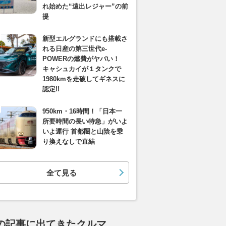
れ始めた“遠出レジャー”の前
提
新型エルグランドにも搭載さ
れる日産の第三世代e-
POWERの燃費がヤバい！
キャシュカイが１タンクで
1980kmを走破してギネスに
認定!!
950km・16時間！「日本一
所要時間の長い特急」がいよ
いよ運行 首都圏と山陰を乗
り換えなしで直結
全て見る
の記事に出てきたクルマ