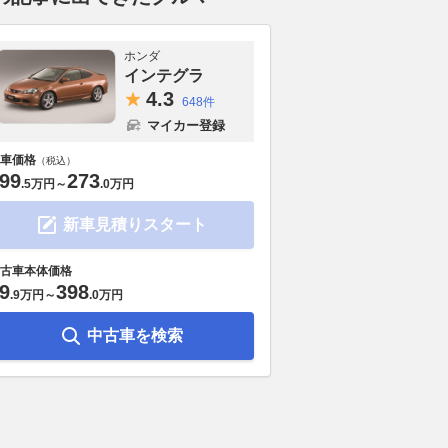
ホンダ
インテグラ
4.
3
648件
マイカー登録
車価格
（税込）
99
273
.
5万円
～
.
0万円
新車見積りスタート
古車本体価格
9
398
.
9万円
～
.
0万円
中古車を検索