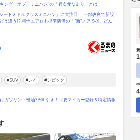
た“キング・オブ・ミニバン”の「異次元な走り」とは
3列シートミドルクラスミニバン」に大注目！ 一部改良で新設
どう違う!? 精悍エアロも標準装備の「“新”ノア S-X」どん
新
1
#SUV
#レイ
#シビック
中
4
はガソリン・軽油7円/L引き！（要マイカー登録＆特定情報
す