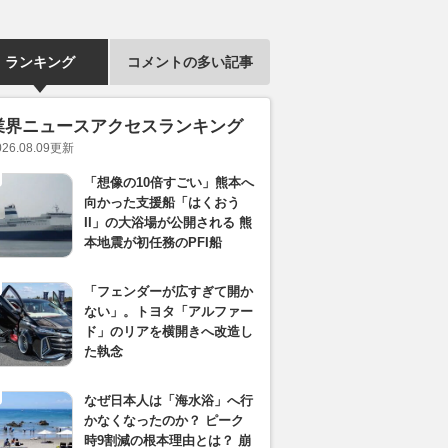
ランキング
コメントの多い記事
業界ニュースアクセスランキング
026.08.09
更新
「想像の10倍すごい」熊本へ
向かった支援船「はくおう
II」の大浴場が公開される 熊
本地震が初任務のPFI船
「フェンダーが広すぎて開か
ない」。トヨタ「アルファー
ド」のリアを横開きへ改造し
た執念
なぜ日本人は「海水浴」へ行
かなくなったのか？ ピーク
時9割減の根本理由とは？ 崩