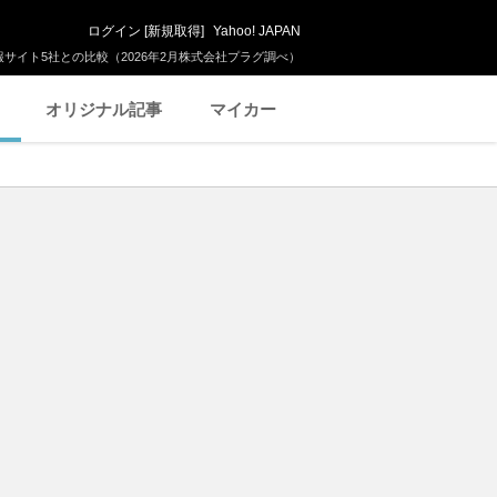
ログイン
[
新規取得
]
Yahoo! JAPAN
サイト5社との比較（2026年2月株式会社プラグ調べ）
オリジナル記事
マイカー