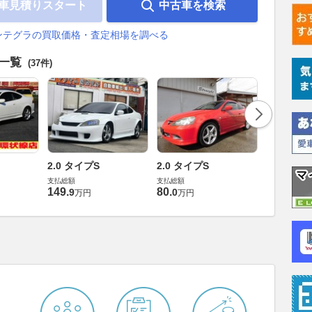
車見積りスタート
中古車を検索
ンテグラの買取価格・査定相場を調べる
車一覧
(37件)
2.0 タイプS
2.0 タイプS
2.0 タイプ
支払総額
支払総額
支払総額
149
.
80
.
129
.
9
0
0
万円
万円
万円