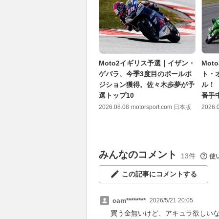
Moto2イギリス予選｜イザン・
Mo
ゲバラ、今季3度目のポールポ
ト・
ジション獲得。佐々木歩夢が予
ル！
選トップ10
番手
2026.08.08
motorsport.com 日本版
2026.
みんなのコメント
13件
使
この記事にコメントする
cam********
2026/5/21 20:05
買う金無いけど、アキュラ欲しい