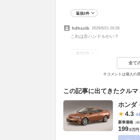
返信2件
hdhsclb
2026/5/21 20:26
これは左ハンドルかい？
返信2件
全て
※コメントは個人の
この記事に出てきたクルマ
ホンダ
4.
3
6
新車価格
（税
199
.
5万円