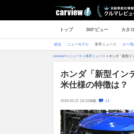
トップ
360°ビュー
カタ
総合
ニューモデル
業界ニュース
カー用
carview!
>
ニュース
>
業界ニュース
>
ホンダ「新型イ
ホンダ「新型イン
米仕様の特徴は？
2026.05.21 18:10
掲載
13