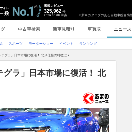
掲載レビュー
325,962
件
時点
※新車カタログのある自動車総合情報
2026.08.09
ログ
中古車検索
新車見積り
車買取
ニュース
品
スポーツ
モーターショー
イベント
ランキング
ンテグラ」日本市場に復活！ 北米仕様の特徴は？
テグラ」日本市場に復活！ 北