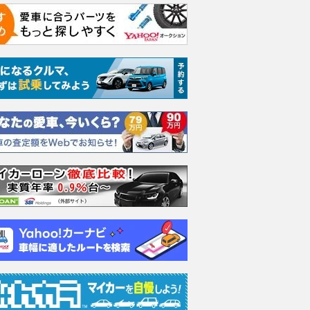
S
2.0 タイプS
2.0 タイプS
2.0 
支払総額
支払総額
支払総額
139
.
175
.
88
.
6
6
0
万円
万円
万