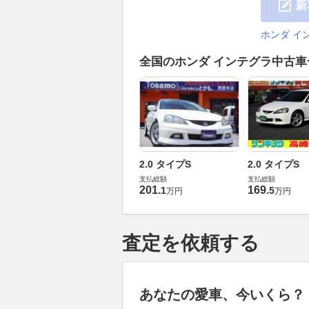
新
ホンダ イ
全国のホンダ インテグラ中古
2.0 タイプS
2.0 タイプS
支払総額
支払総額
201
.
169
.
1
5
万円
万円
査定を依頼する
あなたの愛車、今いくら？