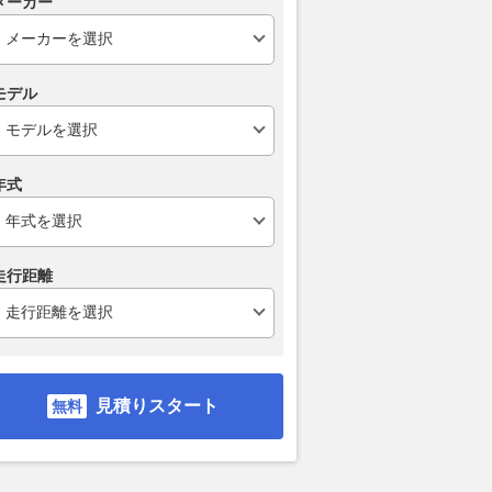
メーカー
モデル
年式
走行距離
見積りスタート