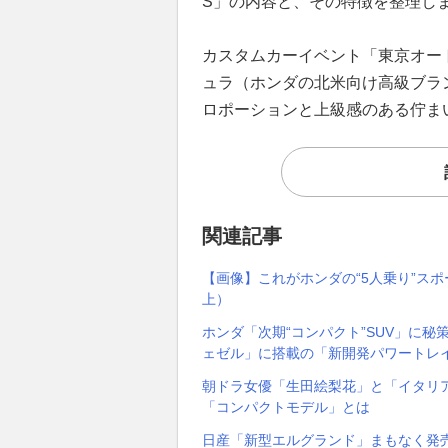
S」の内容と、その特徴を整理し
カスタムカーイベント「東京オート
ュラ（ホンダの北米向け高級ブラ
ロポーションと上級感のある佇ま
関連記事
【画像】これがホンダの“5人乗り”ス
上）
ホンダ「次期“コンパクト”SUV」に秘策
ェゼル」に搭載の「新開発パワートレ
朝ドラ女優「生田絵梨花」と「イタリア
「コンパクトモデル」とは
日産「新型エルグランド」まもなく発売