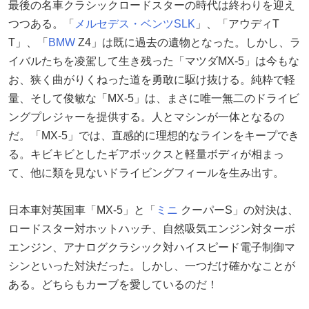
最後の名車クラシックロードスターの時代は終わりを迎え
つつある。「
メルセデス・ベンツSLK
」、「アウディT
T」、「
BMW
Z4」は既に過去の遺物となった。しかし、ラ
イバルたちを凌駕して生き残った「マツダMX-5」は今もな
お、狭く曲がりくねった道を勇敢に駆け抜ける。純粋で軽
量、そして俊敏な「MX-5」は、まさに唯一無二のドライビ
ングプレジャーを提供する。人とマシンが一体となるの
だ。「MX-5」では、直感的に理想的なラインをキープでき
る。キビキビとしたギアボックスと軽量ボディが相まっ
て、他に類を見ないドライビングフィールを生み出す。
日本車対英国車「MX-5」と「
ミニ
クーパーS」の対決は、
ロードスター対ホットハッチ、自然吸気エンジン対ターボ
エンジン、アナログクラシック対ハイスピード電子制御マ
シンといった対決だった。しかし、一つだけ確かなことが
ある。どちらもカーブを愛しているのだ！