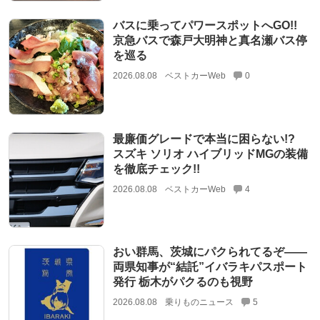
バスに乗ってパワースポットへGO!!
京急バスで森戸大明神と真名瀬バス停
を巡る
2026.08.08
ベストカーWeb
0
最廉価グレードで本当に困らない!?
スズキ ソリオ ハイブリッドMGの装備
を徹底チェック!!
2026.08.08
ベストカーWeb
4
おい群馬、茨城にパクられてるぞ――
両県知事が“結託”イバラキパスポート
発行 栃木がパクるのも視野
2026.08.08
乗りものニュース
5