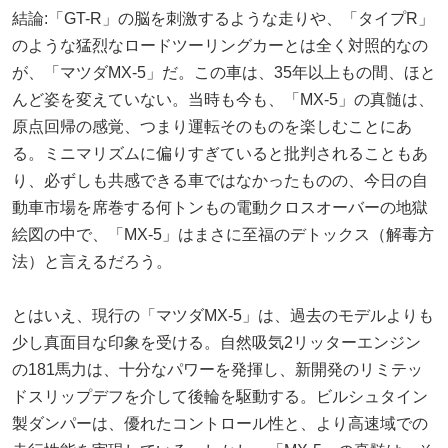
結論:「GT-R」の脳を刺激するような走りや、「タイプR」
のような猛烈なロードツーリングカーとは全く対照的なの
が、「マツダMX-5」だ。この車は、35年以上もの間、ほと
んど姿を変えていない。当時も今も、「MX-5」の真髄は、
原点回帰の感覚、つまり運転そのものを楽しむことにあ
る。ミニマリズムに偏りすぎていると批判されることもあ
り、必ずしも共感できる車ではなかったものの、今日の自
動車市場を席巻する何トンもの電動クロスオーバーの地獄
絵図の中で、「MX-5」はまさに至福のデトックス（解毒方
法）と言えるだろう。
とはいえ、現行の「マツダMX-5」は、過去のモデルよりも
少し真面目な印象を受ける。自然吸気2リッターエンジン
の181馬力は、十分なパワーを発揮し、新開発のリミテッ
ドスリップデフを介して後輪を駆動する。ビルシュタイン
製ダンパーは、優れたコントロール性と、より高速域での