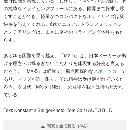
走行性能を実現している。しかし、「MX-5」の真髄は、そ
の純粋なドライビングフィールにある。限界まで探求し尽
くすことができ、軽量かつコンパクトなボディサイズは爽
快感を与えてくれる。6速マニュアルトランスミッション
とステアリングは、まさに至福のドライビング体験をもた
らす。
あらゆる困難を乗り越え、「MX-5」は、日本メーカーが掲
げる理念への揺るぎないこだわりを体現する好例と言える
だろう。「MX-5」は軽量で、原点回帰的な
スポーツカー
で
あり、マツダが許す限り、その精神は受け継がれていくだ
ろう。次世代「MX-5（NE）」の登場を我々は待ち焦がれ
ている。
Text: Konstantin SeligerPhoto: Tom Salt / AUTO BILD
写真を全て見る（8枚）