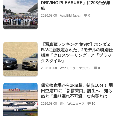
DRIVING PLEASURE」に208台が集
結
2026.08.08
AutoBild Japan
0
【写真蔵ランキング 第9位】ホンダ Z
R-Vに新設定された、2モデルの特別仕
様車「クロスツーリング」と「ブラッ
クスタイル」
2026.08.08
Webモーターマガジン
0
保安検査場から1km超、徒歩16分！ 羽
田空港T1に「新搭乗口」誕生へ…知ら
ぬと「乗り遅れ不可避」な内容とは
2026.08.08
乗りものニュース
10