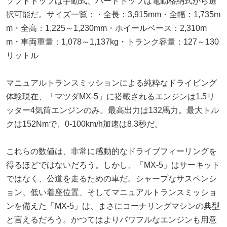
ソフトトップは手動式、ハードトップは電動格納式から選
択可能だ。サイズ一覧：・全長：3,915mm・全幅：1,735m
m・全高：1,225～1,230mm・ホイールベース：2,310m
m・車両重量：1,078～1,137kg・トランク容量：127～130
リットル
マニュアルトランスミッションによる純粋なドライビング
体験現在、「マツダMX-5」に搭載されるエンジンは1.5リ
ッター4気筒エンジンのみ。最高出力は132馬力。最大トル
クは152Nmで、0-100km/h加速は8.3秒だ。
これらの数値は、非常に感動的なドライブフィーリングを
得るほどではないだろう。しかし、「MX-5」はサーキット
ではなく、公道を走るための車だ。シャープなサスペンシ
ョン、低い着座位置、そしてマニュアルトランスミッショ
ンを備えた「MX-5」は、まさにコーナリングマシンの典型
と言えるだろう。かつてはよりパワフルなエンジンも用意