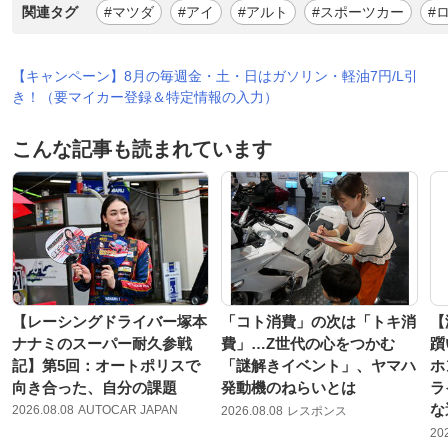
関連タグ
#マツダ
#アイ
#アルト
#スポーツカー
#
【キャンペーン】8月の毎週金・土・日はガソリン・軽油7円/L引
き！（要マイカー登録＆特定情報の入力）
こんな記事も読まれています
【レーシングドライバー塚本
「コト消費」の次は「トキ消
【
ナナミのスーパー耐久参戦
費」…Z世代の心をつかむ
躓
記】第5回：オートポリスで
「謎解きイベント」、ヤマハ
ホ
向き合った、自分の課題
発動機のねらいとは
ラ
な
2026.08.08
AUTOCAR JAPAN
2026.08.08
レスポンス
20