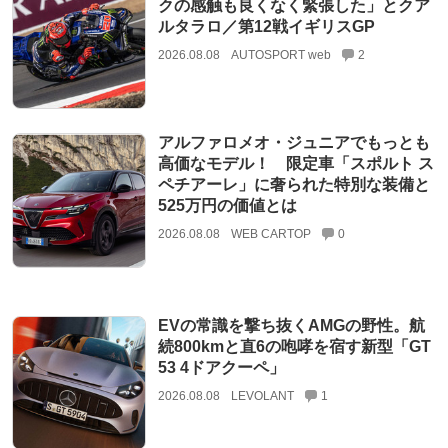
クの感触も良くなく緊張した」とクア
ルタラロ／第12戦イギリスGP
2026.08.08
AUTOSPORT web
2
アルファロメオ・ジュニアでもっとも
高価なモデル！ 限定車「スポルト ス
ペチアーレ」に奢られた特別な装備と
525万円の価値とは
2026.08.08
WEB CARTOP
0
EVの常識を撃ち抜くAMGの野性。航
続800kmと直6の咆哮を宿す新型「GT
53 4ドアクーペ」
2026.08.08
LEVOLANT
1