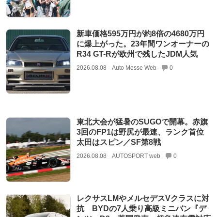
新車価格595万円が約8倍の4680万円
に爆上がった。23年間ワンオーナーの
R34 GT-Rが欧州で残したJDM人気
2026.08.08
Auto Messe Web
0
東北大会が猛暑のSUGOで開幕。赤旗
3回のFP1は野尻が最速、ランク首位
太田はスピン／SF第8戦
2026.08.08
AUTOSPORT web
0
レクサスLMやメルセデスVクラスに対
抗 BYDの7人乗り高級ミニバン『デ