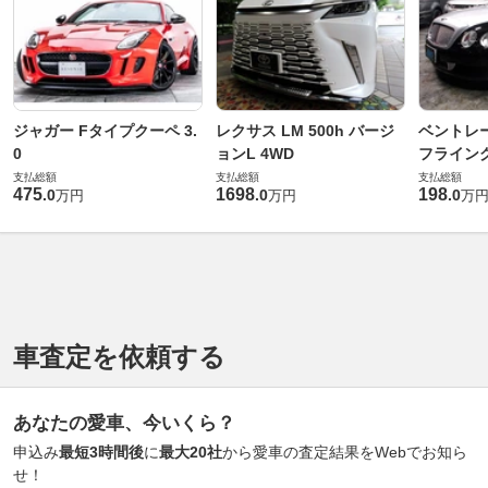
ジャガー Fタイプクーペ 3.
レクサス LM 500h バージ
ベントレ
0
ョンL 4WD
フライングス
支払総額
支払総額
支払総額
475
1698
198
.
0
.
0
.
0
万円
万円
万
車査定を依頼する
あなたの愛車、今いくら？
申込み
最短3時間後
に
最大20社
から愛車の査定結果をWebでお知ら
せ！