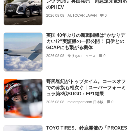
ンツァD9』英国発売 超急速充電対応
のPHEV
2026.08.08
AUTOCAR JAPAN
0
英国 40年ぶりの新戦闘機は“かなりデ
カい!?”実証機の一部公開！ 日伊との
GCAPにも繋がる機体
2026.08.08
乗りものニュース
0
野尻智紀がトップタイム。コースオフ
での赤旗も相次ぐ｜スーパーフォーミ
ュラ第8戦SUGO：FP1結果
2026.08.08
motorsport.com 日本版
0
TOYO TIRES、鈴鹿開催の「PROXES