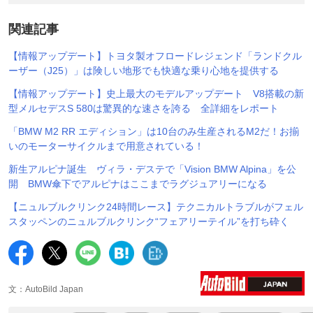
関連記事
【情報アップデート】トヨタ製オフロードレジェンド「ランドクル
ーザー（J25）」は険しい地形でも快適な乗り心地を提供する
【情報アップデート】史上最大のモデルアップデート V8搭載の新
型メルセデスS 580は驚異的な速さを誇る 全詳細をレポート
「BMW M2 RR エディション」は10台のみ生産されるM2だ！お揃
いのモーターサイクルまで用意されている！
新生アルピナ誕生 ヴィラ・デステで「Vision BMW Alpina」を公
開 BMW傘下でアルピナはここまでラグジュアリーになる
【ニュルブルクリンク24時間レース】テクニカルトラブルがフェル
スタッペンのニュルブルクリンク“フェアリーテイル”を打ち砕く
文：AutoBild Japan