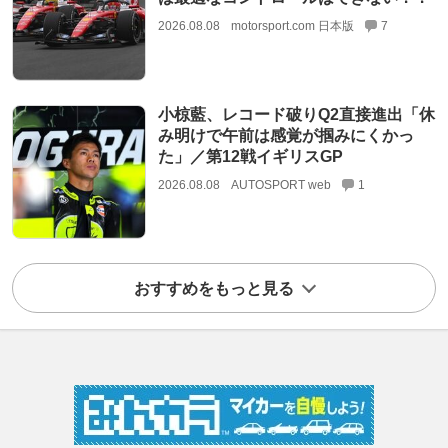
2026.08.08
motorsport.com 日本版
7
小椋藍、レコード破りQ2直接進出「休
み明けで午前は感覚が掴みにくかっ
た」／第12戦イギリスGP
2026.08.08
AUTOSPORT web
1
おすすめをもっと見る