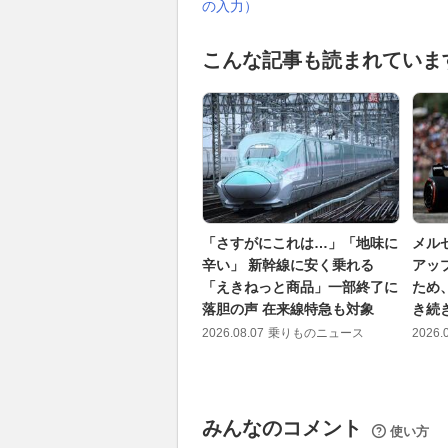
の入力）
こんな記事も読まれていま
「さすがにこれは…」「地味に
メル
辛い」 新幹線に安く乗れる
アッ
「えきねっと商品」一部終了に
ため
落胆の声 在来線特急も対象
き続
2026.08.07
乗りものニュース
2026.
みんなのコメント
使い方