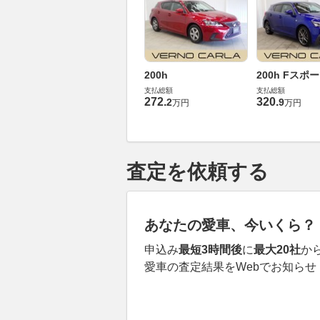
200h
200h Fスポ
支払総額
支払総額
272
.
320
.
2
9
万円
万円
査定を依頼する
あなたの愛車、今いくら？
申込み
最短3時間後
に
最大20社
か
愛車の査定結果をWebでお知らせ