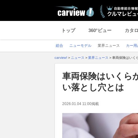
トップ
360°ビュー
カタ
総合
ニューモデル
業界ニュース
カー用
carview!
>
ニュース
>
業界ニュース
>
車両保険はいく
車両保険はいくら
い落とし穴とは
2026.01.04 11:00
掲載