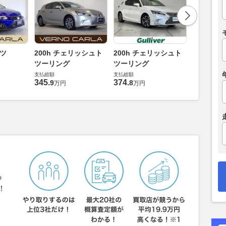
200h 
ーツ
200h チェリッシュト
200h チェリッシュト
ツーリン
ツーリング
ツーリング
支払総額
支払総額
支払総額
364
.
8
万円
345
.
374
.
9
8
万円
万円
ら
！