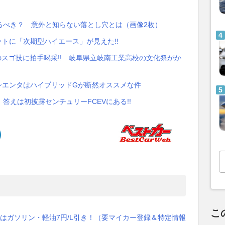
るべき？ 意外と知らない落とし穴とは（画像2枚）
ットに「次期型ハイエース」が見えた!!
のスゴ技に拍手喝采!! 岐阜県立岐南工業高校の文化祭がか
 シエンタはハイブリッドGが断然オススメな件
答えは初披露センチュリーFCEVにある!!
こ
はガソリン・軽油7円/L引き！（要マイカー登録＆特定情報