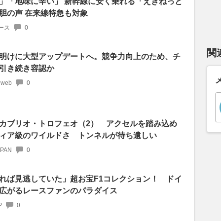
」「地味に辛い」 新幹線に安く乗れる「えきねっと
胆の声 在来線特急も対象
ース
0
関
明けに大型アップデートへ。競争力向上のため、チ
引き続き容認か
 web
0
カブリオ・トロフェオ（2） アクセルを踏み込め
ィア級のワイルドさ トンネルが待ち遠しい
APAN
0
れば見逃していた」超お宝F1コレクション！ ドイ
広がるレースファンのパラダイス
P
0