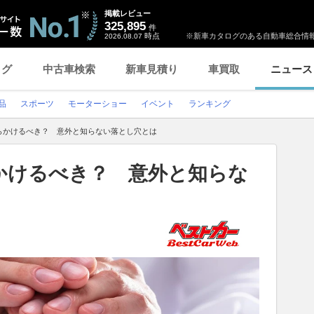
掲載レビュー
325,895
件
時点
※新車カタログのある自動車総合情報
2026.08.07
ログ
中古車検索
新車見積り
車買取
ニュース
品
スポーツ
モーターショー
イベント
ランキング
らかけるべき？ 意外と知らない落とし穴とは
かけるべき？ 意外と知らな