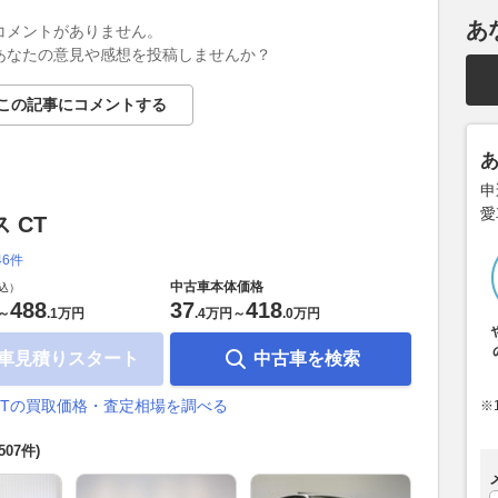
あ
コメントがありません。
あなたの意見や感想を投稿しませんか？
この記事にコメントする
申
愛
 CT
46件
中古車本体価格
込）
488
37
418
～
.
1万円
.
4万円
～
.
0万円
車見積りスタート
中古車を検索
CTの買取価格・査定相場を調べる
※
(507件)