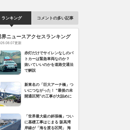
ランキング
コメントの多い記事
業界ニュースアクセスランキング
026.08.07
更新
赤灯だけでサイレンなしのパ
トカーは緊急車両なのか？
抜いていいのかを道路交通法
で解説
新東名の「巨大アーチ橋」つ
いにつながった！ “最後の未
開通区間”の工事が大詰めに
「世界最大級の斜張橋」つい
に基礎工事はじまる 阪高湾
岸線が「海を渡る区間」 海