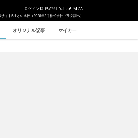
ログイン
[
新規取得
]
Yahoo! JAPAN
サイト5社との比較（2026年2月株式会社プラグ調べ）
オリジナル記事
マイカー