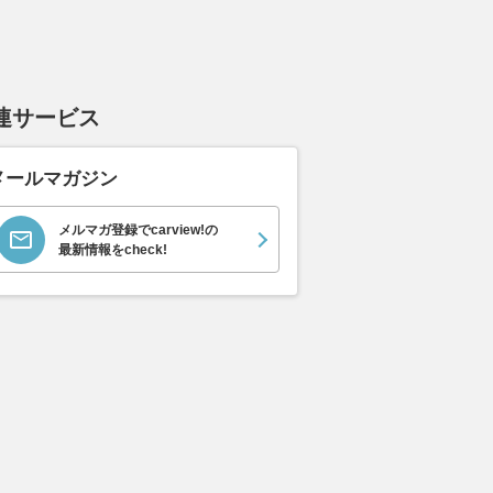
連サービス
メールマガジン
メルマガ登録でcarview!の
最新情報をcheck!