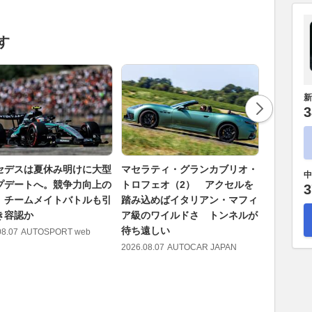
す
新
3
セデスは夏休み明けに大型
マセラティ・グランカブリオ・
「妻のひ
中
プデートへ。競争力向上の
トロフェオ（2） アクセルを
ていた」
3
、チームメイトバトルも引
踏み込めばイタリアン・マフィ
ン！ ド
き容認か
ア級のワイルドさ トンネルが
広がるレ
待ち遠しい
ス
08.07
AUTOSPORT web
2026.08.07
AUTOCAR JAPAN
2026.08.07