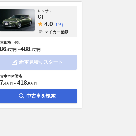
レクサス
CT
4.
0
446件
マイカー登録
車価格
（税込）
86
488
.
9万円
～
.
1万円
新車見積りスタート
と言がなければ見逃し
ロマンチックな4シーター・コ
3ナンバーだ
古車本体価格
超お宝F1コレクショ
ンバーチブル マセラティ・グ
日産ノート 
7
418
.
4万円
～
.
0万円
イツの博物館の２階に
ランカブリオ・トロフェオ
り4cmワイド
ースファンのパラダイ
（1） ディテールはMCエクス
2026.08.07
ベス
中古車を検索
トレーマの影響
WEB CARTOP
2026.08.07
AUTOCAR JAPAN