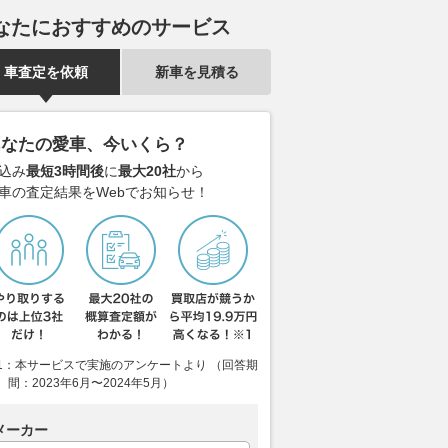
なたにおすすめのサービス
車査定を依頼
新車を見積る
あなたの愛車、今いくら？
込み
最短3時間後
に
最大20社
から
車の査定結果をWebでお知らせ！
1：本サービスで実施のアンケートより （回答期
間：2023年6月〜2024年5月）
メーカー