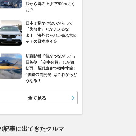
底から塔の上まで300m近く
に!?
日本で見かけないからって
「失敗作」とかナメるな
よ！ 海外じゃバカ売れ大ヒ
ットの日本車４台
新戦闘機「首がつながった」
日英伊 「空中分解」した独
仏西、新戦車まで頓挫寸前！
“国際共同開発”はこれからど
うなる？
全て見る
の記事に出てきたクルマ