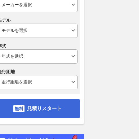
モデル
チェリッシュト
200h バージョンC
200h バージョンC
200h
グ
支払総額
支払総額
支払総額
356
.
367
.
431
.
9
3
2
万円
万円
年式
走行距離
見積りスタート