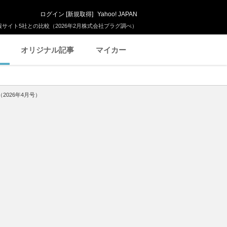
ログイン
[
新規取得
]
Yahoo! JAPAN
サイト5社との比較（2026年2月株式会社プラグ調べ）
オリジナル記事
マイカー
026年4月号）