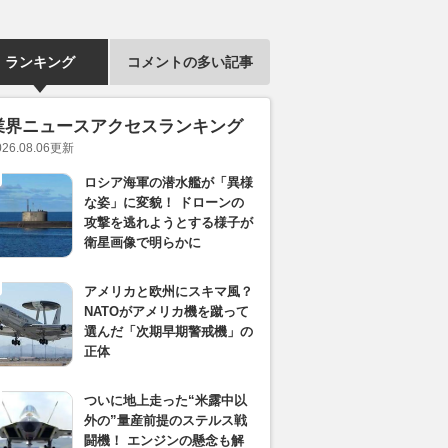
ランキング
コメントの多い記事
業界ニュースアクセスランキング
026.08.06
更新
ロシア海軍の潜水艦が「異様
な姿」に変貌！ ドローンの
攻撃を逃れようとする様子が
衛星画像で明らかに
アメリカと欧州にスキマ風？
NATOがアメリカ機を蹴って
選んだ「次期早期警戒機」の
正体
ついに地上走った“米露中以
外の”量産前提のステルス戦
闘機！ エンジンの懸念も解