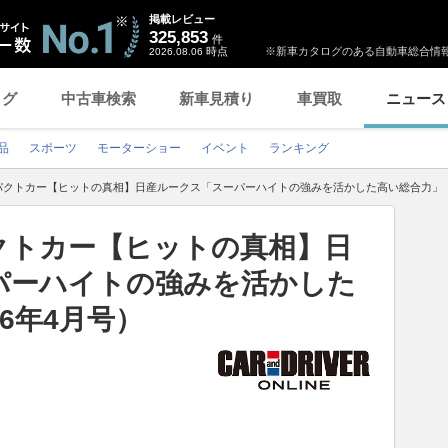
掲載レビュー
325,853
件
時点
※新車カタログのある自動車総合情報
2026.08.06
ログ
中古車検索
新車見積り
車買取
ニュース
品
スポーツ
モーターショー
イベント
ランキング
パクトカー【ヒットの真相】日産ルークス「スーパーハイトの強みを活かした高い総合力」（2
クトカー【ヒットの真相】日
パーハイトの強みを活かした
6年4月号）