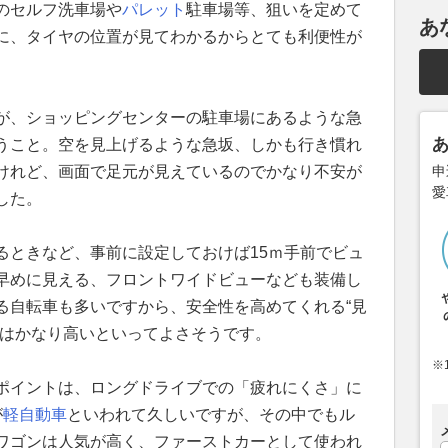
のセルフ洗車場や
パレット
駐車場等、狙いを定めて
あ
に、タイヤの位置が見てわかるからとても利便性が
が、ショッピングセンターの駐車場にあるような急
うこと。空を見上げるような急坂、しかも行き慣れ
けれど、画面で足元が見えているのでかなり不安が
申
愛
した。
るときなど、事前に設定しておけば15ｍ手前でビュ
早めに見える、フロントワイドビューなども装備し
る自転車も多いですから、安全性を高めてくれる“見
ーはかなり高いといってよさそうです。
※
ポイントは、ロングドライブでの「疲れにくさ」に
が
軽自動車
といわれて久しいですが、その中でもル
ワゴンは人気が高く、ファーストカーとして使われ