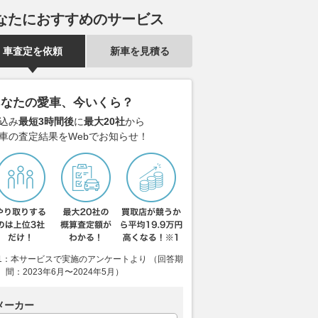
なたにおすすめのサービス
車査定を依頼
新車を見積る
あなたの愛車、今いくら？
込み
最短3時間後
に
最大20社
から
車の査定結果をWebでお知らせ！
1：本サービスで実施のアンケートより （回答期
間：2023年6月〜2024年5月）
メーカー