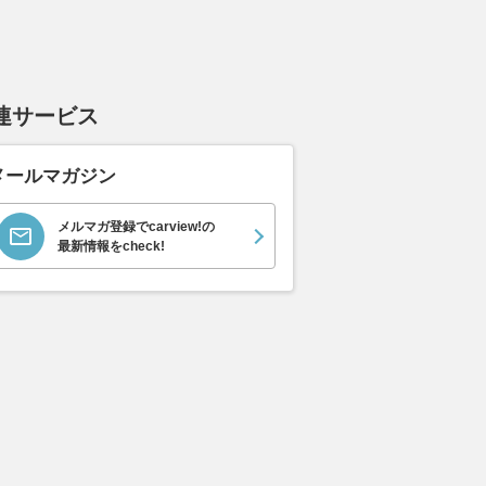
連サービス
メールマガジン
メルマガ登録でcarview!の
最新情報をcheck!