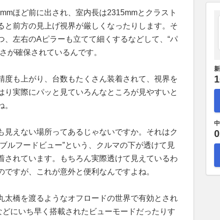
mmほど前に出され、室内長は2315mmとクラスト
ると前方の見上げ視界が厳しくなったりします。そ
つ、左右のAピラーも立てて細くするなどして、“パ
よさが確保されているんです。
新
1
精度も上がり、台数もたくさん装着されて、視界を
はり実際にパッと見ていろんなところが見やすいと
ね。
中
も見えない場所ってあるじゃないですか。それはク
0
ジブルフードビュー”という、クルマの下が透けて見
着されています。もちろん実際透けて見えているわ
のですが、これが意外と便利なんですよね。
丸太橋を渡るようなオフロードの世界で有効とされ
などにいち早く搭載されたビューモードだったりす