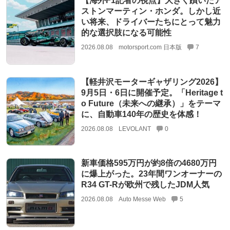
【海外F1記者の視点】大きく躓いたア
ストンマーティン・ホンダ。しかし近
い将来、ドライバーたちにとって魅力
的な選択肢になる可能性
2026.08.08
motorsport.com 日本版
7
【軽井沢モーターギャザリング2026】
9月5日・6日に開催予定。「Heritage t
o Future（未来への継承）」をテーマ
に、自動車140年の歴史を体感！
2026.08.08
LEVOLANT
0
新車価格595万円が約8倍の4680万円
に爆上がった。23年間ワンオーナーの
R34 GT-Rが欧州で残したJDM人気
2026.08.08
Auto Messe Web
5