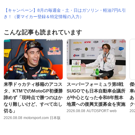
【キャンペーン】8月の毎週金・土・日はガソリン・軽油7円/L引
き！（要マイカー登録＆特定情報の入力）
こんな記事も読まれています
来季ドゥカティ移籍のアコス
スーパーフォーミュラ第8戦
傑
タ、KTMでのMotoGP初優勝
SUGOでも日本自動車会議所
車
諦めず「現時点で勝つのはか
が中心となった令和8年熊本
あ
なり難しいけど、すべて出し
地震への復興支援募金を実施
ク
切る」
2026.08.08
AUTOSPORT web
20
2026.08.08
motorsport.com 日本版