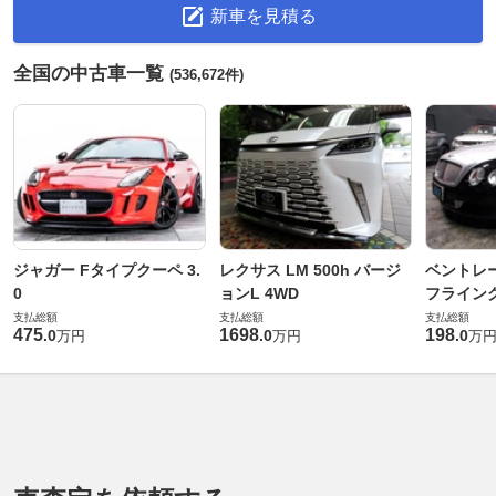
新車を見積る
全国の中古車一覧
(536,672件)
ジャガー Fタイプクーペ 3.
レクサス LM 500h バージ
ベントレ
0
ョンL 4WD
フライングス
支払総額
支払総額
支払総額
475
1698
198
.
0
.
0
.
0
万円
万円
万