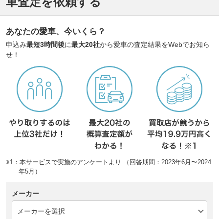
車査定を依頼する
あなたの愛車、今いくら？
申込み
最短3時間後
に
最大20社
から愛車の査定結果をWebでお知ら
せ！
※1：本サービスで実施のアンケートより （回答期間：2023年6月〜2024
年5月）
メーカー