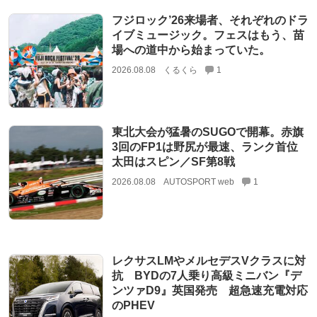
フジロック’26来場者、それぞれのドラ
イブミュージック。フェスはもう、苗
場への道中から始まっていた。
2026.08.08
くるくら
1
東北大会が猛暑のSUGOで開幕。赤旗
3回のFP1は野尻が最速、ランク首位
太田はスピン／SF第8戦
2026.08.08
AUTOSPORT web
1
レクサスLMやメルセデスVクラスに対
抗 BYDの7人乗り高級ミニバン『デ
ンツァD9』英国発売 超急速充電対応
のPHEV