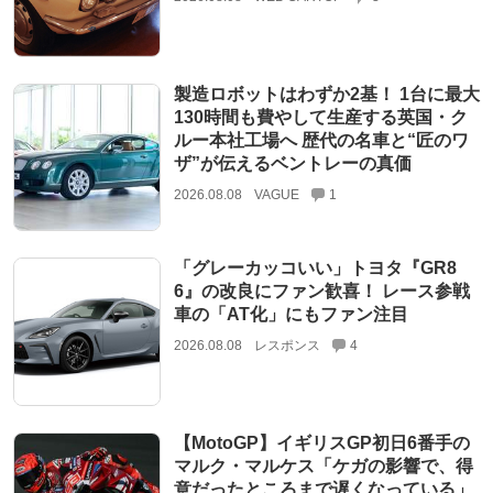
製造ロボットはわずか2基！ 1台に最大
130時間も費やして生産する英国・ク
ルー本社工場へ 歴代の名車と“匠のワ
ザ”が伝えるベントレーの真価
2026.08.08
VAGUE
1
「グレーカッコいい」トヨタ『GR8
6』の改良にファン歓喜！ レース参戦
車の「AT化」にもファン注目
2026.08.08
レスポンス
4
【MotoGP】イギリスGP初日6番手の
マルク・マルケス「ケガの影響で、得
意だったところまで遅くなっている」