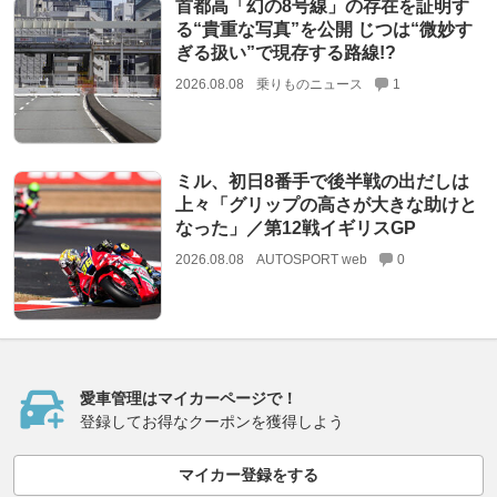
首都高「幻の8号線」の存在を証明す
る“貴重な写真”を公開 じつは“微妙す
ぎる扱い”で現存する路線!?
2026.08.08
乗りものニュース
1
ミル、初日8番手で後半戦の出だしは
上々「グリップの高さが大きな助けと
なった」／第12戦イギリスGP
2026.08.08
AUTOSPORT web
0
愛車管理はマイカーページで！
登録してお得なクーポンを獲得しよう
マイカー登録をする