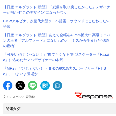
【日産 エルグランド 新型】「威厳を取り戻したかった」デザイナ
ーが明かす“このデザイン”になったワケ
BMWアルピナ、次世代大型クーペ提案…サウンドにこだわったV8
搭載
【日産 エルグランド 新型】あえて全幅を45mm拡大!? 高級ミニバ
ンの王者『アルファード』にないものと、ミスから生まれた“偶然
の産物”
「可愛いだけじゃない！」“撫でたくなる”新型スクーター『Fazzi
o』に込めたヤマハデザイナーの本気
『MR2』だけじゃない！ トヨタの600馬力スポーツカー『FT-S
e』、いよいよ登場か
文：レスポンス 森脇稔
関連タグ