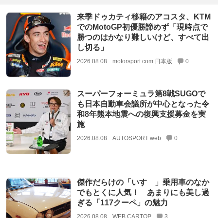
来季ドゥカティ移籍のアコスタ、KTM
でのMotoGP初優勝諦めず「現時点で
勝つのはかなり難しいけど、すべて出
し切る」
2026.08.08
motorsport.com 日本版
0
スーパーフォーミュラ第8戦SUGOで
も日本自動車会議所が中心となった令
和8年熊本地震への復興支援募金を実
施
2026.08.08
AUTOSPORT web
0
傑作だらけの「いすゞ」乗用車のなか
でもとくに人気！ あまりにも美し過
ぎる「117クーペ」の魅力
2026.08.08
WEB CARTOP
3