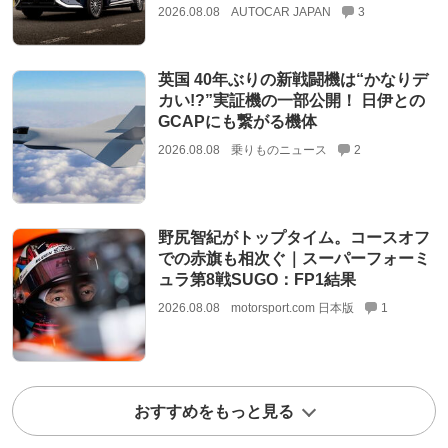
2026.08.08
AUTOCAR JAPAN
3
英国 40年ぶりの新戦闘機は“かなりデ
カい!?”実証機の一部公開！ 日伊との
GCAPにも繋がる機体
2026.08.08
乗りものニュース
2
野尻智紀がトップタイム。コースオフ
での赤旗も相次ぐ｜スーパーフォーミ
ュラ第8戦SUGO：FP1結果
2026.08.08
motorsport.com 日本版
1
おすすめをもっと見る