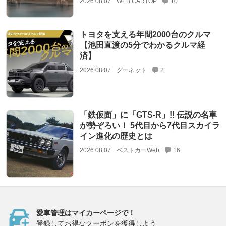
2026.08.07
WEB CARTOP
10
トヨタを支える年間2000台のクルマ
【池田直渡の5分でわかるクルマ経
済】
2026.08.07
グーネット
2
「鉄仮面」に「GTS-R」!! 伝説の名車
が勢ぞろい！ 5代目から7代目スカイラ
イン進化の歴史とは
2026.08.07
ベストカーWeb
16
愛車管理はマイカーページで！
登録してお得なクーポンを獲得しよう