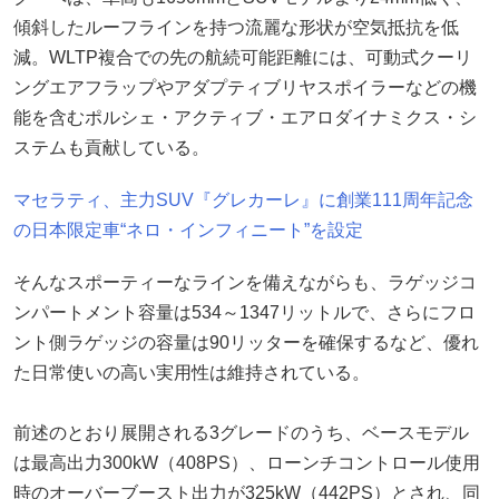
傾斜したルーフラインを持つ流麗な形状が空気抵抗を低
減。WLTP複合での先の航続可能距離には、可動式クーリ
ングエアフラップやアダプティブリヤスポイラーなどの機
能を含むポルシェ・アクティブ・エアロダイナミクス・シ
ステムも貢献している。
マセラティ、主力SUV『グレカーレ』に創業111周年記念
の日本限定車“ネロ・インフィニート”を設定
そんなスポーティーなラインを備えながらも、ラゲッジコ
ンパートメント容量は534～1347リットルで、さらにフロ
ント側ラゲッジの容量は90リッターを確保するなど、優れ
た日常使いの高い実用性は維持されている。
前述のとおり展開される3グレードのうち、ベースモデル
は最高出力300kW（408PS）、ローンチコントロール使用
時のオーバーブースト出力が325kW（442PS）とされ、同