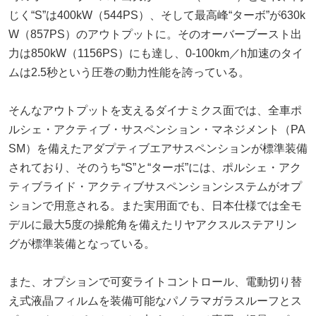
じく“S”は400kW（544PS）、そして最高峰“ターボ”が630k
W（857PS）のアウトプットに。そのオーバーブースト出
力は850kW（1156PS）にも達し、0-100km／h加速のタイ
ムは2.5秒という圧巻の動力性能を誇っている。
そんなアウトプットを支えるダイナミクス面では、全車ポ
ルシェ・アクティブ・サスペンション・マネジメント（PA
SM）を備えたアダプティブエアサスペンションが標準装備
されており、そのうち“S”と“ターボ”には、ポルシェ・アク
ティブライド・アクティブサスペンションシステムがオプ
ションで用意される。また実用面でも、日本仕様では全モ
デルに最大5度の操舵角を備えたリヤアクスルステアリン
グが標準装備となっている。
また、オプションで可変ライトコントロール、電動切り替
え式液晶フィルムを装備可能なパノラマガラスルーフとス