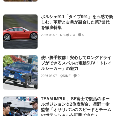
ポルシェ911「タイプ991」を五感で楽
しむ、革新と古典が融合した第7世代
を徹底特集
2026.08.07
レスポンス
0
使い勝手抜群！安心してロングドライ
ブができるスバルの電動SUV「トレイ
ルシーカー」の魅力
2026.08.07
@DIME
0
TEAM IMPUL、SF富士で復活のポー
ルポジション＆2位表彰台。星野一樹
監督「オサリバンのスピードとチーム
のポテンシャルを証明できた」