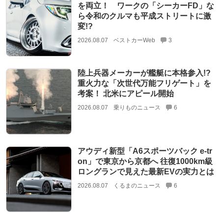
を両立！ ワークの「シーカーFD」な
ら令和のクルマも平成ストリートに激
変!?
2026.08.07
ベストカーWeb
3
陸上兵器メーカーが艦艇に本格参入!?
重火力な「次世代万能フリゲート」を
考案！ 北米にアピール開始
2026.08.07
乗りものニュース
6
アウディ新型「A6スポーツバック e-tr
on」で東京から京都へ 往復1000km級
ロングランで見えた最新EVの実力とは
2026.08.07
くるまのニュース
6