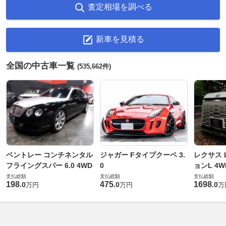
査定相場を調べる
新車を見積る
全国の中古車一覧
(535,662件)
ベントレー コンチネンタル
ジャガー Fタイプクーペ 3.
レクサス L
フライングスパー 6.0 4WD
0
ョンL 4W
支払総額
支払総額
支払総額
198
475
1698
.
0
.
0
.
0
万円
万円
万