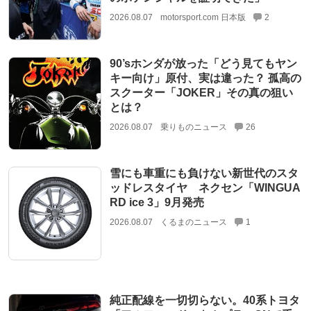
2026.08.07
motorsport.com 日本版
2
90’sホンダが放った「どう見てもヤン
キー向け」原付、実は違った？ 孤高の
スクーター「JOKER」その真の狙い
とは？
2026.08.07
乗りものニュース
26
雪にも車重にも負けない新世代のスタ
ッドレスタイヤ ネクセン「WINGUA
RD ice 3」9月発売
2026.08.07
くるまのニュース
1
純正配線を一切切らない。40系トヨタ