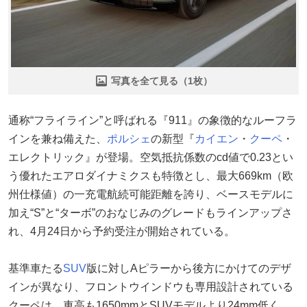
写真を全て見る（1枚）
通称“フライライン”と呼ばれる『911』の象徴的なルーフラ
インを兼ね備えた、
ポルシェ
の新型『
カイエン
・
クーペ
・
エレクトリック』が登場。空気抵抗係数のcd値で0.23とい
う優れたエアロダイナミクスも特徴とし、最大669km（欧
州仕様値）の一充電航続可能距離を誇り、ベースモデルに
加え“S”と“ターボ”のおなじみのグレードもラインアップさ
れ、4月24日から予約受注が開始されている。
基準車たる
SUV
版に対しAピラーから後方にかけてのデザ
インが異なり、フロントウインドウも専用設計されている
クーペは、車高も1650mmとSUVモデルより24mm低く、