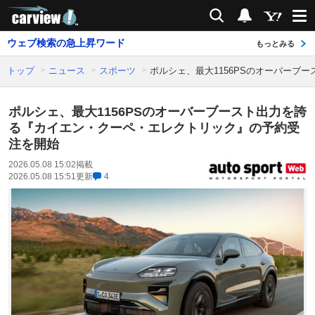
carview!
検索
通知
ウェブ検索の急上昇ワード
もっとみる
トップ
ニュース
スポーツ
ポルシェ、最大1156PSのオーバー
ポルシェ、最大1156PSのオーバーブースト出力を誇
る『カイエン・クーペ・エレクトリック』の予約受
注を開始
2026.05.08 15:02
掲載
2026.05.08 15:51
更新
4