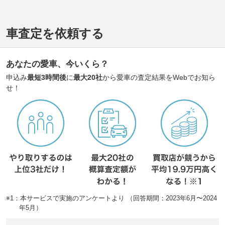
車査定を依頼する
あなたの愛車、今いくら？
申込み
最短3時間後
に
最大20社
から愛車の査定結果をWebでお知ら
せ！
※1：本サービスで実施のアンケートより （回答期間：2023年6月〜2024
年5月）