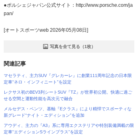
●ポルシェジャパン公式サイト：http://www.porsche.com/ja
pan/
[オートスポーツweb 2026年05月08日]
写真を全て見る（1枚）
関連記事
マセラティ、主力SUV『グレカーレ』に創業111周年記念の日本限
定車“ネロ・インフィニート”を設定
レクサス初のBEV3列シートSUV『TZ』が世界初公開。快適に過ご
せる空間と運動性能を高次元で融合
メルセデス・ベンツ、基軸『Eクラス』により精悍でスポーティな
新グレード“ナイト・エディション”を追加
アウディ、主力の『A3』系に専用エクステリアや特別装備満載の限
定車“エディションSラインプラス”を設定