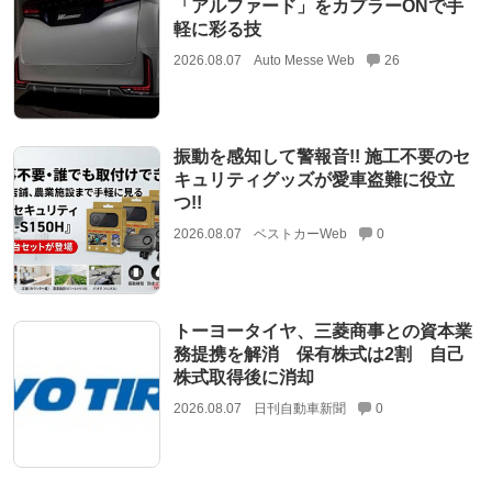
「アルファード」をカプラーONで手
軽に彩る技
2026.08.07
Auto Messe Web
26
振動を感知して警報音!! 施工不要のセ
キュリティグッズが愛車盗難に役立
つ!!
2026.08.07
ベストカーWeb
0
トーヨータイヤ、三菱商事との資本業
務提携を解消 保有株式は2割 自己
株式取得後に消却
2026.08.07
日刊自動車新聞
0