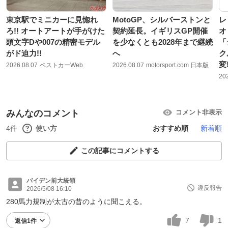
東京駅でミニカーに見惚れ
MotoGP、シルバーストンと
レ
ろ!! オートアートが手がけた
契約延長。イギリスGP開催
オ
頭文字Dや007の精密モデル
を少なくとも2028年まで継続
「
がド迫力!!
へ
ク
変
2026.08.07
ベストカーWeb
2026.08.07
motorsport.com 日本版
20
みんなのコメント
コメント非表示
4件
使い方
おすすめ順
新着順
この記事にコメントする
バイデン前大統領
違反報告
2026/5/08 16:10
280馬力規制が太古の昔のように聞こえる。
7
1
返信1件