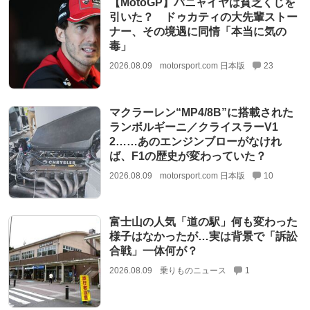
【MotoGP】バニャイヤは貧乏くじを
引いた？ ドゥカティの大先輩ストー
ナー、その境遇に同情「本当に気の
毒」
2026.08.09
motorsport.com 日本版
23
マクラーレン“MP4/8B”に搭載された
ランボルギーニ／クライスラーV1
2……あのエンジンブローがなけれ
ば、F1の歴史が変わっていた？
2026.08.09
motorsport.com 日本版
10
富士山の人気「道の駅」何も変わった
様子はなかったが…実は背景で「訴訟
合戦」一体何が？
2026.08.09
乗りものニュース
1