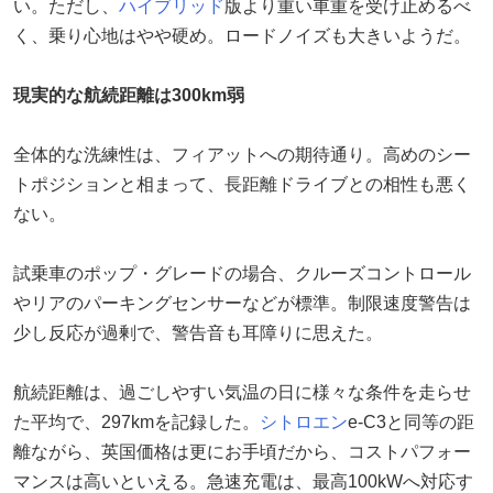
い。ただし、
ハイブリッド
版より重い車重を受け止めるべ
く、乗り心地はやや硬め。ロードノイズも大きいようだ。
現実的な航続距離は300km弱
全体的な洗練性は、フィアットへの期待通り。高めのシー
トポジションと相まって、長距離ドライブとの相性も悪く
ない。
試乗車のポップ・グレードの場合、クルーズコントロール
やリアのパーキングセンサーなどが標準。制限速度警告は
少し反応が過剰で、警告音も耳障りに思えた。
航続距離は、過ごしやすい気温の日に様々な条件を走らせ
た平均で、297kmを記録した。
シトロエン
e-C3と同等の距
離ながら、英国価格は更にお手頃だから、コストパフォー
マンスは高いといえる。急速充電は、最高100kWへ対応す