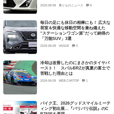
2026.08.09
乗りものニュース
6
毎日の足にも休日の相棒にも！ 広大な
荷室＆快適な移動空間を兼ね備えた
“ステーションワゴン派”だって納得の
「万能SUV」3選
2026.08.09
VAGUE
0
冷却は改善したのにまさかのタイヤバ
ースト！ スバルBRZが真夏の富士で
苦戦した理由とは
2026.08.09
WEB CARTOP
1
バイク王、2026グッドスマイルミーテ
ィング初出展…『バリバリ伝説』のC
B750Fを再現