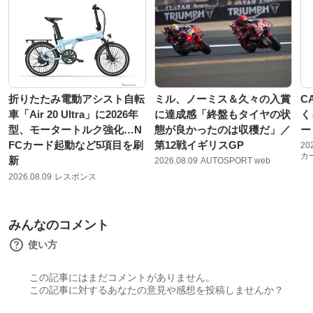
折りたたみ電動アシスト自転
ミル、ノーミス＆久々の入賞
C
車「Air 20 Ultra」に2026年
に達成感「終盤もタイヤの状
く
型、モータートルク強化…N
態が良かったのは収穫だ」／
ー
FCカード起動など5項目を刷
第12戦イギリスGP
20
カ
新
2026.08.09
AUTOSPORT web
2026.08.09
レスポンス
みんなのコメント
使い方
この記事にはまだコメントがありません。
この記事に対するあなたの意見や感想を投稿しませんか？