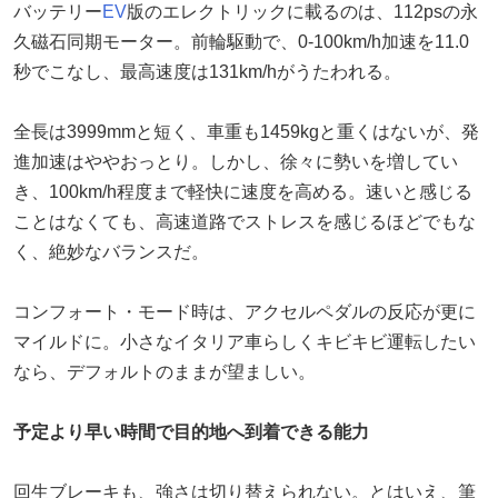
バッテリー
EV
版のエレクトリックに載るのは、112psの永
久磁石同期モーター。前輪駆動で、0-100km/h加速を11.0
秒でこなし、最高速度は131km/hがうたわれる。
全長は3999mmと短く、車重も1459kgと重くはないが、発
進加速はややおっとり。しかし、徐々に勢いを増してい
き、100km/h程度まで軽快に速度を高める。速いと感じる
ことはなくても、高速道路でストレスを感じるほどでもな
く、絶妙なバランスだ。
コンフォート・モード時は、アクセルペダルの反応が更に
マイルドに。小さなイタリア車らしくキビキビ運転したい
なら、デフォルトのままが望ましい。
予定より早い時間で目的地へ到着できる能力
回生ブレーキも、強さは切り替えられない。とはいえ、筆