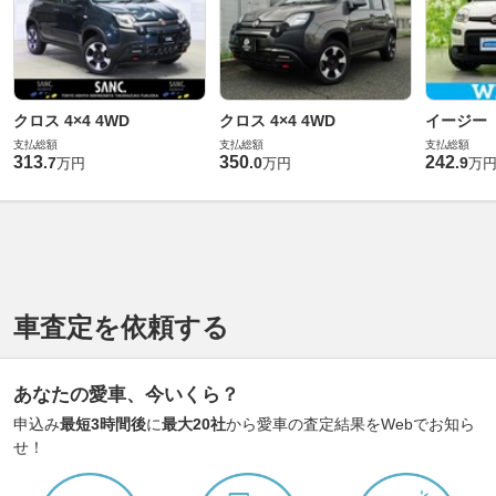
クロス 4×4 4WD
クロス 4×4 4WD
イージー
支払総額
支払総額
支払総額
313
350
242
.
7
.
0
.
9
万円
万円
万
車査定を依頼する
あなたの愛車、今いくら？
申込み
最短3時間後
に
最大20社
から愛車の査定結果をWebでお知ら
せ！