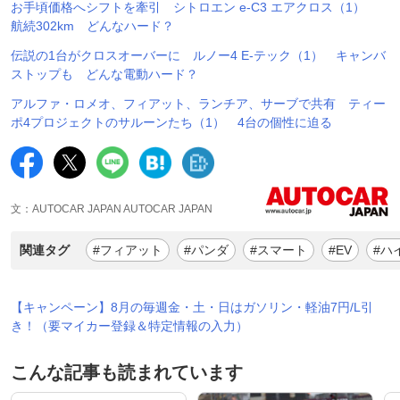
お手頃価格へシフトを牽引 シトロエン e-C3 エアクロス（1）
航続302km どんなハード？
伝説の1台がクロスオーバーに ルノー4 E-テック（1） キャンバ
ストップも どんな電動ハード？
アルファ・ロメオ、フィアット、ランチア、サーブで共有 ティー
ポ4プロジェクトのサルーンたち（1） 4台の個性に迫る
文：AUTOCAR JAPAN AUTOCAR JAPAN
関連タグ
#フィアット
#パンダ
#スマート
#EV
#ハ
【キャンペーン】8月の毎週金・土・日はガソリン・軽油7円/L引
き！（要マイカー登録＆特定情報の入力）
こんな記事も読まれています