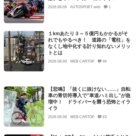
2026.08.09
AUTOSPORT web
1
１kmあたり３～５億円もかかるがそ
れでもやるべき！ 道路の「電柱」を
なくし地中化する計り知れないメリッ
トとは
2026.08.09
WEB CARTOP
46
【悲鳴】「抜くに抜けない……」自転
車の青切符導入で”車道ハミ出し”が急
増中！ ドライバーを襲う恐怖とイラ
イラ
2026.08.09
WEB CARTOP
63