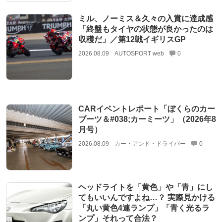
ミル、ノーミス＆久々の入賞に達成感
「終盤もタイヤの状態が良かったのは
収穫だ」／第12戦イギリスGP
2026.08.09
AUTOSPORT web
0
CARイベントレポート「ぼくらのカー
ブーツ＆#038;カーミーツ」（2026年8
月号）
2026.08.09
カー・アンド・ドライバー
0
ヘッドライトを「黄色」や「青」にし
てもいいんですよね…？ 実際見かける
「丸い黄色4連ランプ」「青く光るラ
ンプ」それって合法？