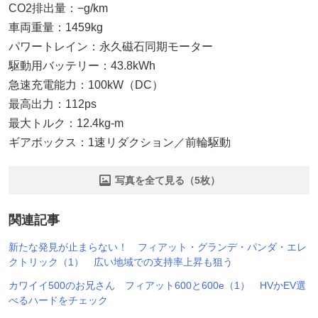
CO2排出量：−g/km
車両重量：1459kg
パワートレイン：永久磁石同期モーター
駆動用バッテリー：43.8kWh
急速充電能力：100kW（DC）
最高出力：112ps
最大トルク：12.4kg-m
ギアボックス：1速リダクション／前輪駆動
写真を全て見る（5枚）
関連記事
新たな発見が止まらない！ フィアット・グランデ・パンダ・エレ
クトリック（1） 広い地域での支持率上昇も狙う
カワイイ500のお兄さん フィアット600と600e（1） HVかEV選
べるハードをチェック