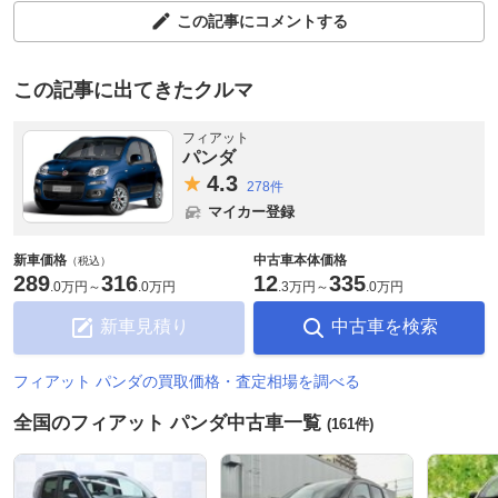
この記事にコメントする
この記事に出てきたクルマ
フィアット
パンダ
4.
3
278件
マイカー登録
新車価格
中古車本体価格
（税込）
289
316
12
335
.
0万円
～
.
0万円
.
3万円
～
.
0万円
新車見積り
中古車を検索
フィアット パンダの買取価格・査定相場を調べる
全国のフィアット パンダ中古車一覧
(161件)