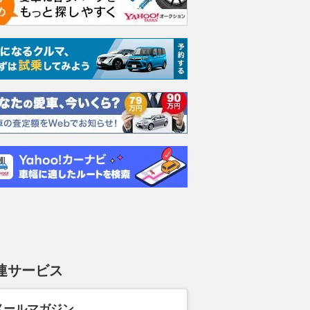
チェリッシュト
200h バージョンC
200h バージョンC
200h
グ
支払総額
支払総額
支払総額
356
.
367
.
431
.
9
3
2
万円
万円
連サービス
メールマガジン