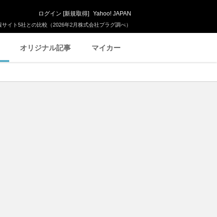
ログイン
[
新規取得
]
Yahoo! JAPAN
サイト5社との比較（2026年2月株式会社プラグ調べ）
オリジナル記事
マイカー