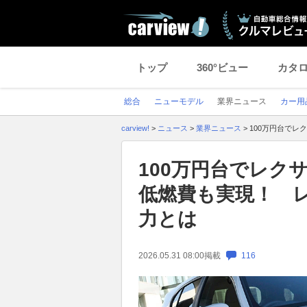
トップ
360°ビュー
カタ
総合
ニューモデル
業界ニュース
カー用
carview!
>
ニュース
>
業界ニュース
>
100万円台でレ
100万円台でレクサ
低燃費も実現！ レ
力とは
2026.05.31 08:00
掲載
116