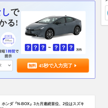
なし
で
かる!
45秒で入力完了
ホンダ『N-BOX』3カ月連続首位、2位はスズキ