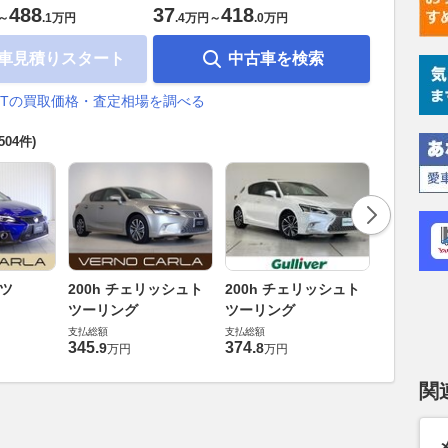
488
37
418
～
.
1万円
.
4万円
～
.
0万円
車見積りスタート
中古車を検索
CTの買取価格・査定相場を調べる
(504件)
200h 
ーツ
200h チェリッシュト
200h チェリッシュト
ツーリン
ツーリング
ツーリング
支払総額
支払総額
支払総額
364
.
8
万円
345
.
374
.
9
8
万円
万円
関