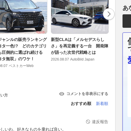
あ
ジャンルの販売ランキング
新型CLAは「メルセデスらし
この橋ぜ
ヨタ一色!? どのカテゴリ
さ」を再定義する一台 開発陣
塗り直し！
も圧倒的に選ばれ続ける
が語った次世代戦略とは
首都高「
ヨタ無双」のワケ！
化対策みて
2026.08.07
AutoBild Japan
場はまる
08.07
ベストカーWeb
2026.08.07
コメントを非表示にする
使い方
おすすめ順
新着順
違反報告
かしいわ、好きなものを乗れば良い。