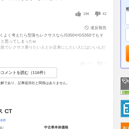
186
42
違反報告
くよく考えたら型落ちレクサスならIS350やGS350でもそ
と思ってしまったw
感覚でレクサス乗りたい人とか足車にしたい人にはいいんだ
89
0
コメントを読む（116件）
見解であり、記事提供社と関係はありません。
 CT
46件
中古車本体価格
込）