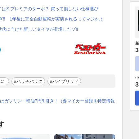
はZ プレミアのターボ？ 買って損しない仕様選び
ぎ!! 1年後に完全自動運転が実装されるってマジかよ
代に向けた新しいタイヤが登場したゾ!!
新
3
中
CT
#ハッチバック
#ハイブリッド
3
はガソリン・軽油7円/L引き！（要マイカー登録＆特定情報
す