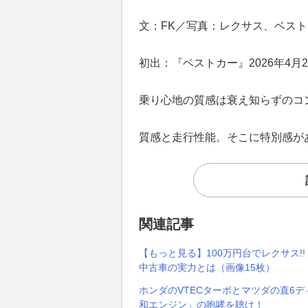
文：FK／写真：レクサス、ベス
初出：『ベストカー』2026年4月2
乗り心地の質感は衰え知らずのコ
質感と走行性能。そこに特別感が
関連記事
【もっと見る】100万円台でレクサス!!
中古車の実力とは（画像15枚）
ホンダのVTECターボとマツダの直6
和エンジン」の咆哮を聴け！