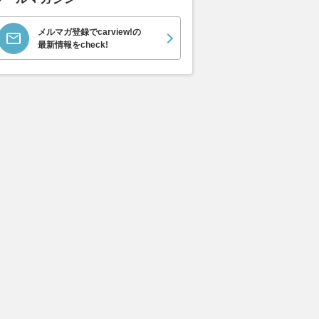
メルマガ登録でcarview!の
最新情報をcheck!