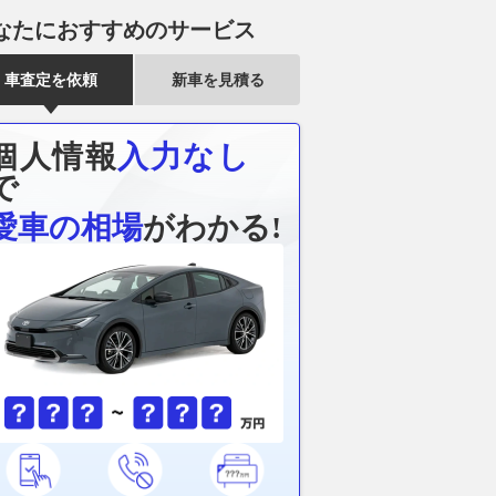
なたにおすすめのサービス
車査定を依頼
新車を見積る
個人情報
入力なし
～んぶ「塗装剥がして
アゼルバイジャンGPで”全く別
見えた！ BM
」1日16万台が走る
物”のマシンを投入するウイリ
大ディスプレ
で
作り直せない橋」老朽
アムズ。しかしアルボンは期待
ット全面刷新
愛車の相場
がわかる!
きた 鉄骨1700本 現
せず「問題解決は無理だろう
2026.08.07
レス
で巨大ジャングルジム
ね」
乗りものニュース
2026.08.07
motorsport.com 日本版