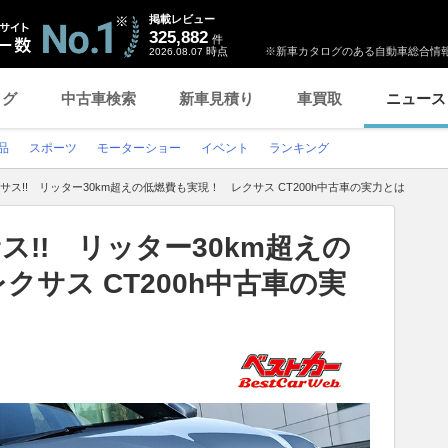
掲載レビュー
325,882
件
時点
※新車カタログのある自動車総合情報
2026.08.07
ログ
中古車検索
新車見積り
車買取
ニュース
品
スポーツ
モーターショー
イベント
ランキング
クサス!! リッター30km超えの低燃費も実現！ レクサス CT200h中古車の実力とは
ス!! リッター30km超えの
クサス CT200h中古車の実