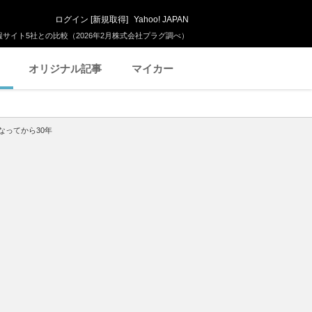
ログイン
[
新規取得
]
Yahoo! JAPAN
サイト5社との比較（2026年2月株式会社プラグ調べ）
オリジナル記事
マイカー
なってから30年