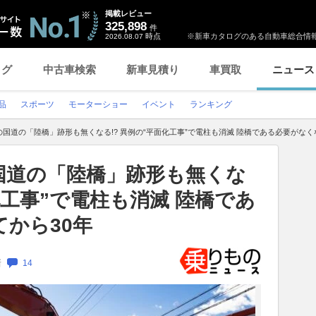
掲載レビュー
325,898
件
時点
※新車カタログのある自動車総合情報
2026.08.07
ログ
中古車検索
新車見積り
車買取
ニュース
品
スポーツ
モーターショー
イベント
ランキング
国道の「陸橋」跡形も無くなる!? 異例の“平面化工事”で電柱も消滅 陸橋である必要がなく
国道の「陸橋」跡形も無くな
化工事”で電柱も消滅 陸橋であ
から30年
新
14