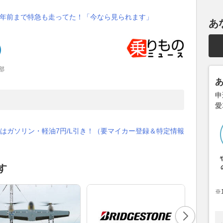
11年前まで特急も走ってた！「今なら見られます」
あ
部
申
愛
はガソリン・軽油7円/L引き！（要マイカー登録＆特定情報
す
※