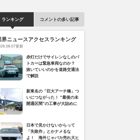
ランキング
コメントの多い記事
業界ニュースアクセスランキング
026.08.07
更新
赤灯だけでサイレンなしのパ
トカーは緊急車両なのか？
抜いていいのかを道路交通法
で解説
新東名の「巨大アーチ橋」つ
いにつながった！ “最後の未
開通区間”の工事が大詰めに
日本で見かけないからって
「失敗作」とかナメるな
よ！ 海外じゃバカ売れ大ヒ