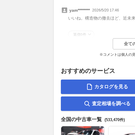
yam********
2026/5/20 17:46
いいね。構造物の撤去ほど、近未
返信0件
全て
※コメントは個人の
おすすめのサービス
カタログを見る
査定相場を調べる
全国の中古車一覧
(533,470件)