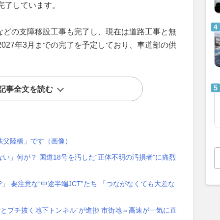
完了しています。
道などの支障移設工事も完了し、現在は道路工事と無
027年3月までの完了を予定しており、車道部の供
記事全文を読む
秩父陸橋」です（画像）
い」何が？ 国道18号を汚した“正体不明の汚損者”に痛烈
」 要注意な“中途半端JCT”たち 「つながなくても大差な
ごとブチ抜く地下トンネル”が進捗 市街地⇔高速が一気に直