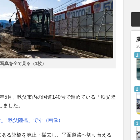
2
写真を全て見る（1枚）
6年5月、秩父市内の国道140号で進めている「秩父陸
しました。
た「秩父陸橋」です（画像）
号にある陸橋を廃止・撤去し、平面道路へ切り替える