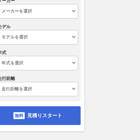
メーカー
チまで履ける実力。トヨ
この夏注目のニューモデル《ア
DVDはまだま
モデル
で試したホイールサイ
ウトランダー》
純正ディスプ
アルな限界値
Plus対応の
2026.08.07
グーネット
シアターになる
Auto Messe Web
2026.08.07
ベス
年式
走行距離
見積りスタート