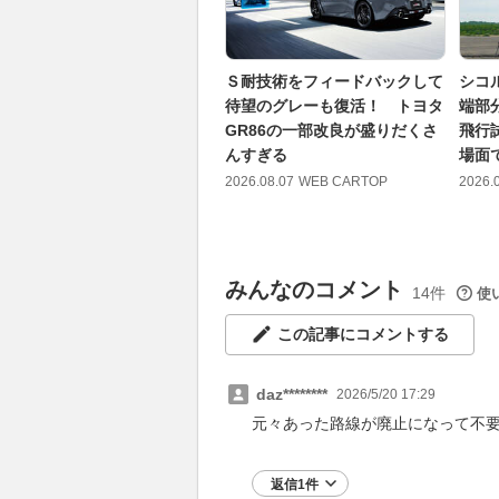
Ｓ耐技術をフィードバックして
シコ
待望のグレーも復活！ トヨタ
端部
GR86の一部改良が盛りだくさ
飛行
んすぎる
場面
2026.08.07
WEB CARTOP
2026.
みんなのコメント
14件
使
この記事にコメントする
daz********
2026/5/20 17:29
元々あった路線が廃止になって不
返信1件