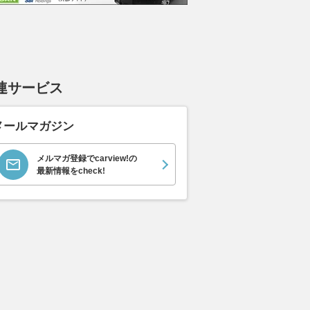
エヴォーラ
ホンダ NSX 3.0
ロールスロイス ゴース
日産 
ラ
ト ロールスロイス ゴ
ック 
支払総額
連サービス
898
.
0
万円
ースト(第1世代 / RR4)
支払総額
支払総額
905
.
220
.
1
0
万円
メールマガジン
メルマガ登録でcarview!の
最新情報をcheck!