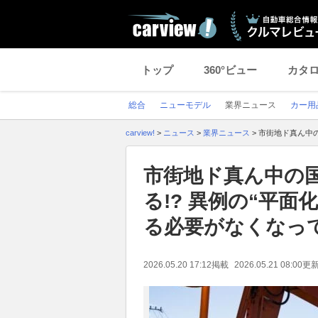
トップ
360°ビュー
カタ
総合
ニューモデル
業界ニュース
カー用
carview!
>
ニュース
>
業界ニュース
>
市街地ド真ん中の
市街地ド真ん中の
る!? 異例の“平面
る必要がなくなって
2026.05.20 17:12
掲載
2026.05.21 08:00
更