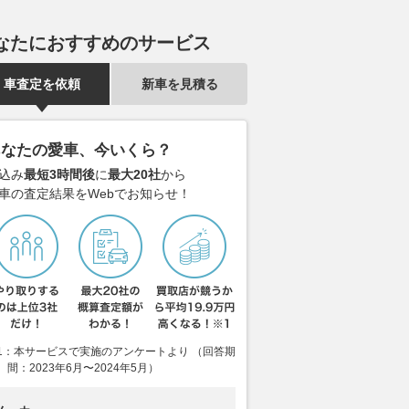
なたにおすすめのサービス
車査定を依頼
新車を見積る
あなたの愛車、今いくら？
込み
最短3時間後
に
最大20社
から
車の査定結果をWebでお知らせ！
1：本サービスで実施のアンケートより （回答期
間：2023年6月〜2024年5月）