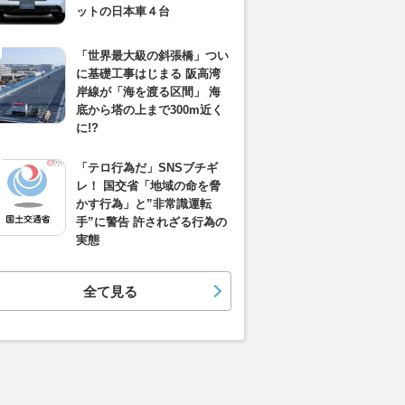
ットの日本車４台
「世界最大級の斜張橋」つい
に基礎工事はじまる 阪高湾
岸線が「海を渡る区間」 海
底から塔の上まで300m近く
に!?
「テロ行為だ」SNSブチギ
レ！ 国交省「地域の命を脅
かす行為」と”非常識運転
手”に警告 許されざる行為の
実態
全て見る