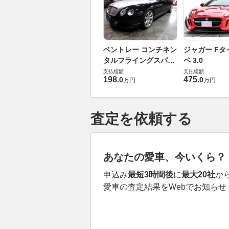
ベントレー コンチネン
ジャガー Fタ
タルフライングスパー
ペ 3.0
6.0 4WD
支払総額
支払総額
198
.
475
.
0
0
万円
万円
査定を依頼する
あなたの愛車、今いくら？
申込み
最短3時間後
に
最大20社
か
愛車の査定結果をWebでお知らせ