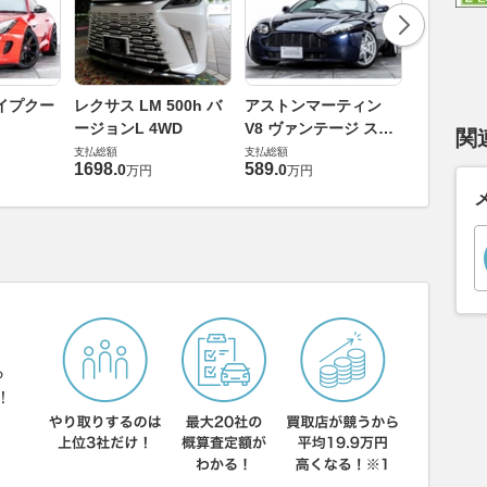
ロータス 
イプクー
レクサス LM 500h バ
アストンマーティン
エヴォー
ージョンL 4WD
V8 ヴァンテージ スポ
関
支払総額
ーツシフト
支払総額
支払総額
448
.
0
万円
1698
.
589
.
0
0
万円
万円
ら
！