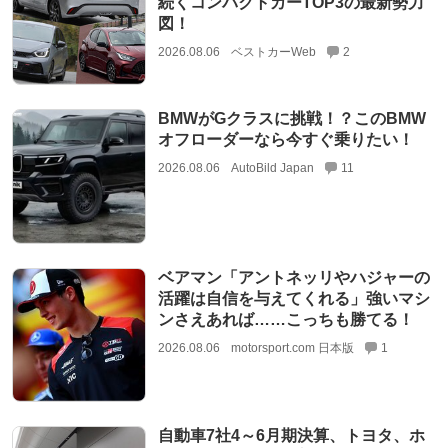
続くコンパクトカーTOP3の最新勢力
図！
2026.08.06
ベストカーWeb
2
BMWがGクラスに挑戦！？このBMW
オフローダーなら今すぐ乗りたい！
2026.08.06
AutoBild Japan
11
ベアマン「アントネッリやハジャーの
活躍は自信を与えてくれる」強いマシ
ンさえあれば……こっちも勝てる！
2026.08.06
motorsport.com 日本版
1
自動車7社4～6月期決算、トヨタ、ホ