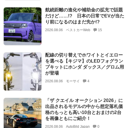
航続距離の進化や補助金の拡充で話題
だけど……!? 日本の日常でEVが当た
り前になるのはまだ先か!?
2026.08.06
ベストカーWeb
15
配線の切り替えでホワイトとイエロー
を選べる【キジマ】のLEDフォグラン
プキットにホンダ ダックス／グロム用
が登場
2026.08.06
モーサイ
4
「ザ クエイル オークション 2026」に
出品されるモデルの中から想定落札価
格のもっとも高い10台とおまけの2台
を画像ともにご紹介！
2026.08.06
AutoBild Japan
0