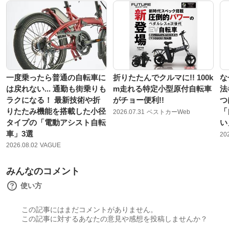
一度乗ったら普通の自転車に
折りたたんでクルマに!! 100k
な
は戻れない... 通勤も街乗りも
m走れる特定小型原付自転車
法
ラクになる！ 最新技術や折
がチョー便利!!
つ
りたたみ機能を搭載した小径
「
2026.07.31
ベストカーWeb
タイプの「電動アシスト自転
い
車」3選
20
2026.08.02
VAGUE
みんなのコメント
使い方
この記事にはまだコメントがありません。
この記事に対するあなたの意見や感想を投稿しませんか？