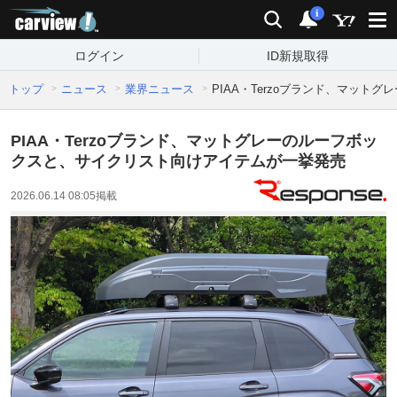
carview!
検索
通知
i
ログイン
ID新規取得
トップ
ニュース
業界ニュース
PIAA・Terzoブランド、マッ
PIAA・Terzoブランド、マットグレーのルーフボッ
クスと、サイクリスト向けアイテムが一挙発売
2026.06.14 08:05
掲載