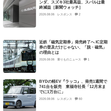
ンダ、スズキ3社最高益、スバルは最
終減益［新聞ウォッチ］
2026.08.06
レスポンス
2
近鉄「磁気定期券」発売終了へ IC定期
券の普及だけじゃない、「脱・磁気」
の理由とは
2026.08.06
乗りものニュース
1
BYDの軽EV『ラッコ』、発売1週間で
741台を販売 東福寺社長「12月末ま
でに1万台に」
2026.08.06
レスポンス
60