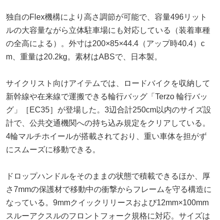
独自のFlex機構により高さ調節が可能で、容量496リット
ルの大容量ながら立体駐車場にも対応している（装着車種
の全高による）。外寸は200×85×44.4（アップ時40.4）c
m、重量は20.2kg。素材はABSで、日本製。
サイクリスト向けアイテムでは、ロードバイクを収納して
新幹線や在来線で運搬できる輪行バッグ「Terzo 輪行バッ
グ」［EC35］が登場した。3辺合計250cm以内のサイズ設
計で、公共交通機関への持ち込み規定をクリアしている。
4輪マルチホイールが搭載されており、重い車体を担がず
にスムーズに移動できる。
ドロップハンドルをそのままの状態で積載できるほか、厚
さ7mmの保護材で移動中の衝撃からフレームを守る構造に
なっている。9mmクイックリリースおよび12mm×100mm
スルーアクスルのフロントフォーク規格に対応。サイズは