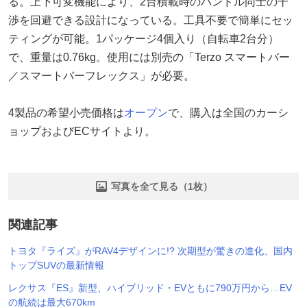
る。上下可変機能により、2台積載時のハンドル同士の干
渉を回避できる設計になっている。工具不要で簡単にセッ
ティングが可能。1パッケージ4個入り（自転車2台分）
で、重量は0.76kg。使用には別売の「Terzo スマートバー
／スマートバーフレックス」が必要。
4製品の希望小売価格は
オープン
で、購入は全国のカーシ
ョップおよびECサイトより。
写真を全て見る（1枚）
関連記事
トヨタ『ライズ』がRAV4デザインに!? 次期型が驚きの進化、国内
トップSUVの最新情報
レクサス『ES』新型、ハイブリッド・EVともに790万円から…EV
の航続は最大670km