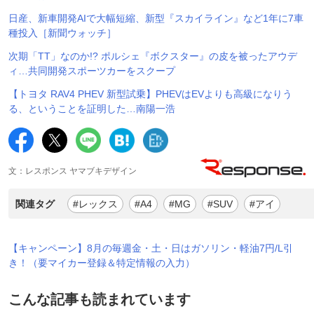
日産、新車開発AIで大幅短縮、新型『スカイライン』など1年に7車
種投入［新聞ウォッチ］
次期「TT」なのか!? ポルシェ『ボクスター』の皮を被ったアウデ
ィ…共同開発スポーツカーをスクープ
【トヨタ RAV4 PHEV 新型試乗】PHEVはEVよりも高級になりう
る、ということを証明した…南陽一浩
文：レスポンス ヤマブキデザイン
関連タグ
#レックス
#A4
#MG
#SUV
#アイ
【キャンペーン】8月の毎週金・土・日はガソリン・軽油7円/L引
き！（要マイカー登録＆特定情報の入力）
こんな記事も読まれています