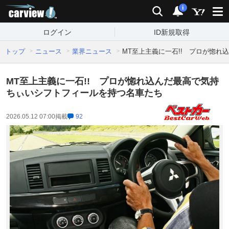
carview!
検索
通知
i
ログイン
ID新規取得
トップ
ニュース
業界ニュース
MT至上主義に一石!! プロが惚
MT至上主義に一石!! プロが惚れ込んだ最高で気持
ちぃいシフトフィールを持つ名車たち
2026.05.12 07:00
掲載
92