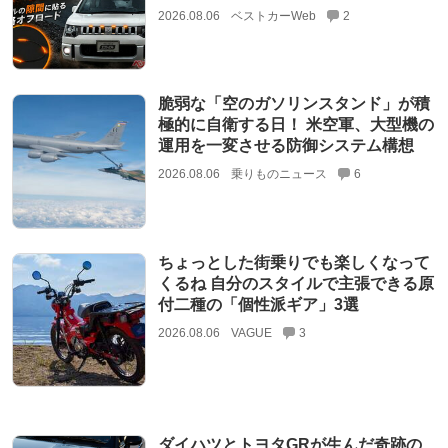
2026.08.06
ベストカーWeb
2
脆弱な「空のガソリンスタンド」が積
極的に自衛する日！ 米空軍、大型機の
運用を一変させる防御システム構想
2026.08.06
乗りものニュース
6
ちょっとした街乗りでも楽しくなって
くるね 自分のスタイルで主張できる原
付二種の「個性派ギア」3選
2026.08.06
VAGUE
3
ダイハツとトヨタGRが生んだ奇跡の