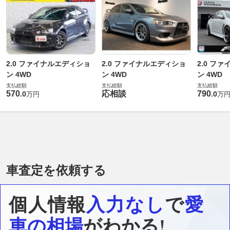
2.0 ファイナルエディショ
2.0 ファイナルエディショ
2.0 フ
ン 4WD
ン 4WD
ン 4WD
支払総額
支払総額
支払総額
570
応相談
790
.
0
.
0
万円
万
車査定を依頼する
個人情報
入力なし
で
愛
車の相場
がわかる!