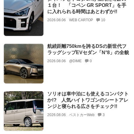
１台！ 「コペン GR SPORT」を手
に入れられる時間はあとわずか!!
2026.08.06
WEB CARTOP
10
航続距離750kmを誇るDSの新世代フ
ラッグシップEVセダン「N°8」の全貌
2026.08.06
@DIME
0
ソリオは車中泊にも使えるコンパクト
か!? 人気ハイトワゴンのシートアレ
ンジと寝られる広さをチェック!!
2026.08.06
ベストカーWeb
3