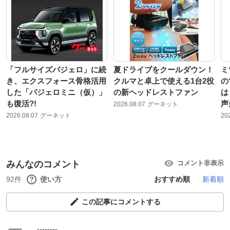
「フルサイズパジェロ」に続
夏ドライブをクールダウン！
ミ
き、エクスフォース骨格活用
クルマと卓上で使える1台2役
の
した「パジェロミニ（仮）」
の新ヘッドレストファン
は
も復活?!
声
2026.08.07
グーネット
2026.08.07
グーネット
20
みんなのコメント
コメント非表示
92件
使い方
おすすめ順
新着順
この記事にコメントする