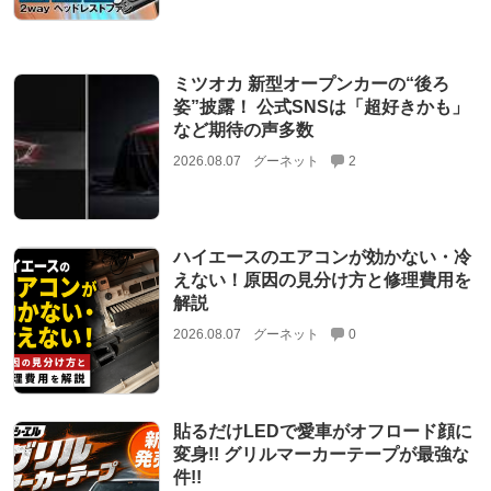
ミツオカ 新型オープンカーの“後ろ
姿”披露！ 公式SNSは「超好きかも」
など期待の声多数
2026.08.07
グーネット
2
ハイエースのエアコンが効かない・冷
えない！原因の見分け方と修理費用を
解説
2026.08.07
グーネット
0
貼るだけLEDで愛車がオフロード顔に
変身!! グリルマーカーテープが最強な
件!!