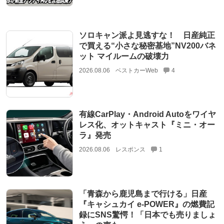
ソロキャン派よ見逃すな！ 日産純正
で買える“小さな秘密基地”NV200バネ
ット マイルームの破壊力
2026.08.06
ベストカーWeb
4
有線CarPlay・Android Autoをワイヤ
レス化、オットキャスト『ミニ・オー
ラ』発売
2026.08.06
レスポンス
1
「青森から鹿児島まで行ける」日産
『キャシュカイ e-POWER』の燃費記
録にSNS驚愕！「日本でも売りましょ