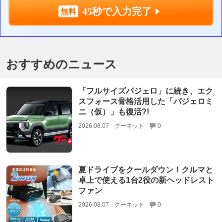
45秒で入力完了
おすすめのニュース
「フルサイズパジェロ」に続き、エク
スフォース骨格活用した「パジェロミ
ニ（仮）」も復活?!
2026.08.07
グーネット
0
夏ドライブをクールダウン！クルマと
卓上で使える1台2役の新ヘッドレスト
ファン
2026.08.07
グーネット
0