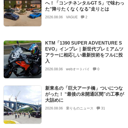
へ！「コンチネンタルGT S」で味わっ
た“降りたくなくなる”走りとは
2026.08.06
VAGUE
2
KTM「1390 SUPER ADVENTURE S
EVO」インプレ｜新世代プレミアムツ
アラーに相応しい最新技術をフルに投
入
2026.08.06
webオートバイ
0
新東名の「巨大アーチ橋」ついにつな
がった！ “最後の未開通区間”の工事が
大詰めに
2026.08.06
乗りものニュース
31