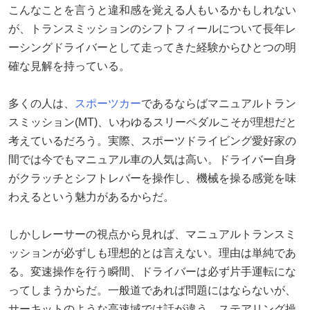
こんなことを言うと違和感を覚える人もいるかもしれない
が、トランスミッションのシフトフィールについて長年レ
ーシングドライバーとして走ってきた経験からひとつの明
確な見解を持っている。
多くの人は、
スポーツカー
であるならばマニュアルトラン
スミッション(MT)、いわゆるスリーペダルこそが理想だと
考えているだろう。実際、スポーツドライビング愛好家の
間では今でもマニュアル車の人気は高い。ドライバー自身
がクラッチとシフトレバーを操作し、機械を操る感覚を味
わえるという魅力があるからだ。
しかしレーサーの視点から見れば、マニュアルトランスミ
ッションが必ずしも理想的とは言えない。理由は単純であ
る。変速操作を行う瞬間、ドライバーは必ず片手運転にな
ってしまうからだ。一般道であれば問題にはならないが、
サーキットのような高速域では話が違う。ステアリング操