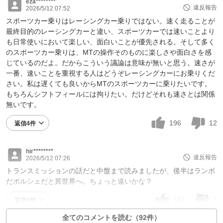
eza********
違反報告
2026/5/12 07:52
スポーツカー乗りはレーシングカー乗りではない。速く走ることが
最終目的のレーシングカーと違い、スポーツカーでは速いことより
も日常使いにおいて楽しい、面白いことが優先される。そして多く
のスポーツカー乗りは、MTの操作そのものに楽しさや面白さを感
じているのだよ。だからこういう議論は意味が無いと思う。速さが
一番、速いことを重視する人はどうぞレーシングカーにお乗りくだ
さい。私は遅くても良いからMTのスポーツカーに乗りたいです。
もちろんシフトフィールには拘りたい。だけどそれも速さとは関係
無いです。
196
12
返信4件
hir********
違反報告
2026/5/12 07:26
トランスミッションの話だと中盤まで読みましたが、後半はランボ
だポルシェだと異世界へ。ちょっと遠いかな？
142
7
返信0件
全てのコメントを読む（92件）