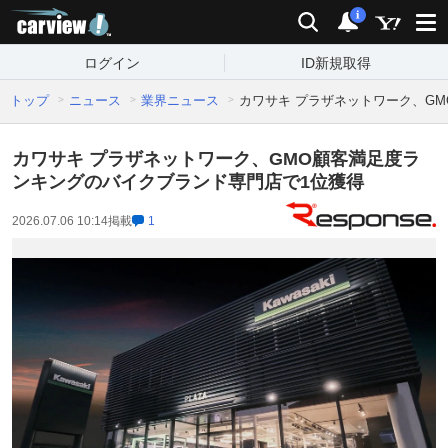
carview!
検索
通知
i
ログイン
ID新規取得
トップ
ニュース
業界ニュース
カワサキ プラザネットワーク、G
カワサキ プラザネットワーク、GMO顧客満足度ラ
ンキングのバイクブランド専門店で1位獲得
2026.07.06 10:14
掲載
1