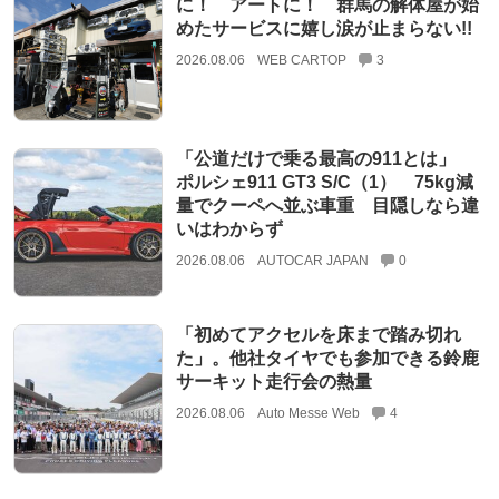
に！ アートに！ 群馬の解体屋が始
めたサービスに嬉し涙が止まらない!!
2026.08.06
WEB CARTOP
3
「公道だけで乗る最高の911とは」
ポルシェ911 GT3 S/C（1） 75kg減
量でクーペへ並ぶ車重 目隠しなら違
いはわからず
2026.08.06
AUTOCAR JAPAN
0
「初めてアクセルを床まで踏み切れ
た」。他社タイヤでも参加できる鈴鹿
サーキット走行会の熱量
2026.08.06
Auto Messe Web
4