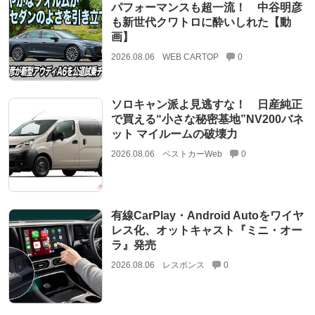
パフォーマンスも超一流！ 中谷明彦
も新世代クワトロに酔いしれた【動
画】
2026.08.06
WEB CARTOP
0
ソロキャン派よ見逃すな！ 日産純正
で買える“小さな秘密基地”NV200バネ
ット マイルームの破壊力
2026.08.06
ベストカーWeb
0
有線CarPlay・Android Autoをワイヤ
レス化、オットキャスト『ミニ・オー
ラ』発売
2026.08.06
レスポンス
0