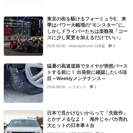
東京の街を駆けるフォーミュラE、来
季はパワー大幅増の“モンスター”に。
しかしドライバーたちは楽観視「コー
スに少し変更を加えるだけでいい」
2026.08.06
motorsport.com 日本版
6
猛暑の高速道路でタイヤが突然バース
トする前に！ 出発前に確認したい5項
目～Weeklyメンテナンス～
2026.08.06
レスポンス
2
日本で見かけないからって「失敗作」
とかナメるなよ！ 海外じゃバカ売れ
大ヒットの日本車４台