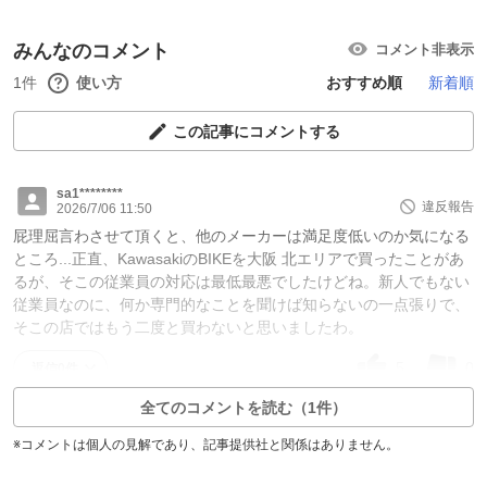
みんなのコメント
コメント非表示
1件
使い方
おすすめ順
新着順
この記事にコメントする
sa1********
違反報告
2026/7/06 11:50
屁理屈言わさせて頂くと、他のメーカーは満足度低いのか気になる
ところ...正直、KawasakiのBIKEを大阪 北エリアで買ったことがあ
るが、そこの従業員の対応は最低最悪でしたけどね。新人でもない
従業員なのに、何か専門的なことを聞けば知らないの一点張りで、
そこの店ではもう二度と買わないと思いましたわ。
5
0
返信0件
全てのコメントを読む（1件）
※コメントは個人の見解であり、記事提供社と関係はありません。