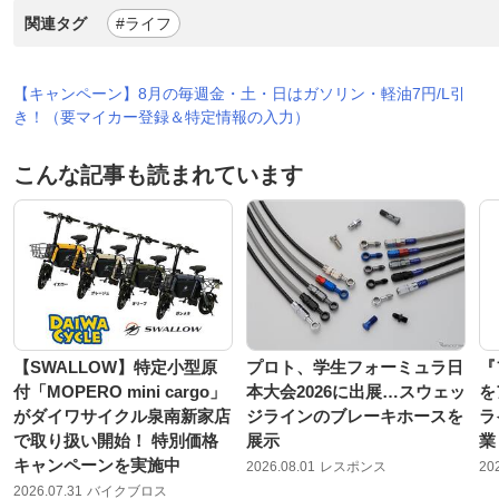
関連タグ
#ライフ
【キャンペーン】8月の毎週金・土・日はガソリン・軽油7円/L引
き！（要マイカー登録＆特定情報の入力）
こんな記事も読まれています
【SWALLOW】特定小型原
プロト、学生フォーミュラ日
『
付「MOPERO mini cargo」
本大会2026に出展…スウェッ
を
がダイワサイクル泉南新家店
ジラインのブレーキホースを
ラ
で取り扱い開始！ 特別価格
展示
業
キャンペーンを実施中
2026.08.01
レスポンス
20
2026.07.31
バイクブロス