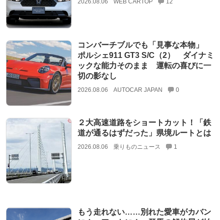
2026.08.06
WEB CARTOP
12
コンバーチブルでも「見事な本物」
ポルシェ911 GT3 S/C（2） ダイナミ
ックな能力そのまま 運転の喜びに一
切の影なし
2026.08.06
AUTOCAR JAPAN
0
２大高速道路をショートカット！「鉄
道が通るはずだった」県境ルートとは
2026.08.06
乗りものニュース
1
もう走れない……別れた愛車がカバン