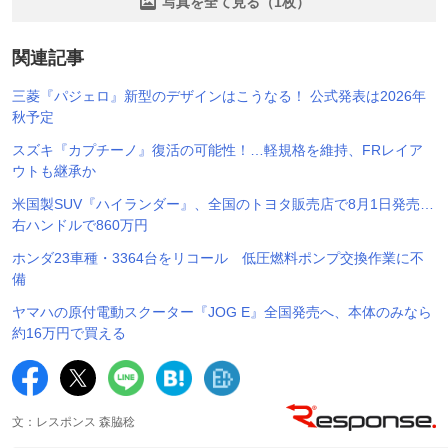
写真を全て見る（1枚）
関連記事
三菱『パジェロ』新型のデザインはこうなる！ 公式発表は2026年
秋予定
スズキ『カプチーノ』復活の可能性！…軽規格を維持、FRレイア
ウトも継承か
米国製SUV『ハイランダー』、全国のトヨタ販売店で8月1日発売…
右ハンドルで860万円
ホンダ23車種・3364台をリコール 低圧燃料ポンプ交換作業に不
備
ヤマハの原付電動スクーター『JOG E』全国発売へ、本体のみなら
約16万円で買える
文：レスポンス 森脇稔