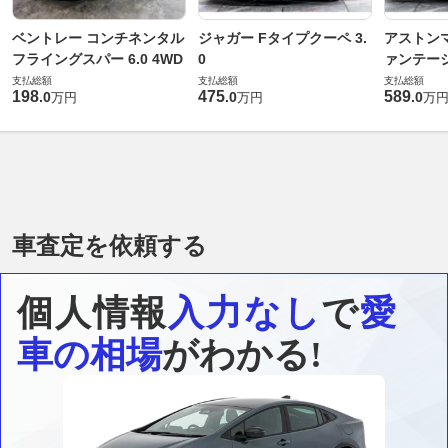
ベントレー コンチネンタル
ジャガー Fタイプクーペ 3.
アストンマ
フライングスパー 6.0 4WD
0
ァンテー
支払総額
支払総額
支払総額
198
475
589
.
0
.
0
.
0
万円
万円
万
車査定を依頼する
個人情報
入力なし
で
愛
車の相場
がわかる!