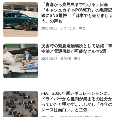
「青森から鹿児島まで行ける」日産
『キャシュカイ e-POWER』の燃費記
録にSNS驚愕！「日本でも売りましょ
う」の声も
2026.08.06
レスポンス
2
災害時の緊急避難場所として活躍！車
中泊と電源供給が可能なクルマ5選
2026.08.06
@DIME
0
FIA、2026年新レギュレーションに、
ドライバーから批判が集まるのは分か
っていたと明かす……しかし「今年の
レースは面白い」と主張