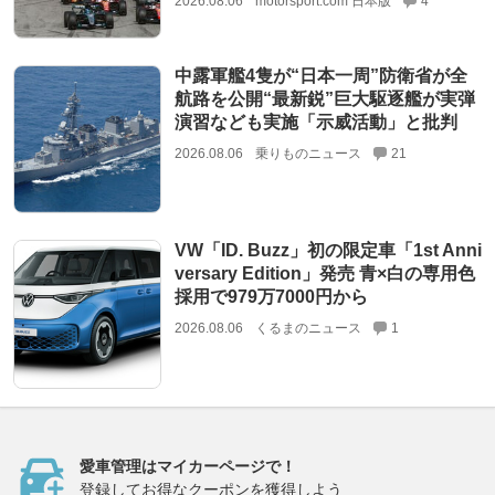
2026.08.06
motorsport.com 日本版
4
中露軍艦4隻が“日本一周”防衛省が全
航路を公開“最新鋭”巨大駆逐艦が実弾
演習なども実施「示威活動」と批判
2026.08.06
乗りものニュース
21
VW「ID. Buzz」初の限定車「1st Anni
versary Edition」発売 青×白の専用色
採用で979万7000円から
2026.08.06
くるまのニュース
1
愛車管理はマイカーページで！
登録してお得なクーポンを獲得しよう