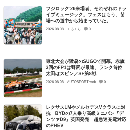
フジロック’26来場者、それぞれのドラ
イブミュージック。フェスはもう、苗
場への道中から始まっていた。
2026.08.08
くるくら
0
東北大会が猛暑のSUGOで開幕。赤旗
3回のFP1は野尻が最速、ランク首位
太田はスピン／SF第8戦
2026.08.08
AUTOSPORT web
0
レクサスLMやメルセデスVクラスに対
抗 BYDの7人乗り高級ミニバン『デ
ンツァD9』英国発売 超急速充電対応
のPHEV