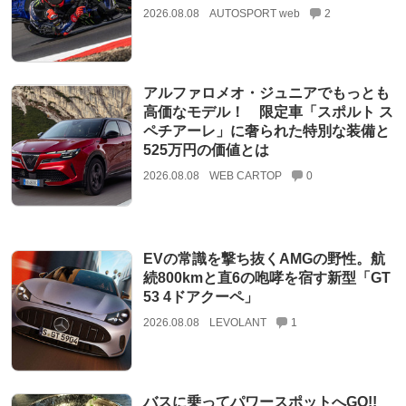
2026.08.08
AUTOSPORT web
2
アルファロメオ・ジュニアでもっとも
高価なモデル！ 限定車「スポルト ス
ペチアーレ」に奢られた特別な装備と
525万円の価値とは
2026.08.08
WEB CARTOP
0
EVの常識を撃ち抜くAMGの野性。航
続800kmと直6の咆哮を宿す新型「GT
53 4ドアクーペ」
2026.08.08
LEVOLANT
1
バスに乗ってパワースポットへGO!!