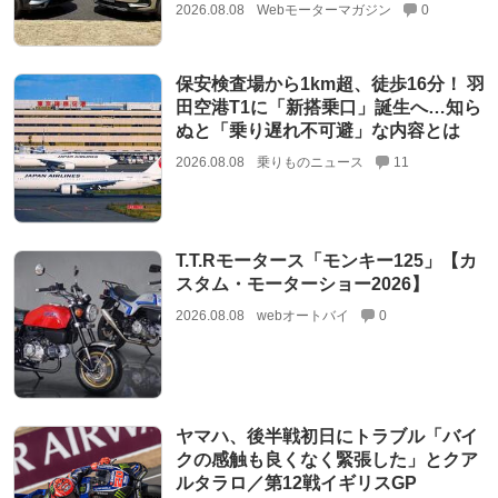
2026.08.08
Webモーターマガジン
0
保安検査場から1km超、徒歩16分！ 羽
田空港T1に「新搭乗口」誕生へ…知ら
ぬと「乗り遅れ不可避」な内容とは
2026.08.08
乗りものニュース
11
T.T.Rモータース「モンキー125」【カ
スタム・モーターショー2026】
2026.08.08
webオートバイ
0
ヤマハ、後半戦初日にトラブル「バイ
クの感触も良くなく緊張した」とクア
ルタラロ／第12戦イギリスGP