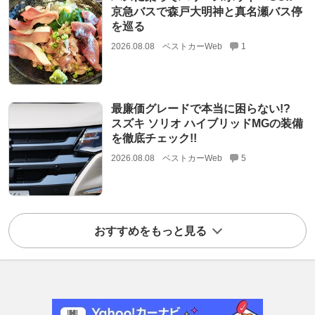
京急バスで森戸大明神と真名瀬バス停
を巡る
2026.08.08
ベストカーWeb
1
最廉価グレードで本当に困らない!?
スズキ ソリオ ハイブリッドMGの装備
を徹底チェック!!
2026.08.08
ベストカーWeb
5
おすすめをもっと見る