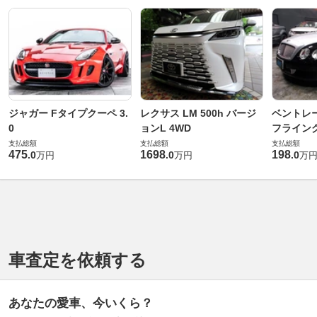
ジャガー Fタイプクーペ 3.
レクサス LM 500h バージ
ベントレ
0
ョンL 4WD
フライングス
支払総額
支払総額
支払総額
475
1698
198
.
0
.
0
.
0
万円
万円
万
車査定を依頼する
あなたの愛車、今いくら？