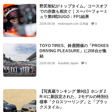
野尻智紀がトップタイム。コースオフ
での赤旗も相次ぐ｜スーパーフォーミ
ュラ第8戦SUGO：FP1結果
2026.08.08
motorsport.com 日本版
0
TOYO TIRES、鈴鹿開催の「PROXES
DRIVING PLEASURE」に208台が集
結
2026.08.08
AutoBild Japan
0
【写真蔵ランキング 第9位】ホンダ Z
R-Vに新設定された、2モデルの特別仕
様車「クロスツーリング」と「ブラッ
クスタイル」