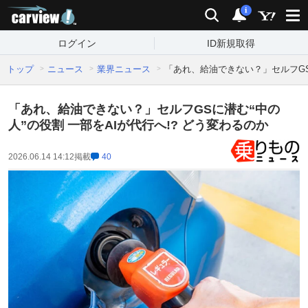
carview!
検索
通知
i
ログイン
ID新規取得
トップ
ニュース
業界ニュース
「あれ、給油できない？」セルフGSに
「あれ、給油できない？」セルフGSに潜む“中の
人”の役割 一部をAIが代行へ!? どう変わるのか
2026.06.14 14:12
掲載
40