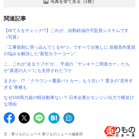
写真を全て見る（1枚）
関連記事
【AIで人をチェック!?】これが、自動給油許可監視システムです
（写真）
「工事規制に突っ込んでくるやつ」ですべて台無しに 首都高作業員
の悩みを解決した“新型カラーコーン”
こ、これが“走るラブホ”か… 平成の「ヤンキーご用達カー」たち
が“真逆の人々”にも支持されたワケ
まさか…!? 「クラウン＝覆面パトカー」もう古い？ 驚きの”意外す
ぎる”車種も
なぜ100馬力超の軽自動車ない？ 日本企業がエンジン出力で横並び
な理由
文：乗りものニュース 乗りものニュース編集部