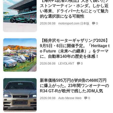
【海外F1記者の視点】大きく躓いたア
ストンマーティン・ホンダ。しかし近
い将来、ドライバーたちにとって魅力
的な選択肢になる可能性
2026.08.08
motorsport.com 日本版
0
【軽井沢モーターギャザリング2026】
9月5日・6日に開催予定。「Heritage t
o Future（未来への継承）」をテーマ
に、自動車140年の歴史を体感！
2026.08.08
LEVOLANT
0
新車価格595万円が約8倍の4680万円
に爆上がった。23年間ワンオーナーの
R34 GT-Rが欧州で残したJDM人気
2026.08.08
Auto Messe Web
0