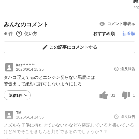
識
20
みんなのコメント
コメント非表示
40件
使い方
おすすめ順
新着順
この記事にコメントする
kaz********
違反報告
2026/6/14 15:25
タバコ咥えてるのとエンジン切らない馬鹿には
警告出して絶対に許可しないようにしろ
31
1
返信1件
TM
違反報告
2026/6/14 14:55
ノズルを子供に持たせていないかなどを確認していると書いている
けどAIでそこをきちんと判断できるのでしょうか？？