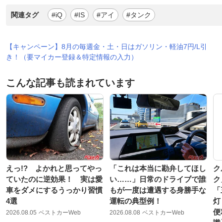
関連タグ
#iQ
#IS
#アイ
#タンク
【キャンペーン】8月の毎週金・土・日はガソリン・軽油7円/L引
き！（要マイカー登録＆特定情報の入力）
こんな記事も読まれています
えっ!? よかれと思ってやっ
「これは本当に勘弁してほし
ク
ていたのに逆効果！ 実は愛
い……」日常のドライブで誰
ク
車をダメにするうっかり習慣
もが一度は遭遇する身勝手な
「
4選
運転の典型例！
灯
便
2026.08.05
ベストカーWeb
2026.08.08
ベストカーWeb