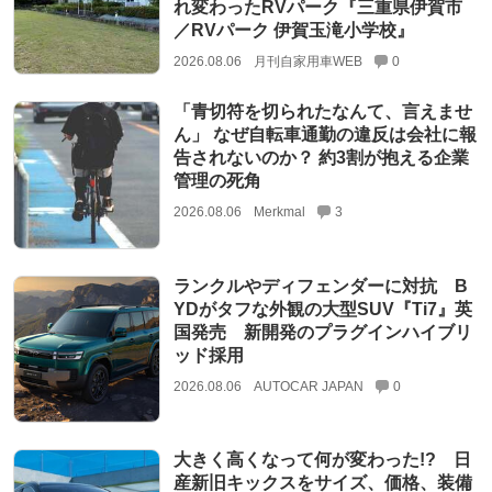
れ変わったRVパーク『三重県伊賀市
／RVパーク 伊賀玉滝小学校』
2026.08.06
月刊自家用車WEB
0
「青切符を切られたなんて、言えませ
ん」 なぜ自転車通勤の違反は会社に報
告されないのか？ 約3割が抱える企業
管理の死角
2026.08.06
Merkmal
3
ランクルやディフェンダーに対抗 B
YDがタフな外観の大型SUV『Ti7』英
国発売 新開発のプラグインハイブリ
ッド採用
2026.08.06
AUTOCAR JAPAN
0
大きく高くなって何が変わった!? 日
産新旧キックスをサイズ、価格、装備