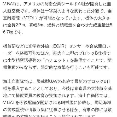
V-BATは、アメリカの防衛企業シールドAI社が開発した無
人航空機です。機体は十字架のような変わった外観で、垂
直離着陸（VTOL）が可能となっています。機体の大きさ
は全長2.7m、翼幅3m、燃料と積載量を合わせた総重量は5
6.7kgです。
機首部などに光学赤外線（EO/IR）センサーや合成開口レ
ーダーを搭載可能なほか、能力向上型のブロックB仕様で
は小型精密誘導弾の「ハチェット」を装備することで、情
報集種のみならず、限定的な攻撃を行うことも可能です。
海上自衛隊では、艦載型UAVの名称で最新のブロックB仕
様を導入することとしており、今後は青森県の大湊航空基
地にて操縦要員の教育が実施されます。海上自衛隊では、
V-BATを今後配備が開始される哨戒艦に搭載し、周辺海域
の警戒監視や情報収集に従事させるほか、有事の際には敵
艦艇への攻撃などを行うことも想定されています。