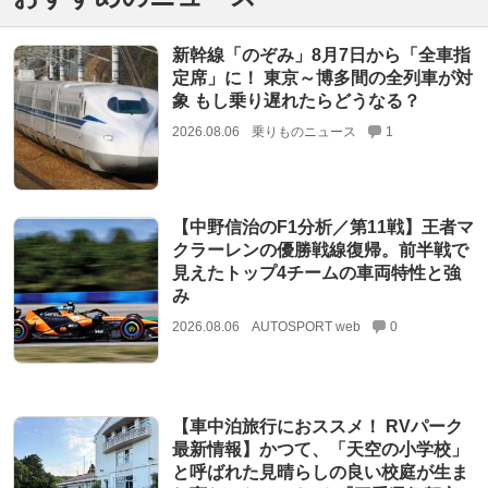
新幹線「のぞみ」8月7日から「全車指
定席」に！ 東京～博多間の全列車が対
象 もし乗り遅れたらどうなる？
2026.08.06
乗りものニュース
1
【中野信治のF1分析／第11戦】王者マ
クラーレンの優勝戦線復帰。前半戦で
見えたトップ4チームの車両特性と強
み
2026.08.06
AUTOSPORT web
0
【車中泊旅行におススメ！ RVパーク
最新情報】かつて、「天空の小学校」
と呼ばれた見晴らしの良い校庭が生ま