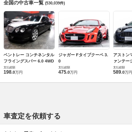
全国の中古車一覧
(530,039件)
ベントレー コンチネンタル
ジャガー Fタイプクーペ 3.
アストンマ
フライングスパー 6.0 4WD
0
ァンテー
支払総額
支払総額
支払総額
198
475
589
.
0
.
0
.
0
万円
万円
万
車査定を依頼する