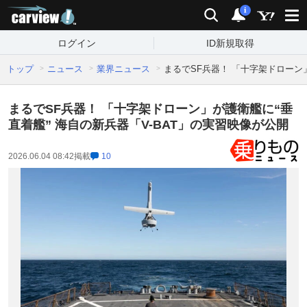
carview!
検索
通知
i
ログイン
ID新規取得
トップ
ニュース
業界ニュース
まるでSF兵器！ 「十字架ドローン」
まるでSF兵器！ 「十字架ドローン」が護衛艦に“垂
直着艦” 海自の新兵器「V-BAT」の実習映像が公開
2026.06.04 08:42
掲載
10