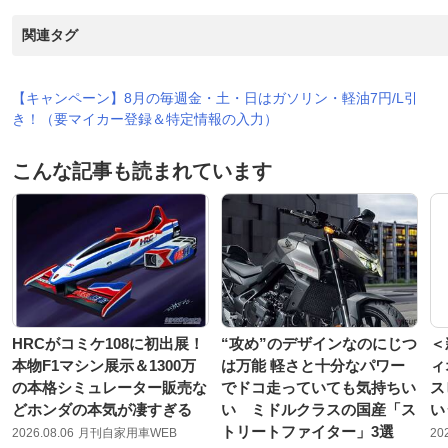
関連タグ
【キャンペーン】8月の毎週金・土・日はガソリン・軽油7円/L引
き！（要マイカー登録＆特定情報の入力）
こんな記事も読まれています
HRCがコミケ108に初出展！
“攻め”のデザインなのにじつ
＜
本物F1マシン展示＆1300万
は万能 軽さと十分なパワー
ィ
の本格シミュレーター販売な
でドコ走っていても気持ちい
ス
どホンダの本気が凄すぎる
い ミドルクラスの国産「ス
い
トリートファイター」3選
2026.08.06
月刊自家用車WEB
20