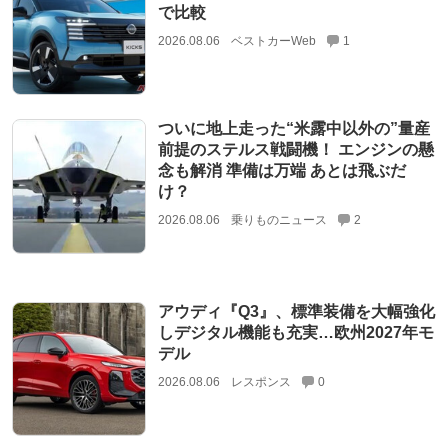
で比較
2026.08.06
ベストカーWeb
1
ついに地上走った“米露中以外の”量産
前提のステルス戦闘機！ エンジンの懸
念も解消 準備は万端 あとは飛ぶだ
け？
2026.08.06
乗りものニュース
2
アウディ『Q3』、標準装備を大幅強化
しデジタル機能も充実…欧州2027年モ
デル
2026.08.06
レスポンス
0