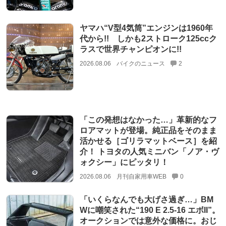
ヤマハ“V型4気筒”エンジンは1960年
代から!! しかも2ストローク125ccク
ラスで世界チャンピオンに!!
2026.08.06
バイクのニュース
2
「この発想はなかった…」革新的なフ
ロアマットが登場。純正品をそのまま
活かせる［ゴリラマットベース］を紹
介！ トヨタの人気ミニバン「ノア・ヴ
ォクシー」にピッタリ！
2026.08.06
月刊自家用車WEB
0
「いくらなんでも大げさ過ぎ…」BM
Wに嘲笑された“190 E 2.5-16 エボII”。
オークションでは意外な価格に。おじ