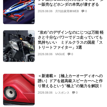
ー販売などホンダの本気が凄すぎる
2026.08.06
月刊自家用車WEB
0
“攻め”のデザインなのにじつは万能 軽
さと十分なパワーでドコ走っていても
気持ちいい ミドルクラスの国産「ス
トリートファイター」3選
2026.08.06
VAGUE
0
＜新連載＞［極上カーオーディオへの
誘い］ドアを超高級スピーカーへと作
り替えるという“極上”の魅力を解説！
2026.08.06
レスポンス
0