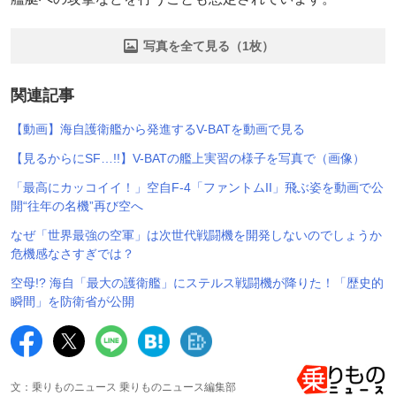
写真を全て見る（1枚）
関連記事
【動画】海自護衛艦から発進するV-BATを動画で見る
【見るからにSF…!!】V-BATの艦上実習の様子を写真で（画像）
「最高にカッコイイ！」空自F-4「ファントムII」飛ぶ姿を動画で公
開“往年の名機”再び空へ
なぜ「世界最強の空軍」は次世代戦闘機を開発しないのでしょうか
危機感なさすぎでは？
空母!? 海自「最大の護衛艦」にステルス戦闘機が降りた！「歴史的
瞬間」を防衛省が公開
文：乗りものニュース 乗りものニュース編集部