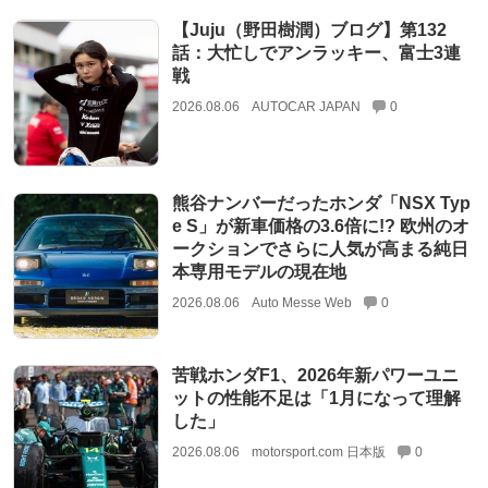
【Juju（野田樹潤）ブログ】第132
話：大忙しでアンラッキー、富士3連
戦
2026.08.06
AUTOCAR JAPAN
0
熊谷ナンバーだったホンダ「NSX Typ
e S」が新車価格の3.6倍に!? 欧州のオ
ークションでさらに人気が高まる純日
本専用モデルの現在地
2026.08.06
Auto Messe Web
0
苦戦ホンダF1、2026年新パワーユニ
ットの性能不足は「1月になって理解
した」
2026.08.06
motorsport.com 日本版
0